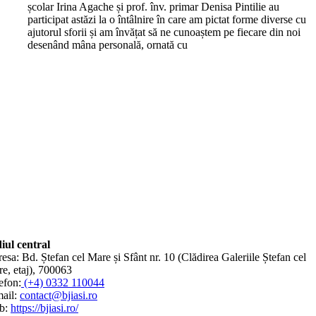
școlar Irina Agache și prof. înv. primar Denisa Pintilie au
participat astăzi la o întâlnire în care am pictat forme diverse cu
ajutorul sforii și am învățat să ne cunoaștem pe fiecare din noi
desenând mâna personală, ornată cu
iul central
esa: Bd. Ștefan cel Mare și Sfânt nr. 10 (Clădirea Galeriile Ștefan cel
e, etaj), 700063
efon:
(+4) 0332 110044
ail:
contact@bjiasi.ro
b:
https://bjiasi.ro/