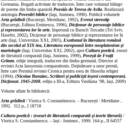
Germania. Bogată activitate de traducere, între care volumul bilingv
de poeme din limba spaniolă
Poesiás de Teresa de Avila
. Realizează
antologia
Povestiri biblice
(Iaşi, Junimea, 1990). Publică volumele
Arta grădinii
(Bucureşti, Meridiane, 1992),
Evreul stereotip
(Bucureşti, Editura Eminescu, 1996),
Dicţionar de personaje biblice
şi reprezentarea lor în arte
, împreună cu Baruch Tercatin (Tel Aviv,
Hasefer, 2002), Dicţionar de personaje biblice şi reprezentarea lor în
arte (Iaşi, Universitas XXI, 2005),
Exotismul în literatura română
din secolul al XIX-lea, Literatura europeană între neoplatonism şi
mariologie
(Iaşi, Universitas XXI, 2002), apoi
Cultura poetică
, eseuri
de literatură comparată (Iaşi, Junimea, 1999),
Poveşti de Fraţii
Grimm
, ediţie integrală, traducere din limba germană. Director al
revistei Acta Iassyensia comparationis. Deţinătoare a unor premii,
între care Premiul revistei Cronica pentru eseu de filosofia religiei
(1994). (
Nicolae Busuioc,
Scriitori și publiciști ieșeni contemporani.
Dicționar. 1945-2008
, ediția a III-a, Editura Vasiliana ’98, Iași, 2009)
Volume aflate în bibliotecă:
Arta grădinii
/ Viorica S. Constantinescu. – București : Meridiane ,
1992. 312 p., I 18718
Cultura poetică : (eseuri de literatură comparată şi teorie literară)
/
Viorica S. Constantinescu. – Iași : Junimea , 1999. 164 p., II 64557