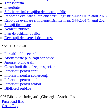
Transparență
Integritate
Solicitarea informaţiilor de interes public
Raport de evaluare a implementării Legii nr. 544/2001 în anul 2025
Raport de evaluare a implementării Legii nr. 544/2001 în anul 2024
Situații financiare
Achiziții publice
Plan de achiziţii publice
Declarații de avere și de interese
INA CITITORULUI
Întreabă bibliotecarul
Abonamente publicaţii periodice
Anuare, bibliografii
Cartea lunii din colecțiile speciale
Informații pentru copii
Informații pentru adolescenți
Informații pentru adulți
Informații pentru seniori
Biblioteci publice
026 Biblioteca Judeţeană „Gheorghe Asachi” Iaşi
Page load link
Go to Top