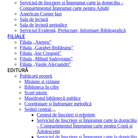
Serviciul de Inscriere şi Împrumut carte la domiciliu –
Compartimentul Împrumut carte pentru Adulţi
American Corner Iaşi
Sala de lectură
Sala de lectură periodice
Serviciul Evidenţă, Prelucrare, Informare Bibliografică
FILIALE
Filiala „Ateneu”
Filiala „Garabet Ibrăileanu”
Filiala „Ion Creangă”
Filiala „Mihail Sadoveanu”
Filiala „Vasile Alecsandri”
EDITURĂ
Publicații proprii
Misiune şi viziune
Biblioteca în cifre
Scurt istoric
Manifestul bibliotecii publice
Coordonare și îndrumare metodică
Sediul central
Centrul de înscrieri și referințe
Serviciul de Inscriere şi Împrumut carte la domiciliu
– Compartimentul Împrumut carte pentru Copii şi
Adolescenţi
Serviciul de Inscriere şi Împrumut carte la domiciliu