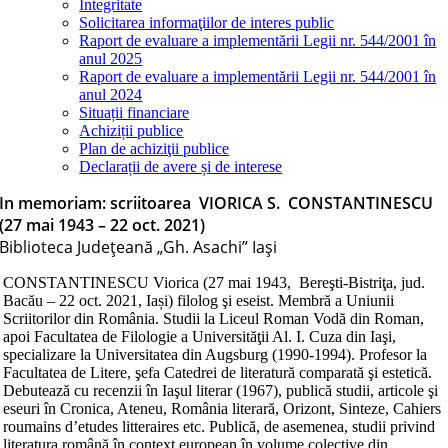
Integritate
Solicitarea informaţiilor de interes public
Raport de evaluare a implementării Legii nr. 544/2001 în
anul 2025
Raport de evaluare a implementării Legii nr. 544/2001 în
anul 2024
Situații financiare
Achiziții publice
Plan de achiziţii publice
Declarații de avere și de interese
In memoriam: scriitoarea VIORICA S. CONSTANTINESCU
(27 mai 1943 – 22 oct. 2021)
Biblioteca Judeţeană „Gh. Asachi” Iaşi
CONSTANTINESCU Viorica (27 mai 1943, Bereşti-Bistriţa, jud.
Bacău – 22 oct. 2021, Iași) filolog şi eseist. Membră a Uniunii
Scriitorilor din România. Studii la Liceul Roman Vodă din Roman,
apoi Facultatea de Filologie a Universităţii Al. I. Cuza din Iaşi,
specializare la Universitatea din Augsburg (1990-1994). Profesor la
Facultatea de Litere, şefa Catedrei de literatură comparată şi estetică.
Debutează cu recenzii în Iaşul literar (1967), publică studii, articole şi
eseuri în Cronica, Ateneu, România literară, Orizont, Sinteze, Cahiers
roumains d’etudes litteraires etc. Publică, de asemenea, studii privind
literatura română în context european în volume colective din