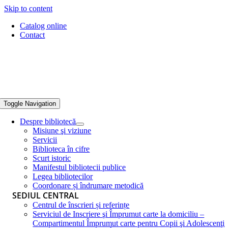
Skip to content
Catalog online
Contact
Toggle Navigation
Despre bibliotecă
Misiune şi viziune
Servicii
Biblioteca în cifre
Scurt istoric
Manifestul bibliotecii publice
Legea bibliotecilor
Coordonare și îndrumare metodică
SEDIUL CENTRAL
Centrul de înscrieri și referințe
Serviciul de Inscriere şi Împrumut carte la domiciliu –
Compartimentul Împrumut carte pentru Copii şi Adolescenţi