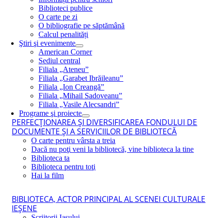
Biblioteci publice
O carte pe zi
O bibliografie pe săptămână
Calcul penalități
Ştiri şi evenimente
American Corner
Sediul central
Filiala „Ateneu”
Filiala „Garabet Ibrăileanu”
Filiala „Ion Creangă”
Filiala „Mihail Sadoveanu”
Filiala „Vasile Alecsandri”
Programe şi proiecte
PERFECŢIONAREA ŞI DIVERSIFICAREA FONDULUI DE
DOCUMENTE ŞI A SERVICIILOR DE BIBLIOTECĂ
O carte pentru vârsta a treia
Dacă nu poţi veni la bibliotecă, vine biblioteca la tine
Biblioteca ta
Biblioteca pentru toţi
Hai la film
BIBLIOTECA, ACTOR PRINCIPAL AL SCENEI CULTURALE
IEŞENE
Scriitorii Iaşului