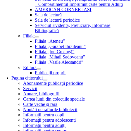
– Compartimentul Împrumut carte pentru Adulţi
AMERICAN CORNER IAŞI
Sala de lectură
Sala de lectură periodice
Serviciul Evidenţă, Prelucrare, Informare
Bibliografică
Filiale
Filiala „Ateneu”
Filiala „Garabet Ibrăileanu”
Filiala „Ion Creangă”
Filiala „Mihail Sadoveanu”
Filiala „Vasile Alecsandri”
Editură
Publicații proprii
Pagina cititorului
Abonamente publicaţii periodice
Servicii
Anuare, bibliografii
Cartea lunii din colecțiile speciale
Carte veche și rară
Noutăţi pe rafturile bibliotecii
Informații pentru copii
Informații pentru adolescenți
Informații pentru adulți
Informații pentru seniori