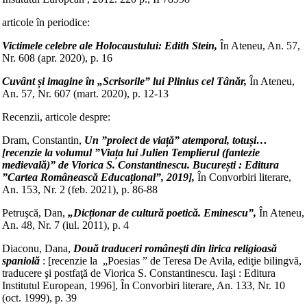
articole în periodice:
Victimele celebre ale Holocaustului: Edith Stein,
În Ateneu, An. 57,
Nr. 608 (apr. 2020), p. 16
Cuvânt și imagine în „Scrisorile” lui Plinius cel Tânăr,
În Ateneu,
An. 57, Nr. 607 (mart. 2020), p. 12-13
Recenzii, articole despre:
Dram, Constantin,
Un ”proiect de viață” atemporal, totuși…
[recenzie la volumul ”Viața lui Julien Templierul (fantezie
medievală)” de Viorica S. Constantinescu. București : Editura
”Cartea Românească Educațional”, 2019],
În Convorbiri literare,
An. 153, Nr. 2 (feb. 2021), p. 86-88
Petruşcă, Dan,
„Dicționar de cultură poetică. Eminescu”,
În Ateneu,
An. 48, Nr. 7 (iul. 2011), p. 4
Diaconu, Dana,
Două traduceri româneşti din lirica religioasă
spaniolă
: [recenzie la „Poesias ” de Teresa De Avila, ediţie bilingvă,
traducere şi postfaţă de Viorica S. Constantinescu. Iaşi : Editura
Institutul European, 1996], În Convorbiri literare, An. 133, Nr. 10
(oct. 1999), p. 39