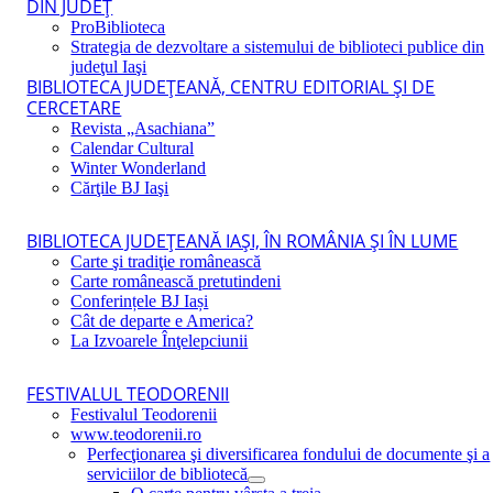
DIN JUDEŢ
ProBiblioteca
Strategia de dezvoltare a sistemului de biblioteci publice din
judeţul Iaşi
BIBLIOTECA JUDEŢEANĂ, CENTRU EDITORIAL ŞI DE
CERCETARE
Revista „Asachiana”
Calendar Cultural
Winter Wonderland
Cărţile BJ Iaşi
BIBLIOTECA JUDEŢEANĂ IAŞI, ÎN ROMÂNIA ŞI ÎN LUME
Carte şi tradiţie românească
Carte românească pretutindeni
Conferințele BJ Iași
Cât de departe e America?
La Izvoarele Înţelepciunii
FESTIVALUL TEODORENII
Festivalul Teodorenii
www.teodorenii.ro
Perfecţionarea şi diversificarea fondului de documente şi a
serviciilor de bibliotecă