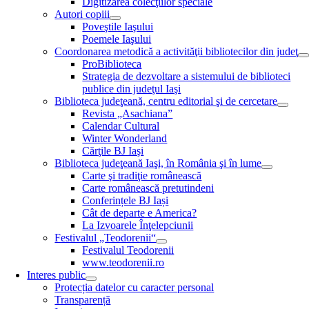
Digitizarea colecţiilor speciale
Autori copiii
Poveştile Iaşului
Poemele Iaşului
Coordonarea metodică a activităţii bibliotecilor din judeţ
ProBiblioteca
Strategia de dezvoltare a sistemului de biblioteci
publice din judeţul Iaşi
Biblioteca judeţeană, centru editorial şi de cercetare
Revista „Asachiana”
Calendar Cultural
Winter Wonderland
Cărţile BJ Iaşi
Biblioteca judeţeană Iaşi, în România şi în lume
Carte şi tradiţie românească
Carte românească pretutindeni
Conferințele BJ Iași
Cât de departe e America?
La Izvoarele Înţelepciunii
Festivalul „Teodorenii“
Festivalul Teodorenii
www.teodorenii.ro
Interes public
Protecția datelor cu caracter personal
Transparență