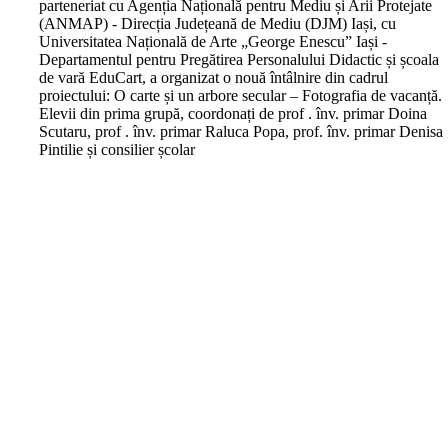
parteneriat cu Agenția Națională pentru Mediu și Arii Protejate
(ANMAP) - Direcția Județeană de Mediu (DJM) Iași, cu
Universitatea Națională de Arte „George Enescu” Iași -
Departamentul pentru Pregătirea Personalului Didactic și școala
de vară EduCart, a organizat o nouă întâlnire din cadrul
proiectului: O carte și un arbore secular – Fotografia de vacanță.
Elevii din prima grupă, coordonați de prof . înv. primar Doina
Scutaru, prof . înv. primar Raluca Popa, prof. înv. primar Denisa
Pintilie și consilier școlar