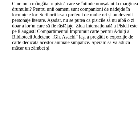
C
ine nu a mângâiat o pisică care se întinde nonșalant la margine
drumului? Pentru unii oameni sunt companioni de nădejde în
locuințele lor. Scriitorii le-au preferat de multe ori și au devenit
personaje literare. Așadar, nu se putea ca pisicile să nu aibă o zi
doar a lor în care să fie răsfățate. Ziua Internațională a Pisicii este
pe 8 august! Compartimentul Împrumut carte pentru Adulți al
Bibliotecii Județene „Gh. Asachi” Iași a pregătit o expoziție de
carte dedicată acestor animale simpatice. Sperăm să vă aducă
măcar un zâmbet și