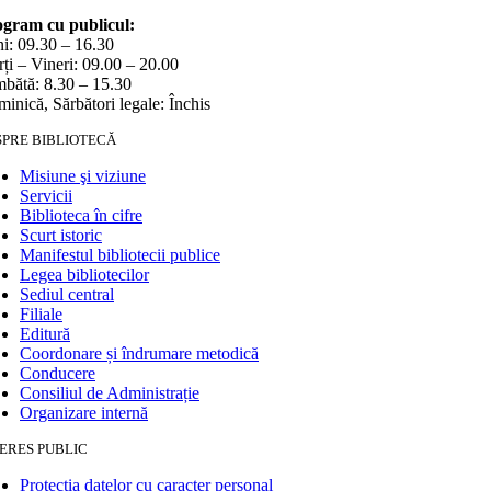
gram cu publicul:
i: 09.30 – 16.30
ți – Vineri: 09.00 – 20.00
bătă: 8.30 – 15.30
inică, Sărbători legale: Închis
SPRE BIBLIOTECĂ
Misiune şi viziune
Servicii
Biblioteca în cifre
Scurt istoric
Manifestul bibliotecii publice
Legea bibliotecilor
Sediul central
Filiale
Editură
Coordonare și îndrumare metodică
Conducere
Consiliul de Administrație
Organizare internă
ERES PUBLIC
Protecția datelor cu caracter personal