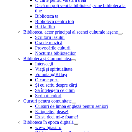
O carte pentru vârsta a treia
Dacă nu poţi veni la bibliotecă, vine biblioteca la
tine
Biblioteca ta
Biblioteca pentru toţi
Hai la film
Biblioteca, actor principal al scenei culturale ieşene
Scriitorii Iaşului
Ora de muzică
Provocările culturii
Nocturna bibliotecilor
Biblioteca și Comunitatea
Intersecţii
Viaţă şi spiritualitate
Voluntar@BJIaşi
O carte pe zi
Şi eu scriu despre cărţi
Să înţelegem ce citim
Scriu în culori
Cursuri pentru comunitate
Cursuri de limba engleză pentru seniori
E-tiquette, please!
Exist, deci mi-e foame!
Biblioteca în epoca digitală
www.bjiasi.ro