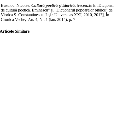
Busuioc, Nicolae,
Cultură poetică și istorică
: [recenzia la „Dicţionar
de cultură poetică. Eminescu” și „Dicţionarul popoarelor biblice” de
Viorica S. Constantinescu. Iași : Universitas XXI, 2010, 2013], În
Cronica Veche, An. 4, Nr. 1 (ian. 2014), p. 7
Articole Similare