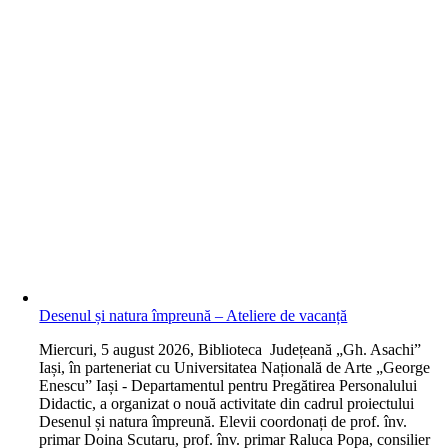
Desenul și natura împreună – Ateliere de vacanță
M
iercuri, 5 august 2026, Biblioteca Județeană „Gh. Asachi”
Iași, în parteneriat cu Universitatea Națională de Arte „George
Enescu” Iași - Departamentul pentru Pregătirea Personalului
Didactic, a organizat o nouă activitate din cadrul proiectului
Desenul și natura împreună. Elevii coordonați de prof. înv.
primar Doina Scutaru, prof. înv. primar Raluca Popa, consilier