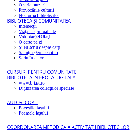
Ora de muzică
Provocările culturii
Nocturna bibliotecilor
BIBLIOTECA ŞI COMUNITATEA
Intersecţii
Viaţă şi spiritualitate
Voluntar@BJIaşi
O carte pe zi
Şi eu scriu despre cărţi
Să înţelegem ce citim
Scriu în culori
CURSURI PENTRU COMUNITATE
BIBLIOTECA ÎN EPOCA DIGITALĂ
www.bjiasi.ro
Digitizarea colecţiilor speciale
AUTORI COPIII
Poveştile Iaşului
Poemele Iaşului
COORDONAREA METODICĂ A ACTIVITĂŢII BIBLIOTECILOR