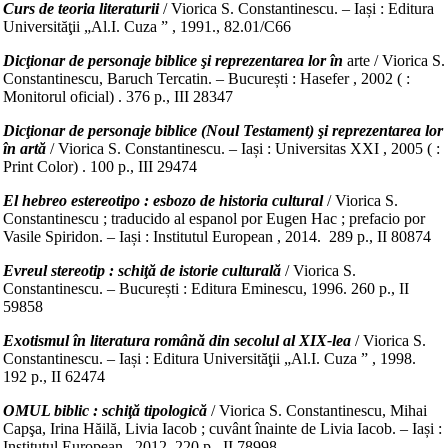
Curs de teoria literaturii
/ Viorica S. Constantinescu. – Iași : Editura
Universităţii „Al.I. Cuza ” , 1991., 82.01/C66
Dicţionar de personaje biblice şi reprezentarea lor în
arte / Viorica S.
Constantinescu, Baruch Tercatin. – București : Hasefer , 2002 ( :
Monitorul oficial) . 376 p., III 28347
Dicţionar de personaje biblice (Noul Testament) şi reprezentarea lor
în artă
/ Viorica S. Constantinescu. – Iași : Universitas XXI , 2005 ( :
Print Color) . 100 p., III 29474
El hebreo estereotipo : esbozo de historia cultural
/ Viorica S.
Constantinescu ; traducido al espanol por Eugen Hac ; prefacio por
Vasile Spiridon. – Iași : Institutul European , 2014. 289 p., II 80874
Evreul stereotip : schiţă de istorie culturală
/ Viorica S.
Constantinescu. – București : Editura Eminescu, 1996. 260 p., II
59858
Exotismul în literatura română din secolul al XIX-lea
/ Viorica S.
Constantinescu. – Iași : Editura Universităţii „Al.I. Cuza ” , 1998.
192 p., II 62474
OMUL biblic : schiţă tipologică
/ Viorica S. Constantinescu, Mihai
Capşa, Irina Hăilă, Livia Iacob ; cuvânt înainte de Livia Iacob. – Iași :
Institutul European , 2012. 220 p., II 78998