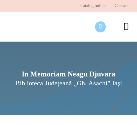
Skip
Catalog online
Contact
to
content
To
Nav
Desp
Pagi
Ştir
In Memoriam Neagu Djuvara
Biblioteca Judeţeană „Gh. Asachi” Iaşi
Prog
Inte