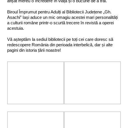
afișat mereu o încredere în viață și o bucurie de a trăi.
Biroul Împrumut pentru Adulți al Bibliotecii Județene „Gh.
Asachi” Iași aduce un mic omagiu acestei mari personalități
a culturii române printr-o scurtă trecere în revistă a operei
acestuia.
Vă așteptăm la sediul bibliotecii pe toți cei care doresc să
redescopere România din perioada interbelică, dar și alte
pagini din istoria țării noastre!