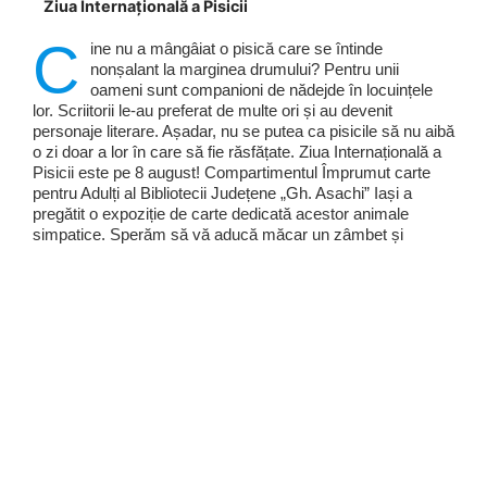
Ziua Internațională a Pisicii
C
ine nu a mângâiat o pisică care se întinde
nonșalant la marginea drumului? Pentru unii
oameni sunt companioni de nădejde în locuințele
lor. Scriitorii le-au preferat de multe ori și au devenit
personaje literare. Așadar, nu se putea ca pisicile să nu aibă
o zi doar a lor în care să fie răsfățate. Ziua Internațională a
Pisicii este pe 8 august! Compartimentul Împrumut carte
pentru Adulți al Bibliotecii Județene „Gh. Asachi” Iași a
pregătit o expoziție de carte dedicată acestor animale
simpatice. Sperăm să vă aducă măcar un zâmbet și