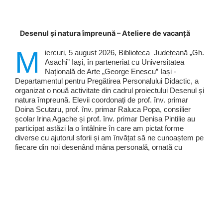
Desenul și natura împreună – Ateliere de vacanță
M
iercuri, 5 august 2026, Biblioteca Județeană „Gh.
Asachi” Iași, în parteneriat cu Universitatea
Națională de Arte „George Enescu” Iași -
Departamentul pentru Pregătirea Personalului Didactic, a
organizat o nouă activitate din cadrul proiectului Desenul și
natura împreună. Elevii coordonați de prof. înv. primar
Doina Scutaru, prof. înv. primar Raluca Popa, consilier
școlar Irina Agache și prof. înv. primar Denisa Pintilie au
participat astăzi la o întâlnire în care am pictat forme
diverse cu ajutorul sforii și am învățat să ne cunoaștem pe
fiecare din noi desenând mâna personală, ornată cu