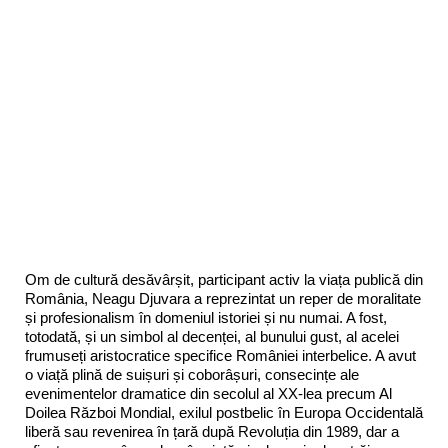
Om de cultură desăvârșit, participant activ la viața publică din
România, Neagu Djuvara a reprezintat un reper de moralitate
și profesionalism în domeniul istoriei și nu numai. A fost,
totodată, și un simbol al decenței, al bunului gust, al acelei
frumuseți aristocratice specifice României interbelice. A avut
o viață plină de suișuri și coborâșuri, consecințe ale
evenimentelor dramatice din secolul al XX-lea precum Al
Doilea Război Mondial, exilul postbelic în Europa Occidentală
liberă sau revenirea în țară după Revoluția din 1989, dar a