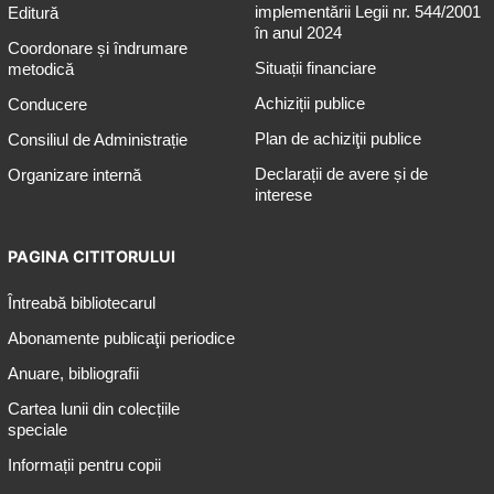
implementării Legii nr. 544/2001
Editură
în anul 2024
Coordonare și îndrumare
Situații financiare
metodică
Achiziții publice
Conducere
Plan de achiziţii publice
Consiliul de Administrație
Declarații de avere și de
Organizare internă
interese
PAGINA CITITORULUI
Întreabă bibliotecarul
Abonamente publicaţii periodice
Anuare, bibliografii
Cartea lunii din colecțiile
speciale
Informații pentru copii