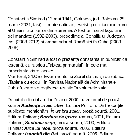
Constantin Simirad (13 mai 1941, Coțușca, jud. Botoșani 29
martie 2021, Iași) – matematician, eseist, politician, membru
al Uniunii Scriitorilor din România. A fost primar al Iașului în
trei mandate (1992-2003), președinte al Consiliului Județean
Iași (2008-2012) și ambasador al României în Cuba (2003-
2006).
Constantin Simirad a fost o prezență constantă în publicistica
ieșeană, cu rubrica „Tableta primarului”, în cele mai
importante ziare locale:
Monitorul, 24:Ore, Evenimentul și Ziarul de Iași și cu rubrica
„Tableta cu ecou”, în Revista Națională de Administrație
Publică, care se regăsesc reunite în volumele sale.
Debutul editorial are loc în anul 2000 cu volumul de proză
scurtă
Audiențe în aer liber
, Editura Polirom. Dintre cărțile
publicate menționăm:
În umbra zeilor
, proză scurtă, 2001,
Editura Polirom;
Bordura de ipsos
, roman, 2001, Editura
Polirom;
Simfonia vieții
, proză scurtă, 2003, Editura
Trinitas;
Arca lui Noe
, proză scurtă, 2003, Editura
Polirom;
Izgoniții din Rai
, proză scurtă, 2005, Editura