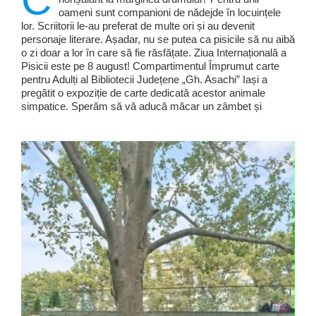
oameni sunt companioni de nădejde în locuințele
lor. Scriitorii le-au preferat de multe ori și au devenit
personaje literare. Așadar, nu se putea ca pisicile să nu aibă
o zi doar a lor în care să fie răsfățate. Ziua Internațională a
Pisicii este pe 8 august! Compartimentul Împrumut carte
pentru Adulți al Bibliotecii Județene „Gh. Asachi” Iași a
pregătit o expoziție de carte dedicată acestor animale
simpatice. Sperăm să vă aducă măcar un zâmbet și