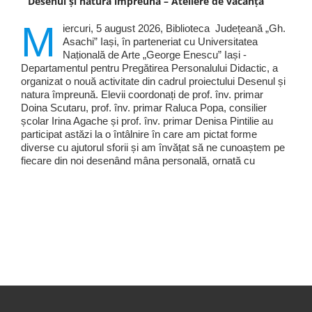
Desenul și natura împreună – Ateliere de vacanță
M
iercuri, 5 august 2026, Biblioteca Județeană „Gh.
Asachi” Iași, în parteneriat cu Universitatea
Națională de Arte „George Enescu” Iași -
Departamentul pentru Pregătirea Personalului Didactic, a
organizat o nouă activitate din cadrul proiectului Desenul și
natura împreună. Elevii coordonați de prof. înv. primar
Doina Scutaru, prof. înv. primar Raluca Popa, consilier
școlar Irina Agache și prof. înv. primar Denisa Pintilie au
participat astăzi la o întâlnire în care am pictat forme
diverse cu ajutorul sforii și am învățat să ne cunoaștem pe
fiecare din noi desenând mâna personală, ornată cu