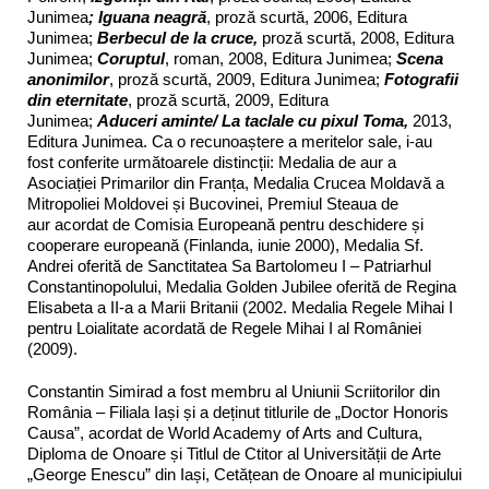
Junimea
; Iguana neagră
, proză scurtă, 2006, Editura
Junimea;
Berbecul de la cruce,
proză scurtă, 2008, Editura
Junimea;
Coruptul
, roman, 2008, Editura Junimea;
Scena
anonimilor
, proză scurtă, 2009, Editura Junimea;
Fotografii
din eternitate
, proză scurtă, 2009, Editura
Junimea;
Aduceri aminte/ La taclale cu pixul Toma,
2013,
Editura Junimea. Ca o recunoaștere a meritelor sale, i-au
fost conferite următoarele distincții: Medalia de aur a
Asociației Primarilor din Franța, Medalia Crucea Moldavă a
Mitropoliei Moldovei și Bucovinei, Premiul Steaua de
aur acordat de Comisia Europeană pentru deschidere și
cooperare europeană (Finlanda, iunie 2000), Medalia Sf.
Andrei oferită de Sanctitatea Sa Bartolomeu I – Patriarhul
Constantinopolului, Medalia Golden Jubilee oferită de Regina
Elisabeta a II-a a Marii Britanii (2002. Medalia Regele Mihai I
pentru Loialitate acordată de Regele Mihai I al României
(2009).
Constantin Simirad a fost membru al Uniunii Scriitorilor din
România – Filiala Iași și a deținut titlurile de „Doctor Honoris
Causa”, acordat de World Academy of Arts and Cultura,
Diploma de Onoare și Titlul de Ctitor al Universității de Arte
„George Enescu” din Iași, Cetățean de Onoare al municipiului