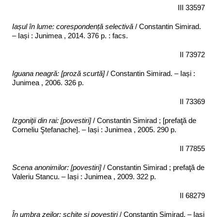
III 33597
Iașul în lume: corespondență selectivă
/ Constantin Simirad.
– Iași : Junimea , 2014. 376 p. : facs.
II 73972
Iguana neagră: [proză scurtă]
/ Constantin Simirad. – Iași :
Junimea , 2006. 326 p.
II 73369
Izgoniţii din rai: [povestiri]
/ Constantin Simirad ; [prefaţă de
Corneliu Ştefanache]. – Iași : Junimea , 2005. 290 p.
II 77855
Scena anonimilor: [povestiri]
/ Constantin Simirad ; prefaţă de
Valeriu Stancu. – Iași : Junimea , 2009. 322 p.
II 68279
În umbra zeilor: schiţe şi povestiri
/ Constantin Simirad. – Iași