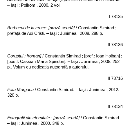
– Iași : Polirom , 2000, 2 vol.
I 78135
Berbecul de la cruce: [proză scurtă]
/ Constantin Simirad ;
prefaţă de Adi Cristi. – Iași : Junimea , 2008. 288 p.
II 78136
Coruptul : [roman]
/ Constantin Simirad ; [pref.: Ioan Holban] ;
[postf. Cassian Maria Spiridon]. – Iași : Junimea , 2008. 252
p.. Volum cu dedicația autografă a autorului.
II 78716
Fata Morgana
/ Constantin Simirad. – Iași : Junimea , 2012.
320 p.
II 78134
Fotografii din eternitate : [proză scurtă]
/ Constantin Simirad.
– Iași : Junimea , 2009. 348 p.