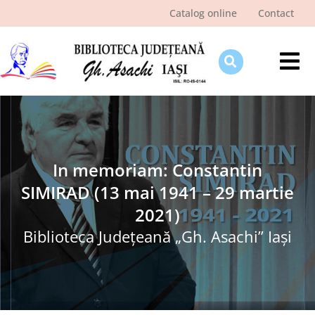
Skip
Catalog online
Contact
to
content
Tog
Nav
Despre bibliotecă
Pagina cititorului
Ştiri şi evenimente
In memoriam: Constantin
SIMIRAD (13 mai 1941 – 29 martie
Programe şi proiecte
2021)
Interes public
Biblioteca Judeţeană „Gh. Asachi” Iaşi