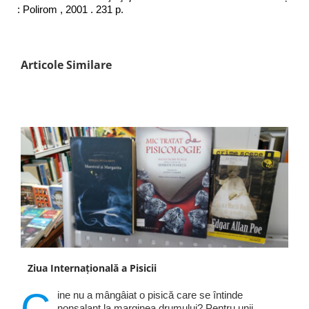
: Polirom , 2001 . 231 p.
Articole Similare
Ziua Internațională a Pisicii
C
ine nu a mângâiat o pisică care se întinde
nonșalant la marginea drumului? Pentru unii