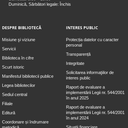
Duminică, Sărbători legale: Închis
DESPRE BIBLIOTECĂ
INTERES PUBLIC
Misiune şi viziune
Protecția datelor cu caracter
personal
Servicii
Transparență
Biblioteca în cifre
Integritate
Scurt istoric
Solicitarea informaţiilor de
Manifestul bibliotecii publice
interes public
Legea bibliotecilor
Raport de evaluare a
implementării Legii nr. 544/2001
Sediul central
în anul 2025
Filiale
Raport de evaluare a
implementării Legii nr. 544/2001
Editură
în anul 2024
Coordonare și îndrumare
Situații financiare
metodică