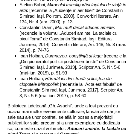
Stelian Baboi,
Miracolul transfigurării faptului de viaţă în
artă
: [recenzie la „Audienţe în aer liber” de Constantin
Simirad, Iaşi, Polirom, 2000], Convorbiri literare, An.
134, Nr. 4 (apr. 2000), p. 13
Constantin Dram,
Mai mult decât aduceri aminte
:
[recenzie la volumul „Aduceri aminte. La taclale cu
pixul Toma” de Constantin Simirad, Iaşi, Editura
Junimea, 2014], Convorbiri literare, An. 148, Nr. 3 (mar.
2014), p. 74-76
Ioan Holban,
Dumnezeu, conştiinţă şi lege:
[recenzie la
„Din pionieratul politicii postdecembriste” de Constantin
Simirad, Iași, Junimea, 2019], Scriptor An. 5, Nr. 5-6
(mai-iun. 2019), p. 91-93
Ioan Holban,
Hărmălaia din stradă şi liniştea din
clopotele Mitropoliei:
[recenzie la „Acta est fabula” de
Constantin Simirad, Iași, Junimea, 2017], Scriptor An.
3, Nr. 5-6 (mai-iun. 2017), p. 58-60
Biblioteca județeană „Gh. Asachi”, unde a fost prezent cu
ocazia mai multor evenimente culturale, lansări ale cărților
sale sau ale unor confrați, se află în posesia majorității
publicațiilor sale, precum și a unor exemplare cu dedicația
sa, cum este cazul volumelor:
Aduceri aminte: la taclale cu