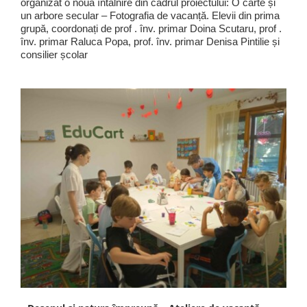
organizat o nouă întâlnire din cadrul proiectului: O carte și
un arbore secular – Fotografia de vacanță. Elevii din prima
grupă, coordonați de prof . înv. primar Doina Scutaru, prof .
înv. primar Raluca Popa, prof. înv. primar Denisa Pintilie și
consilier școlar