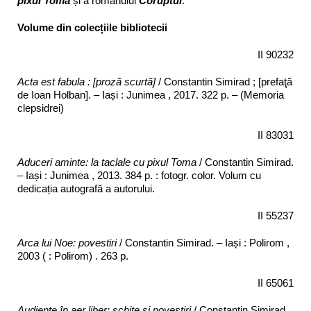
pixul Toma
și a romanului
Coruptul
.
Volume din colecțiile bibliotecii
II 90232
Acta est fabula : [proză scurtă]
/ Constantin Simirad ; [prefaţă
de Ioan Holban]. – Iași : Junimea , 2017. 322 p. – (Memoria
clepsidrei)
II 83031
Aduceri aminte: la taclale cu pixul Toma
/ Constantin Simirad.
– Iași : Junimea , 2013. 384 p. : fotogr. color. Volum cu
dedicația autografă a autorului.
II 55237
Arca lui Noe: povestiri
/ Constantin Simirad. – Iași : Polirom ,
2003 ( : Polirom) . 263 p.
II 65061
Audienţe în aer liber: schiţe şi povestiri
/ Constantin Simirad.