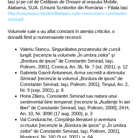
Iași și pe cel de Cetățean de Onoare al orașului Mobile,
Alabama, SUA. (Uniunii Scriitorilor din România – Filiala Iași
http://uniuneascriitorilorfilialaiasi.ro/in-memoriam-constantin-
simirad/
Volumele sale s-au aflat constant în atenția criticilor, o
dovadă fiind și numeroasele recenzii:
Valeriu Stancu,
Singurătatea prozatorului de cursă
lungă
: [recenzie la volumele „În umbra zeilor” şi
„Bordura de ipsos” de Constantin Simirad, Iaşi,
Polirom, 2001], Cronica, An. 36, Nr. 7 (iul. 2001), p. 12
Gabriela Gavril-Antonesei,
Arma secretă a domnului
Simirad
: [recenzie la volumul „Bordura de ipsos” de
Constantin Simirad, Iaşi, Polirom, 2001], Timpul, An. 2,
Nr. 9 (sep. 2001), p. 8
Horia Zilieru,
Constantin Simirad sau natura unui
sentimental bine temperat
: [recenzie la „Audienţe în aer
liber” de Constantin Simirad, Iaşi, Polirom, 2000], 24:H,
An. 10, Nr. 3090 (17 aug. 2000), p. 3
Val Condurache,
Conştiinţa literaturii şi aventura
scrisului
: [recenzie la „Bordura de ipsos” şi „În umbra
zeilor” de Constantin Simirad, Iaşi, Polirom, 2001],
Monitorul, Nr. 160 (9 iul. 2001), p. 6A