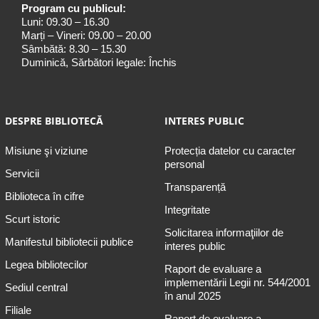
Program cu publicul:
Luni: 09.30 – 16.30
Marți – Vineri: 09.00 – 20.00
Sâmbătă: 8.30 – 15.30
Duminică, Sărbători legale: Închis
DESPRE BIBLIOTECĂ
INTERES PUBLIC
Misiune şi viziune
Protecția datelor cu caracter
personal
Servicii
Transparență
Biblioteca în cifre
Integritate
Scurt istoric
Solicitarea informaţiilor de
Manifestul bibliotecii publice
interes public
Legea bibliotecilor
Raport de evaluare a
implementării Legii nr. 544/2001
Sediul central
în anul 2025
Filiale
Raport de evaluare a