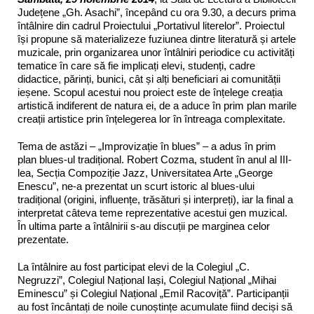
Județene „Gh. Asachi”, începând cu ora 9.30, a decurs prima
întâlnire din cadrul Proiectului „Portativul literelor”. Proiectul
își propune să materializeze fuziunea dintre literatură și artele
muzicale, prin organizarea unor întâlniri periodice cu activități
tematice în care să fie implicați elevi, studenți, cadre
didactice, părinți, bunici, cât și alți beneficiari ai comunității
ieșene. Scopul acestui nou proiect este de înțelege creația
artistică indiferent de natura ei, de a aduce în prim plan marile
creații artistice prin înțelegerea lor în întreaga complexitate.
Tema de astăzi – „Improvizație în blues” – a adus în prim
plan blues-ul tradițional. Robert Cozma, student în anul al III-
lea, Secția Compoziție Jazz, Universitatea Arte „George
Enescu”, ne-a prezentat un scurt istoric al blues-ului
tradițional (origini, influențe, trăsături și interpreți), iar la final a
interpretat câteva teme reprezentative acestui gen muzical.
În ultima parte a întâlnirii s-au discuții pe marginea celor
prezentate.
La întâlnire au fost participat elevi de la Colegiul „C.
Negruzzi”, Colegiul Național Iași, Colegiul Național „Mihai
Eminescu” și Colegiul Național „Emil Racoviță”. Participanții
au fost încântați de noile cunoștințe acumulate fiind deciși să