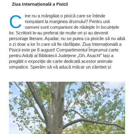
Ziua Internațională a Pisicii
C
ine nu a mângâiat o pisică care se întinde
nonșalant la marginea drumului? Pentru unii
oameni sunt companioni de nădejde în locuințele
lor. Scriitorii le-au preferat de multe ori și au devenit
personaje literare. Așadar, nu se putea ca pisicile să nu aibă
o zi doar a lor în care să fie răsfățate. Ziua Internațională a
Pisicii este pe 8 august! Compartimentul Împrumut carte
pentru Adulți al Bibliotecii Județene „Gh. Asachi” Iași a
pregătit o expoziție de carte dedicată acestor animale
simpatice. Sperăm să vă aducă măcar un zâmbet și