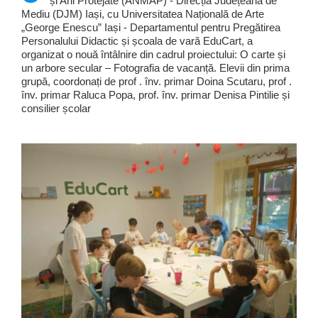
și Arii Protejate (ANMAP) - Direcția Județeană de
Mediu (DJM) Iași, cu Universitatea Națională de Arte
„George Enescu” Iași - Departamentul pentru Pregătirea
Personalului Didactic și școala de vară EduCart, a
organizat o nouă întâlnire din cadrul proiectului: O carte și
un arbore secular – Fotografia de vacanță. Elevii din prima
grupă, coordonați de prof . înv. primar Doina Scutaru, prof .
înv. primar Raluca Popa, prof. înv. primar Denisa Pintilie și
consilier școlar