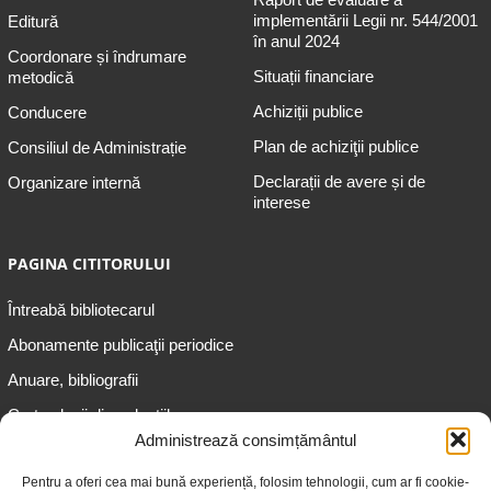
implementării Legii nr. 544/2001
Editură
în anul 2024
Coordonare și îndrumare
Situații financiare
metodică
Achiziții publice
Conducere
Plan de achiziţii publice
Consiliul de Administrație
Declarații de avere și de
Organizare internă
interese
PAGINA CITITORULUI
Întreabă bibliotecarul
Abonamente publicaţii periodice
Anuare, bibliografii
Cartea lunii din colecțiile
speciale
Administrează consimțământul
Informații pentru copii
Pentru a oferi cea mai bună experiență, folosim tehnologii, cum ar fi cookie-