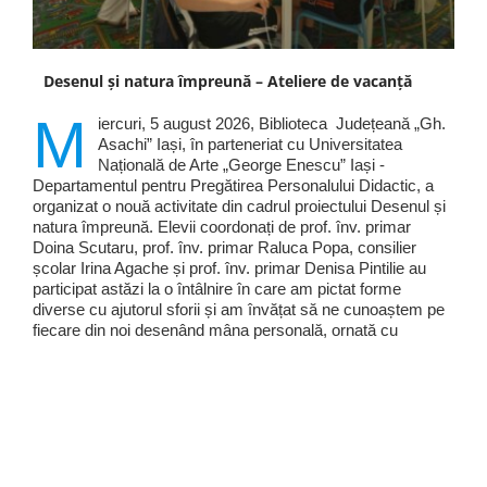
Desenul și natura împreună – Ateliere de vacanță
M
iercuri, 5 august 2026, Biblioteca Județeană „Gh.
Asachi” Iași, în parteneriat cu Universitatea
Națională de Arte „George Enescu” Iași -
Departamentul pentru Pregătirea Personalului Didactic, a
organizat o nouă activitate din cadrul proiectului Desenul și
natura împreună. Elevii coordonați de prof. înv. primar
Doina Scutaru, prof. înv. primar Raluca Popa, consilier
școlar Irina Agache și prof. înv. primar Denisa Pintilie au
participat astăzi la o întâlnire în care am pictat forme
diverse cu ajutorul sforii și am învățat să ne cunoaștem pe
fiecare din noi desenând mâna personală, ornată cu