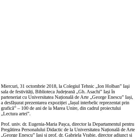
Miercuri, 31 octombrie 2018, la Colegiul Tehnic „Ion Holban” Iaşi
sala de festivități, Biblioteca Județeană „Gh. Asachi” Iași în
parteneriat cu Universitatea Națională de Arte „George Enescu” Iași,
a desfășurat prezentarea expoziției „Iașul interbelic reprezentat prin
grafică” – 100 de ani de la Marea Unire, din cadrul proiectului
„Lectura artei”.
Prof. univ. dr. Eugenia-Maria Pașca, director la Departamentul pentru
Pregătirea Personalului Didactic de la Universitatea Nați
onală de Arte
„George Enescu” Iași și prof. dr. Gabriela Vrabie, director adjunct și