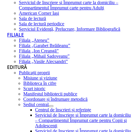
Serviciul de Inscriere şi Împrumut carte la domiciliu –
Compartimentul Împrumut carte pentru Adulţi
American Corner Iaşi
Sala de lectură
Sala de lectură periodice
Serviciul Evidenţă, Prelucrare, Informare Bibliografică
FILIALE
Filiala „Ateneu”
Filiala „Garabet Ibrăileanu”
Filiala „Ion Creangă”
Filiala „Mihail Sadoveanu”
Filiala „Vasile Alecsandri”
EDITURĂ
Publicații proprii
Misiune şi viziune
Biblioteca în cifre
Scurt istoric
Manifestul bibliotecii publice
Coordonare și îndrumare metodică
Sediul central
Centrul de înscrieri și referințe
Serviciul de Inscriere şi Împrumut carte la domiciliu
– Compartimentul Împrumut carte pentru Copii şi
Adolescenţi
Serviciul de Inscriere şi Împrumut carte la domiciliu