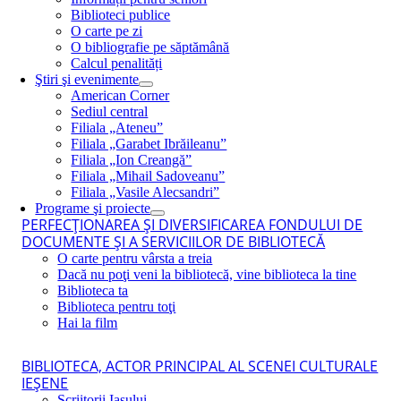
Biblioteci publice
O carte pe zi
O bibliografie pe săptămână
Calcul penalități
Ştiri şi evenimente
American Corner
Sediul central
Filiala „Ateneu”
Filiala „Garabet Ibrăileanu”
Filiala „Ion Creangă”
Filiala „Mihail Sadoveanu”
Filiala „Vasile Alecsandri”
Programe şi proiecte
PERFECŢIONAREA ŞI DIVERSIFICAREA FONDULUI DE
DOCUMENTE ŞI A SERVICIILOR DE BIBLIOTECĂ
O carte pentru vârsta a treia
Dacă nu poţi veni la bibliotecă, vine biblioteca la tine
Biblioteca ta
Biblioteca pentru toţi
Hai la film
BIBLIOTECA, ACTOR PRINCIPAL AL SCENEI CULTURALE
IEŞENE
Scriitorii Iaşului