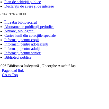
Plan de achiziţii publice
Declarații de avere și de interese
INA CITITORULUI
Întreabă bibliotecarul
Abonamente publicaţii periodice
Anuare, bibliografii
Cartea lunii din colecțiile speciale
Informații pentru copii
Informații pentru adolescenți
Informații pentru adulți
Informații pentru seniori
Biblioteci publice
026 Biblioteca Judeţeană „Gheorghe Asachi” Iaşi
Page load link
Go to Top