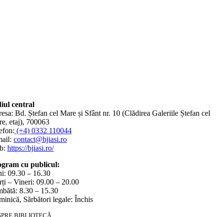
iul central
esa: Bd. Ștefan cel Mare și Sfânt nr. 10 (Clădirea Galeriile Ștefan cel
e, etaj), 700063
efon:
(+4) 0332 110044
ail:
contact@bjiasi.ro
b:
https://bjiasi.ro/
gram cu publicul:
i: 09.30 – 16.30
ți – Vineri: 09.00 – 20.00
bătă: 8.30 – 15.30
inică, Sărbători legale: Închis
SPRE BIBLIOTECĂ