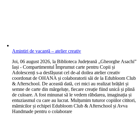
Amintiri de vacanță – atelier creativ
J
oi, 06 august 2026, la Biblioteca Județeană „Gheorghe Asachi”
Iași - Compartimentul Împrumut carte pentru Copii și
Adolescenți s-a desfășurat cel de-al doilea atelier creativ
coordonat de OHANA și colaboratorii săi de la Edubloom Club
& Afterschool. De această dată, cei mici au realizat brățări și
semne de carte din mărgeluțe, fiecare creație fiind unică și plină
de culoare. A fost minunat să le vedem răbdarea, imaginația și
entuziasmul cu care au lucrat. Mulțumim tuturor copiilor cititori,
mămicilor și echipei Edubloom Club & Afterschool și Avva
Handmade pentru o colaborare