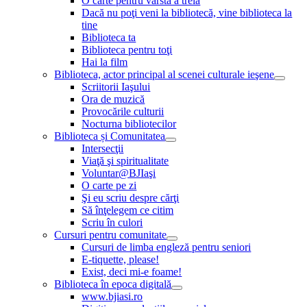
O carte pentru vârsta a treia
Dacă nu poţi veni la bibliotecă, vine biblioteca la
tine
Biblioteca ta
Biblioteca pentru toţi
Hai la film
Biblioteca, actor principal al scenei culturale ieşene
Scriitorii Iaşului
Ora de muzică
Provocările culturii
Nocturna bibliotecilor
Biblioteca și Comunitatea
Intersecţii
Viaţă şi spiritualitate
Voluntar@BJIaşi
O carte pe zi
Şi eu scriu despre cărţi
Să înţelegem ce citim
Scriu în culori
Cursuri pentru comunitate
Cursuri de limba engleză pentru seniori
E-tiquette, please!
Exist, deci mi-e foame!
Biblioteca în epoca digitală
www.bjiasi.ro