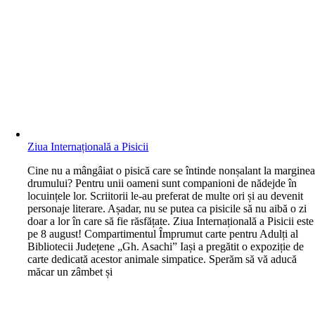
Ziua Internațională a Pisicii
C
ine nu a mângâiat o pisică care se întinde nonșalant la margine
drumului? Pentru unii oameni sunt companioni de nădejde în
locuințele lor. Scriitorii le-au preferat de multe ori și au devenit
personaje literare. Așadar, nu se putea ca pisicile să nu aibă o zi
doar a lor în care să fie răsfățate. Ziua Internațională a Pisicii este
pe 8 august! Compartimentul Împrumut carte pentru Adulți al
Bibliotecii Județene „Gh. Asachi” Iași a pregătit o expoziție de
carte dedicată acestor animale simpatice. Sperăm să vă aducă
măcar un zâmbet și