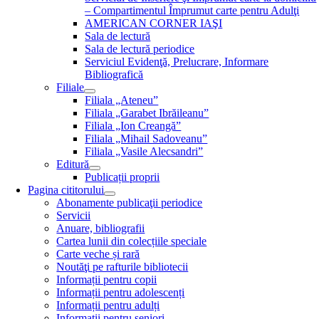
– Compartimentul Împrumut carte pentru Adulţi
AMERICAN CORNER IAŞI
Sala de lectură
Sala de lectură periodice
Serviciul Evidenţă, Prelucrare, Informare
Bibliografică
Filiale
Filiala „Ateneu”
Filiala „Garabet Ibrăileanu”
Filiala „Ion Creangă”
Filiala „Mihail Sadoveanu”
Filiala „Vasile Alecsandri”
Editură
Publicații proprii
Pagina cititorului
Abonamente publicaţii periodice
Servicii
Anuare, bibliografii
Cartea lunii din colecțiile speciale
Carte veche și rară
Noutăţi pe rafturile bibliotecii
Informații pentru copii
Informații pentru adolescenți
Informații pentru adulți
Informații pentru seniori