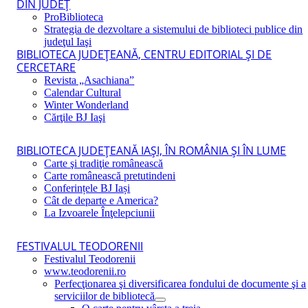
DIN JUDEŢ
ProBiblioteca
Strategia de dezvoltare a sistemului de biblioteci publice din
judeţul Iaşi
BIBLIOTECA JUDEŢEANĂ, CENTRU EDITORIAL ŞI DE
CERCETARE
Revista „Asachiana”
Calendar Cultural
Winter Wonderland
Cărţile BJ Iaşi
BIBLIOTECA JUDEŢEANĂ IAŞI, ÎN ROMÂNIA ŞI ÎN LUME
Carte şi tradiţie românească
Carte românească pretutindeni
Conferințele BJ Iași
Cât de departe e America?
La Izvoarele Înţelepciunii
FESTIVALUL TEODORENII
Festivalul Teodorenii
www.teodorenii.ro
Perfecţionarea şi diversificarea fondului de documente şi a
serviciilor de bibliotecă