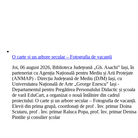
O carte și un arbore secular – Fotografia de vacanță
J
oi, 06 august 2026, Biblioteca Județeană „Gh. Asachi” Iași, în
parteneriat cu Agenția Națională pentru Mediu și Arii Protejate
(ANMAP) - Direcția Județeană de Mediu (DJM) Iași, cu
Universitatea Națională de Arte „George Enescu” Iași -
Departamentul pentru Pregătirea Personalului Didactic și școala
de vară EduCart, a organizat o nouă întâlnire din cadrul
proiectului: O carte și un arbore secular – Fotografia de vacanță.
Elevii din prima grupă, coordonați de prof . înv. primar Doina
Scutaru, prof . înv. primar Raluca Popa, prof. înv. primar Denisa
Pintilie și consilier școlar