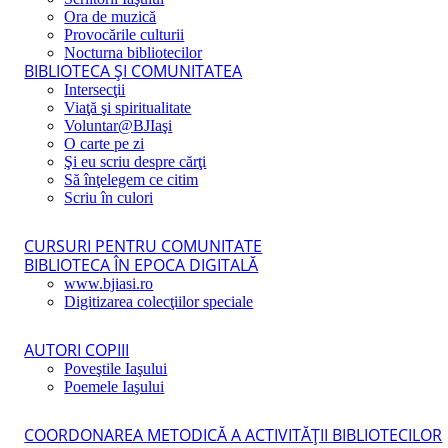
Ora de muzică
Provocările culturii
Nocturna bibliotecilor
BIBLIOTECA ŞI COMUNITATEA
Intersecţii
Viaţă şi spiritualitate
Voluntar@BJIaşi
O carte pe zi
Şi eu scriu despre cărţi
Să înţelegem ce citim
Scriu în culori
CURSURI PENTRU COMUNITATE
BIBLIOTECA ÎN EPOCA DIGITALĂ
www.bjiasi.ro
Digitizarea colecţiilor speciale
AUTORI COPIII
Poveştile Iaşului
Poemele Iaşului
COORDONAREA METODICĂ A ACTIVITĂŢII BIBLIOTECILOR