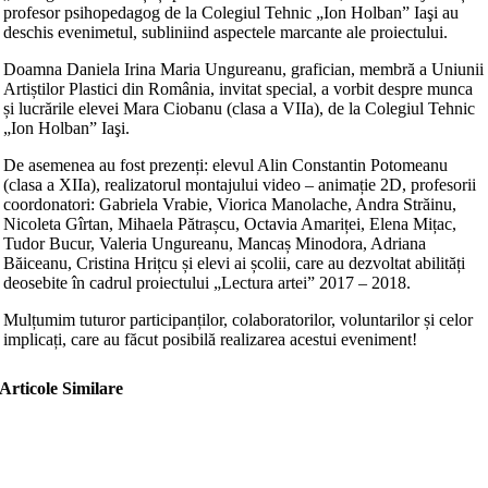
profesor psihopedagog de la Colegiul Tehnic „Ion Holban” Iaşi au
deschis evenimetul, subliniind aspectele marcante ale proiectului.
Doamna Daniela Irina Maria Ungureanu, grafician, membră a Uniunii
Artiștilor Plastici din România, invitat special, a vorbit despre munca
și lucrările elevei Mara Ciobanu (clasa a VIIa), de la Colegiul Tehnic
„Ion Holban” Iaşi.
De asemenea au fost prezenți: elevul Alin Constantin Potomeanu
(clasa a XIIa), realizatorul montajului video – animație 2D, profesorii
coordonatori: Gabriela Vrabie, Viorica Manolache, Andra Străinu,
Nicoleta Gîrtan, Mihaela Pătrașcu, Octavia Amariței, Elena Mițac,
Tudor Bucur, Valeria Ungureanu, Mancaș Minodora, Adriana
Băiceanu, Cristina Hrițcu și elevi ai școlii, care au dezvoltat abilități
deosebite în cadrul proiectului „Lectura artei” 2017 – 2018.
Mulțumim tuturor participanților, colaboratorilor, voluntarilor și celor
implicați, care au făcut posibilă realizarea acestui eveniment!
Articole Similare