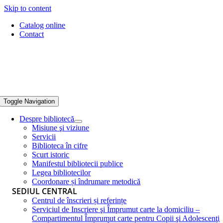
Skip to content
Catalog online
Contact
Toggle Navigation
Despre bibliotecă
Misiune şi viziune
Servicii
Biblioteca în cifre
Scurt istoric
Manifestul bibliotecii publice
Legea bibliotecilor
Coordonare și îndrumare metodică
SEDIUL CENTRAL
Centrul de înscrieri și referințe
Serviciul de Inscriere şi Împrumut carte la domiciliu –
Compartimentul Împrumut carte pentru Copii şi Adolescenţi