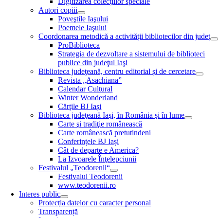
Digitizarea colecţiilor speciale
Autori copiii
Poveştile Iaşului
Poemele Iaşului
Coordonarea metodică a activităţii bibliotecilor din judeţ
ProBiblioteca
Strategia de dezvoltare a sistemului de biblioteci
publice din judeţul Iaşi
Biblioteca judeţeană, centru editorial şi de cercetare
Revista „Asachiana”
Calendar Cultural
Winter Wonderland
Cărţile BJ Iaşi
Biblioteca judeţeană Iaşi, în România şi în lume
Carte şi tradiţie românească
Carte românească pretutindeni
Conferințele BJ Iași
Cât de departe e America?
La Izvoarele Înţelepciunii
Festivalul „Teodorenii“
Festivalul Teodorenii
www.teodorenii.ro
Interes public
Protecția datelor cu caracter personal
Transparență