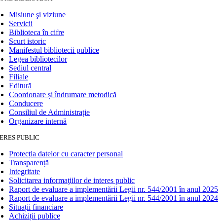
Misiune şi viziune
Servicii
Biblioteca în cifre
Scurt istoric
Manifestul bibliotecii publice
Legea bibliotecilor
Sediul central
Filiale
Editură
Coordonare și îndrumare metodică
Conducere
Consiliul de Administrație
Organizare internă
ERES PUBLIC
Protecția datelor cu caracter personal
Transparență
Integritate
Solicitarea informaţiilor de interes public
Raport de evaluare a implementării Legii nr. 544/2001 în anul 2025
Raport de evaluare a implementării Legii nr. 544/2001 în anul 2024
Situații financiare
Achiziții publice