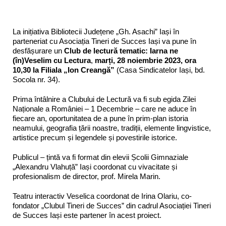
La inițiativa Bibliotecii Județene „Gh. Asachi” Iași în
parteneriat cu Asociația Tineri de Succes Iași va pune în
desfășurare un
Club de lectură
tematic:
Iarna ne
(în)Veselim cu Lectura
,
marți, 28 noiembrie 2023, ora
10,30
la Filiala „
Ion Creangă”
(Casa Sindicatelor Iași, bd.
Socola nr. 34).
Prima întâlnire a Clubului de Lectură va fi sub egida Zilei
Naționale a României – 1 Decembrie – care ne aduce în
fiecare an, oportunitatea de a pune în prim-plan istoria
neamului, geografia țării noastre, tradiții, elemente lingvistice,
artistice precum și legendele și povestirile istorice.
Publicul – țintă va fi format din elevii Școlii Gimnaziale
„Alexandru Vlahuță” Iași coordonat cu vivacitate și
profesionalism de director, prof. Mirela Marin.
Teatru interactiv Veselica coordonat de Irina Olariu, co-
fondator „Clubul Tineri de Succes” din cadrul Asociației Tineri
de Succes Iași este partener în acest proiect.