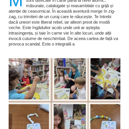
M
sunt disecate în carte până la nivel atomic,
măsurate, catalogate și reasamblate cu grijă și
atenție de ceasornicar. În această aventură merge în zig-
zag, cu trimiteri de un curaj care te năucește. Te întrebi
dacă uneori este liberal rebel, iar alteori preot de modă
veche. Este îngăduitor acolo unde unii ar aștepta
intrasingența, și taie în carne vie în alte locuri, unde alții
invocă cutume de neschimbat. De aceea cartea de față va
provoca scandal. Este o integrală a