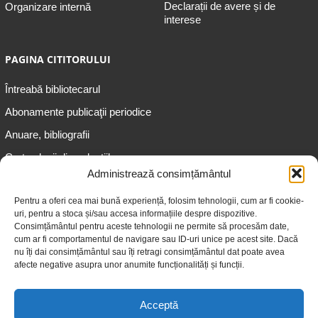
Declarații de avere și de
Organizare internă
interese
PAGINA CITITORULUI
Întreabă bibliotecarul
Abonamente publicaţii periodice
Anuare, bibliografii
Cartea lunii din colecțiile
speciale
Administrează consimțământul
Informații pentru copii
Pentru a oferi cea mai bună experiență, folosim tehnologii, cum ar fi cookie-
uri, pentru a stoca și/sau accesa informațiile despre dispozitive.
Informații pentru adolescenți
Consimțământul pentru aceste tehnologii ne permite să procesăm date,
Informații pentru adulți
cum ar fi comportamentul de navigare sau ID-uri unice pe acest site. Dacă
nu îți dai consimțământul sau îți retragi consimțământul dat poate avea
Informații pentru seniori
afecte negative asupra unor anumite funcționalități și funcții.
Biblioteci publice
Acceptă