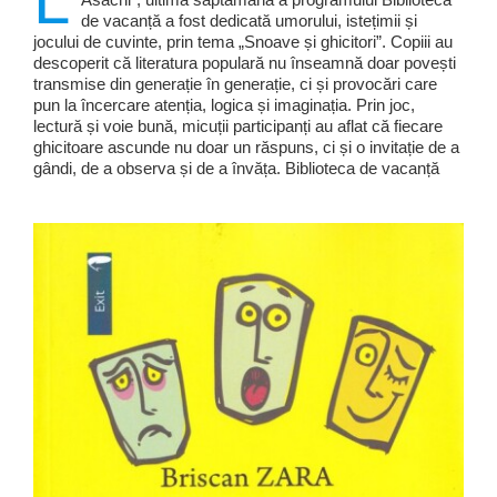
L
de vacanță a fost dedicată umorului, istețimii și
jocului de cuvinte, prin tema „Snoave și ghicitori”. Copiii au
descoperit că literatura populară nu înseamnă doar povești
transmise din generație în generație, ci și provocări care
pun la încercare atenția, logica și imaginația. Prin joc,
lectură și voie bună, micuții participanți au aflat că fiecare
ghicitoare ascunde nu doar un răspuns, ci și o invitație de a
gândi, de a observa și de a învăța. Biblioteca de vacanță