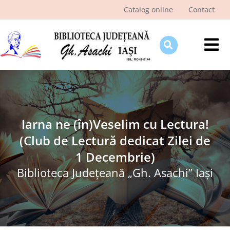
Skip
Catalog online
Contact
to
content
Tog
Nav
Despre bibliotecă
Pagina cititorului
Ştiri şi evenimente
Iarna ne (în)Veselim cu Lectura!
(Club de Lectură dedicat Zilei de
Programe şi proiecte
1 Decembrie)
Interes public
Biblioteca Judeţeană „Gh. Asachi” Iaşi