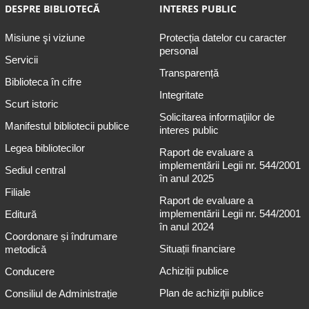
DESPRE BIBLIOTECĂ
INTERES PUBLIC
Misiune şi viziune
Protecția datelor cu caracter
personal
Servicii
Transparență
Biblioteca în cifre
Integritate
Scurt istoric
Solicitarea informaţiilor de
Manifestul bibliotecii publice
interes public
Legea bibliotecilor
Raport de evaluare a
implementării Legii nr. 544/2001
Sediul central
în anul 2025
Filiale
Raport de evaluare a
implementării Legii nr. 544/2001
Editură
în anul 2024
Coordonare și îndrumare
Situații financiare
metodică
Achiziții publice
Conducere
Plan de achiziţii publice
Consiliul de Administrație