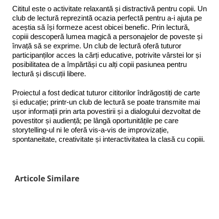
Cititul este o activitate relaxantă și distractivă pentru copii. Un
club de lectură reprezintă ocazia perfectă pentru a-i ajuta pe
aceștia să își formeze acest obicei benefic. Prin lectură,
copiii descoperă lumea magică a personajelor de poveste și
învață să se exprime. Un club de lectură oferă tuturor
participanților acces la cărți educative, potrivite vârstei lor și
posibilitatea de a împărtăși cu alți copii pasiunea pentru
lectură și discuții libere.
Proiectul a fost dedicat tuturor cititorilor îndrăgostiți de carte
și educație; printr-un club de lectură se poate transmite mai
ușor informații prin arta povestirii și a dialogului dezvoltat de
povestitor și audiență; pe lângă oportunitățile pe care
storytelling-ul ni le oferă vis-a-vis de improvizație,
spontaneitate, creativitate și interactivitatea la clasă cu copiii.
Articole Similare