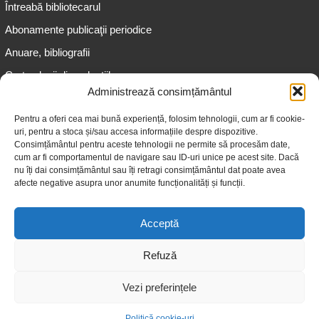
Întreabă bibliotecarul
Abonamente publicaţii periodice
Anuare, bibliografii
Cartea lunii din colecțiile
speciale
Administrează consimțământul
Informații pentru copii
Pentru a oferi cea mai bună experiență, folosim tehnologii, cum ar fi cookie-
uri, pentru a stoca și/sau accesa informațiile despre dispozitive.
Informații pentru adolescenți
Consimțământul pentru aceste tehnologii ne permite să procesăm date,
Informații pentru adulți
cum ar fi comportamentul de navigare sau ID-uri unice pe acest site. Dacă
nu îți dai consimțământul sau îți retragi consimțământul dat poate avea
Informații pentru seniori
afecte negative asupra unor anumite funcționalități și funcții.
Biblioteci publice
Acceptă
Refuză
Vezi preferințele
© 2026 Biblioteca Judeţeană „Gheorghe Asachi” Iaşi
Politică cookie-uri