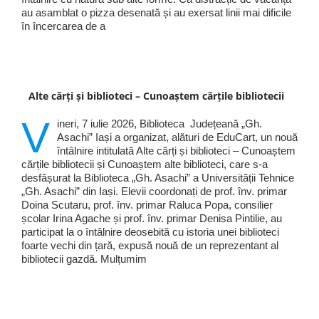
au asamblat o pizza desenată și au exersat linii mai dificile
în încercarea de a
Alte cărți și biblioteci – Cunoaștem cărțile bibliotecii
V
ineri, 7 iulie 2026, Biblioteca Județeană „Gh.
Asachi” Iași a organizat, alături de EduCart, un nouă
întâlnire intitulată Alte cărți și biblioteci – Cunoaștem
cărțile bibliotecii și Cunoaștem alte biblioteci, care s-a
desfășurat la Biblioteca „Gh. Asachi” a Universității Tehnice
„Gh. Asachi” din Iași. Elevii coordonați de prof. înv. primar
Doina Scutaru, prof. înv. primar Raluca Popa, consilier
școlar Irina Agache și prof. înv. primar Denisa Pintilie, au
participat la o întâlnire deosebită cu istoria unei biblioteci
foarte vechi din țară, expusă nouă de un reprezentant al
bibliotecii gazdă. Mulțumim