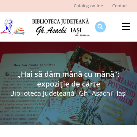
Skip
Catalog online
Contact
to
content
Tog
Nav
Despre bibliotecă
Pagina cititorului
Ştiri şi evenimente
„Hai să dăm mână cu mână”:
expoziție de carte
Programe şi proiecte
Biblioteca Judeţeană „Gh. Asachi” Iaşi
Interes public