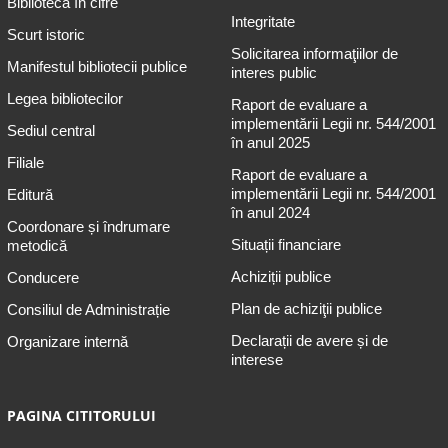
Biblioteca în cifre
Integritate
Scurt istoric
Solicitarea informaţiilor de
Manifestul bibliotecii publice
interes public
Legea bibliotecilor
Raport de evaluare a
implementării Legii nr. 544/2001
Sediul central
în anul 2025
Filiale
Raport de evaluare a
implementării Legii nr. 544/2001
Editură
în anul 2024
Coordonare și îndrumare
Situații financiare
metodică
Achiziții publice
Conducere
Plan de achiziţii publice
Consiliul de Administrație
Declarații de avere și de
Organizare internă
interese
PAGINA CITITORULUI