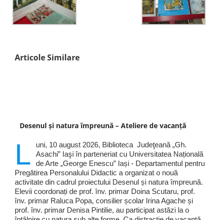
Articole Similare
Desenul și natura împreună – Ateliere de vacanță
L
uni, 10 august 2026, Biblioteca Judeţeană „Gh.
Asachi” Iaşi în parteneriat cu Universitatea Națională
de Arte „George Enescu” Iași - Departamentul pentru
Pregătirea Personalului Didactic a organizat o nouă
activitate din cadrul proiectului Desenul și natura împreună.
Elevii coordonați de prof. înv. primar Doina Scutaru, prof.
înv. primar Raluca Popa, consilier școlar Irina Agache și
prof. înv. primar Denisa Pintilie, au participat astăzi la o
întâlnire cu natura sub alte forme. Ca distracție de vacanță