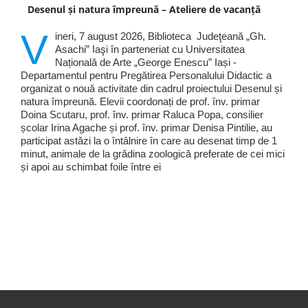
Desenul și natura împreună – Ateliere de vacanță
V
ineri, 7 august 2026, Biblioteca Judeţeană „Gh.
Asachi” Iaşi în parteneriat cu Universitatea
Națională de Arte „George Enescu” Iași -
Departamentul pentru Pregătirea Personalului Didactic a
organizat o nouă activitate din cadrul proiectului Desenul și
natura împreună. Elevii coordonați de prof. înv. primar
Doina Scutaru, prof. înv. primar Raluca Popa, consilier
școlar Irina Agache și prof. înv. primar Denisa Pintilie, au
participat astăzi la o întâlnire în care au desenat timp de 1
minut, animale de la grădina zoologică preferate de cei mici
și apoi au schimbat foile între ei