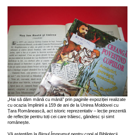
„Hai să dăm mână cu mână” prin paginile expoziției realizate
cu ocazia împlinirii a 159 de ani de la Unirea Moldovei cu
Țara Românească, act istoric reprezentativ – lecție prezentă
de reflecție pentru toți cei care trăiesc, gândesc și simt
românește.
Vă așteptăm la
Biroul Împrumut pentru copii
al Bibliotecii