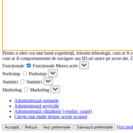
Pentru a oferi cea mai bună experiență, folosim tehnologii, cum ar fi 
cum ar fi comportamentul de navigare sau ID-uri unice pe acest site. Da
Funcționale
Funcționale
Mereu activ
Preferințe
Preferințe
Statistici
Statistici
Marketing
Marketing
Administrează opțiunile
Administrează serviciile
Administrează vânzătorii {vendor_count}
Citește mai multe despre aceste scopuri
Vezi pref
Acceptă
Refuză
Vezi preferințele
Salvează preferințele