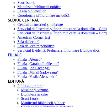
Scurt istoric
Manifestul bibliotecii publice
Legea bibliotecilor
Coordonare și îndrumare metodică
SEDIUL CENTRAL
Centrul de înscrieri și referințe
Serviciul de Inscriere şi Împrumut carte la domiciliu – Com
Serviciul de Inscriere şi Împrumut carte la domiciliu – Co
American Corner Iaşi
Sala de lectură
Sala de lectură periodice
Serviciul Evidenţă, Prelucrare, Informare Bibliografică
FILIALE
Filiala „Ateneu”
Filiala „Garabet Ibrăileanu”
Filiala „Ion Creangă”
Filiala „Mihail Sadoveanu”
Filiala „Vasile Alecsandri”
EDITURĂ
Publicații proprii
Misiune şi viziune
Biblioteca în cifre
Scurt istoric
Manifestul bibliotecii publice