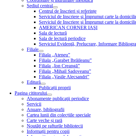
Coordonare și îndrumare metodică
Sediul central
Centrul de înscrieri și referințe
Serviciul de Inscriere şi Împrumut carte la domici
Serviciul de Inscriere şi Împrumut carte la domici
AMERICAN CORNER IAŞI
Sala de lectură
Sala de lectură periodice
Serviciul Evidenţă, Prelucrare, Informare Bibliogra
Filiale
Filiala „Ateneu”
Filiala „Garabet Ibrăileanu”
Filiala „Ion Creangă”
Filiala „Mihail Sadoveanu”
Filiala „Vasile Alecsandri”
Editură
Publicații proprii
Pagina cititorului
Abonamente publicaţii periodice
Servicii
Anuare, bibliografii
Cartea lunii din colecțiile speciale
Carte veche și rară
Noutăţi pe rafturile bibliotecii
Informații pentru copii