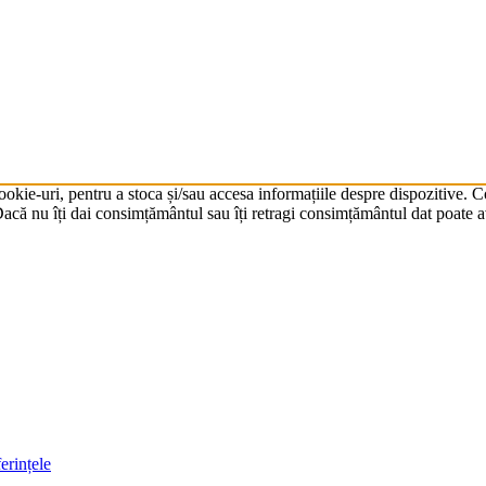
cookie-uri, pentru a stoca și/sau accesa informațiile despre dispozitive.
că nu îți dai consimțământul sau îți retragi consimțământul dat poate av
erințele