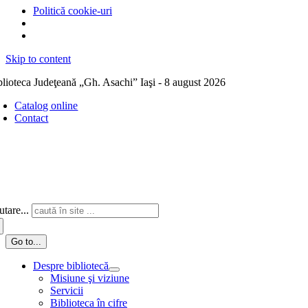
Politică cookie-uri
Skip to content
blioteca Judeţeană „Gh. Asachi” Iaşi - 8 august 2026
Catalog online
Contact
tare...
Go to...
Despre bibliotecă
Misiune şi viziune
Servicii
Biblioteca în cifre