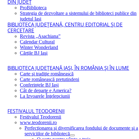
DIN JUDEŢ
ProBiblioteca
Strategia de dezvoltare a sistemului de biblioteci publice din
judeţul Iaşi
BIBLIOTECA JUDEŢEANĂ, CENTRU EDITORIAL ŞI DE
CERCETARE
Revista „Asachiana”
Calendar Cultural
Winter Wonderland
Cărţile BJ Iaşi
BIBLIOTECA JUDEŢEANĂ IAŞI, ÎN ROMÂNIA ŞI ÎN LUME
Carte şi tradiţie românească
Carte românească pretutindeni
Conferințele BJ Iași
Cât de departe e America?
La Izvoarele Înţelepciunii
FESTIVALUL TEODORENII
Festivalul Teodorenii
www.teodorenii.ro
Perfecţionarea şi diversificarea fondului de documente şi a
serviciilor de bibliotecă