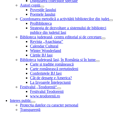
Digitizarea colecţiilor speciale
Autori copiii
Poveştile Iaşului
Poemele Iaşului
Coordonarea metodică a activităţii bibliotecilor din judeţ
ProBiblioteca
Strategia de dezvoltare a sistemului de biblioteci
publice din judeţul Iaşi
Biblioteca judeţeană, centru editorial şi de cercetare
Revista „Asachiana”
Calendar Cultural
Winter Wonderland
Cărţile BJ Iaşi
Biblioteca judeţeană Iaşi, în România şi în lume
Carte şi tradiţie românească
Carte românească pretutindeni
Conferințele BJ Iași
Cât de departe e America?
La Izvoarele Înţelepciunii
Festivalul „Teodorenii“
Festivalul Teodorenii
www.teodorenii.ro
Interes public
Protecția datelor cu caracter personal
Transparență