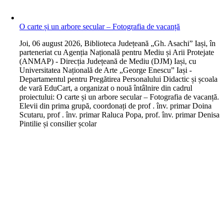
O carte și un arbore secular – Fotografia de vacanță
J
oi, 06 august 2026, Biblioteca Județeană „Gh. Asachi” Iași, în
parteneriat cu Agenția Națională pentru Mediu și Arii Protejate
(ANMAP) - Direcția Județeană de Mediu (DJM) Iași, cu
Universitatea Națională de Arte „George Enescu” Iași -
Departamentul pentru Pregătirea Personalului Didactic și școala
de vară EduCart, a organizat o nouă întâlnire din cadrul
proiectului: O carte și un arbore secular – Fotografia de vacanță.
Elevii din prima grupă, coordonați de prof . înv. primar Doina
Scutaru, prof . înv. primar Raluca Popa, prof. înv. primar Denisa
Pintilie și consilier școlar