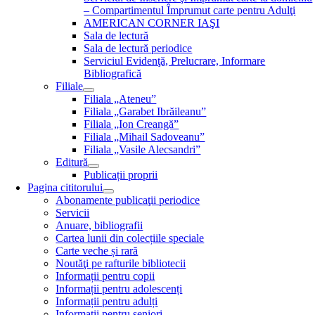
– Compartimentul Împrumut carte pentru Adulţi
AMERICAN CORNER IAŞI
Sala de lectură
Sala de lectură periodice
Serviciul Evidenţă, Prelucrare, Informare
Bibliografică
Filiale
Filiala „Ateneu”
Filiala „Garabet Ibrăileanu”
Filiala „Ion Creangă”
Filiala „Mihail Sadoveanu”
Filiala „Vasile Alecsandri”
Editură
Publicații proprii
Pagina cititorului
Abonamente publicaţii periodice
Servicii
Anuare, bibliografii
Cartea lunii din colecțiile speciale
Carte veche și rară
Noutăţi pe rafturile bibliotecii
Informații pentru copii
Informații pentru adolescenți
Informații pentru adulți
Informații pentru seniori