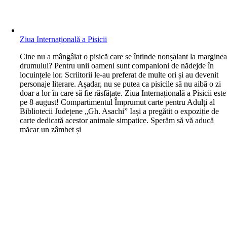
Ziua Internațională a Pisicii
C
ine nu a mângâiat o pisică care se întinde nonșalant la margine
drumului? Pentru unii oameni sunt companioni de nădejde în
locuințele lor. Scriitorii le-au preferat de multe ori și au devenit
personaje literare. Așadar, nu se putea ca pisicile să nu aibă o zi
doar a lor în care să fie răsfățate. Ziua Internațională a Pisicii este
pe 8 august! Compartimentul Împrumut carte pentru Adulți al
Bibliotecii Județene „Gh. Asachi” Iași a pregătit o expoziție de
carte dedicată acestor animale simpatice. Sperăm să vă aducă
măcar un zâmbet și