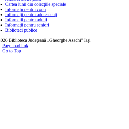
Cartea lunii din colecțiile speciale
Informații pentru copii
Informații pentru adolescenți
Informații pentru adulți
Informații pentru seniori
Biblioteci publice
026 Biblioteca Judeţeană „Gheorghe Asachi” Iaşi
Page load link
Go to Top