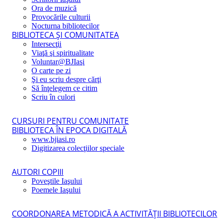
Ora de muzică
Provocările culturii
Nocturna bibliotecilor
BIBLIOTECA ŞI COMUNITATEA
Intersecţii
Viaţă şi spiritualitate
Voluntar@BJIaşi
O carte pe zi
Şi eu scriu despre cărţi
Să înţelegem ce citim
Scriu în culori
CURSURI PENTRU COMUNITATE
BIBLIOTECA ÎN EPOCA DIGITALĂ
www.bjiasi.ro
Digitizarea colecţiilor speciale
AUTORI COPIII
Poveştile Iaşului
Poemele Iaşului
COORDONAREA METODICĂ A ACTIVITĂŢII BIBLIOTECILOR