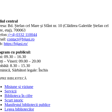
iul central
esa: Bd. Ștefan cel Mare și Sfânt nr. 10 (Clădirea Galeriile Ștefan cel
e, etaj), 700063
efon:
(+4) 0332 110044
ail:
contact@bjiasi.ro
b:
https://bjiasi.ro/
gram cu publicul:
i: 09.30 – 16.30
ți – Vineri: 09.00 – 20.00
bătă: 8.30 – 15.30
inică, Sărbători legale: Închis
SPRE BIBLIOTECĂ
Misiune şi viziune
Servicii
Biblioteca în cifre
Scurt istoric
Manifestul bibliotecii publice
Legea bibliotecilor