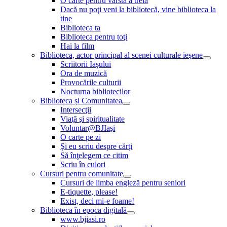
O carte pentru vârsta a treia
Dacă nu poţi veni la bibliotecă, vine biblioteca la
tine
Biblioteca ta
Biblioteca pentru toţi
Hai la film
Biblioteca, actor principal al scenei culturale ieşene
Scriitorii Iaşului
Ora de muzică
Provocările culturii
Nocturna bibliotecilor
Biblioteca și Comunitatea
Intersecţii
Viaţă şi spiritualitate
Voluntar@BJIaşi
O carte pe zi
Şi eu scriu despre cărţi
Să înţelegem ce citim
Scriu în culori
Cursuri pentru comunitate
Cursuri de limba engleză pentru seniori
E-tiquette, please!
Exist, deci mi-e foame!
Biblioteca în epoca digitală
www.bjiasi.ro