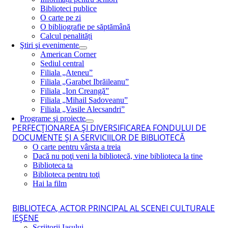
Biblioteci publice
O carte pe zi
O bibliografie pe săptămână
Calcul penalități
Ştiri şi evenimente
American Corner
Sediul central
Filiala „Ateneu”
Filiala „Garabet Ibrăileanu”
Filiala „Ion Creangă”
Filiala „Mihail Sadoveanu”
Filiala „Vasile Alecsandri”
Programe şi proiecte
PERFECŢIONAREA ŞI DIVERSIFICAREA FONDULUI DE
DOCUMENTE ŞI A SERVICIILOR DE BIBLIOTECĂ
O carte pentru vârsta a treia
Dacă nu poţi veni la bibliotecă, vine biblioteca la tine
Biblioteca ta
Biblioteca pentru toţi
Hai la film
BIBLIOTECA, ACTOR PRINCIPAL AL SCENEI CULTURALE
IEŞENE
Scriitorii Iaşului