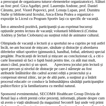
a preocupat de organizarea tuturor elementelor organizatorice). Alături
au fost: prof. Gica Agafiței, prof. Laurențiu Andone, prof. Daniel
Căruntu, prof. Viorel Popovici, prof. Lenuța Lupan, prof. Dumitru
Stafie și bibliotecarul liceului, Anca-Elena Pralea a organizat o
expoziție la Liceul cu Program Sportiv Iași cu specific de vacanță.
Într-o atmosferă pozitivă, participanții și-au exprimat bucuroși
opțiunile pentru lectura de vacanță; voluntarii bibliotecii (Cristina
Andrieș și Ștefan Ciobotaru) au susținut rolul de animator cultural.
Olimpiada de vacanță a lecturii și a sportului ne-a cuprins pe toți astfel
încât, ne-am bucurat de mișcare, sănătate și distracție și abordarea
diferitelor stiluri sportive (gimnastică, handbal, fotbal, atletism) special
pregătite. Practicanții de lectură și mișcare au concluzionat că, a citi o
carte înseamnă să faci o faptă bună pentru tine, cu atât mai mult,
atunci când, practici și un sport. Aprecierea jocului prin lectură și
sport precum și nivelul de distracţie pe care-l stârneşte au fost
atributele întâlnirilor din cadrul acestei ediții a proiectului și a
compensat stresul zilnic, iar pe de altă parte, a susţinut şi a întărit
procesul educativ ce conduce la îmbunătăţirea sănătăţii participanţilor
psihice/fizice și la familiarizarea cu mediul natural.
Sponsorul evenimentului, SECOM® Healthcare Group Divizia de
Retail Iași a oferit premii celor prezenți, informații, pliante despre cum
să avem o viață sănătoasă (la magazinul Secom® Iași unde veți primi