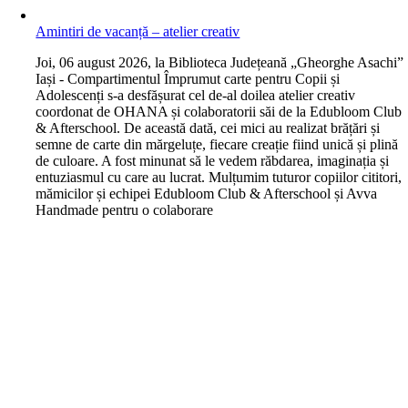
Amintiri de vacanță – atelier creativ
J
oi, 06 august 2026, la Biblioteca Județeană „Gheorghe Asachi”
Iași - Compartimentul Împrumut carte pentru Copii și
Adolescenți s-a desfășurat cel de-al doilea atelier creativ
coordonat de OHANA și colaboratorii săi de la Edubloom Club
& Afterschool. De această dată, cei mici au realizat brățări și
semne de carte din mărgeluțe, fiecare creație fiind unică și plină
de culoare. A fost minunat să le vedem răbdarea, imaginația și
entuziasmul cu care au lucrat. Mulțumim tuturor copiilor cititori,
mămicilor și echipei Edubloom Club & Afterschool și Avva
Handmade pentru o colaborare