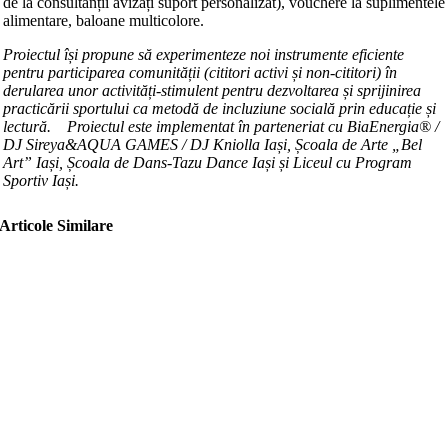
de la consultanții avizați suport personalizat), vouchere la suplimentele
alimentare, baloane multicolore.
Proiectul își propune să
experimenteze noi instrumente eficiente
pentru participarea comunității (cititori activi și non-cititori) în
derularea unor activități-stimulent pentru dezvoltarea și sprijinirea
practicării sportului ca metodă de incluziune socială prin educație și
lectură. Proiectul este implementat în parteneriat cu BiaEnergia
® /
DJ Sireya&AQUA GAMES / DJ Kniolla
Iași, Școala de Arte
„Bel
Art”
Iași, Școala de Dans-Tazu Dance Iași și Liceul cu Program
Sportiv Iași.
Articole Similare