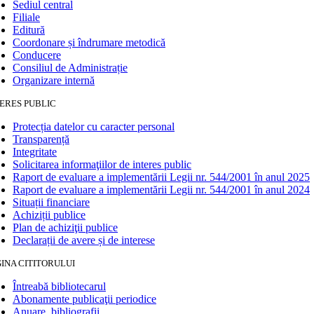
Sediul central
Filiale
Editură
Coordonare și îndrumare metodică
Conducere
Consiliul de Administrație
Organizare internă
ERES PUBLIC
Protecția datelor cu caracter personal
Transparență
Integritate
Solicitarea informaţiilor de interes public
Raport de evaluare a implementării Legii nr. 544/2001 în anul 2025
Raport de evaluare a implementării Legii nr. 544/2001 în anul 2024
Situații financiare
Achiziții publice
Plan de achiziţii publice
Declarații de avere și de interese
INA CITITORULUI
Întreabă bibliotecarul
Abonamente publicaţii periodice
Anuare, bibliografii