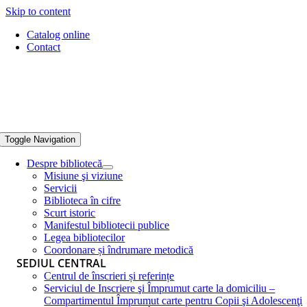
Skip to content
Catalog online
Contact
Toggle Navigation
Despre bibliotecă
Misiune şi viziune
Servicii
Biblioteca în cifre
Scurt istoric
Manifestul bibliotecii publice
Legea bibliotecilor
Coordonare și îndrumare metodică
SEDIUL CENTRAL
Centrul de înscrieri și referințe
Serviciul de Inscriere şi Împrumut carte la domiciliu –
Compartimentul Împrumut carte pentru Copii şi Adolescenţi