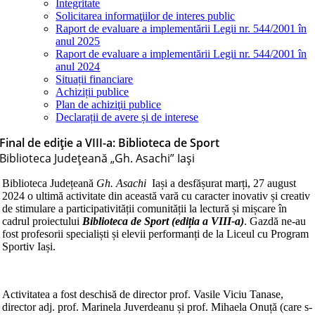
Integritate
Solicitarea informaţiilor de interes public
Raport de evaluare a implementării Legii nr. 544/2001 în
anul 2025
Raport de evaluare a implementării Legii nr. 544/2001 în
anul 2024
Situații financiare
Achiziții publice
Plan de achiziţii publice
Declarații de avere și de interese
Final de ediție a VIII-a: Biblioteca de Sport
Biblioteca Judeţeană „Gh. Asachi” Iaşi
Biblioteca Județeană
Gh. Asachi
Iași a desfășurat marți, 27 august
2024 o ultimă activitate din această vară cu caracter inovativ și creativ
de stimulare a participativității comunității la lectură și mișcare în
cadrul proiectului
Biblioteca de Sport (ediția a VIII-a)
. Gazdă ne-au
fost profesorii specialiști și elevii performanți de la Liceul cu Program
Sportiv Iași.
Activitatea a fost deschisă de director prof. Vasile Viciu Tanase,
director adj. prof. Marinela Juverdeanu și prof. Mihaela Onuță (care s-