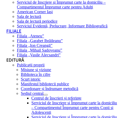
Serviciul de Inscriere şi Împrumut carte la domiciliu –
Compartimentul Împrumut carte pentru Adulţi
American Corner Iaşi
Sala de lectură
Sala de lectură periodice
Serviciul Evidenţă, Prelucrare, Informare Bibliografică
FILIALE
Filiala „Ateneu”
Filiala „Garabet Ibrăileanu”
Filiala „Ion Creangă”
Filiala „Mihail Sadoveanu”
Filiala „Vasile Alecsandri”
EDITURĂ
Publicații proprii
Misiune şi viziune
Biblioteca în cifre
Scurt istoric
Manifestul bibliotecii publice
Coordonare și îndrumare metodică
Sediul central
Centrul de înscrieri și referințe
Serviciul de Inscriere şi Împrumut carte la domiciliu
– Compartimentul Împrumut carte pentru Copii şi
Adolescenţi
Serviciul de Inscriere şi Împrumut carte la domiciliu