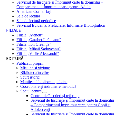
Serviciul de Inscriere şi Împrumut carte la domiciliu –
Compartimentul Împrumut carte pentru Adulţi
American Corner Iaşi
Sala de lectură
Sala de lectură periodice
Serviciul Evidenţă, Prelucrare, Informare Bibliografică
FILIALE
Filiala „Ateneu”
Filiala „Garabet Ibrăileanu”
Filiala „Ion Creangă”
Filiala „Mihail Sadoveanu”
Filiala „Vasile Alecsandri”
EDITURĂ
Publicații proprii
Misiune şi viziune
Biblioteca în cifre
Scurt istoric
Manifestul bibliotecii publice
Coordonare și îndrumare metodică
Sediul central
Centrul de înscrieri și referințe
Serviciul de Inscriere şi Împrumut carte la domiciliu
– Compartimentul Împrumut carte pentru Copii şi
Adolescenţi
Serviciul de Inscriere şi Împrumut carte la domiciliu