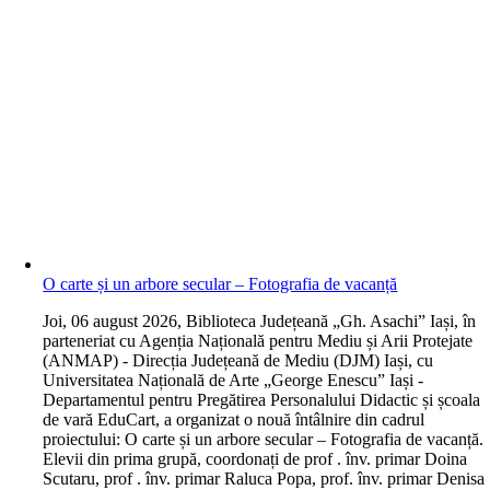
O carte și un arbore secular – Fotografia de vacanță
J
oi, 06 august 2026, Biblioteca Județeană „Gh. Asachi” Iași, în
parteneriat cu Agenția Națională pentru Mediu și Arii Protejate
(ANMAP) - Direcția Județeană de Mediu (DJM) Iași, cu
Universitatea Națională de Arte „George Enescu” Iași -
Departamentul pentru Pregătirea Personalului Didactic și școala
de vară EduCart, a organizat o nouă întâlnire din cadrul
proiectului: O carte și un arbore secular – Fotografia de vacanță.
Elevii din prima grupă, coordonați de prof . înv. primar Doina
Scutaru, prof . înv. primar Raluca Popa, prof. înv. primar Denisa