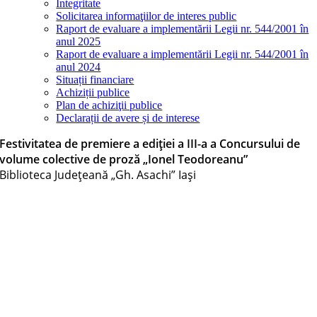
Integritate
Solicitarea informaţiilor de interes public
Raport de evaluare a implementării Legii nr. 544/2001 în
anul 2025
Raport de evaluare a implementării Legii nr. 544/2001 în
anul 2024
Situații financiare
Achiziții publice
Plan de achiziţii publice
Declarații de avere și de interese
Festivitatea de premiere a ediției a III-a a Concursului de
volume colective de proză „Ionel Teodoreanu”
Biblioteca Judeţeană „Gh. Asachi” Iaşi