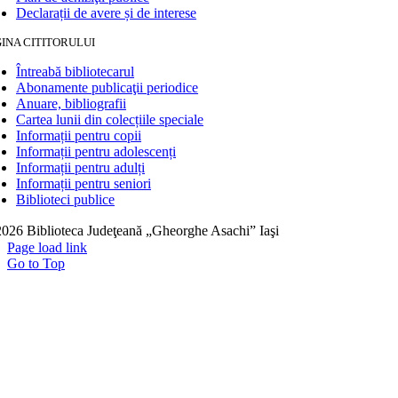
Declarații de avere și de interese
INA CITITORULUI
Întreabă bibliotecarul
Abonamente publicaţii periodice
Anuare, bibliografii
Cartea lunii din colecțiile speciale
Informații pentru copii
Informații pentru adolescenți
Informații pentru adulți
Informații pentru seniori
Biblioteci publice
026 Biblioteca Judeţeană „Gheorghe Asachi” Iaşi
Page load link
Go to Top