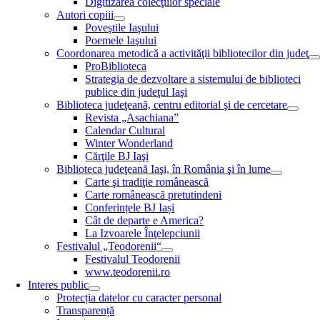
Digitizarea colecţiilor speciale
Autori copiii
Poveştile Iaşului
Poemele Iaşului
Coordonarea metodică a activităţii bibliotecilor din judeţ
ProBiblioteca
Strategia de dezvoltare a sistemului de biblioteci
publice din judeţul Iaşi
Biblioteca judeţeană, centru editorial şi de cercetare
Revista „Asachiana”
Calendar Cultural
Winter Wonderland
Cărţile BJ Iaşi
Biblioteca judeţeană Iaşi, în România şi în lume
Carte şi tradiţie românească
Carte românească pretutindeni
Conferințele BJ Iași
Cât de departe e America?
La Izvoarele Înţelepciunii
Festivalul „Teodorenii“
Festivalul Teodorenii
www.teodorenii.ro
Interes public
Protecția datelor cu caracter personal
Transparență