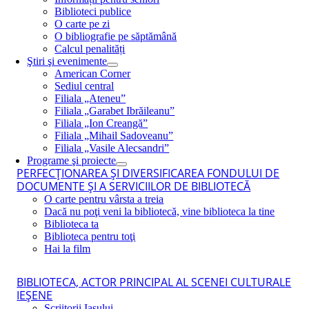
Biblioteci publice
O carte pe zi
O bibliografie pe săptămână
Calcul penalități
Ştiri şi evenimente
American Corner
Sediul central
Filiala „Ateneu”
Filiala „Garabet Ibrăileanu”
Filiala „Ion Creangă”
Filiala „Mihail Sadoveanu”
Filiala „Vasile Alecsandri”
Programe şi proiecte
PERFECŢIONAREA ŞI DIVERSIFICAREA FONDULUI DE
DOCUMENTE ŞI A SERVICIILOR DE BIBLIOTECĂ
O carte pentru vârsta a treia
Dacă nu poţi veni la bibliotecă, vine biblioteca la tine
Biblioteca ta
Biblioteca pentru toţi
Hai la film
BIBLIOTECA, ACTOR PRINCIPAL AL SCENEI CULTURALE
IEŞENE
Scriitorii Iaşului