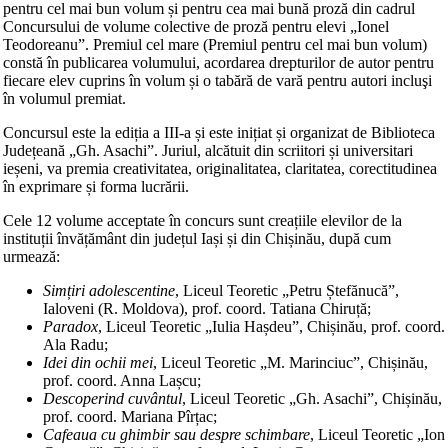
pentru cel mai bun volum și pentru cea mai bună proză din cadrul
Concursului de volume colective de proză pentru elevi „Ionel
Teodoreanu”. Premiul cel mare (Premiul pentru cel mai bun volum)
constă în publicarea volumului, acordarea drepturilor de autor pentru
fiecare elev cuprins în volum și o tabără de vară pentru autori incluşi
în volumul premiat.
Concursul este la ediția a III-a și este inițiat și organizat de Biblioteca
Județeană „Gh. Asachi”. Juriul, alcătuit din scriitori și universitari
ieșeni, va premia creativitatea, originalitatea, claritatea, corectitudinea
în exprimare și forma lucrării.
Cele 12 volume acceptate în concurs sunt creațiile elevilor de la
instituții învățământ din județul Iași și din Chișinău, după cum
urmează:
Simțiri adolescentine
, Liceul Teoretic „Petru Ștefănucă”,
Ialoveni (R. Moldova), prof. coord. Tatiana Chiruță;
Paradox
, Liceul Teoretic „Iulia Hașdeu”, Chișinău, prof. coord.
Ala Radu;
Idei din ochii mei
, Liceul Teoretic „M. Marinciuc”, Chișinău,
prof. coord. Anna Lașcu;
Descoperind cuvântul
, Liceul Teoretic „Gh. Asachi”, Chișinău,
prof. coord. Mariana Pîrțac;
Cafeaua cu ghimbir sau despre schimbare
, Liceul Teoretic „Ion