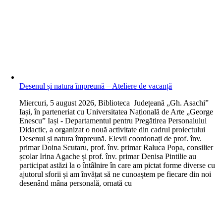
Desenul și natura împreună – Ateliere de vacanță
M
iercuri, 5 august 2026, Biblioteca Județeană „Gh. Asachi”
Iași, în parteneriat cu Universitatea Națională de Arte „George
Enescu” Iași - Departamentul pentru Pregătirea Personalului
Didactic, a organizat o nouă activitate din cadrul proiectului
Desenul și natura împreună. Elevii coordonați de prof. înv.
primar Doina Scutaru, prof. înv. primar Raluca Popa, consilier
școlar Irina Agache și prof. înv. primar Denisa Pintilie au
participat astăzi la o întâlnire în care am pictat forme diverse cu
ajutorul sforii și am învățat să ne cunoaștem pe fiecare din noi
desenând mâna personală, ornată cu