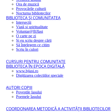
Ora de muzică
Provocările culturii
Nocturna bibliotecilor
BIBLIOTECA ŞI COMUNITATEA
Intersecţii
Viaţă şi spiritualitate
Voluntar@BJIaşi
O carte pe zi
Şi eu scriu despre cărţi
Să înţelegem ce citim
Scriu în culori
CURSURI PENTRU COMUNITATE
BIBLIOTECA ÎN EPOCA DIGITALĂ
www.bjiasi.ro
Digitizarea colecţiilor speciale
AUTORI COPIII
Poveştile Iaşului
Poemele Iaşului
COORDONAREA METODICĂ A ACTIVITĂŢII BIBLIOTECILOR