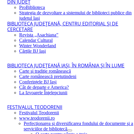
DIN JUDEŢ
ProBiblioteca
Strategia de dezvoltare a sistemului de biblioteci publice din
judeţul Iaşi
BIBLIOTECA JUDEŢEANĂ, CENTRU EDITORIAL ŞI DE
CERCETARE
Revista „Asachiana”
Calendar Cultural
Winter Wonderland
Cărţile BJ Iaşi
BIBLIOTECA JUDEŢEANĂ IAŞI, ÎN ROMÂNIA ŞI ÎN LUME
Carte şi tradiţie românească
Carte românească pretutindeni
Conferințele BJ Iași
Cât de departe e America?
La Izvoarele Înţelepciunii
FESTIVALUL TEODORENII
Festivalul Teodorenii
www.teodorenii.ro
Perfecţionarea şi diversificarea fondului de documente şi a
serviciilor de bibliotecă