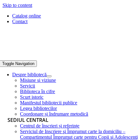
Skip to content
Catalog online
Contact
Toggle Navigation
Despre bibliotecă
Misiune şi viziune
Servicii
Biblioteca în cifre
Scurt istoric
Manifestul bibliotecii publice
Legea bibliotecilor
Coordonare și îndrumare metodică
SEDIUL CENTRAL
Centrul de înscrieri și referințe
Serviciul de Inscriere şi Împrumut carte la domiciliu –
Compartimentul Împrumut carte pentru Copii şi Adolescenţi