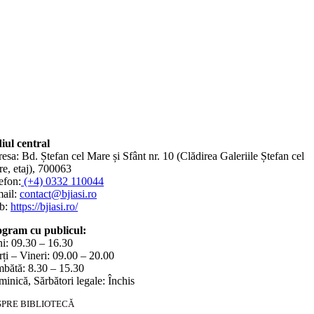
iul central
esa: Bd. Ștefan cel Mare și Sfânt nr. 10 (Clădirea Galeriile Ștefan cel
e, etaj), 700063
efon:
(+4) 0332 110044
ail:
contact@bjiasi.ro
b:
https://bjiasi.ro/
gram cu publicul:
i: 09.30 – 16.30
ți – Vineri: 09.00 – 20.00
bătă: 8.30 – 15.30
inică, Sărbători legale: Închis
SPRE BIBLIOTECĂ