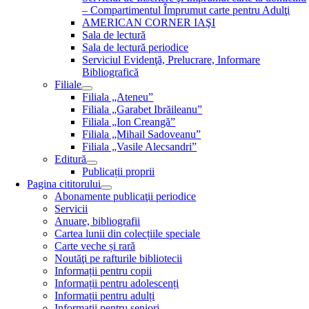
– Compartimentul Împrumut carte pentru Adulţi
AMERICAN CORNER IAŞI
Sala de lectură
Sala de lectură periodice
Serviciul Evidenţă, Prelucrare, Informare
Bibliografică
Filiale
Filiala „Ateneu”
Filiala „Garabet Ibrăileanu”
Filiala „Ion Creangă”
Filiala „Mihail Sadoveanu”
Filiala „Vasile Alecsandri”
Editură
Publicații proprii
Pagina cititorului
Abonamente publicaţii periodice
Servicii
Anuare, bibliografii
Cartea lunii din colecțiile speciale
Carte veche și rară
Noutăţi pe rafturile bibliotecii
Informații pentru copii
Informații pentru adolescenți
Informații pentru adulți
Informații pentru seniori