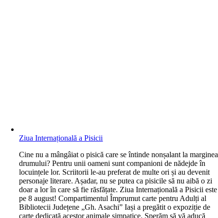
Ziua Internațională a Pisicii
C
ine nu a mângâiat o pisică care se întinde nonșalant la margine
drumului? Pentru unii oameni sunt companioni de nădejde în
locuințele lor. Scriitorii le-au preferat de multe ori și au devenit
personaje literare. Așadar, nu se putea ca pisicile să nu aibă o zi
doar a lor în care să fie răsfățate. Ziua Internațională a Pisicii este
pe 8 august! Compartimentul Împrumut carte pentru Adulți al
Bibliotecii Județene „Gh. Asachi” Iași a pregătit o expoziție de
carte dedicată acestor animale simpatice. Sperăm să vă aducă