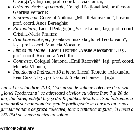
Creangă”, Chișinău, prof. coord. Lucia Coman;
Grădina viselor spulberate
, Colegiul Național Iași, prof. coord.
Gabriela Petrache;
Sadovenienii
, Colegiul Național „Mihail Sadoveanu”, Pașcani,
prof. coord. Anca Berenghia;
Pași îndărăt
, Liceul Pedagogic „Vasile Lupu”, Iași, prof. coord.
Cristina-Maria Frumos;
Prin labirintul epic
, Școala Gimnazială „Ionel Teodoreanu”,
Iași, prof. coord. Manuela Mocanu;
Lumea lui Daniel
, Liceul Teoretic „Vasile Alecsandri”, Iași,
prof. coord. Ruxandra Nechifor;
Contraste
, Colegiul Național „Emil Racoviță”, Iași, prof. coord.
Mihaela Vlioncu;
Întotdeauna întârziem 10 minute
, Liceul Teoretic „Alexandru
Ioan Cuza”, Iași, prof. coord. Ștefania Hănescu Țugui.
Lansat în octombrie 2013, Concursul de volume colective de proză
„Ionel Teodoreanu” se adresează elevilor cu vârste între 7 și 20 de
ani, din întreg județul Iași și din Republica Moldova. Sub îndrumarea
unui profesor coordonator, școlile participante la concurs au trimis
juriului volume de proză colectivă, fără o tematică impusă, în limita a
260.000 de semne pentru un volum.
Articole Similare