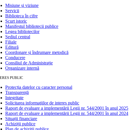
Misiune şi viziune
Servicii
Biblioteca în cifre
Scurt istoric
Manifestul bibliotecii publice
Legea bibliotecilor
Sediul central
Filiale
Editură
Coordonare și îndrumare metodică
Conducere
Consiliul de Administrație
Organizare internă
ERES PUBLIC
Protecția datelor cu caracter personal
Transparență
Integritate
Solicitarea informaţiilor de interes public
Raport de evaluare a implementării Legii nr. 544/2001 în anul 2025
Raport de evaluare a implementării Legii nr. 544/2001 în anul 2024
Situații financiare
Achiziții publice
Plan de achiziţii publice