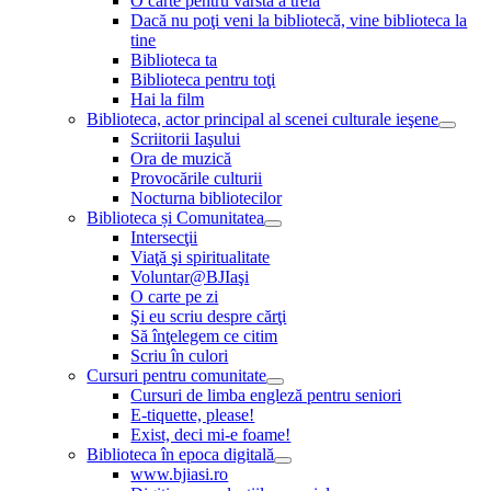
O carte pentru vârsta a treia
Dacă nu poţi veni la bibliotecă, vine biblioteca la
tine
Biblioteca ta
Biblioteca pentru toţi
Hai la film
Biblioteca, actor principal al scenei culturale ieşene
Scriitorii Iaşului
Ora de muzică
Provocările culturii
Nocturna bibliotecilor
Biblioteca și Comunitatea
Intersecţii
Viaţă şi spiritualitate
Voluntar@BJIaşi
O carte pe zi
Şi eu scriu despre cărţi
Să înţelegem ce citim
Scriu în culori
Cursuri pentru comunitate
Cursuri de limba engleză pentru seniori
E-tiquette, please!
Exist, deci mi-e foame!
Biblioteca în epoca digitală
www.bjiasi.ro