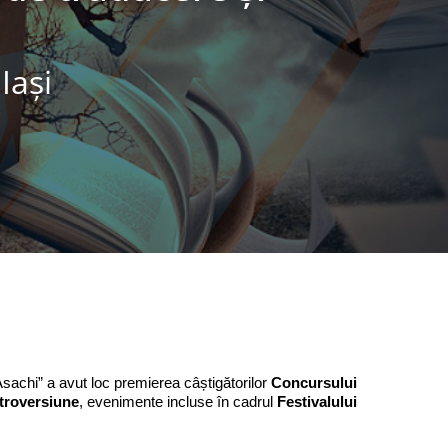
Iaşi
Asachi” a avut loc premierea câștigătorilor
Concursului
etroversiune
, evenimente incluse în cadrul
Festivalului