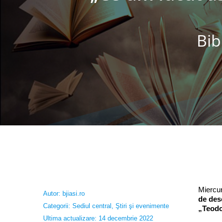
Bib
Miercur
Autor:
bjiasi.ro
de des
Categorii:
Sediul central
,
Ştiri şi evenimente
„Teodo
Ultima actualizare: 14 decembrie 2022