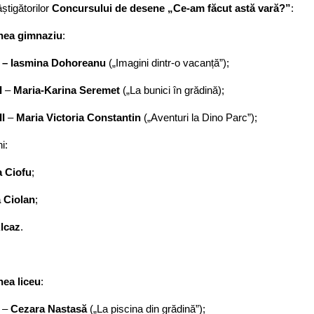
știgătorilor
Concursului de desene „Ce-am făcut astă vară?”
:
nea gimnaziu
:
I –
Iasmina Dohoreanu
(„Imagini dintr-o vacanță”);
I
–
Maria-Karina Seremet
(„La bunici în grădină);
II
–
Maria Victoria Constantin
(„Aventuri la Dino Parc”);
i:
a Ciofu
;
a Ciolan
;
Alcaz
.
nea liceu
:
–
Cezara Nastasă
(„La piscina din grădină”);