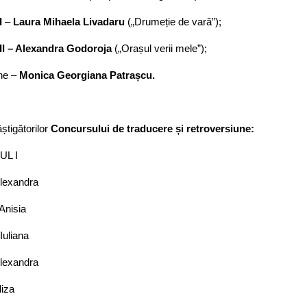
I
–
Laura Mihaela Livadaru
(„Drumeție de vară”);
II –
Alexandra Godoroja
(„Orașul verii mele”);
ne –
Monica Georgiana Patrașcu.
știgătorilor
Concursului de traducere și retroversiune:
UL I
lexandra
Anisia
Iuliana
lexandra
liza