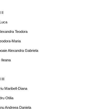
 II
Luca
Alexandra Teodora
eodora-Maria
poaie Alexandra Gabriela
 Ileana
 III
iu Maribell-Diana
ru Otilia
nu Andreea Daniela