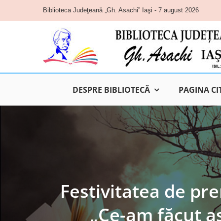
Skip
Biblioteca Judeţeană „Gh. Asachi” Iaşi - 7 august 2026
to
content
DESPRE BIBLIOTECĂ
PAGINA CI
Festivitatea de pr
„Ce-am făcut as