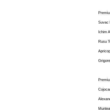
Premiul
Suvac 
Ichim 
Rusu T
Aprico
Grigore
Premiul
Cojocar
Alexand
Muntea