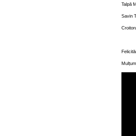
Talpă 
Savin 
Croitor
Felicită
Mulțumi