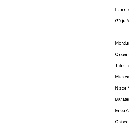
Iftimie
Gînju 
Mențiu
Cioban
Trifesc
Muntea
Nistor
Bălțăt
Enea A
Chisco