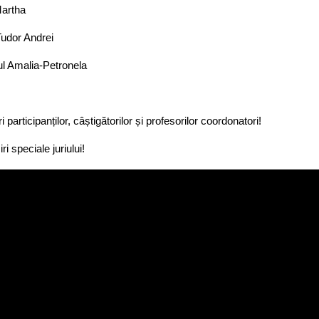
Martha
Tudor Andrei
ul Amalia-Petronela
ri participanților, câștigătorilor și profesorilor coordonatori!
ri speciale juriului!