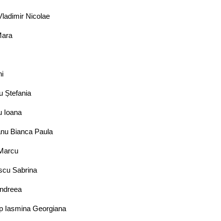
 Vladimir Nicolae
Mara
ni
u Ștefania
u Ioana
nu Bianca Paula
 Marcu
escu Sabrina
ndreea
p Iasmina Georgiana