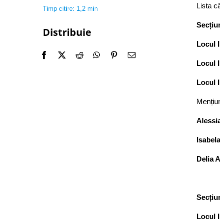
Lista câ
Timp citire: 1,2 min
Secțiu
Distribuie
Locul 
Locul I
Locul I
Mențiun
Alessi
Isabel
Delia 
Secțiu
Locul I