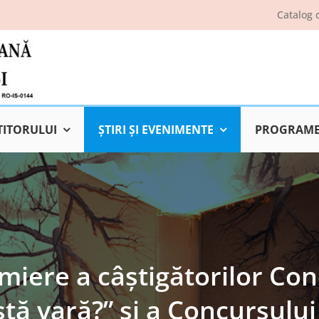
Catalog 
TITORULUI
ŞTIRI ŞI EVENIMENTE
PROGRAME 
emiere a câștigătorilor Co
tă vară?” și a Concursului