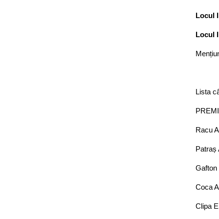
Locul I
Locul I
Mențiu
Lista câ
PREMI
Racu A
Patraș 
Gafton 
Coca A
Clipa E