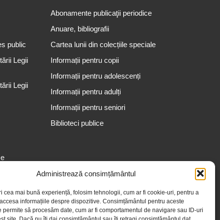
Abonamente publicaţii periodice
Anuare, bibliografii
es public
Cartea lunii din colecțiile speciale
rii Legii
Informații pentru copii
Informații pentru adolescenți
rii Legii
Informații pentru adulți
Informații pentru seniori
Biblioteci publice
se
Administrează consimțământul
ri cea mai bună experiență, folosim tehnologii, cum ar fi cookie-uri, pentru a
 accesa informațiile despre dispozitive. Consimțământul pentru aceste
e permite să procesăm date, cum ar fi comportamentul de navigare sau ID-uri
st site. Dacă nu îți dai consimțământul sau îți retragi consimțământul dat