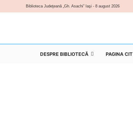
Skip
Biblioteca Judeţeană „Gh. Asachi” Iaşi - 8 august 2026
to
content
DESPRE BIBLIOTECĂ
PAGINA CI