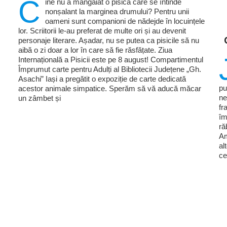
C
ine nu a mângâiat o pisică care se întinde
nonșalant la marginea drumului? Pentru unii
oameni sunt companioni de nădejde în locuințele
lor. Scriitorii le-au preferat de multe ori și au devenit
personaje literare. Așadar, nu se putea ca pisicile să nu
aibă o zi doar a lor în care să fie răsfățate. Ziua
Internațională a Pisicii este pe 8 august! Compartimentul
Împrumut carte pentru Adulți al Bibliotecii Județene „Gh.
Asachi” Iași a pregătit o expoziție de carte dedicată
pu
acestor animale simpatice. Sperăm să vă aducă măcar
ne
un zâmbet și
fr
îm
ră
Am
al
ce