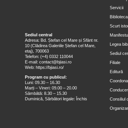
Servicii
Biblioteca
Scurt isto
Sediul central
Manifestul
Adresa: Bd. Ștefan cel Mare și Sfânt nr.
Legea bibl
10 (Clădirea Galeriile Ștefan cel Mare,
etaj), 700063
Sediul cen
Telefon:
(+4) 0332 110044
E-mail:
contact@bjiasi.ro
Filiale
Web:
https://bjiasi.ro/
Editură
Program cu publicul:
Coordona
Luni: 09.30 – 16.30
Marți – Vineri: 09.00 – 20.00
Conduce
Sâmbătă: 8.30 – 15.30
Duminică, Sărbători legale: Închis
Consiliul 
Organizar