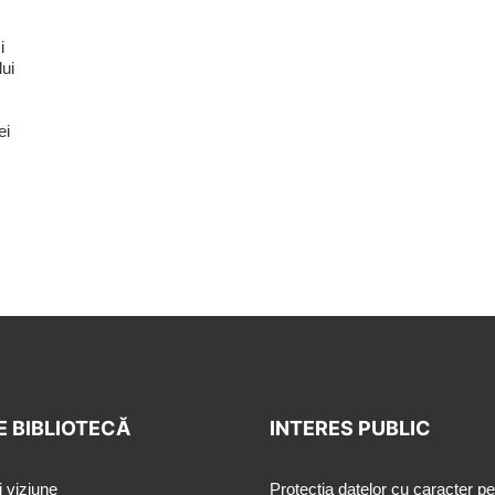
i
lui
ei
E BIBLIOTECĂ
INTERES PUBLIC
i viziune
Protecția datelor cu caracter p