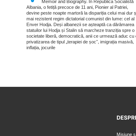
Memoir and Biography. În Republica Socialistă
Albania, o fetiță precoce de 11 ani, Pionier al Patriei,
devine peste noapte martoră la dispariția celui mai dur ș
mai rezistent regim dictatorial comunist din lume: cel al 
Enver Hodja. Deși albanezii se așteaptă ca dărâmarea
statuilor lui Hodja și Stalin să marcheze tranziția spre o
societate liberă, democratică, anii ce urmează aduc cu 
privatizarea de tipul „terapiei de șoc", imigrația masivă,
inflația, jocurile
DESPR
Misiune ş