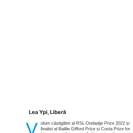
Lea Ypi, Liberă
V
olum câștigător al RSL Ondaatje Prize 2022 și
finalist al Baillie Gifford Prize și Costa Prize for