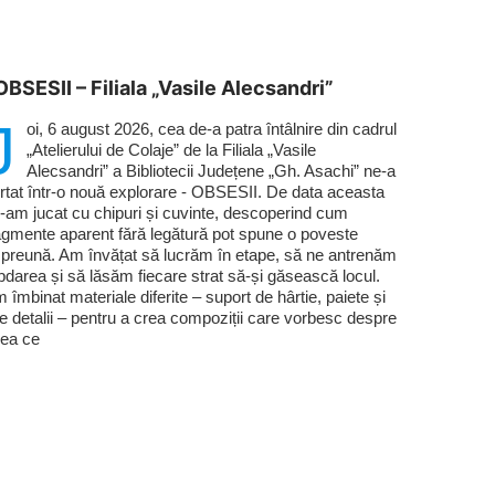
OBSESII – Filiala „Vasile Alecsandri”
J
oi, 6 august 2026, cea de-a patra întâlnire din cadrul
„Atelierului de Colaje” de la Filiala „Vasile
Alecsandri” a Bibliotecii Județene „Gh. Asachi” ne-a
rtat într-o nouă explorare - OBSESII. De data aceasta
-am jucat cu chipuri și cuvinte, descoperind cum
agmente aparent fără legătură pot spune o poveste
preună. Am învățat să lucrăm în etape, să ne antrenăm
bdarea și să lăsăm fiecare strat să-și găsească locul.
 îmbinat materiale diferite – suport de hârtie, paiete și
te detalii – pentru a crea compoziții care vorbesc despre
ea ce