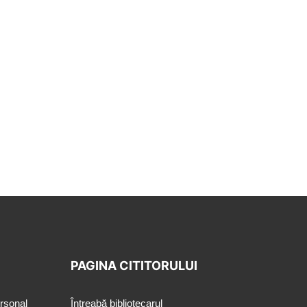
PAGINA CITITORULUI
ersonal
Întreabă bibliotecarul