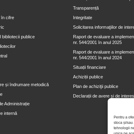
Transparență
 în cifre
Integritate
ric
Solicitarea informaţiilor de inter
 bibliotecii publice
Raport de evaluare a implementă
nr. 544/2001 în anul 2025
iotecilor
Raport de evaluare a implementă
tral
nr. 544/2001 în anul 2024
Situații financiare
Achiziții publice
re și îndrumare metodică
Plan de achiziţii publice
re
Declarații de avere și de intere
de Administrație
e internă
Pentru a ofe
stoca și/sau
tehnologii n
unice pe ace