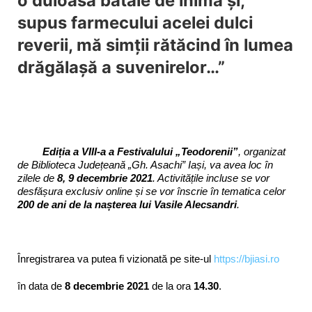
o duioasă bătaie de inimă şi,
supus farmecului acelei dulci
reverii, mă simţii rătăcind în lumea
drăgălaşă a suvenirelor…”
Ediția a VIII-a a Festivalului „Teodorenii”
, organizat
de Biblioteca Județeană „Gh. Asachi” Iași, va avea loc în
zilele de
8, 9 decembrie 2021
. Activitățile incluse se vor
desfășura exclusiv online și se vor înscrie în tematica celor
200 de ani de la nașterea lui Vasile Alecsandri
.
Înregistrarea va putea fi vizionată pe site-ul
https://bjiasi.ro
în data de
8 decembrie 2021
de la ora
14.30
.