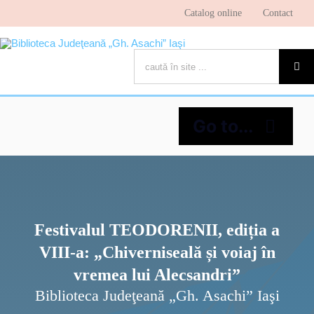
Skip
Catalog online
Contact
to
content
Cautare...
Go to...
Despre bibliotecă
Pagina cititorului
Festivalul TEODORENII, ediția a
VIII-a: „Chiverniseală și voiaj în
Ştiri şi evenimente
vremea lui Alecsandri”
Biblioteca Judeţeană „Gh. Asachi” Iaşi
Programe şi proiecte