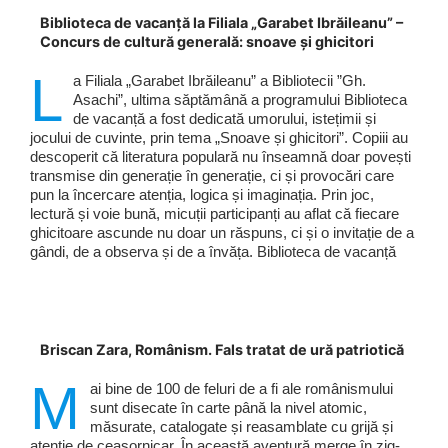
Biblioteca de vacanță la Filiala „Garabet Ibrăileanu” –
Concurs de cultură generală: snoave și ghicitori
L
a Filiala „Garabet Ibrăileanu” a Bibliotecii ”Gh.
Asachi”, ultima săptămână a programului Biblioteca
de vacanță a fost dedicată umorului, istețimii și
jocului de cuvinte, prin tema „Snoave și ghicitori”. Copiii au
descoperit că literatura populară nu înseamnă doar povești
transmise din generație în generație, ci și provocări care
pun la încercare atenția, logica și imaginația. Prin joc,
lectură și voie bună, micuții participanți au aflat că fiecare
ghicitoare ascunde nu doar un răspuns, ci și o invitație de a
gândi, de a observa și de a învăța. Biblioteca de vacanță
Briscan Zara, Românism. Fals tratat de ură patriotică
M
ai bine de 100 de feluri de a fi ale românismului
sunt disecate în carte până la nivel atomic,
măsurate, catalogate și reasamblate cu grijă și
atenție de ceasornicar. În această aventură merge în zig-