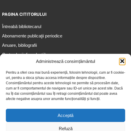
PAGINA CITITORULUI
Întreabă bibliotecarul
Abonamente publicaţii periodice
Anuare, bibliografii
Cartea lunii din colecțiile
speciale
Administrează consimțământul
Informații pentru copii
Pentru a oferi cea mai bună experiență, folosim tehnologii, cum ar fi cookie-
uri, pentru a stoca și/sau accesa informațiile despre dispozitive.
Informații pentru adolescenți
Consimțământul pentru aceste tehnologii ne permite să procesăm date,
Informații pentru adulți
cum ar fi comportamentul de navigare sau ID-uri unice pe acest site. Dacă
nu îți dai consimțământul sau îți retragi consimțământul dat poate avea
Informații pentru seniori
afecte negative asupra unor anumite funcționalități și funcții.
Biblioteci publice
Acceptă
Refuză