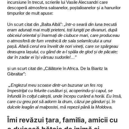
incursiune în trecut, scrierile lui Vasile Alecsandri care
descoperă atmosfera saloanelor, poștalioanelor și a hanurilor
timpurilor de mult apuse:
Un scurt citat din „Balta Albă”:
„într-o seară din luna trecută
eram adunați mai mulți prieteni, toți lungiți pe divanuri, după
obiceiul oriental și înarmați de ciubuce mari, care produceau
o atmosferă de fum vrednică de sala selamlicului a unui
pașă. Afară cerul era învelit de nori vineți, care se spărgeau
deasupra Iașului, cu gând de a-l spăla de glod și de păcate;
dar în zadar ei își vărsau sudorile!…”
și un scurt citat din „Călătorie în Africa. De la Biaritz la
Gibraltar”:
„
Englezul meu scoase dintr-un buzunar un fes roş
împestriţat cu felurite cusături şi, acoperindu-şi capul, se
înfundă în colţul caleştii, unde începu curând a horăi. Eu însă,
care cu greu pot să adorm la drum, căzui pe gânduri şi, în
dulcele leagăn al malpostei, mă repezii până la Moldova.
Îmi revăzui ţara, familia, amicii cu