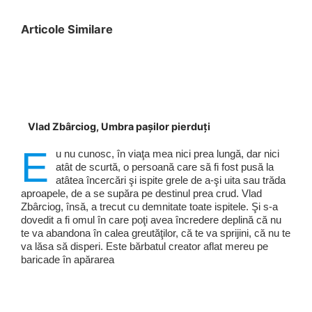
Articole Similare
Vlad Zbârciog, Umbra pașilor pierduți
E
u nu cunosc, în viaţa mea nici prea lungă, dar nici
atât de scurtă, o persoană care să fi fost pusă la
atâtea încercări şi ispite grele de a-şi uita sau trăda
aproapele, de a se supăra pe destinul prea crud. Vlad
Zbârciog, însă, a trecut cu demnitate toate ispitele. Şi s-a
dovedit a fi omul în care poţi avea încredere deplină că nu
te va abandona în calea greutăţilor, că te va sprijini, că nu te
va lăsa să disperi. Este bărbatul creator aflat mereu pe
baricade în apărarea