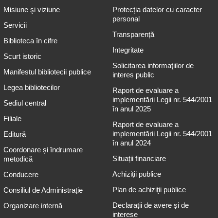
Misiune şi viziune
Protecția datelor cu caracter
personal
Servicii
Transparență
Biblioteca în cifre
Integritate
Scurt istoric
Solicitarea informaţiilor de
Manifestul bibliotecii publice
interes public
Legea bibliotecilor
Raport de evaluare a
implementării Legii nr. 544/2001
Sediul central
în anul 2025
Filiale
Raport de evaluare a
implementării Legii nr. 544/2001
Editură
în anul 2024
Coordonare și îndrumare
Situații financiare
metodică
Achiziții publice
Conducere
Plan de achiziţii publice
Consiliul de Administrație
Declarații de avere și de
Organizare internă
interese