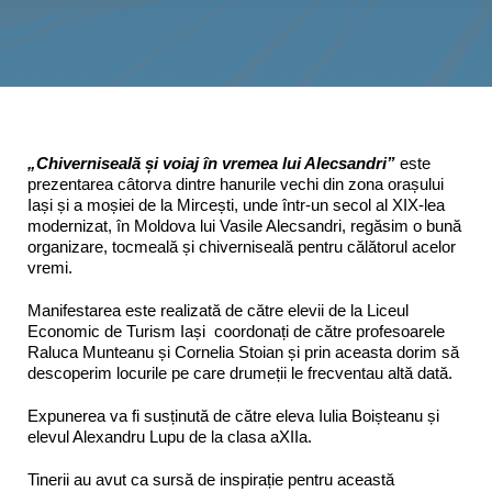
Interes public
„Chiverniseală și voiaj în vremea lui Alecsandri”
este
prezentarea câtorva dintre hanurile vechi din zona orașului
Iași și a moșiei de la Mircești, unde într-un secol al XIX-lea
modernizat, în Moldova lui Vasile Alecsandri, regăsim o bună
organizare, tocmeală și chiverniseală pentru călătorul acelor
vremi.
Manifestarea este realizată de către elevii de la Liceul
Economic de Turism Iași coordonați de către profesoarele
Raluca Munteanu și Cornelia Stoian și prin aceasta dorim să
descoperim locurile pe care drumeții le frecventau altă dată.
Expunerea va fi susținută de către eleva Iulia Boișteanu și
elevul Alexandru Lupu de la clasa aXIIa.
Tinerii au avut ca sursă de inspirație pentru această