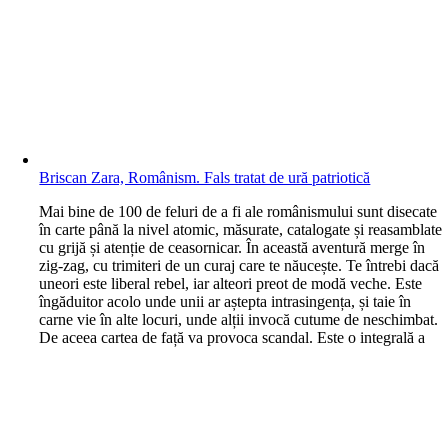
Briscan Zara, Românism. Fals tratat de ură patriotică
M
ai bine de 100 de feluri de a fi ale românismului sunt disecate
în carte până la nivel atomic, măsurate, catalogate și reasamblate
cu grijă și atenție de ceasornicar. În această aventură merge în
zig-zag, cu trimiteri de un curaj care te năucește. Te întrebi dacă
uneori este liberal rebel, iar alteori preot de modă veche. Este
îngăduitor acolo unde unii ar aștepta intrasingența, și taie în
carne vie în alte locuri, unde alții invocă cutume de neschimbat.
De aceea cartea de față va provoca scandal. Este o integrală a