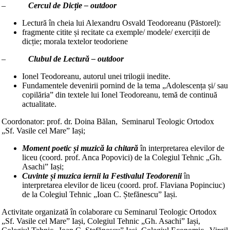
–
Cercul de Dicție – outdoor
Lectură în cheia lui Alexandru Osvald Teodoreanu (Păstorel):
fragmente citite și recitate ca exemple/ modele/ exerciții de
dicție; morala textelor teodoriene
–
Clubul de Lectură – outdoor
Ionel Teodoreanu, autorul unei trilogii inedite.
Fundamentele devenirii pornind de la tema „Adolescența și/ sau
copilăria” din textele lui Ionel Teodoreanu, temă de continuă
actualitate.
Coordonator: prof. dr. Doina Bălan, Seminarul Teologic Ortodox
„Sf. Vasile cel Mare” Iași;
Moment poetic și muzică la chitară
în interpretarea elevilor de
liceu (coord. prof. Anca Popovici) de la Colegiul Tehnic „Gh.
Asachi” Iași;
Cuvinte și muzica iernii la Festivalul Teodorenii
în
interpretarea elevilor de liceu (coord. prof. Flaviana Popinciuc)
de la Colegiul Tehnic „Ioan C. Ștefănescu” Iași.
Activitate organizată în colaborare cu Seminarul Teologic Ortodox
„Sf. Vasile cel Mare” Iași, Colegiul Tehnic „Gh. Asachi” Iași,