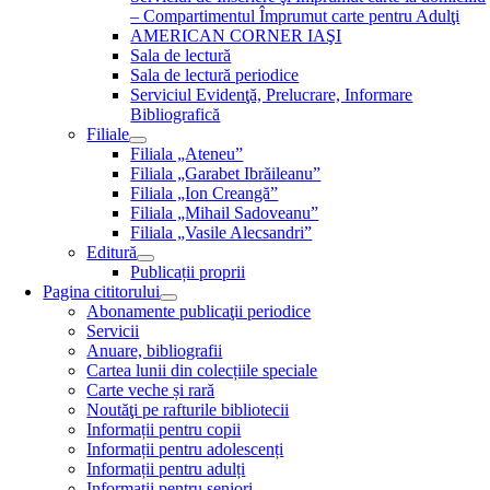
– Compartimentul Împrumut carte pentru Adulţi
AMERICAN CORNER IAŞI
Sala de lectură
Sala de lectură periodice
Serviciul Evidenţă, Prelucrare, Informare
Bibliografică
Filiale
Filiala „Ateneu”
Filiala „Garabet Ibrăileanu”
Filiala „Ion Creangă”
Filiala „Mihail Sadoveanu”
Filiala „Vasile Alecsandri”
Editură
Publicații proprii
Pagina cititorului
Abonamente publicaţii periodice
Servicii
Anuare, bibliografii
Cartea lunii din colecțiile speciale
Carte veche și rară
Noutăţi pe rafturile bibliotecii
Informații pentru copii
Informații pentru adolescenți
Informații pentru adulți
Informații pentru seniori