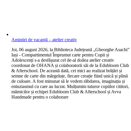
Amintiri de vacanță – atelier creativ
J
oi, 06 august 2026, la Biblioteca Județeană „Gheorghe Asachi”
Iași - Compartimentul Împrumut carte pentru Copii și
Adolescenți s-a desfășurat cel de-al doilea atelier creativ
coordonat de OHANA și colaboratorii săi de la Edubloom Club
& Afterschool. De această dată, cei mici au realizat brățări și
semne de carte din mărgeluțe, fiecare creație fiind unică și plină
de culoare. A fost minunat să le vedem răbdarea, imaginația și
entuziasmul cu care au lucrat. Mulțumim tuturor copiilor cititori,
mămicilor și echipei Edubloom Club & Afterschool și Avva
Handmade pentru o colaborare