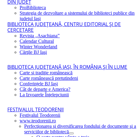
DIN JUDEŢ
ProBiblioteca
Strategia de dezvoltare a sistemului de biblioteci publice din
judeţul Iaşi
BIBLIOTECA JUDEŢEANĂ, CENTRU EDITORIAL ŞI DE
CERCETARE
Revista „Asachiana”
Calendar Cultural
Winter Wonderland
Cărţile BJ Iaşi
BIBLIOTECA JUDEŢEANĂ IAŞI, ÎN ROMÂNIA ŞI ÎN LUME
Carte şi tradiţie românească
Carte românească pretutindeni
Conferințele BJ Iași
Cât de departe e America?
La Izvoarele Înţelepciunii
FESTIVALUL TEODORENII
Festivalul Teodorenii
www.teodorenii.ro
Perfecţionarea şi diversificarea fondului de documente şi a
serviciilor de bibliotecă