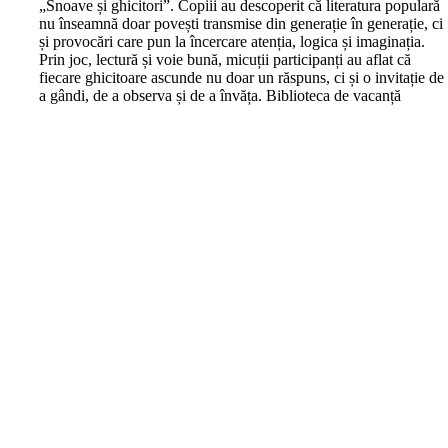
„Snoave și ghicitori”. Copiii au descoperit că literatura populară
nu înseamnă doar povești transmise din generație în generație, ci
și provocări care pun la încercare atenția, logica și imaginația.
Prin joc, lectură și voie bună, micuții participanți au aflat că
fiecare ghicitoare ascunde nu doar un răspuns, ci și o invitație de
a gândi, de a observa și de a învăța. Biblioteca de vacanță