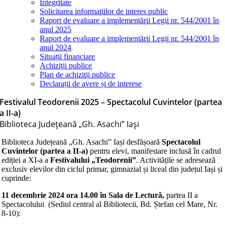
Integritate
Solicitarea informaţiilor de interes public
Raport de evaluare a implementării Legii nr. 544/2001 în
anul 2025
Raport de evaluare a implementării Legii nr. 544/2001 în
anul 2024
Situații financiare
Achiziții publice
Plan de achiziţii publice
Declarații de avere și de interese
Festivalul Teodorenii 2025 – Spectacolul Cuvintelor (partea
a II-a)
Biblioteca Judeţeană „Gh. Asachi” Iaşi
Biblioteca Județeană „Gh. Asachi” Iași desfășoară
Spectacolul
Cuvintelor (partea a II-a)
pentru elevi, manifestare inclusă în cadrul
ediției a XI-a a
Festivalului „Teodorenii”
. Activitățile se adresează
exclusiv elevilor din ciclul primar, gimnazial și liceal din județul Iași și
cuprinde:
11 decembrie 2024 ora
14.00
în Sala de Lectură,
partea II a
Spectacolului
(Sediul central al Bibliotecii, Bd. Ștefan cel Mare, Nr.
8-10):