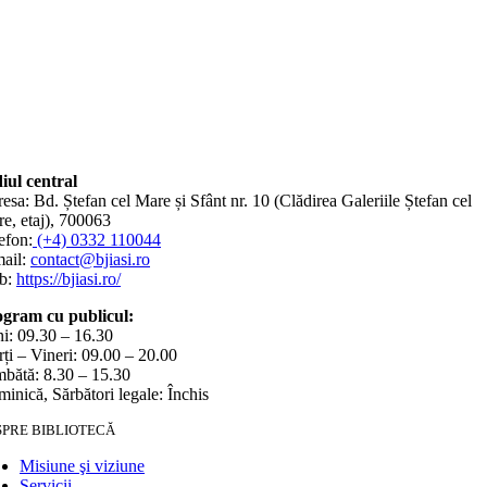
iul central
esa: Bd. Ștefan cel Mare și Sfânt nr. 10 (Clădirea Galeriile Ștefan cel
e, etaj), 700063
efon:
(+4) 0332 110044
ail:
contact@bjiasi.ro
b:
https://bjiasi.ro/
gram cu publicul:
i: 09.30 – 16.30
ți – Vineri: 09.00 – 20.00
bătă: 8.30 – 15.30
inică, Sărbători legale: Închis
SPRE BIBLIOTECĂ
Misiune şi viziune
Servicii