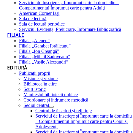
Serviciul de Inscriere şi Împrumut carte la domiciliu –
Compartimentul Împrumut carte pentru Adulţi
American Corner Iaşi
Sala de lectură
Sala de lectură periodice
Serviciul Evidenţă, Prelucrare, Informare Bibliografică
FILIALE
Filiala „Ateneu”
Filiala „Garabet Ibrăileanu”
Filiala „Ion Creangă”
Filiala „Mihail Sadoveanu”
Filiala „Vasile Alecsandri”
EDITURĂ
Publicații proprii
Misiune şi viziune
Biblioteca în cifre
Scurt istoric
Manifestul bibliotecii publice
Coordonare și îndrumare metodică
Sediul central
Centrul de înscrieri și referințe
Serviciul de Inscriere şi Împrumut carte la domiciliu
– Compartimentul Împrumut carte pentru Copii şi
Adolescenţi
Serviciul de Inscriere şi Împrumut carte la domiciliu