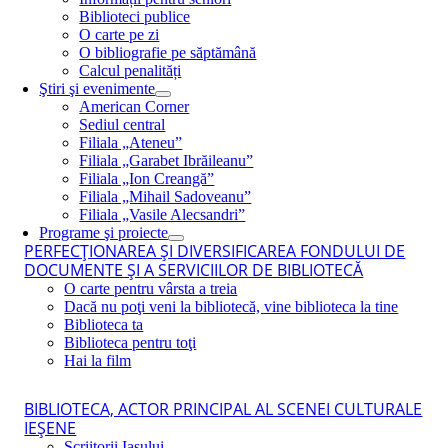
Biblioteci publice
O carte pe zi
O bibliografie pe săptămână
Calcul penalități
Ştiri şi evenimente
American Corner
Sediul central
Filiala „Ateneu”
Filiala „Garabet Ibrăileanu”
Filiala „Ion Creangă”
Filiala „Mihail Sadoveanu”
Filiala „Vasile Alecsandri”
Programe şi proiecte
PERFECŢIONAREA ŞI DIVERSIFICAREA FONDULUI DE
DOCUMENTE ŞI A SERVICIILOR DE BIBLIOTECĂ
O carte pentru vârsta a treia
Dacă nu poţi veni la bibliotecă, vine biblioteca la tine
Biblioteca ta
Biblioteca pentru toţi
Hai la film
BIBLIOTECA, ACTOR PRINCIPAL AL SCENEI CULTURALE
IEŞENE
Scriitorii Iaşului