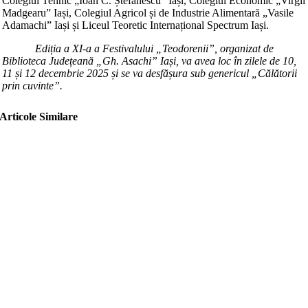
Colegiul Tehnic „Ioan C. Ștefănescu” Iași, Colegiul Economic „Virgil
Madgearu” Iași, Colegiul Agricol și de Industrie Alimentară „Vasile
Adamachi” Iași și Liceul Teoretic Internațional Spectrum Iași.
Ediția a
XI-a
a Festivalului „Teodorenii”, organizat de
Biblioteca Județeană „Gh. Asachi” Iași, va avea loc în zilele de 10,
11 și 12 decembrie
2025
și se va desfășura sub genericul „
Călătorii
prin cuvinte
”.
Articole Similare