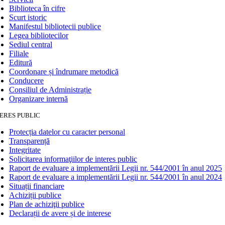
Biblioteca în cifre
Scurt istoric
Manifestul bibliotecii publice
Legea bibliotecilor
Sediul central
Filiale
Editură
Coordonare și îndrumare metodică
Conducere
Consiliul de Administrație
Organizare internă
ERES PUBLIC
Protecția datelor cu caracter personal
Transparență
Integritate
Solicitarea informaţiilor de interes public
Raport de evaluare a implementării Legii nr. 544/2001 în anul 2025
Raport de evaluare a implementării Legii nr. 544/2001 în anul 2024
Situații financiare
Achiziții publice
Plan de achiziţii publice
Declarații de avere și de interese