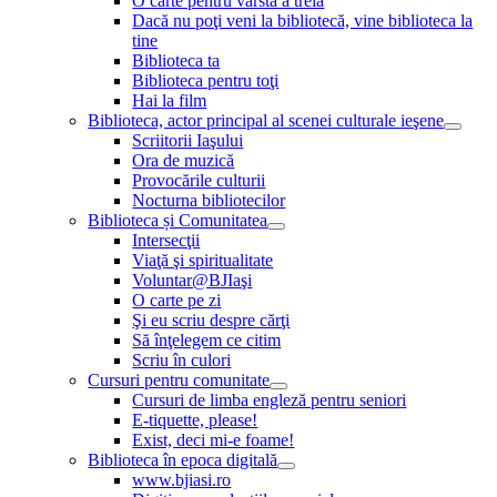
O carte pentru vârsta a treia
Dacă nu poţi veni la bibliotecă, vine biblioteca la
tine
Biblioteca ta
Biblioteca pentru toţi
Hai la film
Biblioteca, actor principal al scenei culturale ieşene
Scriitorii Iaşului
Ora de muzică
Provocările culturii
Nocturna bibliotecilor
Biblioteca și Comunitatea
Intersecţii
Viaţă şi spiritualitate
Voluntar@BJIaşi
O carte pe zi
Şi eu scriu despre cărţi
Să înţelegem ce citim
Scriu în culori
Cursuri pentru comunitate
Cursuri de limba engleză pentru seniori
E-tiquette, please!
Exist, deci mi-e foame!
Biblioteca în epoca digitală
www.bjiasi.ro