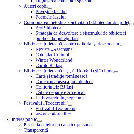
Digitizarea colecţiilor speciale
Autori copiii
Poveştile Iaşului
Poemele Iaşului
Coordonarea metodică a activităţii bibliotecilor din judeţ
ProBiblioteca
Strategia de dezvoltare a sistemului de biblioteci
publice din judeţul Iaşi
Biblioteca judeţeană, centru editorial şi de cercetare
Revista „Asachiana”
Calendar Cultural
Winter Wonderland
Cărţile BJ Iaşi
Biblioteca judeţeană Iaşi, în România şi în lume
Carte şi tradiţie românească
Carte românească pretutindeni
Conferințele BJ Iași
Cât de departe e America?
La Izvoarele Înţelepciunii
Festivalul „Teodorenii“
Festivalul Teodorenii
www.teodorenii.ro
Interes public
Protecția datelor cu caracter personal
Transparență