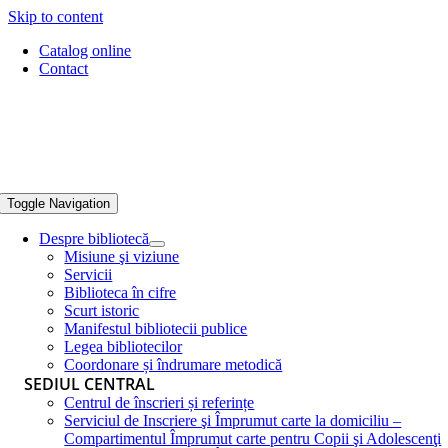
Skip to content
Catalog online
Contact
Toggle Navigation
Despre bibliotecă
Misiune şi viziune
Servicii
Biblioteca în cifre
Scurt istoric
Manifestul bibliotecii publice
Legea bibliotecilor
Coordonare și îndrumare metodică
SEDIUL CENTRAL
Centrul de înscrieri și referințe
Serviciul de Inscriere şi Împrumut carte la domiciliu –
Compartimentul Împrumut carte pentru Copii şi Adolescenţi