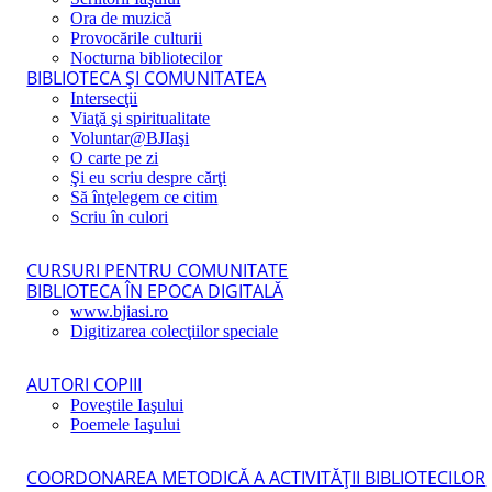
Ora de muzică
Provocările culturii
Nocturna bibliotecilor
BIBLIOTECA ŞI COMUNITATEA
Intersecţii
Viaţă şi spiritualitate
Voluntar@BJIaşi
O carte pe zi
Şi eu scriu despre cărţi
Să înţelegem ce citim
Scriu în culori
CURSURI PENTRU COMUNITATE
BIBLIOTECA ÎN EPOCA DIGITALĂ
www.bjiasi.ro
Digitizarea colecţiilor speciale
AUTORI COPIII
Poveştile Iaşului
Poemele Iaşului
COORDONAREA METODICĂ A ACTIVITĂŢII BIBLIOTECILOR