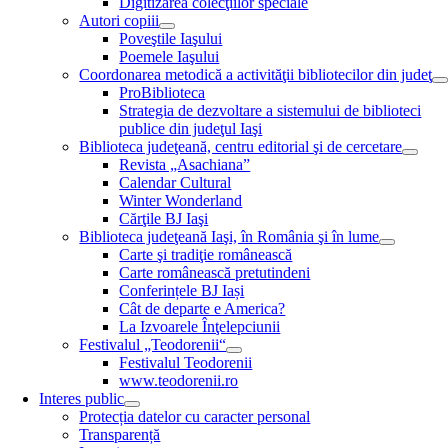
Digitizarea colecţiilor speciale
Autori copiii
Poveştile Iaşului
Poemele Iaşului
Coordonarea metodică a activităţii bibliotecilor din judeţ
ProBiblioteca
Strategia de dezvoltare a sistemului de biblioteci
publice din judeţul Iaşi
Biblioteca judeţeană, centru editorial şi de cercetare
Revista „Asachiana”
Calendar Cultural
Winter Wonderland
Cărţile BJ Iaşi
Biblioteca judeţeană Iaşi, în România şi în lume
Carte şi tradiţie românească
Carte românească pretutindeni
Conferințele BJ Iași
Cât de departe e America?
La Izvoarele Înţelepciunii
Festivalul „Teodorenii“
Festivalul Teodorenii
www.teodorenii.ro
Interes public
Protecția datelor cu caracter personal
Transparență