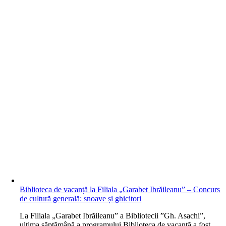
Biblioteca de vacanță la Filiala „Garabet Ibrăileanu” – Concurs
de cultură generală: snoave și ghicitori
L
a Filiala „Garabet Ibrăileanu” a Bibliotecii ”Gh. Asachi”,
ultima săptămână a programului Biblioteca de vacanță a fost