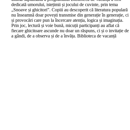
dedicată umorului, istețimii și jocului de cuvinte, prin tema
„Snoave și ghicitori”. Copiii au descoperit că literatura populară
nu înseamnă doar povești transmise din generație în generație, ci
și provocări care pun la încercare atenția, logica și imaginația.
Prin joc, lectură și voie bună, micuții participanți au aflat că
fiecare ghicitoare ascunde nu doar un răspuns, ci și o invitație de
a gândi, de a observa și de a învăța. Biblioteca de vacanță