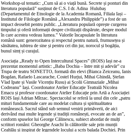
Workshop-ul tematic: „Cum să ai o viață bună. Secrete și ponturi din
literatura populară” susținut de C.S. I dr. Adina Hulubaș
(Departamentul de Etnologie de la Academia Romană, Filiala Iași –
Institutul de Filologie Romănă „Alexandru Philippide”) a fost de un
impact deosebit pentru public. „Literatura populară oprește curgerea
timpului și oferă informații despre civilizații dispărute, despre modul
în care acestea vedeau lumea.” Valorile încapsulate în literatura
română sunt: generozitatea și respectul pentru natură, frumusețea și
sănătatea, iubirea de sine și pentru cei din jur, norocul și bogăția,
bunul simț și curajul.
Asociația „Ready to Open Intercultural Spaces” (ROIS) Iași ne-a
prezentat momentul artistic: „Baba Dochia – între mit și adevăr” cu
Trupa de teatru SONETTO, formată din elevi (Bianca Zeiceanu, Ianis
Bogdan, Rafaelo Lascarache, Costel Hurjui, Mihai Ghindă, Ștefan
Vlad Ipate și Vasile Vicențiu Rusu) ai Școlii Gimnaziale „Mihai
Codreanu” Iași. Coordonator Atelier Educație Teatrală Nicolea
Emacu și profesor coordonator Atelier Educație prin Artă a Asociației
ROIS Iași Adrian Mîrzac. Spectacolul se referă la unul din cele „patru
mituri fundamentale care au modelat cultura și spiritualitatea
românească. Sacrul stând sub semnul venirii primăverii, de aici
derivând mai multe legende și tradiții românești, evocate an de an”,
conform spuselor lui George Călinescu, subiect abordat de mulți
scriitori români: Gheorghe Asachi în călătoriile sale prin munții
Ceahlău și inspirat de legendele locului a scris balada Dochiei. Prin