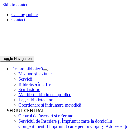
Skip to content
Catalog online
Contact
Toggle Navigation
Despre bibliotecă
Misiune şi viziune
Servicii
Biblioteca în cifre
Scurt istoric
Manifestul bibliotecii publice
Legea bibliotecilor
Coordonare și îndrumare metodică
SEDIUL CENTRAL
Centrul de înscrieri și referințe
Serviciul de Inscriere şi Împrumut carte la domiciliu –
Compartimentul Împrumut carte pentru Copii şi Adolescenţi