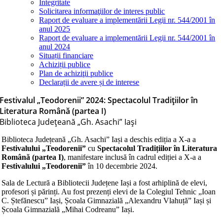
Integritate
Solicitarea informaţiilor de interes public
Raport de evaluare a implementării Legii nr. 544/2001 în
anul 2025
Raport de evaluare a implementării Legii nr. 544/2001 în
anul 2024
Situații financiare
Achiziții publice
Plan de achiziţii publice
Declarații de avere și de interese
Festivalul „Teodorenii” 2024: Spectacolul Tradițiilor în
Literatura Română (partea I)
Biblioteca Judeţeană „Gh. Asachi” Iaşi
Biblioteca Județeană „Gh. Asachi” Iași a deschis ediția a X-a a
Festivalului „Teodorenii”
cu
Spectacolul Tradițiilor în Literatura
Română (partea I)
, manifestare inclusă în cadrul ediției a X-a a
Festivalului „Teodorenii”
în 10 decembrie 2024.
Sala de Lectură a Bibliotecii Județene Iași a fost arhiplină de elevi,
profesori și părinți. Au fost prezenți elevi de la Colegiul Tehnic „Ioan
C. Ștefănescu” Iași, Școala Gimnazială „Alexandru Vlahuță” Iași și
Școala Gimnazială „Mihai Codreanu” Iași.