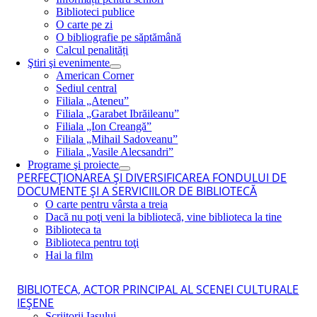
Biblioteci publice
O carte pe zi
O bibliografie pe săptămână
Calcul penalități
Ştiri şi evenimente
American Corner
Sediul central
Filiala „Ateneu”
Filiala „Garabet Ibrăileanu”
Filiala „Ion Creangă”
Filiala „Mihail Sadoveanu”
Filiala „Vasile Alecsandri”
Programe şi proiecte
PERFECŢIONAREA ŞI DIVERSIFICAREA FONDULUI DE
DOCUMENTE ŞI A SERVICIILOR DE BIBLIOTECĂ
O carte pentru vârsta a treia
Dacă nu poţi veni la bibliotecă, vine biblioteca la tine
Biblioteca ta
Biblioteca pentru toţi
Hai la film
BIBLIOTECA, ACTOR PRINCIPAL AL SCENEI CULTURALE
IEŞENE
Scriitorii Iaşului