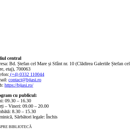
iul central
esa: Bd. Ștefan cel Mare și Sfânt nr. 10 (Clădirea Galeriile Ștefan cel
e, etaj), 700063
efon:
(+4) 0332 110044
ail:
contact@bjiasi.ro
b:
https://bjiasi.ro/
gram cu publicul:
i: 09.30 – 16.30
ți – Vineri: 09.00 – 20.00
bătă: 8.30 – 15.30
inică, Sărbători legale: Închis
SPRE BIBLIOTECĂ