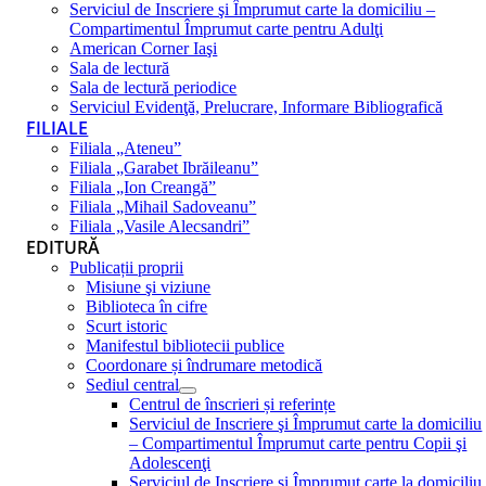
Serviciul de Inscriere şi Împrumut carte la domiciliu –
Compartimentul Împrumut carte pentru Adulţi
American Corner Iaşi
Sala de lectură
Sala de lectură periodice
Serviciul Evidenţă, Prelucrare, Informare Bibliografică
FILIALE
Filiala „Ateneu”
Filiala „Garabet Ibrăileanu”
Filiala „Ion Creangă”
Filiala „Mihail Sadoveanu”
Filiala „Vasile Alecsandri”
EDITURĂ
Publicații proprii
Misiune şi viziune
Biblioteca în cifre
Scurt istoric
Manifestul bibliotecii publice
Coordonare și îndrumare metodică
Sediul central
Centrul de înscrieri și referințe
Serviciul de Inscriere şi Împrumut carte la domiciliu
– Compartimentul Împrumut carte pentru Copii şi
Adolescenţi
Serviciul de Inscriere şi Împrumut carte la domiciliu