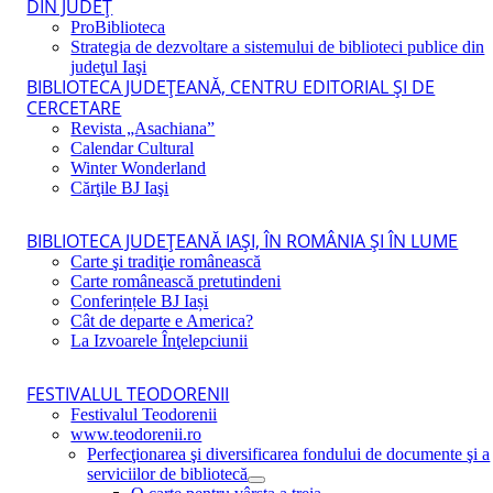
DIN JUDEŢ
ProBiblioteca
Strategia de dezvoltare a sistemului de biblioteci publice din
judeţul Iaşi
BIBLIOTECA JUDEŢEANĂ, CENTRU EDITORIAL ŞI DE
CERCETARE
Revista „Asachiana”
Calendar Cultural
Winter Wonderland
Cărţile BJ Iaşi
BIBLIOTECA JUDEŢEANĂ IAŞI, ÎN ROMÂNIA ŞI ÎN LUME
Carte şi tradiţie românească
Carte românească pretutindeni
Conferințele BJ Iași
Cât de departe e America?
La Izvoarele Înţelepciunii
FESTIVALUL TEODORENII
Festivalul Teodorenii
www.teodorenii.ro
Perfecţionarea şi diversificarea fondului de documente şi a
serviciilor de bibliotecă