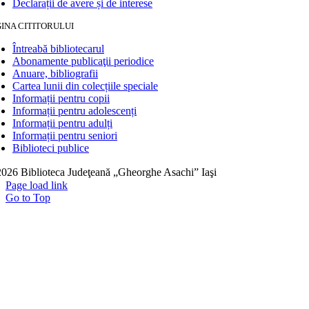
Declarații de avere și de interese
INA CITITORULUI
Întreabă bibliotecarul
Abonamente publicaţii periodice
Anuare, bibliografii
Cartea lunii din colecțiile speciale
Informații pentru copii
Informații pentru adolescenți
Informații pentru adulți
Informații pentru seniori
Biblioteci publice
026 Biblioteca Judeţeană „Gheorghe Asachi” Iaşi
Page load link
Go to Top