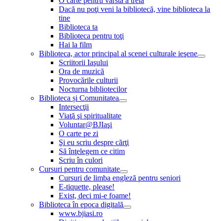
O carte pentru vârsta a treia
Dacă nu poţi veni la bibliotecă, vine biblioteca la
tine
Biblioteca ta
Biblioteca pentru toţi
Hai la film
Biblioteca, actor principal al scenei culturale ieşene
Scriitorii Iaşului
Ora de muzică
Provocările culturii
Nocturna bibliotecilor
Biblioteca și Comunitatea
Intersecţii
Viaţă şi spiritualitate
Voluntar@BJIaşi
O carte pe zi
Şi eu scriu despre cărţi
Să înţelegem ce citim
Scriu în culori
Cursuri pentru comunitate
Cursuri de limba engleză pentru seniori
E-tiquette, please!
Exist, deci mi-e foame!
Biblioteca în epoca digitală
www.bjiasi.ro