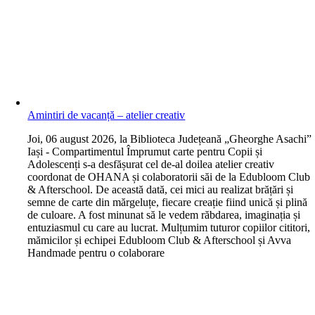
Amintiri de vacanță – atelier creativ
J
oi, 06 august 2026, la Biblioteca Județeană „Gheorghe Asachi”
Iași - Compartimentul Împrumut carte pentru Copii și
Adolescenți s-a desfășurat cel de-al doilea atelier creativ
coordonat de OHANA și colaboratorii săi de la Edubloom Club
& Afterschool. De această dată, cei mici au realizat brățări și
semne de carte din mărgeluțe, fiecare creație fiind unică și plină
de culoare. A fost minunat să le vedem răbdarea, imaginația și
entuziasmul cu care au lucrat. Mulțumim tuturor copiilor cititori,
mămicilor și echipei Edubloom Club & Afterschool și Avva
Handmade pentru o colaborare