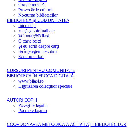
Ora de muzică
Provocările culturii
Nocturna bibliotecilor
BIBLIOTECA ŞI COMUNITATEA
Intersecţii
Viaţă şi spiritualitate
Voluntar@BJIaşi
O carte pe zi
Şi eu scriu despre cărţi
Să înţelegem ce citim
Scriu în culori
CURSURI PENTRU COMUNITATE
BIBLIOTECA ÎN EPOCA DIGITALĂ
www.bjiasi.ro
Digitizarea colecţiilor speciale
AUTORI COPIII
Poveştile Iaşului
Poemele Iaşului
COORDONAREA METODICĂ A ACTIVITĂŢII BIBLIOTECILOR