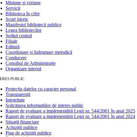
Misiune şi viziune
Servicii
Biblioteca în cifre
Scurt istoric
Manifestul bibliotecii publice
Legea bibliotecilor
Sediul central
Filiale
Editură
Coordonare și îndrumare metodică
Conducere
Consiliul de Administrație
Organizare internă
ERES PUBLIC
Protecția datelor cu caracter personal
Transparență
Integritate
Solicitarea informaţiilor de interes public
Raport de evaluare a implementării Legii nr. 544/2001 în anul 2025
Raport de evaluare a implementării Legii nr. 544/2001 în anul 2024
Situații financiare
Achiziții publice
Plan de achiziţii publice