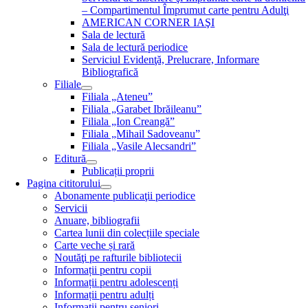
– Compartimentul Împrumut carte pentru Adulţi
AMERICAN CORNER IAŞI
Sala de lectură
Sala de lectură periodice
Serviciul Evidenţă, Prelucrare, Informare
Bibliografică
Filiale
Filiala „Ateneu”
Filiala „Garabet Ibrăileanu”
Filiala „Ion Creangă”
Filiala „Mihail Sadoveanu”
Filiala „Vasile Alecsandri”
Editură
Publicații proprii
Pagina cititorului
Abonamente publicaţii periodice
Servicii
Anuare, bibliografii
Cartea lunii din colecțiile speciale
Carte veche și rară
Noutăţi pe rafturile bibliotecii
Informații pentru copii
Informații pentru adolescenți
Informații pentru adulți
Informații pentru seniori