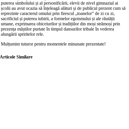
puterea simbolului și al personificării, elevii de nivel gimnazial ai
școlii au avut ocazia să înțeleagă alături și de publicul prezent cum să
reprezinte caracterul omului prin firescul „toanelor” de zi cu zi,
sacrificiul și puterea iubirii, a formelor egoismului și ale răutății
umane, exprimarea obiceiurilor și tradițiilor din moși strămoși prin
prezența măștilor purtate în timpul dansurilor tribale în vederea
alungării spriritelor rele.
Mulțumim tuturor pentru momentele minunate prezentate!
Articole Similare