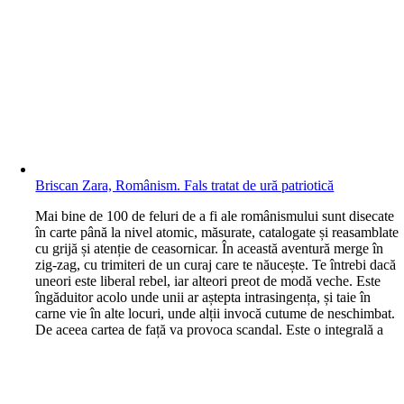
Briscan Zara, Românism. Fals tratat de ură patriotică
M
ai bine de 100 de feluri de a fi ale românismului sunt disecate
în carte până la nivel atomic, măsurate, catalogate și reasamblate
cu grijă și atenție de ceasornicar. În această aventură merge în
zig-zag, cu trimiteri de un curaj care te năucește. Te întrebi dacă
uneori este liberal rebel, iar alteori preot de modă veche. Este
îngăduitor acolo unde unii ar aștepta intrasingența, și taie în
carne vie în alte locuri, unde alții invocă cutume de neschimbat.
De aceea cartea de față va provoca scandal. Este o integrală a