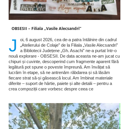
OBSESII – Filiala „Vasile Alecsandri”
J
oi, 6 august 2026, cea de-a patra întâlnire din cadrul
„Atelierului de Colaje” de la Filiala „Vasile Alecsandri”
a Bibliotecii Județene „Gh. Asachi” ne-a purtat într-o
nouă explorare - OBSESII. De data aceasta ne-am jucat cu
chipuri și cuvinte, descoperind cum fragmente aparent fără
legătură pot spune o poveste împreună. Am învățat să
lucrăm în etape, să ne antrenăm răbdarea și să lăsăm
fiecare strat să-și găsească locul. Am îmbinat materiale
diferite – suport de hârtie, paiete și alte detalii – pentru a
crea compoziții care vorbesc despre ceea ce