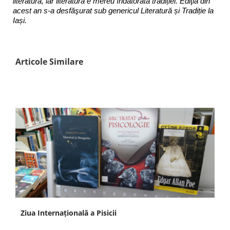
literatură, iar literatura e mereu îndatorată tradiției. Ediţia din
acest an s-a desfăşurat sub genericul Literatură și Tradiție la
Iași.
Articole Similare
Ziua Internațională a Pisicii