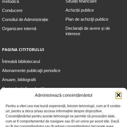
Situații financiare
metodică
Achiziții publice
Conducere
Plan de achiziţii publice
Consiliul de Administrație
Declarații de avere și de
Organizare internă
interese
PAGINA CITITORULUI
Întreabă bibliotecarul
Abonamente publicaţii periodice
Anuare, bibliografii
Cartea lunii din colecțiile
speciale
Administrează consimțământul
Informații pentru copii
Pentru a oferi cea mai bună experiență, folosim tehnologii, cum ar fi cookie-
uri, pentru a stoca și/sau accesa informațiile despre dispozitive.
Informații pentru adolescenți
Consimțământul pentru aceste tehnologii ne permite să procesăm date,
Informații pentru adulți
cum ar fi comportamentul de navigare sau ID-uri unice pe acest site. Dacă
nu îți dai consimțământul sau îți retragi consimțământul dat poate avea