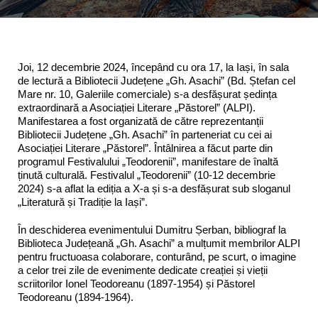
Joi, 12 decembrie 2024, începând cu ora 17, la Iași, în sala
de lectură a Bibliotecii Județene „Gh. Asachi” (Bd. Ștefan cel
Mare nr. 10, Galeriile comerciale) s-a desfășurat ședința
extraordinară a Asociației Literare „Păstorel” (ALPI).
Manifestarea a fost organizată de către reprezentanții
Bibliotecii Județene „Gh. Asachi” în parteneriat cu cei ai
Asociației Literare „Păstorel”. Întâlnirea a făcut parte din
programul Festivalului „Teodorenii”, manifestare de înaltă
ținută culturală. Festivalul „Teodorenii” (10-12 decembrie
2024) s-a aflat la ediția a X-a și s-a desfășurat sub sloganul
„Literatură și Tradiție la Iași”.
În deschiderea evenimentului Dumitru Șerban, bibliograf la
Biblioteca Județeană „Gh. Asachi” a mulțumit membrilor ALPI
pentru fructuoasa colaborare, conturând, pe scurt, o imagine
a celor trei zile de evenimente dedicate creației și vieții
scriitorilor Ionel Teodoreanu (1897-1954) și Păstorel
Teodoreanu (1894-1964).