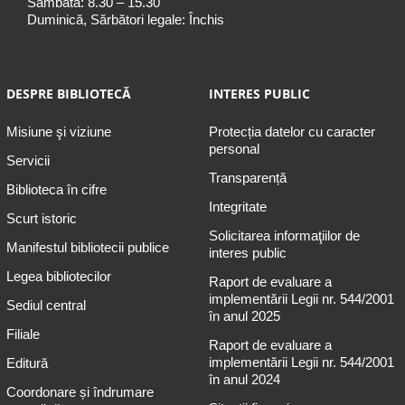
Sâmbătă: 8.30 – 15.30
Duminică, Sărbători legale: Închis
DESPRE BIBLIOTECĂ
INTERES PUBLIC
Misiune şi viziune
Protecția datelor cu caracter
personal
Servicii
Transparență
Biblioteca în cifre
Integritate
Scurt istoric
Solicitarea informaţiilor de
Manifestul bibliotecii publice
interes public
Legea bibliotecilor
Raport de evaluare a
implementării Legii nr. 544/2001
Sediul central
în anul 2025
Filiale
Raport de evaluare a
implementării Legii nr. 544/2001
Editură
în anul 2024
Coordonare și îndrumare