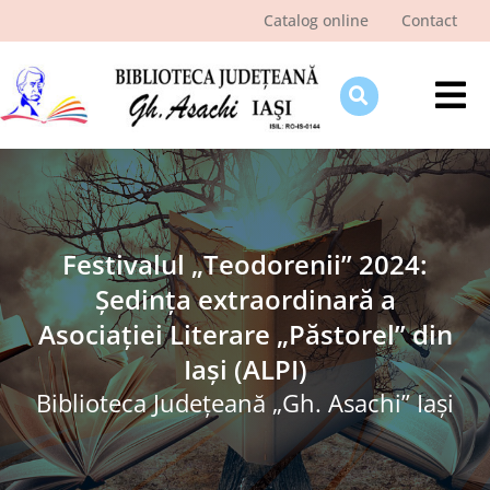
Skip
Catalog online
Contact
to
content
Tog
Nav
Despre bibliotecă
Pagina cititorului
Ştiri şi evenimente
Festivalul „Teodorenii” 2024:
Ședința extraordinară a
Programe şi proiecte
Asociației Literare „Păstorel” din
Interes public
Iași (ALPI)
Biblioteca Judeţeană „Gh. Asachi” Iaşi