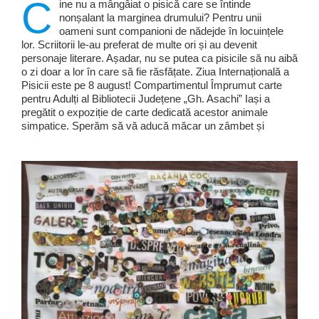
C
ine nu a mângâiat o pisică care se întinde
nonșalant la marginea drumului? Pentru unii
oameni sunt companioni de nădejde în locuințele
lor. Scriitorii le-au preferat de multe ori și au devenit
personaje literare. Așadar, nu se putea ca pisicile să nu aibă
o zi doar a lor în care să fie răsfățate. Ziua Internațională a
Pisicii este pe 8 august! Compartimentul Împrumut carte
pentru Adulți al Bibliotecii Județene „Gh. Asachi” Iași a
pregătit o expoziție de carte dedicată acestor animale
simpatice. Sperăm să vă aducă măcar un zâmbet și