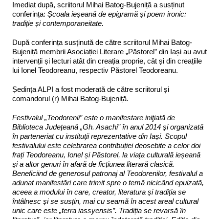
Imediat după, scriitorul Mihai Batog-Bujeniță a susținut
conferința:
Școala ieșeană de epigramă și poem ironic:
tradiție și contemporaneitate.
După conferința susținută de către scriitorul Mihai Batog-
Bujeniță membrii Asociației Literare „Păstorel” din Iași au avut
intervenții și lecturi atât din creația proprie, cât și din creațiile
lui Ionel Teodoreanu, respectiv Păstorel Teodoreanu.
Ședința ALPI a fost moderată de către scriitorul și
comandorul (r) Mihai Batog-Bujeniță.
Festivalul „Teodorenii” este o manifestare iniţiată de
Biblioteca Judeţeană „Gh. Asachi” în anul 2014 şi organizată
în parteneriat cu instituţii reprezentative din Iași. Scopul
festivalului este celebrarea contribuției deosebite a celor doi
frați Teodoreanu, Ionel și Păstorel, la viața culturală ieșeană
şi a altor genuri în afară de ficţiunea literară clasică.
Beneficiind de generosul patronaj al Teodorenilor, festivalul a
adunat manifestări care trimit spre o temă nicicând epuizată,
aceea a modului în care, creator, literatura și tradiția se
întâlnesc și se susțin, mai cu seamă în acest areal cultural
unic care este „terra iassyensis”. Tradiția se revarsă în