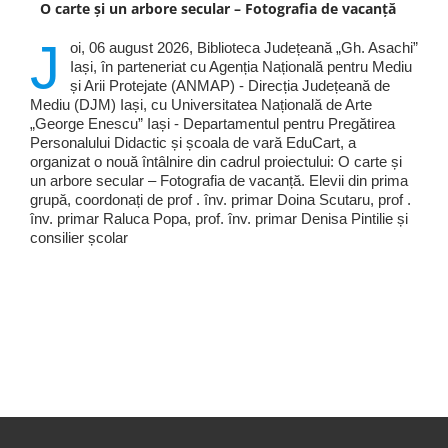
O carte și un arbore secular – Fotografia de vacanță
J
oi, 06 august 2026, Biblioteca Județeană „Gh. Asachi”
Iași, în parteneriat cu Agenția Națională pentru Mediu
și Arii Protejate (ANMAP) - Direcția Județeană de
Mediu (DJM) Iași, cu Universitatea Națională de Arte
„George Enescu” Iași - Departamentul pentru Pregătirea
Personalului Didactic și școala de vară EduCart, a
organizat o nouă întâlnire din cadrul proiectului: O carte și
un arbore secular – Fotografia de vacanță. Elevii din prima
grupă, coordonați de prof . înv. primar Doina Scutaru, prof .
înv. primar Raluca Popa, prof. înv. primar Denisa Pintilie și
consilier școlar