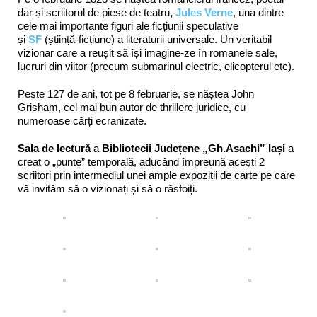
dar și scriitorul de piese de teatru
,
Jules Verne
, una dintre
cele mai importante figuri ale ficțiunii speculative
și
SF
(știință-ficțiune) a literaturii universale. Un veritabil
vizionar care a reușit să își imagine-ze în romanele sale,
lucruri din viitor (precum submarinul electric, elicopterul etc).
Peste 127 de ani, tot pe 8 februarie, se năștea John
Grisham, cel mai bun autor de thrillere juridice, cu
numeroase cărți ecranizate.
Sala de lectură
a
Bibliotecii Județene „Gh.Asachi” Iași
a
creat o „punte” temporală, aducând împreună acești 2
scriitori prin intermediul unei ample expoziții de carte pe care
vă invităm să o vizionați și să o răsfoiți.