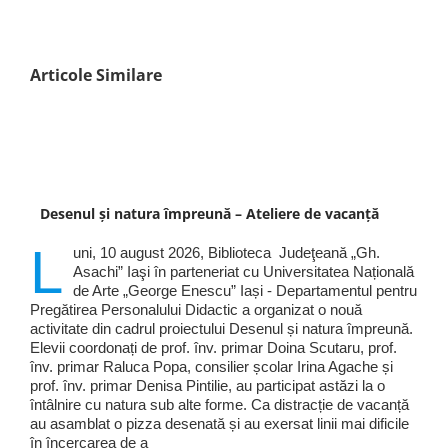
Articole Similare
Desenul și natura împreună – Ateliere de vacanță
L
uni, 10 august 2026, Biblioteca Judeţeană „Gh.
Asachi” Iaşi în parteneriat cu Universitatea Națională
de Arte „George Enescu” Iași - Departamentul pentru
Pregătirea Personalului Didactic a organizat o nouă
activitate din cadrul proiectului Desenul și natura împreună.
Elevii coordonați de prof. înv. primar Doina Scutaru, prof.
înv. primar Raluca Popa, consilier școlar Irina Agache și
prof. înv. primar Denisa Pintilie, au participat astăzi la o
întâlnire cu natura sub alte forme. Ca distracție de vacanță
au asamblat o pizza desenată și au exersat linii mai dificile
în încercarea de a