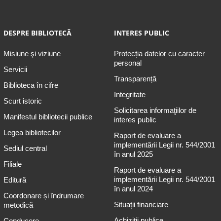
DESPRE BIBLIOTECĂ
INTERES PUBLIC
Misiune şi viziune
Protecția datelor cu caracter
personal
Servicii
Transparență
Biblioteca în cifre
Integritate
Scurt istoric
Solicitarea informaţiilor de
Manifestul bibliotecii publice
interes public
Legea bibliotecilor
Raport de evaluare a
implementării Legii nr. 544/2001
Sediul central
în anul 2025
Filiale
Raport de evaluare a
implementării Legii nr. 544/2001
Editură
în anul 2024
Coordonare și îndrumare
Situații financiare
metodică
Achiziții publice
Conducere