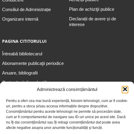
Plan de achiziţii publice
Consiliul de Administrație
Declarații de avere și de
Organizare internă
interese
PAGINA CITITORULUI
Întreabă bibliotecarul
Abonamente publicaţii periodice
Anuare, bibliografii
Cartea lunii din colecțiile
speciale
Administrează consimțământul
Informații pentru copii
Pentru a oferi cea mai bună experiență, folosim tehnologii, cum ar fi cookie-
uri, pentru a stoca și/sau accesa informațiile despre dispozitive.
Informații pentru adolescenți
Consimțământul pentru aceste tehnologii ne permite să procesăm date,
Informații pentru adulți
cum ar fi comportamentul de navigare sau ID-uri unice pe acest site. Dacă
nu îți dai consimțământul sau îți retragi consimțământul dat poate avea
Informații pentru seniori
afecte negative asupra unor anumite funcționalități și funcții.