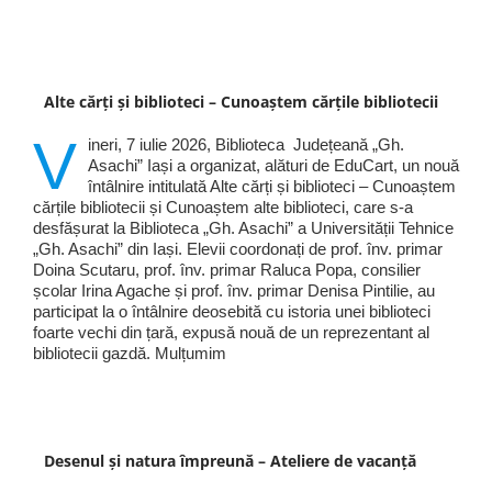
Alte cărți și biblioteci – Cunoaștem cărțile bibliotecii
V
ineri, 7 iulie 2026, Biblioteca Județeană „Gh.
Asachi” Iași a organizat, alături de EduCart, un nouă
întâlnire intitulată Alte cărți și biblioteci – Cunoaștem
cărțile bibliotecii și Cunoaștem alte biblioteci, care s-a
desfășurat la Biblioteca „Gh. Asachi” a Universității Tehnice
„Gh. Asachi” din Iași. Elevii coordonați de prof. înv. primar
Doina Scutaru, prof. înv. primar Raluca Popa, consilier
școlar Irina Agache și prof. înv. primar Denisa Pintilie, au
participat la o întâlnire deosebită cu istoria unei biblioteci
foarte vechi din țară, expusă nouă de un reprezentant al
bibliotecii gazdă. Mulțumim
Desenul și natura împreună – Ateliere de vacanță