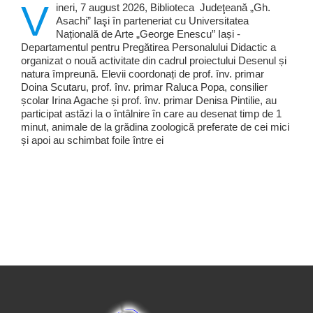
V
ineri, 7 august 2026, Biblioteca Judeţeană „Gh.
Asachi” Iaşi în parteneriat cu Universitatea
Națională de Arte „George Enescu” Iași -
Departamentul pentru Pregătirea Personalului Didactic a
organizat o nouă activitate din cadrul proiectului Desenul și
natura împreună. Elevii coordonați de prof. înv. primar
Doina Scutaru, prof. înv. primar Raluca Popa, consilier
școlar Irina Agache și prof. înv. primar Denisa Pintilie, au
participat astăzi la o întâlnire în care au desenat timp de 1
minut, animale de la grădina zoologică preferate de cei mici
și apoi au schimbat foile între ei