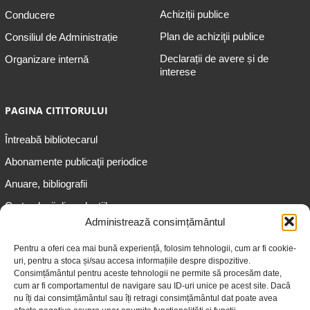
Achiziții publice
Conducere
Plan de achiziţii publice
Consiliul de Administrație
Declarații de avere și de
Organizare internă
interese
PAGINA CITITORULUI
Întreabă bibliotecarul
Abonamente publicaţii periodice
Anuare, bibliografii
Cartea lunii din colecțiile
speciale
Administrează consimțământul
Informații pentru copii
Pentru a oferi cea mai bună experiență, folosim tehnologii, cum ar fi cookie-
uri, pentru a stoca și/sau accesa informațiile despre dispozitive.
Informații pentru adolescenți
Consimțământul pentru aceste tehnologii ne permite să procesăm date,
Informații pentru adulți
cum ar fi comportamentul de navigare sau ID-uri unice pe acest site. Dacă
nu îți dai consimțământul sau îți retragi consimțământul dat poate avea
Informații pentru seniori