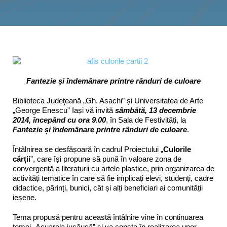
Interes public
Fantezie și îndemânare printre rânduri de culoare
Biblioteca Judeţeană „Gh. Asachi” și Universitatea de Arte
„George Enescu” Iași vă invită
sâmbătă, 13 decembrie
2014, începând cu ora 9.00
, în Sala de Festivități, la
Fantezie și îndemânare printre rânduri de culoare
.
Întâlnirea se desfășoară în cadrul Proiectului „
Culorile
cărții
”, care își propune să pună în valoare zona de
convergență a literaturii cu artele plastice, prin organizarea de
activități tematice în care să fie implicați elevi, studenți, cadre
didactice, părinți, bunici, cât și alți beneficiari ai comunității
ieșene.
Tema propusă pentru această întâlnire vine în continuarea
temei „Acuarela jucăuşă” și va consta în realizarea unor