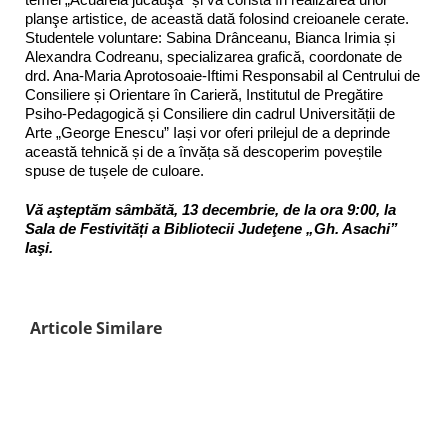
planşe artistice, de această dată folosind creioanele cerate.
Studentele voluntare: Sabina Drânceanu, Bianca Irimia și
Alexandra Codreanu, specializarea grafică, coordonate de
drd. Ana-Maria Aprotosoaie-Iftimi Responsabil al Centrului de
Consiliere și Orientare în Carieră, Institutul de Pregătire
Psiho-Pedagogică și Consiliere din cadrul Universității de
Arte „George Enescu” Iași vor oferi prilejul de a deprinde
această tehnică și de a învăța să descoperim poveștile
spuse de tușele de culoare.
Vă aşteptăm sâmbătă, 13 decembrie, de la ora 9:00, la
Sala de Festivități a Bibliotecii Judeţene „Gh. Asachi”
Iaşi.
Articole Similare