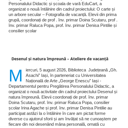
Personalului Didactic și școala de vară EduCart, a
organizat o nouă întâlnire din cadrul proiectului: O carte și
un arbore secular – Fotografia de vacanță. Elevii din prima
grupă, coordonați de prof . înv. primar Doina Scutaru, prof .
înv. primar Raluca Popa, prof. înv. primar Denisa Pintilie și
consilier școlar
Desenul și natura împreună – Ateliere de vacanță
M
iercuri, 5 august 2026, Biblioteca Județeană „Gh.
Asachi” Iași, în parteneriat cu Universitatea
Națională de Arte „George Enescu” Iași -
Departamentul pentru Pregătirea Personalului Didactic, a
organizat o nouă activitate din cadrul proiectului Desenul și
natura împreună. Elevii coordonați de prof. înv. primar
Doina Scutaru, prof. înv. primar Raluca Popa, consilier
școlar Irina Agache și prof. înv. primar Denisa Pintilie au
participat astăzi la o întâlnire în care am pictat forme
diverse cu ajutorul sforii și am învățat să ne cunoaștem pe
fiecare din noi desenând mâna personală, ornată cu