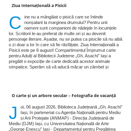
Ziua Internațională a Pisicii
C
ine nu a mângâiat o pisică care se întinde
nonșalant la marginea drumului? Pentru unii
oameni sunt companioni de nădejde în locuințele
lor. Scriitorii le-au preferat de multe ori și au devenit
personaje literare. Așadar, nu se putea ca pisicile să nu aibă
o zi doar a lor în care să fie răsfățate. Ziua Internațională a
Pisicii este pe 8 august! Compartimentul Împrumut carte
pentru Adulți al Bibliotecii Județene „Gh. Asachi” Iași a
pregătit o expoziție de carte dedicată acestor animale
simpatice. Sperăm să vă aducă măcar un zâmbet și
O carte și un arbore secular – Fotografia de vacanță
J
oi, 06 august 2026, Biblioteca Județeană „Gh. Asachi”
Iași, în parteneriat cu Agenția Națională pentru Mediu
și Arii Protejate (ANMAP) - Direcția Județeană de
Mediu (DJM) Iași, cu Universitatea Națională de Arte
„George Enescu” Iași - Departamentul pentru Pregătirea