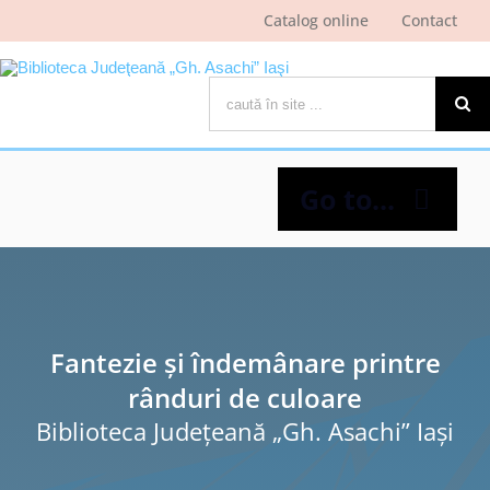
Skip
Catalog online
Contact
to
content
Cautare...
Go to...
Despre bibliotecă
Pagina cititorului
Fantezie și îndemânare printre
rânduri de culoare
Ştiri şi evenimente
Biblioteca Judeţeană „Gh. Asachi” Iaşi
Programe şi proiecte