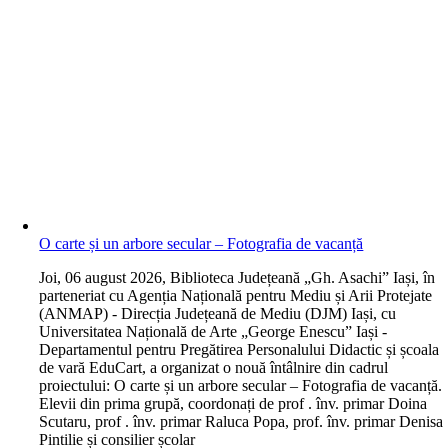
O carte și un arbore secular – Fotografia de vacanță
J
oi, 06 august 2026, Biblioteca Județeană „Gh. Asachi” Iași, în
parteneriat cu Agenția Națională pentru Mediu și Arii Protejate
(ANMAP) - Direcția Județeană de Mediu (DJM) Iași, cu
Universitatea Națională de Arte „George Enescu” Iași -
Departamentul pentru Pregătirea Personalului Didactic și școala
de vară EduCart, a organizat o nouă întâlnire din cadrul
proiectului: O carte și un arbore secular – Fotografia de vacanță.
Elevii din prima grupă, coordonați de prof . înv. primar Doina
Scutaru, prof . înv. primar Raluca Popa, prof. înv. primar Denisa
Pintilie și consilier școlar