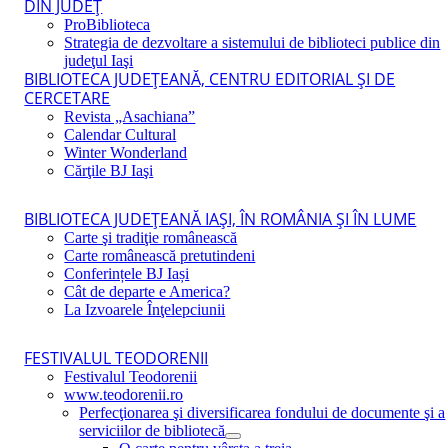
DIN JUDEŢ
ProBiblioteca
Strategia de dezvoltare a sistemului de biblioteci publice din
judeţul Iaşi
BIBLIOTECA JUDEŢEANĂ, CENTRU EDITORIAL ŞI DE
CERCETARE
Revista „Asachiana”
Calendar Cultural
Winter Wonderland
Cărţile BJ Iaşi
BIBLIOTECA JUDEŢEANĂ IAŞI, ÎN ROMÂNIA ŞI ÎN LUME
Carte şi tradiţie românească
Carte românească pretutindeni
Conferințele BJ Iași
Cât de departe e America?
La Izvoarele Înţelepciunii
FESTIVALUL TEODORENII
Festivalul Teodorenii
www.teodorenii.ro
Perfecţionarea şi diversificarea fondului de documente şi a
serviciilor de bibliotecă