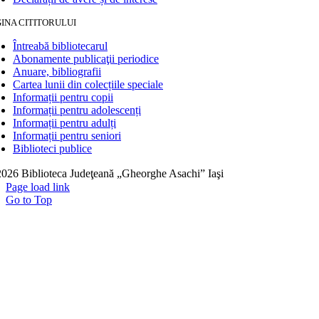
INA CITITORULUI
Întreabă bibliotecarul
Abonamente publicaţii periodice
Anuare, bibliografii
Cartea lunii din colecțiile speciale
Informații pentru copii
Informații pentru adolescenți
Informații pentru adulți
Informații pentru seniori
Biblioteci publice
026 Biblioteca Judeţeană „Gheorghe Asachi” Iaşi
Page load link
Go to Top