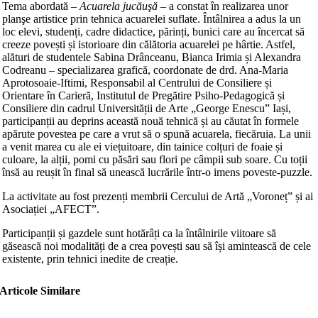
Tema abordată –
Acuarela jucăuşă
– a constat în realizarea unor
planşe artistice prin tehnica acuarelei suflate. Întâlnirea a adus la un
loc elevi, studenți, cadre didactice, părinți, bunici care au încercat să
creeze povești și istorioare din călătoria acuarelei pe hârtie. Astfel,
alături de studentele Sabina Drânceanu, Bianca Irimia și Alexandra
Codreanu – specializarea grafică, coordonate de drd. Ana-Maria
Aprotosoaie-Iftimi, Responsabil al Centrului de Consiliere și
Orientare în Carieră, Institutul de Pregătire Psiho-Pedagogică și
Consiliere din cadrul Universității de Arte „George Enescu” Iași,
participanții au deprins această nouă tehnică și au căutat în formele
apărute povestea pe care a vrut să o spună acuarela, fiecăruia. La unii
a venit marea cu ale ei viețuitoare, din tainice colțuri de foaie și
culoare, la alții, pomi cu păsări sau flori pe câmpii sub soare. Cu toții
însă au reușit în final să unească lucrările într-o imens poveste-puzzle.
La activitate au fost prezenți membrii Cercului de Artă „Voroneț” și ai
Asociației „AFECT”.
Participanții și gazdele sunt hotărâți ca la întâlnirile viitoare să
găsească noi modalități de a crea povești sau să își amintească de cele
existente, prin tehnici inedite de creație.
Articole Similare