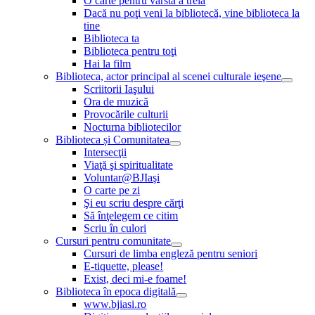
O carte pentru vârsta a treia
Dacă nu poţi veni la bibliotecă, vine biblioteca la
tine
Biblioteca ta
Biblioteca pentru toţi
Hai la film
Biblioteca, actor principal al scenei culturale ieşene
Scriitorii Iaşului
Ora de muzică
Provocările culturii
Nocturna bibliotecilor
Biblioteca și Comunitatea
Intersecţii
Viaţă şi spiritualitate
Voluntar@BJIaşi
O carte pe zi
Şi eu scriu despre cărţi
Să înţelegem ce citim
Scriu în culori
Cursuri pentru comunitate
Cursuri de limba engleză pentru seniori
E-tiquette, please!
Exist, deci mi-e foame!
Biblioteca în epoca digitală
www.bjiasi.ro