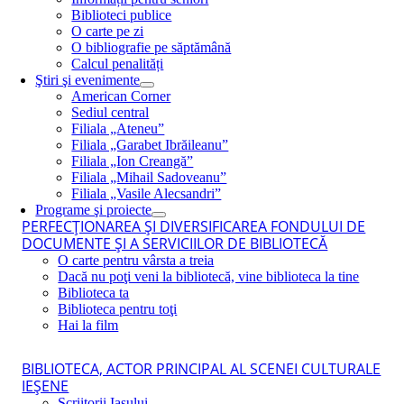
Biblioteci publice
O carte pe zi
O bibliografie pe săptămână
Calcul penalități
Ştiri şi evenimente
American Corner
Sediul central
Filiala „Ateneu”
Filiala „Garabet Ibrăileanu”
Filiala „Ion Creangă”
Filiala „Mihail Sadoveanu”
Filiala „Vasile Alecsandri”
Programe şi proiecte
PERFECŢIONAREA ŞI DIVERSIFICAREA FONDULUI DE
DOCUMENTE ŞI A SERVICIILOR DE BIBLIOTECĂ
O carte pentru vârsta a treia
Dacă nu poţi veni la bibliotecă, vine biblioteca la tine
Biblioteca ta
Biblioteca pentru toţi
Hai la film
BIBLIOTECA, ACTOR PRINCIPAL AL SCENEI CULTURALE
IEŞENE
Scriitorii Iaşului