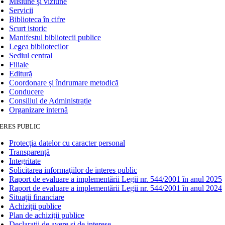
Misiune şi viziune
Servicii
Biblioteca în cifre
Scurt istoric
Manifestul bibliotecii publice
Legea bibliotecilor
Sediul central
Filiale
Editură
Coordonare și îndrumare metodică
Conducere
Consiliul de Administrație
Organizare internă
ERES PUBLIC
Protecția datelor cu caracter personal
Transparență
Integritate
Solicitarea informaţiilor de interes public
Raport de evaluare a implementării Legii nr. 544/2001 în anul 2025
Raport de evaluare a implementării Legii nr. 544/2001 în anul 2024
Situații financiare
Achiziții publice
Plan de achiziţii publice
Declarații de avere și de interese