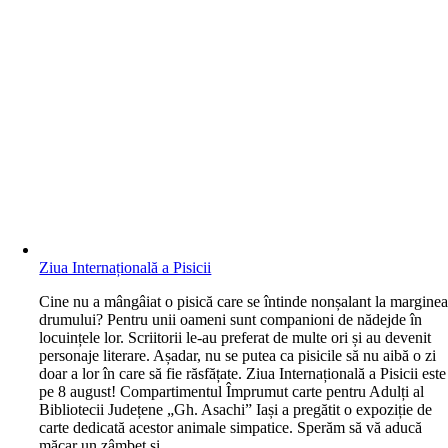
Ziua Internațională a Pisicii
C
ine nu a mângâiat o pisică care se întinde nonșalant la margine
drumului? Pentru unii oameni sunt companioni de nădejde în
locuințele lor. Scriitorii le-au preferat de multe ori și au devenit
personaje literare. Așadar, nu se putea ca pisicile să nu aibă o zi
doar a lor în care să fie răsfățate. Ziua Internațională a Pisicii este
pe 8 august! Compartimentul Împrumut carte pentru Adulți al
Bibliotecii Județene „Gh. Asachi” Iași a pregătit o expoziție de
carte dedicată acestor animale simpatice. Sperăm să vă aducă
măcar un zâmbet și