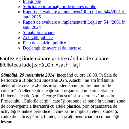
Integritate
Solicitarea informaţiilor de interes public
Raport de evaluare a implementării Legii nr. 544/2001 în
anul 2025
Raport de evaluare a implementării Legii nr. 544/2001 în
anul 2024
Situații financiare
Achiziții publice
Plan de achiziţii publice
Declarații de avere și de interese
Fantezie și îndemânare printre rânduri de culoare
Biblioteca Judeţeană „Gh. Asachi” Iaşi
Sâmbătă, 29 noiembrie 2014
, începând cu ora 10.00, în Sala de
Periodice a Bibliotecii Județene „Gh. Asachi” ne-am întâlnit la
atelierul de creație „Fantezie și îndemânare printre rânduri de
culoare”. Atelierele de creație sunt organizate în parteneriat cu
Universitatea de Arte „George Enescu” și se derulează în cadrul
Proiectului „Culorile cărții”, care își propune să pună în valoare zona
de convergență a literaturii cu artele plastice, prin organizarea de
activități tematice periodice în care să fie implicați elevi, studenți,
cadre didactice, părinți, bunici, cât și alți beneficiari ai comunității
ieșene.