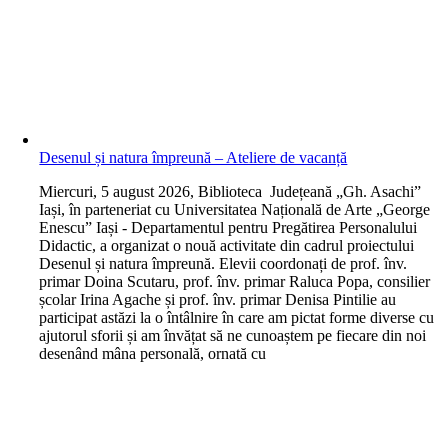
Desenul și natura împreună – Ateliere de vacanță
M
iercuri, 5 august 2026, Biblioteca Județeană „Gh. Asachi”
Iași, în parteneriat cu Universitatea Națională de Arte „George
Enescu” Iași - Departamentul pentru Pregătirea Personalului
Didactic, a organizat o nouă activitate din cadrul proiectului
Desenul și natura împreună. Elevii coordonați de prof. înv.
primar Doina Scutaru, prof. înv. primar Raluca Popa, consilier
școlar Irina Agache și prof. înv. primar Denisa Pintilie au
participat astăzi la o întâlnire în care am pictat forme diverse cu
ajutorul sforii și am învățat să ne cunoaștem pe fiecare din noi
desenând mâna personală, ornată cu