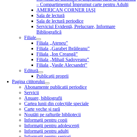
– Compartimentul Împrumut carte pentru Adulţi
AMERICAN CORNER IAŞI
Sala de lectură
Sala de lectură periodice
Serviciul Evidenţă, Prelucrare, Informare
Bibliografică
Filiale
Filiala „Ateneu”
Filiala „Garabet Ibrăileanu”
Filiala „Ion Creangă”
Filiala „Mihail Sadoveanu”
Filiala „Vasile Alecsandri”
Editură
Publicații proprii
Pagina cititorului
Abonamente publicaţii periodice
Servicii
Anuare, bibliografii
Cartea lunii din colecțiile speciale
Carte veche și rară
Noutăţi pe rafturile bibliotecii
Informații pentru copii
Informații pentru adolescenți
Informații pentru adulți
Informații pentru seniori