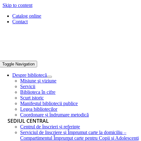
Skip to content
Catalog online
Contact
Toggle Navigation
Despre bibliotecă
Misiune şi viziune
Servicii
Biblioteca în cifre
Scurt istoric
Manifestul bibliotecii publice
Legea bibliotecilor
Coordonare și îndrumare metodică
SEDIUL CENTRAL
Centrul de înscrieri și referințe
Serviciul de Inscriere şi Împrumut carte la domiciliu –
Compartimentul Împrumut carte pentru Copii şi Adolescenţi