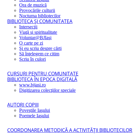
Ora de muzică
Provocările culturii
Nocturna bibliotecilor
BIBLIOTECA ŞI COMUNITATEA
Intersecţii
Viaţă şi spiritualitate
Voluntar@BJIaşi
O carte pe zi
Şi eu scriu despre cărţi
Să înţelegem ce citim
Scriu în culori
CURSURI PENTRU COMUNITATE
BIBLIOTECA ÎN EPOCA DIGITALĂ
www.bjiasi.ro
Digitizarea colecţiilor speciale
AUTORI COPIII
Poveştile Iaşului
Poemele Iaşului
COORDONAREA METODICĂ A ACTIVITĂŢII BIBLIOTECILOR