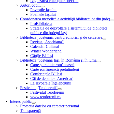
Digitizarea colecţiilor speciale
Autori copiii
Poveştile Iaşului
Poemele Iaşului
Coordonarea metodică a activităţii bibliotecilor din judeţ
ProBiblioteca
Strategia de dezvoltare a sistemului de biblioteci
publice din judeţul Iaşi
Biblioteca judeţeană, centru editorial şi de cercetare
Revista „Asachiana”
Calendar Cultural
Winter Wonderland
Cărţile BJ Iaşi
Biblioteca judeţeană Iaşi, în România şi în lume
Carte şi tradiţie românească
Carte românească pretutindeni
Conferințele BJ Iași
Cât de departe e America?
La Izvoarele Înţelepciunii
Festivalul „Teodorenii“
Festivalul Teodorenii
www.teodorenii.ro
Interes public
Protecția datelor cu caracter personal
Transparență