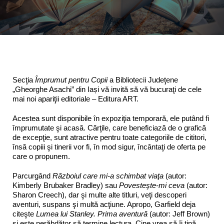
Programe şi proiecte
Interes public
Secţia
Împrumut pentru Copii
a Bibliotecii Judeţene
„Gheorghe Asachi” din Iași vă invită să vă bucuraţi de cele
mai noi apariţii editoriale – Editura ART.
Acestea sunt disponibile în expoziţia temporară, ele putând fi
împrumutate şi acasă. Cărţile, care beneficiază de o grafică
de excepţie, sunt atractive pentru toate categoriile de cititori,
însă copiii şi tinerii vor fi, în mod sigur, încântaţi de oferta pe
care o propunem.
Parcurgând
Războiul care mi-a schimbat viaţa
(autor:
Kimberly Brubaker Bradley) sau
Povesteşte-mi ceva
(autor:
Sharon Creech), dar şi multe alte titluri, veţi descoperi
aventuri, suspans şi multă acţiune. Apropo, Garfield deja
citeşte
Lumea lui Stanley. Prima aventură
(autor: Jeff Brown)
si este nerăbdător să termine lectura. Cine vrea să îi ţină