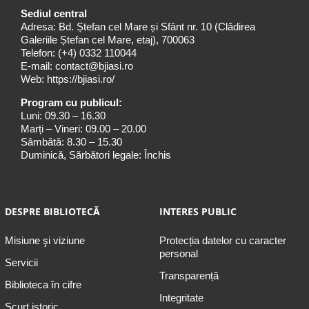
Sediul central
Adresa: Bd. Ștefan cel Mare și Sfânt nr. 10 (Clădirea
Galeriile Ștefan cel Mare, etaj), 700063
Telefon:
(+4) 0332 110044
E-mail:
contact@bjiasi.ro
Web:
https://bjiasi.ro/
Program cu publicul:
Luni: 09.30 – 16.30
Marți – Vineri: 09.00 – 20.00
Sâmbătă: 8.30 – 15.30
Duminică, Sărbători legale: Închis
DESPRE BIBLIOTECĂ
INTERES PUBLIC
Misiune şi viziune
Protecția datelor cu caracter
personal
Servicii
Transparență
Biblioteca în cifre
Integritate
Scurt istoric