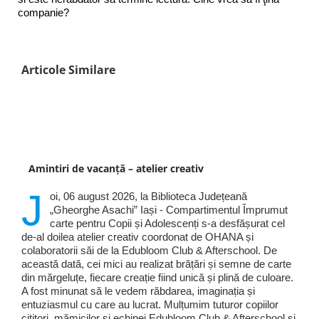
companie?
Articole Similare
Amintiri de vacanță – atelier creativ
J
oi, 06 august 2026, la Biblioteca Județeană
„Gheorghe Asachi” Iași - Compartimentul Împrumut
carte pentru Copii și Adolescenți s-a desfășurat cel
de-al doilea atelier creativ coordonat de OHANA și
colaboratorii săi de la Edubloom Club & Afterschool. De
această dată, cei mici au realizat brățări și semne de carte
din mărgeluțe, fiecare creație fiind unică și plină de culoare.
A fost minunat să le vedem răbdarea, imaginația și
entuziasmul cu care au lucrat. Mulțumim tuturor copiilor
cititori, mămicilor și echipei Edubloom Club & Afterschool și