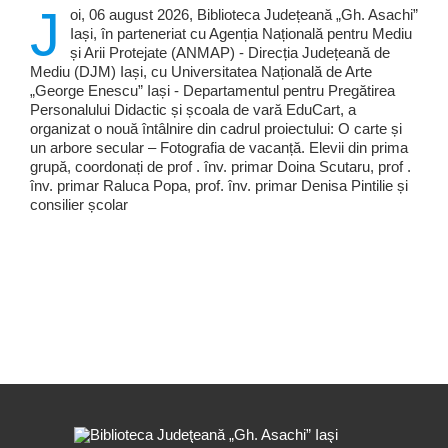
J
oi, 06 august 2026, Biblioteca Județeană „Gh. Asachi”
Iași, în parteneriat cu Agenția Națională pentru Mediu
și Arii Protejate (ANMAP) - Direcția Județeană de
Mediu (DJM) Iași, cu Universitatea Națională de Arte
„George Enescu” Iași - Departamentul pentru Pregătirea
Personalului Didactic și școala de vară EduCart, a
organizat o nouă întâlnire din cadrul proiectului: O carte și
un arbore secular – Fotografia de vacanță. Elevii din prima
grupă, coordonați de prof . înv. primar Doina Scutaru, prof .
înv. primar Raluca Popa, prof. înv. primar Denisa Pintilie și
consilier școlar