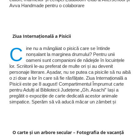
Avva Handmade pentru o colaborare
Ziua Internațională a Pisicii
C
ine nu a mângâiat o pisică care se întinde
nonșalant la marginea drumului? Pentru unii
oameni sunt companioni de nădejde în locuințele
lor. Scriitorii le-au preferat de multe ori și au devenit
personaje literare. Așadar, nu se putea ca pisicile să nu aibă
o zi doar a lor în care să fie răsfățate. Ziua Internațională a
Pisicii este pe 8 august! Compartimentul Împrumut carte
pentru Adulți al Bibliotecii Județene „Gh. Asachi” Iași a
pregătit o expoziție de carte dedicată acestor animale
simpatice. Sperăm să vă aducă măcar un zâmbet și
O carte și un arbore secular – Fotografia de vacanță