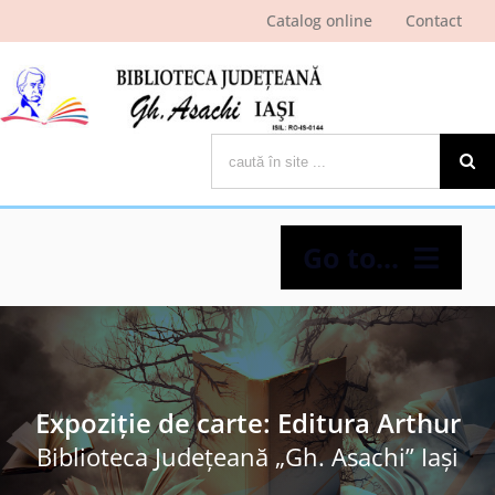
Skip
Catalog online
Contact
to
content
Cautare...
Go to...
Despre bibliotecă
Pagina cititorului
Expoziție de carte: Editura Arthur
Biblioteca Judeţeană „Gh. Asachi” Iaşi
Ştiri şi evenimente