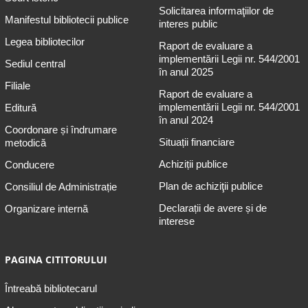
Solicitarea informaţiilor de
Manifestul bibliotecii publice
interes public
Legea bibliotecilor
Raport de evaluare a
implementării Legii nr. 544/2001
Sediul central
în anul 2025
Filiale
Raport de evaluare a
implementării Legii nr. 544/2001
Editură
în anul 2024
Coordonare și îndrumare
Situații financiare
metodică
Achiziții publice
Conducere
Plan de achiziţii publice
Consiliul de Administrație
Declarații de avere și de
Organizare internă
interese
PAGINA CITITORULUI
Întreabă bibliotecarul