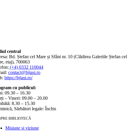
iul central
esa: Bd. Ștefan cel Mare și Sfânt nr. 10 (Clădirea Galeriile Ștefan cel
e, etaj), 700063
efon:
(+4) 0332 110044
ail:
contact@bjiasi.ro
b:
https://bjiasi.ro/
gram cu publicul:
i: 09.30 – 16.30
ți – Vineri: 09.00 – 20.00
bătă: 8.30 – 15.30
inică, Sărbători legale: Închis
SPRE BIBLIOTECĂ
Misiune şi viziune