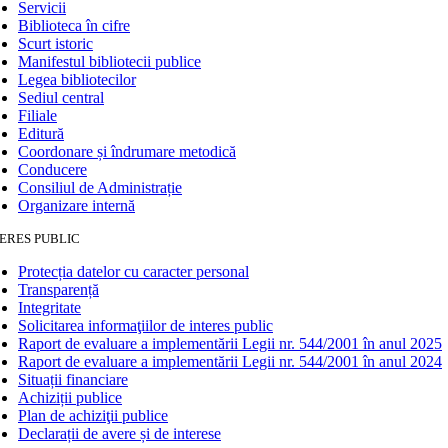
Servicii
Biblioteca în cifre
Scurt istoric
Manifestul bibliotecii publice
Legea bibliotecilor
Sediul central
Filiale
Editură
Coordonare și îndrumare metodică
Conducere
Consiliul de Administrație
Organizare internă
ERES PUBLIC
Protecția datelor cu caracter personal
Transparență
Integritate
Solicitarea informaţiilor de interes public
Raport de evaluare a implementării Legii nr. 544/2001 în anul 2025
Raport de evaluare a implementării Legii nr. 544/2001 în anul 2024
Situații financiare
Achiziții publice
Plan de achiziţii publice
Declarații de avere și de interese