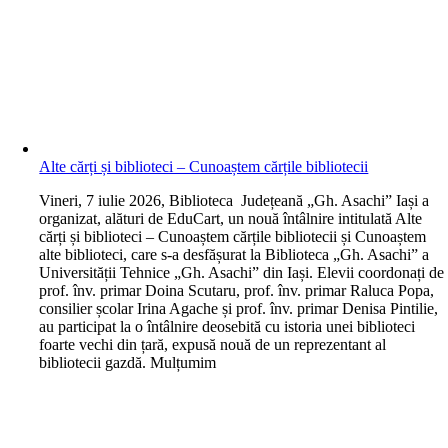
Alte cărți și biblioteci – Cunoaștem cărțile bibliotecii
V
ineri, 7 iulie 2026, Biblioteca Județeană „Gh. Asachi” Iași a
organizat, alături de EduCart, un nouă întâlnire intitulată Alte
cărți și biblioteci – Cunoaștem cărțile bibliotecii și Cunoaștem
alte biblioteci, care s-a desfășurat la Biblioteca „Gh. Asachi” a
Universității Tehnice „Gh. Asachi” din Iași. Elevii coordonați de
prof. înv. primar Doina Scutaru, prof. înv. primar Raluca Popa,
consilier școlar Irina Agache și prof. înv. primar Denisa Pintilie,
au participat la o întâlnire deosebită cu istoria unei biblioteci
foarte vechi din țară, expusă nouă de un reprezentant al
bibliotecii gazdă. Mulțumim