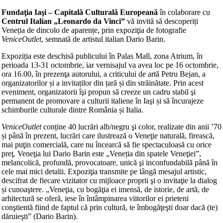
Fundaţia Iaşi – Capitală Culturală Europeană
în colaborare cu
Centrul Italian „Leonardo da Vinci”
vă invită să descoperiți
Veneția de dincolo de aparențe, prin expoziţia de fotografie
VeniceOutlet
, semnată de artistul italian Dario Barin.
Expoziția este deschisă publicului în Palas Mall, zona Atrium, în
perioada 13-31 octombrie, iar vernisajul va avea loc pe 16 octombrie,
ora 16.00, în prezenţa autorului, a criticului de artă Petru Bejan, a
organizatorilor și a invitaților din țară și din străinătate. Prin acest
eveniment, organizatorii îşi propun să creeze un cadru stabil şi
permanent de promovare a culturii italiene în Iaşi și să încurajeze
schimburile culturale dintre România și Italia.
VeniceOutlet
conține 40 lucrări alb/negru şi color, realizate din anii ’70
și până în prezent, lucrări care ilustrează o Veneţie naturală, firească,
mai puţin comercială, care nu încearcă să fie spectaculoasă cu orice
preţ. Veneţia lui Dario Barin este „Veneția din spatele Veneţiei”,
melancolică, profundă, provocatoare, unică şi inconfundabilă până în
cele mai mici detalii. Expoziţia transmite pe lângă mesajul artistic,
descifrat de fiecare vizitator cu mijloace proprii şi o invitaţie la dialog
și cunoaştere. „Veneţia, cu bogăţia ei imensă, de istorie, de artă, de
arhitectură se oferă, iese în întâmpinarea viitorilor ei prieteni
conştientă fiind de faptul că prin cultură, te îmbogăţeşti doar dacă (te)
dăruieşti” (Dario Barin).