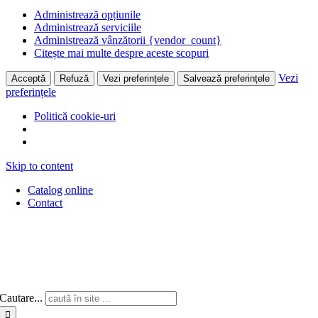
Administrează opțiunile
Administrează serviciile
Administrează vânzătorii {vendor_count}
Citește mai multe despre aceste scopuri
Vezi
Acceptă
Refuză
Vezi preferințele
Salvează preferințele
preferințele
Politică cookie-uri
Skip to content
Catalog online
Contact
Cautare...