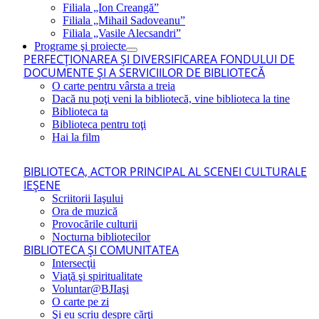
Filiala „Ion Creangă”
Filiala „Mihail Sadoveanu”
Filiala „Vasile Alecsandri”
Programe şi proiecte
PERFECŢIONAREA ŞI DIVERSIFICAREA FONDULUI DE
DOCUMENTE ŞI A SERVICIILOR DE BIBLIOTECĂ
O carte pentru vârsta a treia
Dacă nu poţi veni la bibliotecă, vine biblioteca la tine
Biblioteca ta
Biblioteca pentru toţi
Hai la film
BIBLIOTECA, ACTOR PRINCIPAL AL SCENEI CULTURALE
IEŞENE
Scriitorii Iaşului
Ora de muzică
Provocările culturii
Nocturna bibliotecilor
BIBLIOTECA ŞI COMUNITATEA
Intersecţii
Viaţă şi spiritualitate
Voluntar@BJIaşi
O carte pe zi
Şi eu scriu despre cărţi