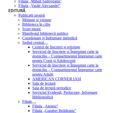
Filiala „Mihail Sadoveanu”
Filiala „Vasile Alecsandri”
EDITURĂ
Publicații proprii
Misiune şi viziune
Biblioteca în cifre
Scurt istoric
Manifestul bibliotecii publice
Coordonare și îndrumare metodică
Sediul central
Centrul de înscrieri și referințe
Serviciul de Inscriere şi Împrumut carte la
domiciliu – Compartimentul Împrumut carte
pentru Copii şi Adolescenţi
Serviciul de Inscriere şi Împrumut carte la
domiciliu – Compartimentul Împrumut carte
pentru Adulţi
AMERICAN CORNER IAŞI
Sala de lectură
Sala de lectură periodice
Serviciul Evidenţă, Prelucrare, Informare
Bibliografică
Filiale
Filiala „Ateneu”
Filiala „Garabet Ibrăileanu”