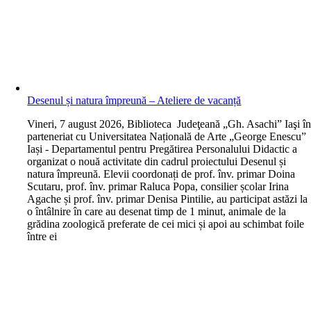
Desenul și natura împreună – Ateliere de vacanță
V
ineri, 7 august 2026, Biblioteca Judeţeană „Gh. Asachi” Iaşi î
parteneriat cu Universitatea Națională de Arte „George Enescu”
Iași - Departamentul pentru Pregătirea Personalului Didactic a
organizat o nouă activitate din cadrul proiectului Desenul și
natura împreună. Elevii coordonați de prof. înv. primar Doina
Scutaru, prof. înv. primar Raluca Popa, consilier școlar Irina
Agache și prof. înv. primar Denisa Pintilie, au participat astăzi la
o întâlnire în care au desenat timp de 1 minut, animale de la
grădina zoologică preferate de cei mici și apoi au schimbat foile
între ei