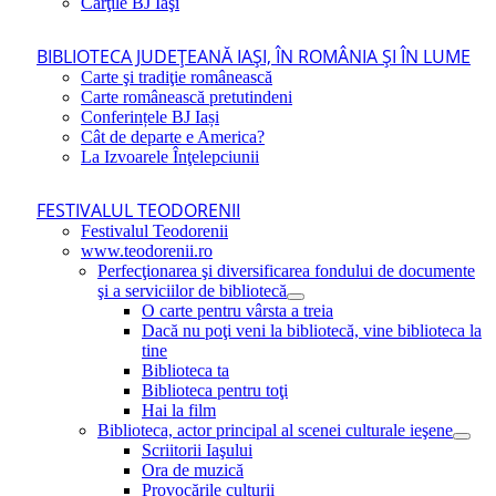
Cărţile BJ Iaşi
BIBLIOTECA JUDEŢEANĂ IAŞI, ÎN ROMÂNIA ŞI ÎN LUME
Carte şi tradiţie românească
Carte românească pretutindeni
Conferințele BJ Iași
Cât de departe e America?
La Izvoarele Înţelepciunii
FESTIVALUL TEODORENII
Festivalul Teodorenii
www.teodorenii.ro
Perfecţionarea şi diversificarea fondului de documente
şi a serviciilor de bibliotecă
O carte pentru vârsta a treia
Dacă nu poţi veni la bibliotecă, vine biblioteca la
tine
Biblioteca ta
Biblioteca pentru toţi
Hai la film
Biblioteca, actor principal al scenei culturale ieşene
Scriitorii Iaşului
Ora de muzică
Provocările culturii