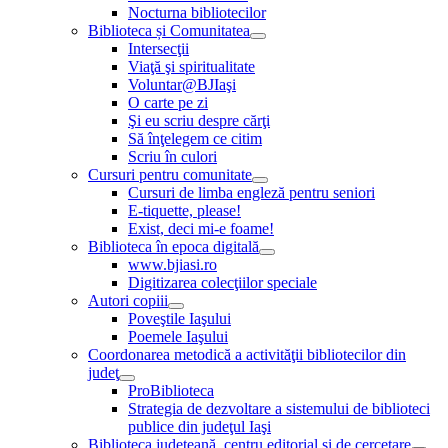
Nocturna bibliotecilor
Biblioteca și Comunitatea
Intersecţii
Viaţă şi spiritualitate
Voluntar@BJIaşi
O carte pe zi
Şi eu scriu despre cărţi
Să înţelegem ce citim
Scriu în culori
Cursuri pentru comunitate
Cursuri de limba engleză pentru seniori
E-tiquette, please!
Exist, deci mi-e foame!
Biblioteca în epoca digitală
www.bjiasi.ro
Digitizarea colecţiilor speciale
Autori copiii
Poveştile Iaşului
Poemele Iaşului
Coordonarea metodică a activităţii bibliotecilor din
judeţ
ProBiblioteca
Strategia de dezvoltare a sistemului de biblioteci
publice din judeţul Iaşi
Biblioteca judeţeană, centru editorial şi de cercetare