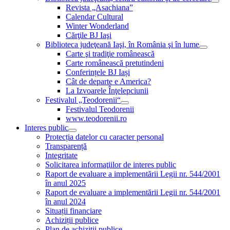
Revista „Asachiana”
Calendar Cultural
Winter Wonderland
Cărţile BJ Iaşi
Biblioteca judeţeană Iaşi, în România şi în lume
Carte şi tradiţie românească
Carte românească pretutindeni
Conferințele BJ Iași
Cât de departe e America?
La Izvoarele Înţelepciunii
Festivalul „Teodorenii“
Festivalul Teodorenii
www.teodorenii.ro
Interes public
Protecția datelor cu caracter personal
Transparență
Integritate
Solicitarea informaţiilor de interes public
Raport de evaluare a implementării Legii nr. 544/2001
în anul 2025
Raport de evaluare a implementării Legii nr. 544/2001
în anul 2024
Situații financiare
Achiziții publice
Plan de achiziţii publice