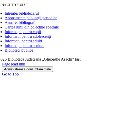
INA CITITORULUI
Întreabă bibliotecarul
Abonamente publicaţii periodice
Anuare, bibliografii
Cartea lunii din colecțiile speciale
Informații pentru copii
Informații pentru adolescenți
Informații pentru adulți
Informații pentru seniori
Biblioteci publice
026 Biblioteca Judeţeană „Gheorghe Asachi” Iaşi
Page load link
Administrează consimțămintele
Go to Top