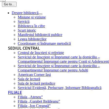
Go to...
Despre bibliotecă
Misiune şi viziune
Servicii
Biblioteca în cifre
Scurt istoric
Manifestul bibliotecii publice
Legea bibliotecilor
Coordonare și îndrumare metodică
SEDIUL CENTRAL
Centrul de înscrieri și referințe
Serviciul de Inscriere şi Împrumut carte la domiciliu –
Compartimentul Împrumut carte pentru Copii şi Adolescenţ
Serviciul de Inscriere şi Împrumut carte la domiciliu –
Compartimentul Împrumut carte pentru Adulţi
American Corner Iaşi
Sala de lectură
Sala de lectură periodice
Serviciul Evidenţă, Prelucrare, Informare Bibliografică
FILIALE
Filiala „Ateneu”
Filiala „Garabet Ibrăileanu”
Filiala „Ion Creangă”