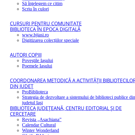
Să înţelegem ce citim
Scriu în culori
CURSURI PENTRU COMUNITATE
BIBLIOTECA ÎN EPOCA DIGITALĂ
www.bjiasi.ro
Digitizarea colecţiilor speciale
AUTORI COPIII
Poveştile Iaşului
Poemele Iaşului
COORDONAREA METODICĂ A ACTIVITĂŢII BIBLIOTECILO
DIN JUDEŢ
ProBiblioteca
Strategia de dezvoltare a sistemului de biblioteci publice di
judeţul Iaşi
BIBLIOTECA JUDEŢEANĂ, CENTRU EDITORIAL ŞI DE
CERCETARE
Revista „Asachiana”
Calendar Cultural
Winter Wonderland