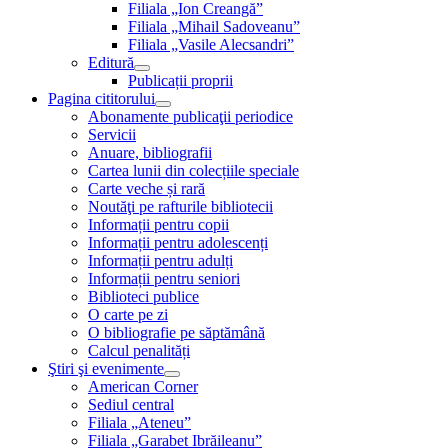
Filiala „Ion Creangă”
Filiala „Mihail Sadoveanu”
Filiala „Vasile Alecsandri”
Editură
Publicații proprii
Pagina cititorului
Abonamente publicaţii periodice
Servicii
Anuare, bibliografii
Cartea lunii din colecțiile speciale
Carte veche și rară
Noutăţi pe rafturile bibliotecii
Informații pentru copii
Informații pentru adolescenți
Informații pentru adulți
Informații pentru seniori
Biblioteci publice
O carte pe zi
O bibliografie pe săptămână
Calcul penalități
Ştiri şi evenimente
American Corner
Sediul central
Filiala „Ateneu”
Filiala „Garabet Ibrăileanu”