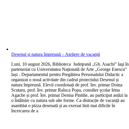
Desenul și natura împreună – Ateliere de vacanță
L
uni, 10 august 2026, Biblioteca Judeţeană „Gh. Asachi” Iaşi în
parteneriat cu Universitatea Națională de Arte „George Enescu”
Iași - Departamentul pentru Pregătirea Personalului Didactic a
organizat o nouă activitate din cadrul proiectului Desenul și
natura împreună. Elevii coordonați de prof. înv. primar Doina
Scutaru, prof. înv. primar Raluca Popa, consilier școlar Irina
Agache și prof. înv. primar Denisa Pintilie, au participat astăzi la
o întâlnire cu natura sub alte forme. Ca distracție de vacanță au
asamblat o pizza desenată și au exersat linii mai dificile în
încercarea de a