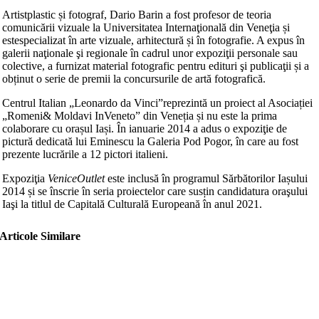
Artistplastic și fotograf, Dario Barin a fost profesor de teoria
comunicării vizuale la Universitatea Internaţională din Veneţia și
estespecializat în arte vizuale, arhitectură și în fotografie. A expus în
galerii naţionale şi regionale în cadrul unor expoziţii personale sau
colective, a furnizat material fotografic pentru edituri şi publicaţii și a
obținut o serie de premii la concursurile de artă fotografică.
Centrul Italian „Leonardo da Vinci”reprezintă un proiect al Asociației
„Romeni& Moldavi InVeneto” din Veneția și nu este la prima
colaborare cu orașul Iași. În ianuarie 2014 a adus o expoziţie de
pictură dedicată lui Eminescu la Galeria Pod Pogor, în care au fost
prezente lucrările a 12 pictori italieni.
Expoziţia
VeniceOutlet
este inclusă în programul Sărbătorilor Iașului
2014 și se înscrie în seria proiectelor care susțin candidatura oraşului
Iaşi la titlul de Capitală Culturală Europeană în anul 2021.
Articole Similare