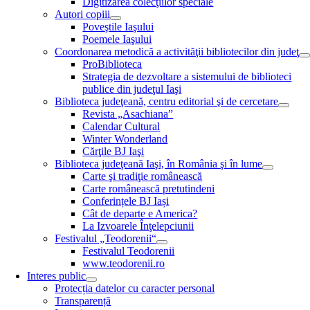
Digitizarea colecţiilor speciale
Autori copiii
Poveştile Iaşului
Poemele Iaşului
Coordonarea metodică a activităţii bibliotecilor din judeţ
ProBiblioteca
Strategia de dezvoltare a sistemului de biblioteci
publice din judeţul Iaşi
Biblioteca judeţeană, centru editorial şi de cercetare
Revista „Asachiana”
Calendar Cultural
Winter Wonderland
Cărţile BJ Iaşi
Biblioteca judeţeană Iaşi, în România şi în lume
Carte şi tradiţie românească
Carte românească pretutindeni
Conferințele BJ Iași
Cât de departe e America?
La Izvoarele Înţelepciunii
Festivalul „Teodorenii“
Festivalul Teodorenii
www.teodorenii.ro
Interes public
Protecția datelor cu caracter personal
Transparență