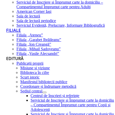
Serviciul de Inscriere şi Împrumut carte la domiciliu –
Compartimentul Împrumut carte pentru Adulţi
American Corner Iaşi
Sala de lectură
Sala de lectură periodice
Serviciul Evidenţă, Prelucrare, Informare Bibliografică
FILIALE
Filiala „Ateneu”
Filiala „Garabet Ibrăileanu”
Filiala „Ion Creangă”
Filiala „Mihail Sadoveanu”
Filiala „Vasile Alecsandri”
EDITURĂ
Publicații proprii
Misiune şi viziune
Biblioteca în cifre
Scurt istoric
Manifestul bibliotecii publice
Coordonare și îndrumare metodică
Sediul central
Centrul de înscrieri și referințe
Serviciul de Inscriere şi Împrumut carte la domiciliu
– Compartimentul Împrumut carte pentru Copii şi
Adolescenţi
Serviciul de Inscriere şi Împrumut carte la domiciliu