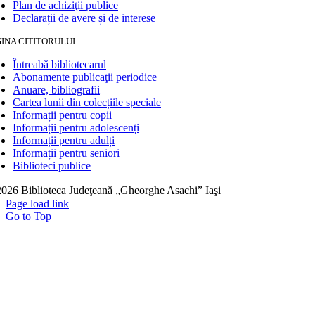
Plan de achiziţii publice
Declarații de avere și de interese
INA CITITORULUI
Întreabă bibliotecarul
Abonamente publicaţii periodice
Anuare, bibliografii
Cartea lunii din colecțiile speciale
Informații pentru copii
Informații pentru adolescenți
Informații pentru adulți
Informații pentru seniori
Biblioteci publice
026 Biblioteca Judeţeană „Gheorghe Asachi” Iaşi
Page load link
Go to Top