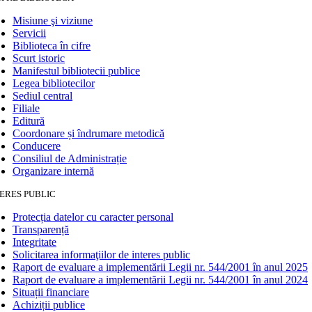
Misiune şi viziune
Servicii
Biblioteca în cifre
Scurt istoric
Manifestul bibliotecii publice
Legea bibliotecilor
Sediul central
Filiale
Editură
Coordonare și îndrumare metodică
Conducere
Consiliul de Administrație
Organizare internă
ERES PUBLIC
Protecția datelor cu caracter personal
Transparență
Integritate
Solicitarea informaţiilor de interes public
Raport de evaluare a implementării Legii nr. 544/2001 în anul 2025
Raport de evaluare a implementării Legii nr. 544/2001 în anul 2024
Situații financiare
Achiziții publice