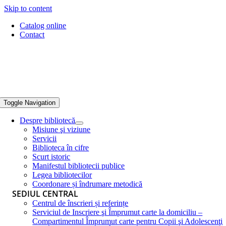
Skip to content
Catalog online
Contact
Toggle Navigation
Despre bibliotecă
Misiune şi viziune
Servicii
Biblioteca în cifre
Scurt istoric
Manifestul bibliotecii publice
Legea bibliotecilor
Coordonare și îndrumare metodică
SEDIUL CENTRAL
Centrul de înscrieri și referințe
Serviciul de Inscriere şi Împrumut carte la domiciliu –
Compartimentul Împrumut carte pentru Copii şi Adolescenţi