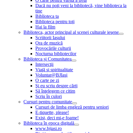
O carte pentru vârsta a treia
Dacă nu poţi veni la bibliotecă, vine biblioteca la
tine
Biblioteca ta
Biblioteca pentru toţi
Hai la film
Biblioteca, actor principal al scenei culturale ieşene
Scriitorii Iaşului
Ora de muzică
Provocările culturii
Nocturna bibliotecilor
Biblioteca și Comunitatea
Intersecţii
Viaţă şi spiritualitate
Voluntar@BJIaşi
O carte pe zi
Şi eu scriu despre cărţi
Să înţelegem ce citim
Scriu în culori
Cursuri pentru comunitate
Cursuri de limba engleză pentru seniori
E-tiquette, please!
Exist, deci mi-e foame!
Biblioteca în epoca digitală
www.bjiasi.ro