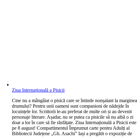
Ziua Internațională a Pisicii
C
ine nu a mângâiat o pisică care se întinde nonșalant la margine
drumului? Pentru unii oameni sunt companioni de nădejde în
locuințele lor. Scriitorii le-au preferat de multe ori și au devenit
personaje literare. Așadar, nu se putea ca pisicile să nu aibă o zi
doar a lor în care să fie răsfățate. Ziua Internațională a Pisicii este
pe 8 august! Compartimentul Împrumut carte pentru Adulți al
Bibliotecii Județene „Gh. Asachi” Iași a pregătit o expoziție de