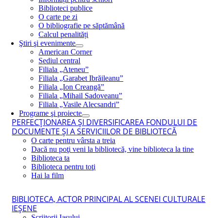
Biblioteci publice
O carte pe zi
O bibliografie pe săptămână
Calcul penalități
Ştiri şi evenimente
American Corner
Sediul central
Filiala „Ateneu”
Filiala „Garabet Ibrăileanu”
Filiala „Ion Creangă”
Filiala „Mihail Sadoveanu”
Filiala „Vasile Alecsandri”
Programe şi proiecte
PERFECŢIONAREA ŞI DIVERSIFICAREA FONDULUI DE
DOCUMENTE ŞI A SERVICIILOR DE BIBLIOTECĂ
O carte pentru vârsta a treia
Dacă nu poţi veni la bibliotecă, vine biblioteca la tine
Biblioteca ta
Biblioteca pentru toţi
Hai la film
BIBLIOTECA, ACTOR PRINCIPAL AL SCENEI CULTURALE
IEŞENE
Scriitorii Iaşului