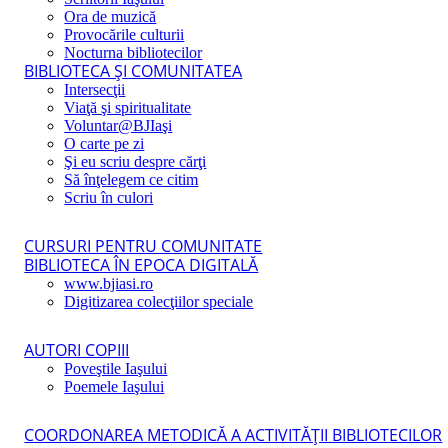
Ora de muzică
Provocările culturii
Nocturna bibliotecilor
BIBLIOTECA ŞI COMUNITATEA
Intersecţii
Viaţă şi spiritualitate
Voluntar@BJIaşi
O carte pe zi
Şi eu scriu despre cărţi
Să înţelegem ce citim
Scriu în culori
CURSURI PENTRU COMUNITATE
BIBLIOTECA ÎN EPOCA DIGITALĂ
www.bjiasi.ro
Digitizarea colecţiilor speciale
AUTORI COPIII
Poveştile Iaşului
Poemele Iaşului
COORDONAREA METODICĂ A ACTIVITĂŢII BIBLIOTECILOR