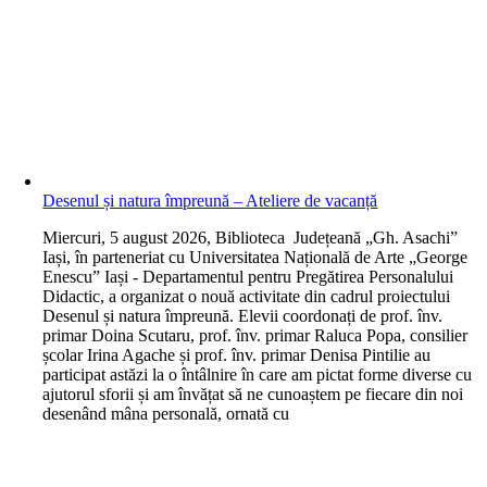
Desenul și natura împreună – Ateliere de vacanță
M
iercuri, 5 august 2026, Biblioteca Județeană „Gh. Asachi”
Iași, în parteneriat cu Universitatea Națională de Arte „George
Enescu” Iași - Departamentul pentru Pregătirea Personalului
Didactic, a organizat o nouă activitate din cadrul proiectului
Desenul și natura împreună. Elevii coordonați de prof. înv.
primar Doina Scutaru, prof. înv. primar Raluca Popa, consilier
școlar Irina Agache și prof. înv. primar Denisa Pintilie au
participat astăzi la o întâlnire în care am pictat forme diverse cu
ajutorul sforii și am învățat să ne cunoaștem pe fiecare din noi
desenând mâna personală, ornată cu