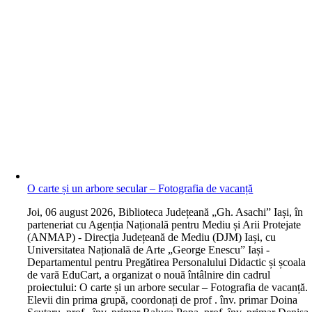
O carte și un arbore secular – Fotografia de vacanță
J
oi, 06 august 2026, Biblioteca Județeană „Gh. Asachi” Iași, în
parteneriat cu Agenția Națională pentru Mediu și Arii Protejate
(ANMAP) - Direcția Județeană de Mediu (DJM) Iași, cu
Universitatea Națională de Arte „George Enescu” Iași -
Departamentul pentru Pregătirea Personalului Didactic și școala
de vară EduCart, a organizat o nouă întâlnire din cadrul
proiectului: O carte și un arbore secular – Fotografia de vacanță.
Elevii din prima grupă, coordonați de prof . înv. primar Doina