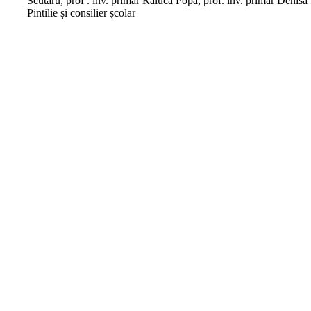
Scutaru, prof . înv. primar Raluca Popa, prof. înv. primar Denisa
Pintilie și consilier școlar