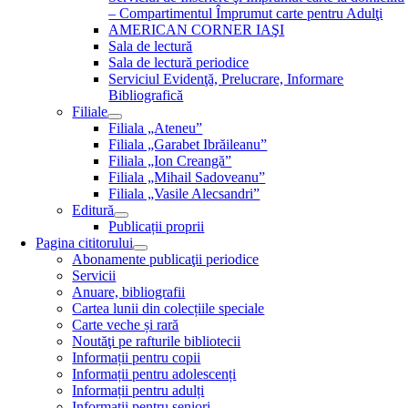
– Compartimentul Împrumut carte pentru Adulţi
AMERICAN CORNER IAŞI
Sala de lectură
Sala de lectură periodice
Serviciul Evidenţă, Prelucrare, Informare
Bibliografică
Filiale
Filiala „Ateneu”
Filiala „Garabet Ibrăileanu”
Filiala „Ion Creangă”
Filiala „Mihail Sadoveanu”
Filiala „Vasile Alecsandri”
Editură
Publicații proprii
Pagina cititorului
Abonamente publicaţii periodice
Servicii
Anuare, bibliografii
Cartea lunii din colecțiile speciale
Carte veche și rară
Noutăţi pe rafturile bibliotecii
Informații pentru copii
Informații pentru adolescenți
Informații pentru adulți
Informații pentru seniori