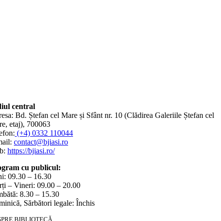
iul central
esa: Bd. Ștefan cel Mare și Sfânt nr. 10 (Clădirea Galeriile Ștefan cel
e, etaj), 700063
efon:
(+4) 0332 110044
ail:
contact@bjiasi.ro
b:
https://bjiasi.ro/
gram cu publicul:
i: 09.30 – 16.30
ți – Vineri: 09.00 – 20.00
bătă: 8.30 – 15.30
inică, Sărbători legale: Închis
SPRE BIBLIOTECĂ