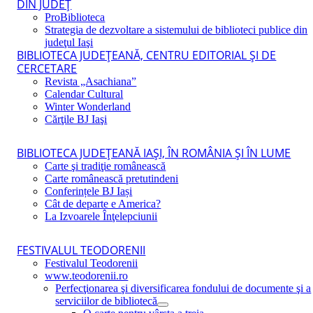
DIN JUDEŢ
ProBiblioteca
Strategia de dezvoltare a sistemului de biblioteci publice din
judeţul Iaşi
BIBLIOTECA JUDEŢEANĂ, CENTRU EDITORIAL ŞI DE
CERCETARE
Revista „Asachiana”
Calendar Cultural
Winter Wonderland
Cărţile BJ Iaşi
BIBLIOTECA JUDEŢEANĂ IAŞI, ÎN ROMÂNIA ŞI ÎN LUME
Carte şi tradiţie românească
Carte românească pretutindeni
Conferințele BJ Iași
Cât de departe e America?
La Izvoarele Înţelepciunii
FESTIVALUL TEODORENII
Festivalul Teodorenii
www.teodorenii.ro
Perfecţionarea şi diversificarea fondului de documente şi a
serviciilor de bibliotecă