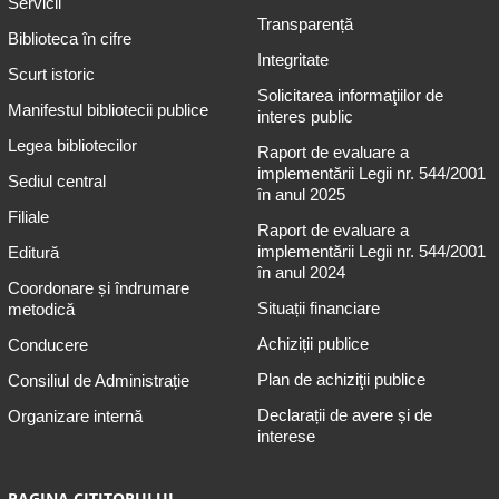
Servicii
Transparență
Biblioteca în cifre
Integritate
Scurt istoric
Solicitarea informaţiilor de
Manifestul bibliotecii publice
interes public
Legea bibliotecilor
Raport de evaluare a
implementării Legii nr. 544/2001
Sediul central
în anul 2025
Filiale
Raport de evaluare a
implementării Legii nr. 544/2001
Editură
în anul 2024
Coordonare și îndrumare
Situații financiare
metodică
Achiziții publice
Conducere
Plan de achiziţii publice
Consiliul de Administrație
Declarații de avere și de
Organizare internă
interese
PAGINA CITITORULUI