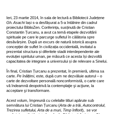
Ieri, 23 martie 2014, în sala de lectură a Bibliotecii Județene
Gh. Asachi
Iași s-a desfășurat a 5-a întâlnire din cadrul
proiectului BiblioZen. Conferința, susținută de Cristian
Constantin Țurcanu, a avut ca temă etapele dezvoltării
spirituale pe care le parcurge sufletul în călătoria spre
desăvârșire. După un excurs de natură istorică asupra
concepției de suflet în civilizația occidentală, invitatul a
prezentat structura și diferitele stadii interdependente ale
evoluției spiritului uman, pe măsură ce acesta își dezvoltă
capacitatea de integrare a universului și de relevare a Sinelui.
În final, Cristian Țurcanu a prezentat, în premieră, ultima sa
carte.
Pe înălțimi
, este, după cum ne dezvăluie autorul – o
carte de dezvoltare personală nonconformistă, o carte care
vă îndeamnă deopotrivă la contemplaţie şi acţiune, la
acceptare şi transformare.
Acest volum, împreună cu celelalte titluri apărute sub
semnătura lui Cristian Țurcanu (
Arta de a trăi
,
Autocontrolul
,
Trezirea sufletului
,
Arta de a muri, Timp înflorit
), se vor