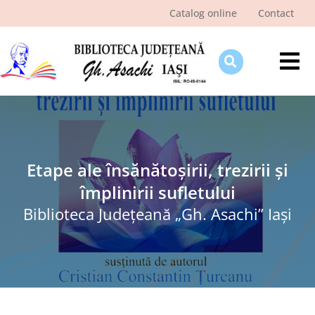
Skip
Catalog online
Contact
to
content
Tog
Nav
Despre bibliotecă
Pagina cititorului
Ştiri şi evenimente
Etape ale însănătoșirii, trezirii și
împlinirii sufletului
Programe şi proiecte
Biblioteca Judeţeană „Gh. Asachi” Iaşi
Interes public