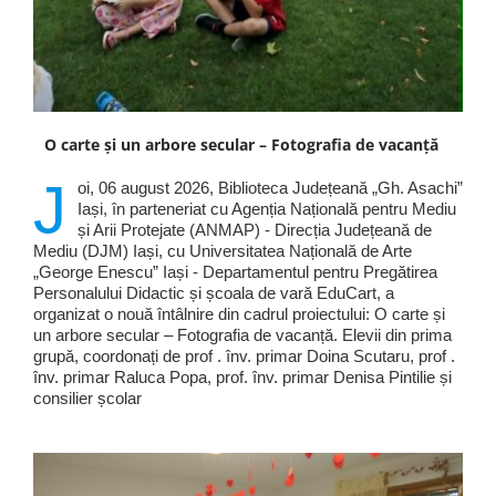
O carte și un arbore secular – Fotografia de vacanță
J
oi, 06 august 2026, Biblioteca Județeană „Gh. Asachi”
Iași, în parteneriat cu Agenția Națională pentru Mediu
și Arii Protejate (ANMAP) - Direcția Județeană de
Mediu (DJM) Iași, cu Universitatea Națională de Arte
„George Enescu” Iași - Departamentul pentru Pregătirea
Personalului Didactic și școala de vară EduCart, a
organizat o nouă întâlnire din cadrul proiectului: O carte și
un arbore secular – Fotografia de vacanță. Elevii din prima
grupă, coordonați de prof . înv. primar Doina Scutaru, prof .
înv. primar Raluca Popa, prof. înv. primar Denisa Pintilie și
consilier școlar