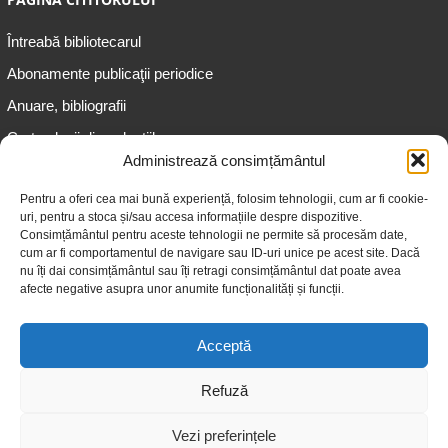
Întreabă bibliotecarul
Abonamente publicaţii periodice
Anuare, bibliografii
Cartea lunii din colecțiile
speciale
Administrează consimțământul
Informații pentru copii
Pentru a oferi cea mai bună experiență, folosim tehnologii, cum ar fi cookie-
uri, pentru a stoca și/sau accesa informațiile despre dispozitive.
Informații pentru adolescenți
Consimțământul pentru aceste tehnologii ne permite să procesăm date,
Informații pentru adulți
cum ar fi comportamentul de navigare sau ID-uri unice pe acest site. Dacă
nu îți dai consimțământul sau îți retragi consimțământul dat poate avea
Informații pentru seniori
afecte negative asupra unor anumite funcționalități și funcții.
Biblioteci publice
Acceptă
Refuză
Vezi preferințele
© 2026 Biblioteca Judeţeană „Gheorghe Asachi” Iaşi