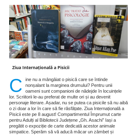
Ziua Internațională a Pisicii
C
ine nu a mângâiat o pisică care se întinde
nonșalant la marginea drumului? Pentru unii
oameni sunt companioni de nădejde în locuințele
lor. Scriitorii le-au preferat de multe ori și au devenit
personaje literare. Așadar, nu se putea ca pisicile să nu aibă
o zi doar a lor în care să fie răsfățate. Ziua Internațională a
Pisicii este pe 8 august! Compartimentul Împrumut carte
pentru Adulți al Bibliotecii Județene „Gh. Asachi” Iași a
pregătit o expoziție de carte dedicată acestor animale
simpatice. Sperăm să vă aducă măcar un zâmbet și