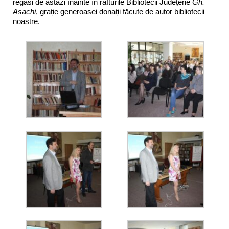
regăsi de astăzi înainte în rafturile Bibliotecii Județene
Gh.
Asachi
, grație generoasei donații făcute de autor bibliotecii
noastre.