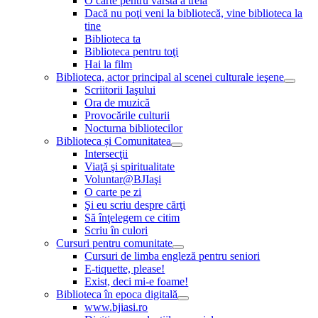
O carte pentru vârsta a treia
Dacă nu poţi veni la bibliotecă, vine biblioteca la
tine
Biblioteca ta
Biblioteca pentru toţi
Hai la film
Biblioteca, actor principal al scenei culturale ieşene
Scriitorii Iaşului
Ora de muzică
Provocările culturii
Nocturna bibliotecilor
Biblioteca și Comunitatea
Intersecţii
Viaţă şi spiritualitate
Voluntar@BJIaşi
O carte pe zi
Şi eu scriu despre cărţi
Să înţelegem ce citim
Scriu în culori
Cursuri pentru comunitate
Cursuri de limba engleză pentru seniori
E-tiquette, please!
Exist, deci mi-e foame!
Biblioteca în epoca digitală
www.bjiasi.ro