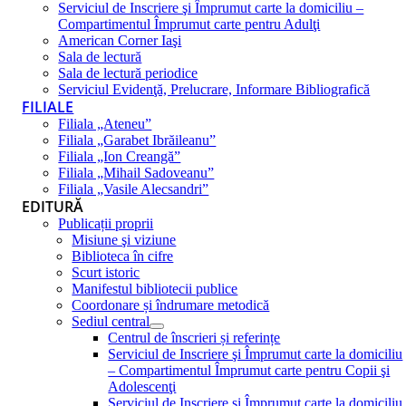
Serviciul de Inscriere şi Împrumut carte la domiciliu –
Compartimentul Împrumut carte pentru Adulţi
American Corner Iaşi
Sala de lectură
Sala de lectură periodice
Serviciul Evidenţă, Prelucrare, Informare Bibliografică
FILIALE
Filiala „Ateneu”
Filiala „Garabet Ibrăileanu”
Filiala „Ion Creangă”
Filiala „Mihail Sadoveanu”
Filiala „Vasile Alecsandri”
EDITURĂ
Publicații proprii
Misiune şi viziune
Biblioteca în cifre
Scurt istoric
Manifestul bibliotecii publice
Coordonare și îndrumare metodică
Sediul central
Centrul de înscrieri și referințe
Serviciul de Inscriere şi Împrumut carte la domiciliu
– Compartimentul Împrumut carte pentru Copii şi
Adolescenţi
Serviciul de Inscriere şi Împrumut carte la domiciliu