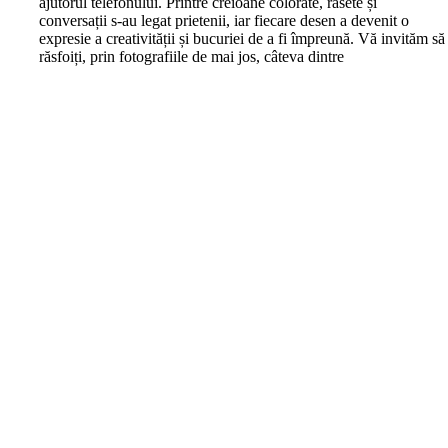
ajutorul telefonului. Printre creioane colorate, râsete și
conversații s-au legat prietenii, iar fiecare desen a devenit o
expresie a creativității și bucuriei de a fi împreună. Vă invităm să
răsfoiți, prin fotografiile de mai jos, câteva dintre