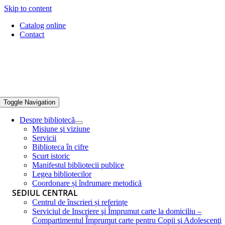
Skip to content
Catalog online
Contact
Toggle Navigation
Despre bibliotecă
Misiune şi viziune
Servicii
Biblioteca în cifre
Scurt istoric
Manifestul bibliotecii publice
Legea bibliotecilor
Coordonare și îndrumare metodică
SEDIUL CENTRAL
Centrul de înscrieri și referințe
Serviciul de Inscriere şi Împrumut carte la domiciliu –
Compartimentul Împrumut carte pentru Copii şi Adolescenţi