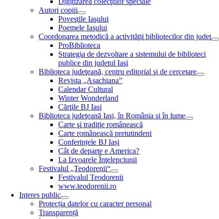
Digitizarea colecţiilor speciale
Autori copiii
Poveştile Iaşului
Poemele Iaşului
Coordonarea metodică a activităţii bibliotecilor din judeţ
ProBiblioteca
Strategia de dezvoltare a sistemului de biblioteci
publice din judeţul Iaşi
Biblioteca judeţeană, centru editorial şi de cercetare
Revista „Asachiana”
Calendar Cultural
Winter Wonderland
Cărţile BJ Iaşi
Biblioteca judeţeană Iaşi, în România şi în lume
Carte şi tradiţie românească
Carte românească pretutindeni
Conferințele BJ Iași
Cât de departe e America?
La Izvoarele Înţelepciunii
Festivalul „Teodorenii“
Festivalul Teodorenii
www.teodorenii.ro
Interes public
Protecția datelor cu caracter personal
Transparență