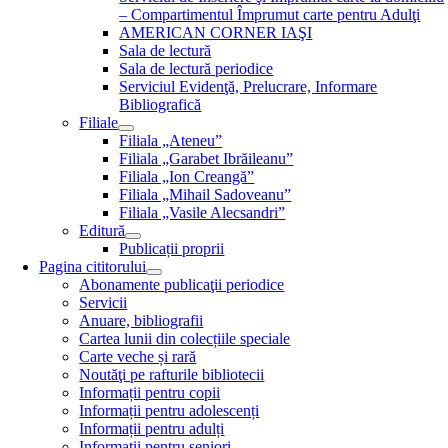
– Compartimentul Împrumut carte pentru Adulţi
AMERICAN CORNER IAŞI
Sala de lectură
Sala de lectură periodice
Serviciul Evidenţă, Prelucrare, Informare
Bibliografică
Filiale
Filiala „Ateneu”
Filiala „Garabet Ibrăileanu”
Filiala „Ion Creangă”
Filiala „Mihail Sadoveanu”
Filiala „Vasile Alecsandri”
Editură
Publicații proprii
Pagina cititorului
Abonamente publicaţii periodice
Servicii
Anuare, bibliografii
Cartea lunii din colecțiile speciale
Carte veche și rară
Noutăţi pe rafturile bibliotecii
Informații pentru copii
Informații pentru adolescenți
Informații pentru adulți
Informații pentru seniori