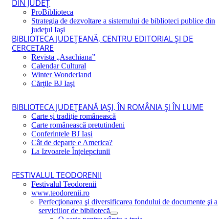
DIN JUDEŢ
ProBiblioteca
Strategia de dezvoltare a sistemului de biblioteci publice din
judeţul Iaşi
BIBLIOTECA JUDEŢEANĂ, CENTRU EDITORIAL ŞI DE
CERCETARE
Revista „Asachiana”
Calendar Cultural
Winter Wonderland
Cărţile BJ Iaşi
BIBLIOTECA JUDEŢEANĂ IAŞI, ÎN ROMÂNIA ŞI ÎN LUME
Carte şi tradiţie românească
Carte românească pretutindeni
Conferințele BJ Iași
Cât de departe e America?
La Izvoarele Înţelepciunii
FESTIVALUL TEODORENII
Festivalul Teodorenii
www.teodorenii.ro
Perfecţionarea şi diversificarea fondului de documente şi a
serviciilor de bibliotecă