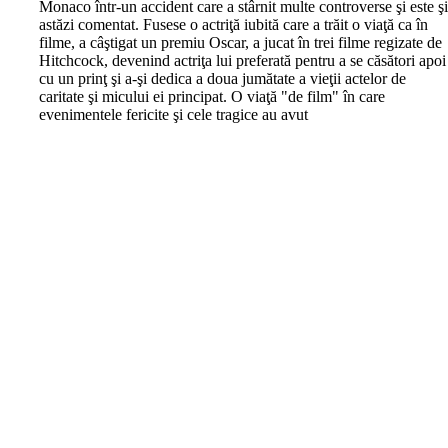
Monaco într-un accident care a stârnit multe controverse şi este ş
astăzi comentat. Fusese o actriţă iubită care a trăit o viaţă ca în
filme, a câştigat un premiu Oscar, a jucat în trei filme regizate de
Hitchcock, devenind actriţa lui preferată pentru a se căsători apoi
cu un prinţ şi a-şi dedica a doua jumătate a vieţii actelor de
caritate şi micului ei principat. O viaţă "de film" în care
evenimentele fericite şi cele tragice au avut