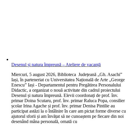
Desenul și natura împreună – Ateliere de vacanță
M
iercuri, 5 august 2026, Biblioteca Județeană „Gh. Asachi”
Iași, în parteneriat cu Universitatea Națională de Arte „George
Enescu” Iași - Departamentul pentru Pregătirea Personalului
Didactic, a organizat o nouă activitate din cadrul proiectului
Desenul și natura împreună. Elevii coordonați de prof. înv.
primar Doina Scutaru, prof. înv. primar Raluca Popa, consilier
școlar Irina Agache și prof. înv. primar Denisa Pintilie au
participat astăzi la o întâlnire în care am pictat forme diverse cu
ajutorul sforii și am învățat să ne cunoaștem pe fiecare din noi
desenând mâna personală, ornată cu