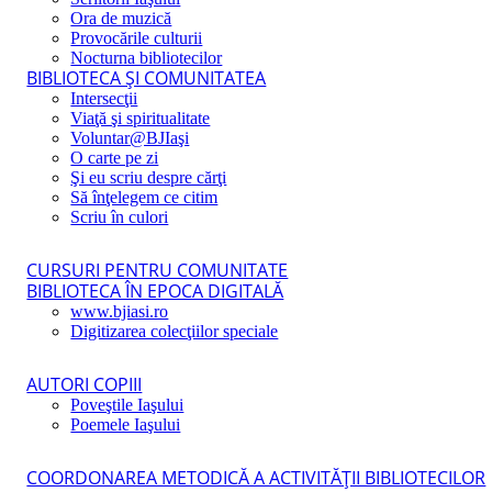
Ora de muzică
Provocările culturii
Nocturna bibliotecilor
BIBLIOTECA ŞI COMUNITATEA
Intersecţii
Viaţă şi spiritualitate
Voluntar@BJIaşi
O carte pe zi
Şi eu scriu despre cărţi
Să înţelegem ce citim
Scriu în culori
CURSURI PENTRU COMUNITATE
BIBLIOTECA ÎN EPOCA DIGITALĂ
www.bjiasi.ro
Digitizarea colecţiilor speciale
AUTORI COPIII
Poveştile Iaşului
Poemele Iaşului
COORDONAREA METODICĂ A ACTIVITĂŢII BIBLIOTECILOR