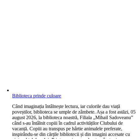
Biblioteca prinde culoare
C
ând imaginația întâlnește lectura, iar culorile dau viață
poveștilor, biblioteca se umple de zâmbete. Așa a fost astăzi, 05
august 2026, la biblioteca noastră, Filiala „Mihail Sadoveanu”
când s-au întâlnit copiii în cadrul activităților Clubului de
vacanță. Copiii au transpus pe hârtie animalele preferate,
inspirându-se din cărțile bibliotecii și din imagini accesate cu