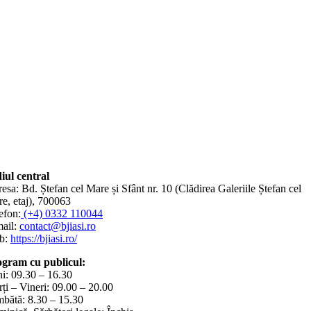
iul central
esa: Bd. Ștefan cel Mare și Sfânt nr. 10 (Clădirea Galeriile Ștefan cel
e, etaj), 700063
efon:
(+4) 0332 110044
ail:
contact@bjiasi.ro
b:
https://bjiasi.ro/
gram cu publicul:
i: 09.30 – 16.30
ți – Vineri: 09.00 – 20.00
bătă: 8.30 – 15.30