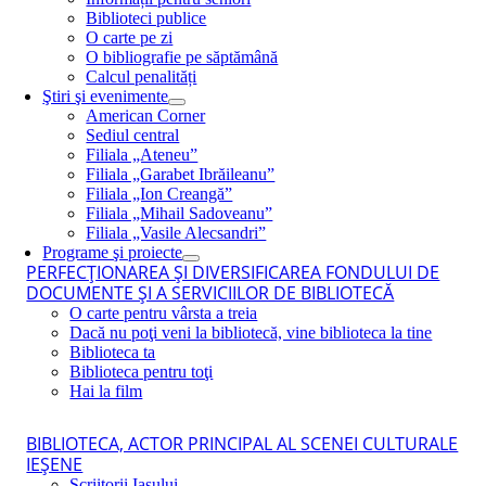
Biblioteci publice
O carte pe zi
O bibliografie pe săptămână
Calcul penalități
Ştiri şi evenimente
American Corner
Sediul central
Filiala „Ateneu”
Filiala „Garabet Ibrăileanu”
Filiala „Ion Creangă”
Filiala „Mihail Sadoveanu”
Filiala „Vasile Alecsandri”
Programe şi proiecte
PERFECŢIONAREA ŞI DIVERSIFICAREA FONDULUI DE
DOCUMENTE ŞI A SERVICIILOR DE BIBLIOTECĂ
O carte pentru vârsta a treia
Dacă nu poţi veni la bibliotecă, vine biblioteca la tine
Biblioteca ta
Biblioteca pentru toţi
Hai la film
BIBLIOTECA, ACTOR PRINCIPAL AL SCENEI CULTURALE
IEŞENE
Scriitorii Iaşului