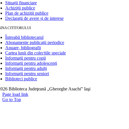
Situații financiare
Achiziții publice
Plan de achiziţii publice
Declarații de avere și de interese
INA CITITORULUI
Întreabă bibliotecarul
Abonamente publicaţii periodice
Anuare, bibliografii
Cartea lunii din colecțiile speciale
Informații pentru copii
Informații pentru adolescenți
Informații pentru adulți
Informații pentru seniori
Biblioteci publice
026 Biblioteca Judeţeană „Gheorghe Asachi” Iaşi
Page load link
Go to Top