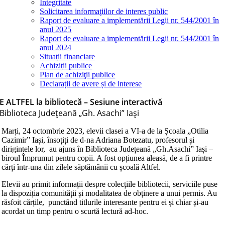
Integritate
Solicitarea informaţiilor de interes public
Raport de evaluare a implementării Legii nr. 544/2001 în
anul 2025
Raport de evaluare a implementării Legii nr. 544/2001 în
anul 2024
Situații financiare
Achiziții publice
Plan de achiziţii publice
Declarații de avere și de interese
E ALTFEL la bibliotecă – Sesiune interactivă
Biblioteca Judeţeană „Gh. Asachi” Iaşi
Marți, 24 octombrie 2023, elevii clasei a VI-a de la Școala „Otilia
Cazimirˮ Iași, însoțiți de d-na Adriana Botezatu, profesorul și
dirigintele lor, au ajuns în Biblioteca Județeană „Gh.Asachiˮ Iași –
biroul Împrumut pentru copii. A fost opțiunea aleasă, de a fi printre
cărți într-una din zilele săptămânii cu școală Altfel.
Elevii au primit informații despre colecțiile bibliotecii, serviciile puse
la dispoziția comunității și modalitatea de obținere a unui permis. Au
răsfoit cărțile, punctând titlurile interesante pentru ei și chiar și-au
acordat un timp pentru o scurtă lectură ad-hoc.