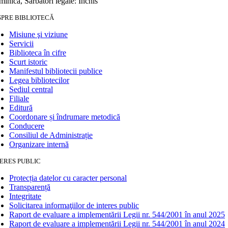
inică, Sărbători legale: Închis
SPRE BIBLIOTECĂ
Misiune şi viziune
Servicii
Biblioteca în cifre
Scurt istoric
Manifestul bibliotecii publice
Legea bibliotecilor
Sediul central
Filiale
Editură
Coordonare și îndrumare metodică
Conducere
Consiliul de Administrație
Organizare internă
ERES PUBLIC
Protecția datelor cu caracter personal
Transparență
Integritate
Solicitarea informaţiilor de interes public
Raport de evaluare a implementării Legii nr. 544/2001 în anul 2025
Raport de evaluare a implementării Legii nr. 544/2001 în anul 2024