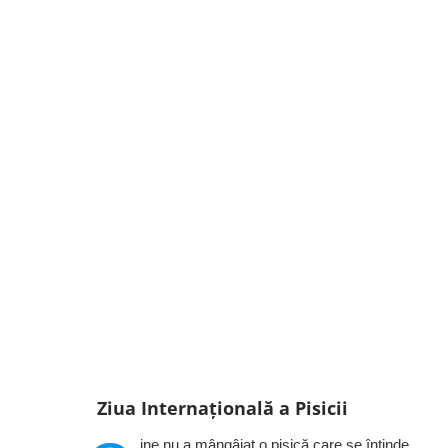
Ziua Internațională a Pisicii
ine nu a mângâiat o pisică care se întinde