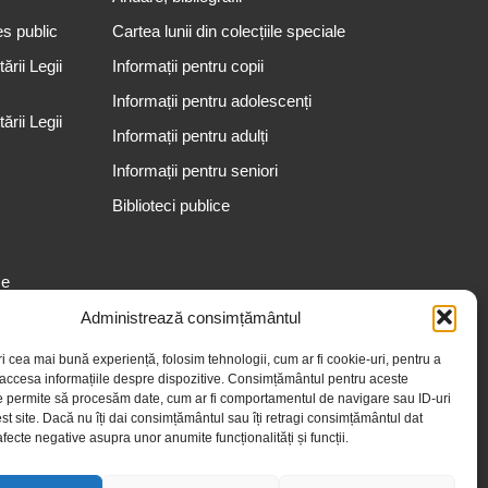
es public
Cartea lunii din colecțiile speciale
rii Legii
Informații pentru copii
Informații pentru adolescenți
rii Legii
Informații pentru adulți
Informații pentru seniori
Biblioteci publice
se
Administrează consimțământul
ri cea mai bună experiență, folosim tehnologii, cum ar fi cookie-uri, pentru a
 accesa informațiile despre dispozitive. Consimțământul pentru aceste
e permite să procesăm date, cum ar fi comportamentul de navigare sau ID-uri
st site. Dacă nu îți dai consimțământul sau îți retragi consimțământul dat
fecte negative asupra unor anumite funcționalități și funcții.