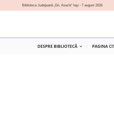
Skip
Biblioteca Judeţeană „Gh. Asachi” Iaşi - 7 august 2026
to
content
DESPRE BIBLIOTECĂ
PAGINA CI