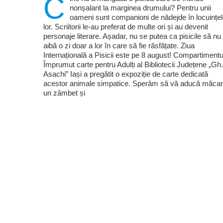
C
nonșalant la marginea drumului? Pentru unii
oameni sunt companioni de nădejde în locuințe
lor. Scriitorii le-au preferat de multe ori și au devenit
personaje literare. Așadar, nu se putea ca pisicile să nu
aibă o zi doar a lor în care să fie răsfățate. Ziua
Internațională a Pisicii este pe 8 august! Compartimentu
Împrumut carte pentru Adulți al Bibliotecii Județene „Gh.
Asachi” Iași a pregătit o expoziție de carte dedicată
acestor animale simpatice. Sperăm să vă aducă măcar
un zâmbet și