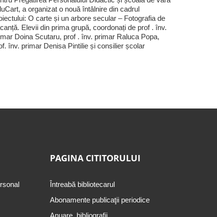
uCart, a organizat o nouă întâlnire din cadrul
oiectului: O carte și un arbore secular – Fotografia de
canță. Elevii din prima grupă, coordonați de prof . înv.
imar Doina Scutaru, prof . înv. primar Raluca Popa,
of. înv. primar Denisa Pintilie și consilier școlar
PAGINA CITITORULUI
ersonal
Întreabă bibliotecarul
Abonamente publicaţii periodice
Anuare, bibliografii