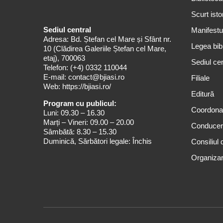
Scurt isto
Sediul central
Manifestul
Adresa: Bd. Ștefan cel Mare și Sfânt nr.
Legea bibl
10 (Clădirea Galeriile Ștefan cel Mare,
etaj), 700063
Sediul cen
Telefon:
(+4) 0332 110044
E-mail:
contact@bjiasi.ro
Filiale
Web:
https://bjiasi.ro/
Editură
Program cu publicul:
Coordona
Luni: 09.30 – 16.30
Marți – Vineri: 09.00 – 20.00
Conduce
Sâmbătă: 8.30 – 15.30
Duminică, Sărbători legale: Închis
Consiliul 
Organizar