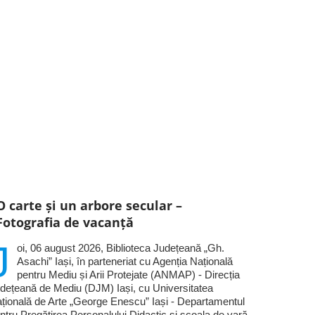
O carte și un arbore secular –
Fotografia de vacanță
J
oi, 06 august 2026, Biblioteca Județeană „Gh.
Asachi” Iași, în parteneriat cu Agenția Națională
pentru Mediu și Arii Protejate (ANMAP) - Direcția
dețeană de Mediu (DJM) Iași, cu Universitatea
țională de Arte „George Enescu” Iași - Departamentul
ntru Pregătirea Personalului Didactic și școala de vară