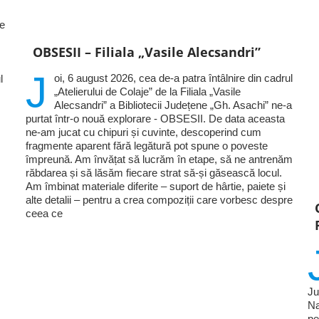
le
OBSESII – Filiala „Vasile Alecsandri”
J
oi, 6 august 2026, cea de-a patra întâlnire din cadrul
l
„Atelierului de Colaje” de la Filiala „Vasile
Alecsandri” a Bibliotecii Județene „Gh. Asachi” ne-a
purtat într-o nouă explorare - OBSESII. De data aceasta
ne-am jucat cu chipuri și cuvinte, descoperind cum
fragmente aparent fără legătură pot spune o poveste
împreună. Am învățat să lucrăm în etape, să ne antrenăm
răbdarea și să lăsăm fiecare strat să-și găsească locul.
Am îmbinat materiale diferite – suport de hârtie, paiete și
alte detalii – pentru a crea compoziții care vorbesc despre
ceea ce
Ju
Na
pe