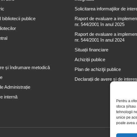
ric
Solicitarea informaţiilor de inter
 bibliotecii publice
Raport de evaluare a implementă
nr. 544/2001 în anul 2025
iotecilor
Raport de evaluare a implementă
tral
nr. 544/2001 în anul 2024
Situații financiare
Achiziții publice
re și îndrumare metodică
Plan de achiziţii publice
re
Declarații de avere și de intere
de Administrație
e internă
Pentru a ofe
stoca și/sau
tehnologii n
unice pe ace
poate avea a