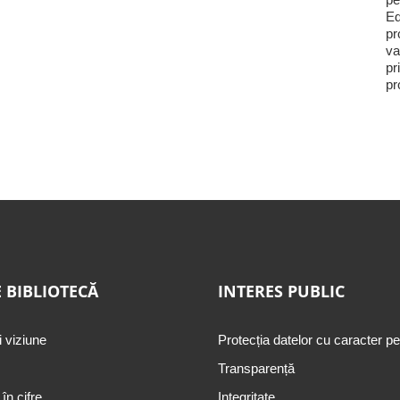
Ed
pr
va
pr
pr
 BIBLIOTECĂ
INTERES PUBLIC
i viziune
Protecția datelor cu caracter p
Transparență
 în cifre
Integritate