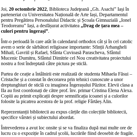
Joi,
20 octombrie 2022
, Biblioteca Judeţeană „Gh. Asachi” Iași în
parteneriat cu Universitatea Națională de Arte Iași, Departamentul
pentru Pregătirea Personalului Didactic și Școala Gimnazială „Ionel
Teodoreanu” Iași, a desfășurat activitatea
„
Drag de țara mea –
culori pentru
îngerași
”
.
Într-o perioadă în care atât în calendarul orthodox cât și în cel catolic
avem o serie de sărbători religioase importante: Sfinții Arhangheli
Mihail, Gavriil și Rafael, Sfânta Cuvioasă Parascheva, Sfântul
Mucenic Dumitru, Sfântul Dimitrie cel Nou creativitatea proiectului
nostru a fost îndreptată câtre pictura pe sticlă.
Partea de ceație a întâlnirii este realizată de studenta Mihaela Făsui –
Cristache și a constat în decorarea prin tehnici cunoscute a unor
dreptunghiuri de sticlă cu imaginea Îngerașului Păzitor. Elevii clasa a
IIa au fost coordonați de către prof. înv. primar Cristina Elena Alexa.
Copiii au primit explicații despre semnificația icoanei și a culorilor
folosite la picatrea acestora de la prof. religie Fârtăeș Alin.
Reprezentanții bibliotecii au expus cărțile din colecțiile bibliotecii,
specifice vârstei și subiectului abordat.
Întrevederea a avut loc onsite și se va finaliza după mai multe ore de
lucru cu o expoziție în cadrul școlii, lucrările fiind deosebit de fragile.