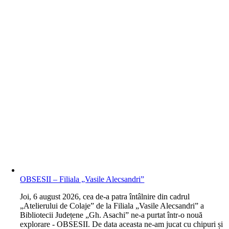
OBSESII – Filiala „Vasile Alecsandri”
J
oi, 6 august 2026, cea de-a patra întâlnire din cadrul
„Atelierului de Colaje” de la Filiala „Vasile Alecsandri” a
Bibliotecii Județene „Gh. Asachi” ne-a purtat într-o nouă
explorare - OBSESII. De data aceasta ne-am jucat cu chipuri și