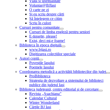
Viaţă şi spiritualitate
Voluntar@BJIaşi
O carte pe zi
Şi eu scriu despre cărţi
Să înţelegem ce citim
Scriu în culori
Cursuri pentru comunitate
Cursuri de limba engleză pentru seniori
E-tiquette, please!
Exist, deci mi-e foame!
Biblioteca în epoca digitală
www.bjiasi.ro
Digitizarea colecţiilor speciale
Autori copiii
Poveştile Iaşului
Poemele Iaşului
Coordonarea metodică a activităţii bibliotecilor din judeţ
ProBiblioteca
Strategia de dezvoltare a sistemului de biblioteci
publice din judeţul Iaşi
Biblioteca judeţeană, centru editorial şi de cercetare
Revista „Asachiana”
Calendar Cultural
Winter Wonderland
Cărţile BJ Iaşi