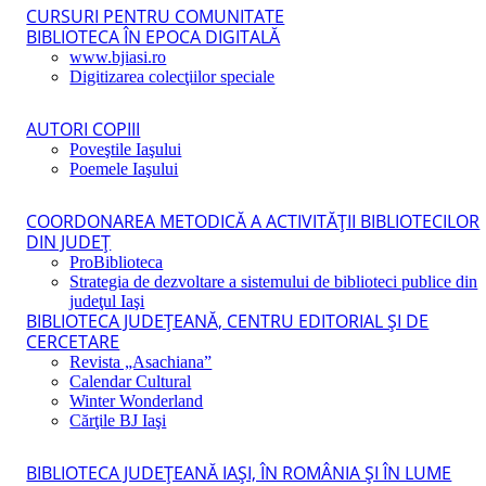
CURSURI PENTRU COMUNITATE
BIBLIOTECA ÎN EPOCA DIGITALĂ
www.bjiasi.ro
Digitizarea colecţiilor speciale
AUTORI COPIII
Poveştile Iaşului
Poemele Iaşului
COORDONAREA METODICĂ A ACTIVITĂŢII BIBLIOTECILOR
DIN JUDEŢ
ProBiblioteca
Strategia de dezvoltare a sistemului de biblioteci publice din
judeţul Iaşi
BIBLIOTECA JUDEŢEANĂ, CENTRU EDITORIAL ŞI DE
CERCETARE
Revista „Asachiana”
Calendar Cultural
Winter Wonderland
Cărţile BJ Iaşi
BIBLIOTECA JUDEŢEANĂ IAŞI, ÎN ROMÂNIA ŞI ÎN LUME