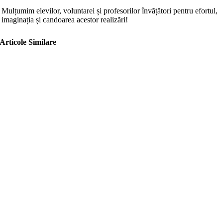
Mulțumim elevilor, voluntarei și profesorilor învățători pentru efortul,
imaginația și candoarea acestor realizări!
Articole Similare