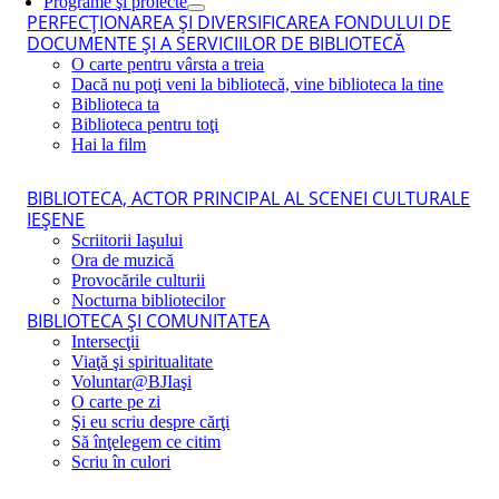
Programe şi proiecte
PERFECŢIONAREA ŞI DIVERSIFICAREA FONDULUI DE
DOCUMENTE ŞI A SERVICIILOR DE BIBLIOTECĂ
O carte pentru vârsta a treia
Dacă nu poţi veni la bibliotecă, vine biblioteca la tine
Biblioteca ta
Biblioteca pentru toţi
Hai la film
BIBLIOTECA, ACTOR PRINCIPAL AL SCENEI CULTURALE
IEŞENE
Scriitorii Iaşului
Ora de muzică
Provocările culturii
Nocturna bibliotecilor
BIBLIOTECA ŞI COMUNITATEA
Intersecţii
Viaţă şi spiritualitate
Voluntar@BJIaşi
O carte pe zi
Şi eu scriu despre cărţi
Să înţelegem ce citim
Scriu în culori