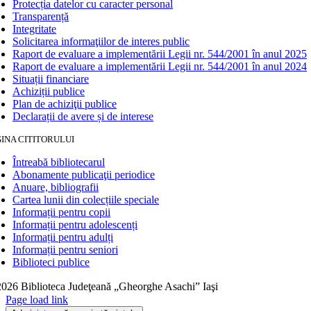
Protecția datelor cu caracter personal
Transparență
Integritate
Solicitarea informaţiilor de interes public
Raport de evaluare a implementării Legii nr. 544/2001 în anul 2025
Raport de evaluare a implementării Legii nr. 544/2001 în anul 2024
Situații financiare
Achiziții publice
Plan de achiziţii publice
Declarații de avere și de interese
INA CITITORULUI
Întreabă bibliotecarul
Abonamente publicaţii periodice
Anuare, bibliografii
Cartea lunii din colecțiile speciale
Informații pentru copii
Informații pentru adolescenți
Informații pentru adulți
Informații pentru seniori
Biblioteci publice
026 Biblioteca Judeţeană „Gheorghe Asachi” Iaşi
Page load link