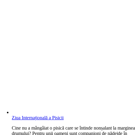
Ziua Internațională a Pisicii
C
ine nu a mângâiat o pisică care se întinde nonșalant la margine
drumului? Pentru unii oameni sunt companioni de nădejde în