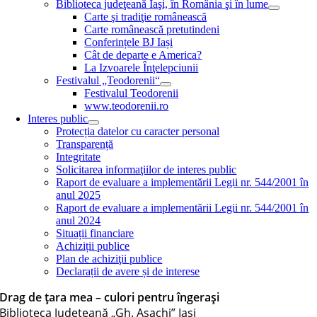
Biblioteca judeţeană Iaşi, în România şi în lume
Carte şi tradiţie românească
Carte românească pretutindeni
Conferințele BJ Iași
Cât de departe e America?
La Izvoarele Înţelepciunii
Festivalul „Teodorenii“
Festivalul Teodorenii
www.teodorenii.ro
Interes public
Protecția datelor cu caracter personal
Transparență
Integritate
Solicitarea informaţiilor de interes public
Raport de evaluare a implementării Legii nr. 544/2001 în
anul 2025
Raport de evaluare a implementării Legii nr. 544/2001 în
anul 2024
Situații financiare
Achiziții publice
Plan de achiziţii publice
Declarații de avere și de interese
Drag de țara mea – culori pentru îngerași
Biblioteca Judeţeană „Gh. Asachi” Iaşi