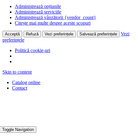
Administrează opțiunile
Administrează serviciile
Administrează vânzătorii {vendor_count}
Citește mai multe despre aceste scopuri
Vezi
Acceptă
Refuză
Vezi preferințele
Salvează preferințele
preferințele
Politică cookie-uri
Skip to content
Catalog online
Contact
Toggle Navigation