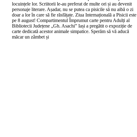
locuințele lor. Scriitorii le-au preferat de multe ori și au devenit
personaje literare. Așadar, nu se putea ca pisicile să nu aibă o zi
doar a lor în care să fie răsfățate. Ziua Internațională a Pisicii este
pe 8 august! Compartimentul Împrumut carte pentru Adulți al
Bibliotecii Județene „Gh. Asachi” Iași a pregătit o expoziție de
carte dedicată acestor animale simpatice. Sperăm să vă aducă
măcar un zâmbet și