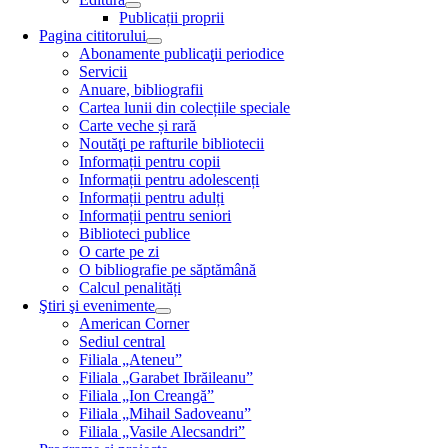
Publicații proprii
Pagina cititorului
Abonamente publicaţii periodice
Servicii
Anuare, bibliografii
Cartea lunii din colecțiile speciale
Carte veche și rară
Noutăţi pe rafturile bibliotecii
Informații pentru copii
Informații pentru adolescenți
Informații pentru adulți
Informații pentru seniori
Biblioteci publice
O carte pe zi
O bibliografie pe săptămână
Calcul penalități
Ştiri şi evenimente
American Corner
Sediul central
Filiala „Ateneu”
Filiala „Garabet Ibrăileanu”
Filiala „Ion Creangă”
Filiala „Mihail Sadoveanu”
Filiala „Vasile Alecsandri”