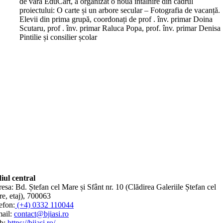
de vară EduCart, a organizat o nouă întâlnire din cadrul
proiectului: O carte și un arbore secular – Fotografia de vacanță.
Elevii din prima grupă, coordonați de prof . înv. primar Doina
Scutaru, prof . înv. primar Raluca Popa, prof. înv. primar Denisa
Pintilie și consilier școlar
iul central
esa: Bd. Ștefan cel Mare și Sfânt nr. 10 (Clădirea Galeriile Ștefan cel
e, etaj), 700063
efon:
(+4) 0332 110044
ail:
contact@bjiasi.ro
b:
https://bjiasi.ro/