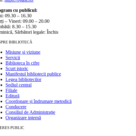
gram cu publicul:
i: 09.30 – 16.30
ți – Vineri: 09.00 – 20.00
bătă: 8.30 – 15.30
inică, Sărbători legale: Închis
SPRE BIBLIOTECĂ
Misiune şi viziune
Servicii
Biblioteca în cifre
Scurt istoric
Manifestul bibliotecii publice
Legea bibliotecilor
Sediul central
Filiale
Editură
Coordonare și îndrumare metodică
Conducere
Consiliul de Administrație
Organizare internă
ERES PUBLIC