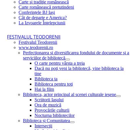
Carte şi tradiţie românească
Carte românească pretutindeni
Conferințele BJ Iași
Cât de departe e America?
La Izvoarele Înţelepciunii
FESTIVALUL TEODORENII
Festivalul Teodorenii
www.teodorenii.ro
Perfecţionarea şi diversificarea fondului de documente şi a
serviciilor de bibliotecă
O carte pentru vârsta a treia
Dacă nu poţi veni la bibliotecă, vine biblioteca la
tine
Biblioteca ta
Biblioteca pentru toţi
Hai la film
Biblioteca, actor principal al scenei culturale ieşene
Scriitorii Iaşului
Ora de muzică
Provocările culturii
Nocturna bibliotecilor
Biblioteca și Comunitatea
Intersecţii