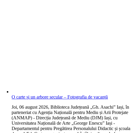
O carte și un arbore secular – Fotografia de vacanță
J
oi, 06 august 2026, Biblioteca Județeană „Gh. Asachi” Iași, în
parteneriat cu Agenția Națională pentru Mediu și Arii Protejate
(ANMAP) - Direcția Județeană de Mediu (DJM) Iași, cu
Universitatea Națională de Arte „George Enescu” Iași -
Departamentul pentru Pregătirea Personalului Didactic și școala