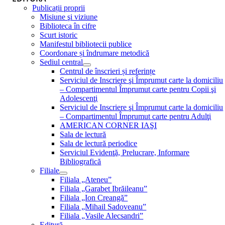
Publicații proprii
Misiune şi viziune
Biblioteca în cifre
Scurt istoric
Manifestul bibliotecii publice
Coordonare și îndrumare metodică
Sediul central
Centrul de înscrieri și referințe
Serviciul de Inscriere şi Împrumut carte la domiciliu
– Compartimentul Împrumut carte pentru Copii şi
Adolescenţi
Serviciul de Inscriere şi Împrumut carte la domiciliu
– Compartimentul Împrumut carte pentru Adulţi
AMERICAN CORNER IAŞI
Sala de lectură
Sala de lectură periodice
Serviciul Evidenţă, Prelucrare, Informare
Bibliografică
Filiale
Filiala „Ateneu”
Filiala „Garabet Ibrăileanu”
Filiala „Ion Creangă”
Filiala „Mihail Sadoveanu”
Filiala „Vasile Alecsandri”
Editură