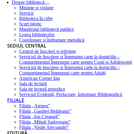
Despre bibliotecă
Misiune şi viziune
Servicii
Biblioteca în cifre
Scurt istoric
Manifestul bibliotecii publice
Legea bibliotecilor
Coordonare și îndrumare metodică
SEDIUL CENTRAL
Centrul de înscrieri și referințe
Serviciul de Inscriere şi Împrumut carte la domiciliu –
Compartimentul Împrumut carte pentru Copii şi Adolescenţi
Serviciul de Inscriere şi Împrumut carte la domiciliu –
Compartimentul Împrumut carte pentru Adulţi
American Corner Iaşi
Sala de lectură
Sala de lectură periodice
Serviciul Evidenţă, Prelucrare, Informare Bibliografică
FILIALE
Filiala „Ateneu”
Filiala „Garabet Ibrăileanu”
Filiala „Ion Creangă”
Filiala „Mihail Sadoveanu”
Filiala „Vasile Alecsandri”
EDITURĂ