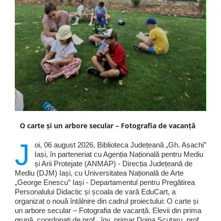
O carte și un arbore secular – Fotografia de vacanță
J
oi, 06 august 2026, Biblioteca Județeană „Gh. Asachi”
Iași, în parteneriat cu Agenția Națională pentru Mediu
și Arii Protejate (ANMAP) - Direcția Județeană de
Mediu (DJM) Iași, cu Universitatea Națională de Arte
„George Enescu” Iași - Departamentul pentru Pregătirea
Personalului Didactic și școala de vară EduCart, a
organizat o nouă întâlnire din cadrul proiectului: O carte și
un arbore secular – Fotografia de vacanță. Elevii din prima
grupă, coordonați de prof . înv. primar Doina Scutaru, prof .