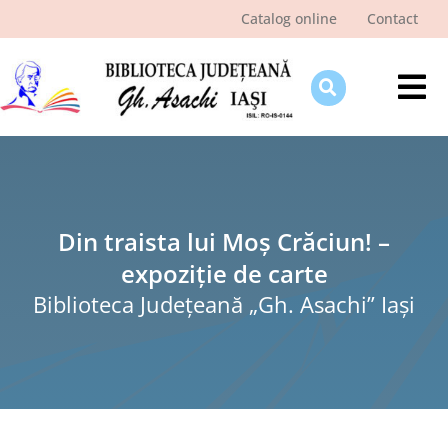
Skip
Catalog online
Contact
to
content
Tog
Nav
Despre bibliotecă
Pagina cititorului
Ştiri şi evenimente
Din traista lui Moș Crăciun! –
expoziție de carte
Programe şi proiecte
Biblioteca Judeţeană „Gh. Asachi” Iaşi
Interes public