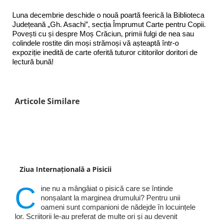
Luna decembrie deschide o nouă poartă feerică la Biblioteca
Județeană „Gh. Asachi”, secția Împrumut Carte pentru Copii.
Povești cu și despre Moș Crăciun, primii fulgi de nea sau
colindele rostite din moși strămoși vă așteaptă într-o
expoziție inedită de carte oferită tuturor cititorilor doritori de
lectură bună!
Articole Similare
Ziua Internațională a Pisicii
C
ine nu a mângâiat o pisică care se întinde
nonșalant la marginea drumului? Pentru unii
oameni sunt companioni de nădejde în locuințele
lor. Scriitorii le-au preferat de multe ori și au devenit