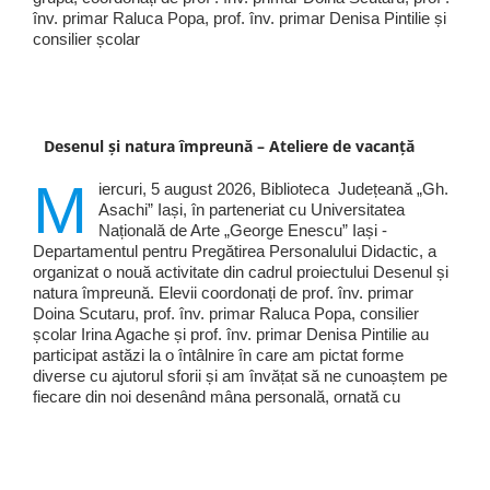
înv. primar Raluca Popa, prof. înv. primar Denisa Pintilie și
consilier școlar
Desenul și natura împreună – Ateliere de vacanță
M
iercuri, 5 august 2026, Biblioteca Județeană „Gh.
Asachi” Iași, în parteneriat cu Universitatea
Națională de Arte „George Enescu” Iași -
Departamentul pentru Pregătirea Personalului Didactic, a
organizat o nouă activitate din cadrul proiectului Desenul și
natura împreună. Elevii coordonați de prof. înv. primar
Doina Scutaru, prof. înv. primar Raluca Popa, consilier
școlar Irina Agache și prof. înv. primar Denisa Pintilie au
participat astăzi la o întâlnire în care am pictat forme
diverse cu ajutorul sforii și am învățat să ne cunoaștem pe
fiecare din noi desenând mâna personală, ornată cu