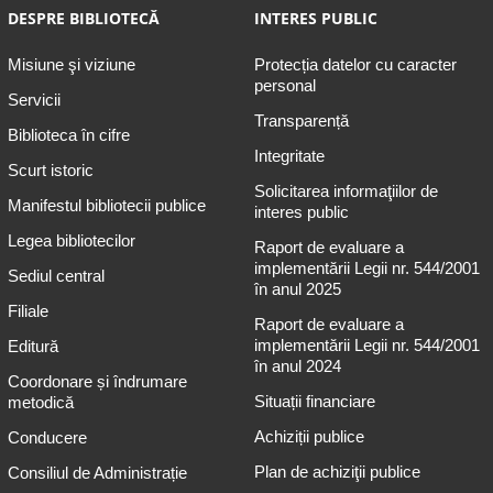
DESPRE BIBLIOTECĂ
INTERES PUBLIC
Misiune şi viziune
Protecția datelor cu caracter
personal
Servicii
Transparență
Biblioteca în cifre
Integritate
Scurt istoric
Solicitarea informaţiilor de
Manifestul bibliotecii publice
interes public
Legea bibliotecilor
Raport de evaluare a
implementării Legii nr. 544/2001
Sediul central
în anul 2025
Filiale
Raport de evaluare a
implementării Legii nr. 544/2001
Editură
în anul 2024
Coordonare și îndrumare
Situații financiare
metodică
Achiziții publice
Conducere
Plan de achiziţii publice
Consiliul de Administrație