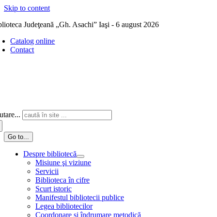
Skip to content
blioteca Judeţeană „Gh. Asachi” Iaşi - 6 august 2026
Catalog online
Contact
tare...
Go to...
Despre bibliotecă
Misiune şi viziune
Servicii
Biblioteca în cifre
Scurt istoric
Manifestul bibliotecii publice
Legea bibliotecilor
Coordonare și îndrumare metodică