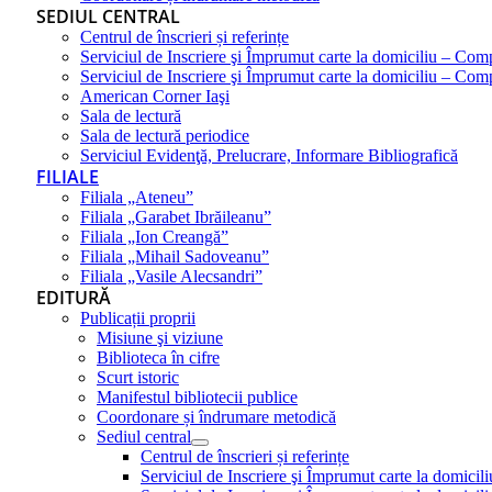
SEDIUL CENTRAL
Centrul de înscrieri și referințe
Serviciul de Inscriere şi Împrumut carte la domiciliu – Com
Serviciul de Inscriere şi Împrumut carte la domiciliu – Co
American Corner Iaşi
Sala de lectură
Sala de lectură periodice
Serviciul Evidenţă, Prelucrare, Informare Bibliografică
FILIALE
Filiala „Ateneu”
Filiala „Garabet Ibrăileanu”
Filiala „Ion Creangă”
Filiala „Mihail Sadoveanu”
Filiala „Vasile Alecsandri”
EDITURĂ
Publicații proprii
Misiune şi viziune
Biblioteca în cifre
Scurt istoric
Manifestul bibliotecii publice
Coordonare și îndrumare metodică
Sediul central
Centrul de înscrieri și referințe
Serviciul de Inscriere şi Împrumut carte la domici