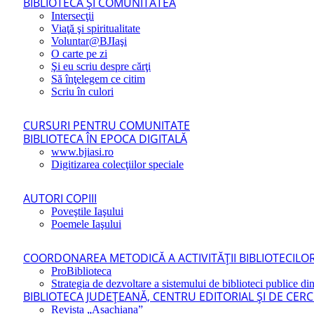
BIBLIOTECA ŞI COMUNITATEA
Intersecţii
Viaţă şi spiritualitate
Voluntar@BJIaşi
O carte pe zi
Şi eu scriu despre cărţi
Să înţelegem ce citim
Scriu în culori
CURSURI PENTRU COMUNITATE
BIBLIOTECA ÎN EPOCA DIGITALĂ
www.bjiasi.ro
Digitizarea colecţiilor speciale
AUTORI COPIII
Poveştile Iaşului
Poemele Iaşului
COORDONAREA METODICĂ A ACTIVITĂŢII BIBLIOTECILOR
ProBiblioteca
Strategia de dezvoltare a sistemului de biblioteci publice din
BIBLIOTECA JUDEŢEANĂ, CENTRU EDITORIAL ŞI DE CER
Revista „Asachiana”