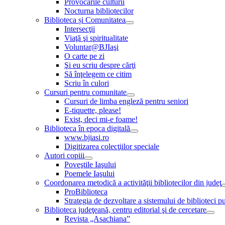
Provocările culturii
Nocturna bibliotecilor
Biblioteca și Comunitatea
Intersecţii
Viaţă şi spiritualitate
Voluntar@BJIaşi
O carte pe zi
Şi eu scriu despre cărţi
Să înţelegem ce citim
Scriu în culori
Cursuri pentru comunitate
Cursuri de limba engleză pentru seniori
E-tiquette, please!
Exist, deci mi-e foame!
Biblioteca în epoca digitală
www.bjiasi.ro
Digitizarea colecţiilor speciale
Autori copiii
Poveştile Iaşului
Poemele Iaşului
Coordonarea metodică a activităţii bibliotecilor din judeţ
ProBiblioteca
Strategia de dezvoltare a sistemului de biblioteci pu
Biblioteca judeţeană, centru editorial şi de cercetare
Revista „Asachiana”