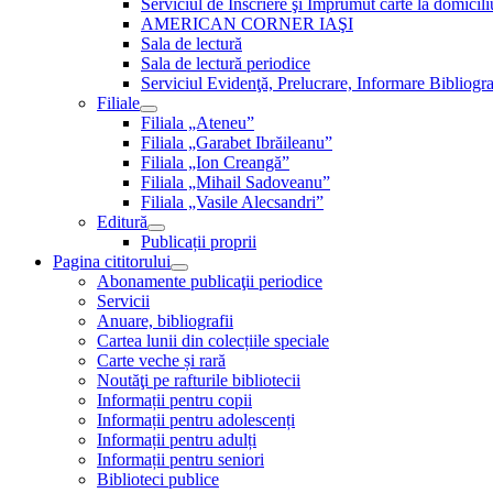
Serviciul de Inscriere şi Împrumut carte la domici
AMERICAN CORNER IAŞI
Sala de lectură
Sala de lectură periodice
Serviciul Evidenţă, Prelucrare, Informare Bibliogra
Filiale
Filiala „Ateneu”
Filiala „Garabet Ibrăileanu”
Filiala „Ion Creangă”
Filiala „Mihail Sadoveanu”
Filiala „Vasile Alecsandri”
Editură
Publicații proprii
Pagina cititorului
Abonamente publicaţii periodice
Servicii
Anuare, bibliografii
Cartea lunii din colecțiile speciale
Carte veche și rară
Noutăţi pe rafturile bibliotecii
Informații pentru copii
Informații pentru adolescenți
Informații pentru adulți
Informații pentru seniori
Biblioteci publice