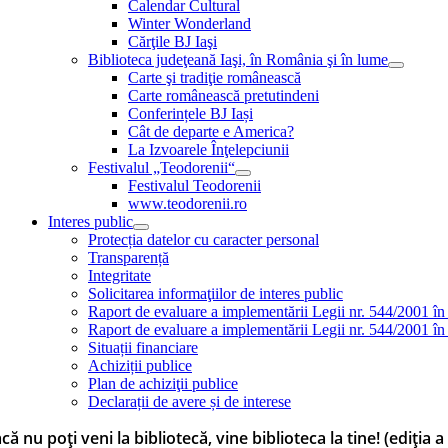
Calendar Cultural
Winter Wonderland
Cărţile BJ Iaşi
Biblioteca judeţeană Iaşi, în România şi în lume
Carte şi tradiţie românească
Carte românească pretutindeni
Conferințele BJ Iași
Cât de departe e America?
La Izvoarele Înţelepciunii
Festivalul „Teodorenii“
Festivalul Teodorenii
www.teodorenii.ro
Interes public
Protecția datelor cu caracter personal
Transparență
Integritate
Solicitarea informaţiilor de interes public
Raport de evaluare a implementării Legii nr. 544/2001 în
Raport de evaluare a implementării Legii nr. 544/2001 în
Situații financiare
Achiziții publice
Plan de achiziţii publice
Declarații de avere și de interese
că nu poți veni la bibliotecă, vine biblioteca la tine! (ediția a