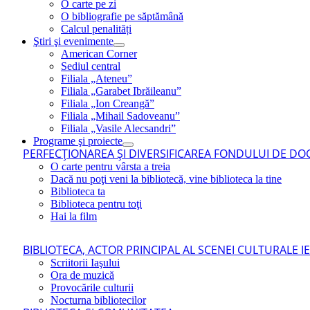
O carte pe zi
O bibliografie pe săptămână
Calcul penalități
Ştiri şi evenimente
American Corner
Sediul central
Filiala „Ateneu”
Filiala „Garabet Ibrăileanu”
Filiala „Ion Creangă”
Filiala „Mihail Sadoveanu”
Filiala „Vasile Alecsandri”
Programe şi proiecte
PERFECŢIONAREA ŞI DIVERSIFICAREA FONDULUI DE DOC
O carte pentru vârsta a treia
Dacă nu poţi veni la bibliotecă, vine biblioteca la tine
Biblioteca ta
Biblioteca pentru toţi
Hai la film
BIBLIOTECA, ACTOR PRINCIPAL AL SCENEI CULTURALE I
Scriitorii Iaşului
Ora de muzică
Provocările culturii
Nocturna bibliotecilor