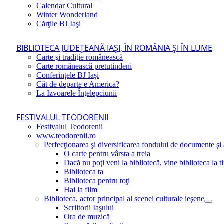
Calendar Cultural
Winter Wonderland
Cărţile BJ Iaşi
BIBLIOTECA JUDEŢEANĂ IAŞI, ÎN ROMÂNIA ŞI ÎN LUME
Carte şi tradiţie românească
Carte românească pretutindeni
Conferințele BJ Iași
Cât de departe e America?
La Izvoarele Înţelepciunii
FESTIVALUL TEODORENII
Festivalul Teodorenii
www.teodorenii.ro
Perfecţionarea şi diversificarea fondului de documente şi a
O carte pentru vârsta a treia
Dacă nu poţi veni la bibliotecă, vine biblioteca la t
Biblioteca ta
Biblioteca pentru toţi
Hai la film
Biblioteca, actor principal al scenei culturale ieşene
Scriitorii Iaşului
Ora de muzică