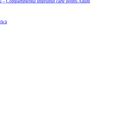
liu – Compartimentul Împrumut carte pentru Adulţi
fică