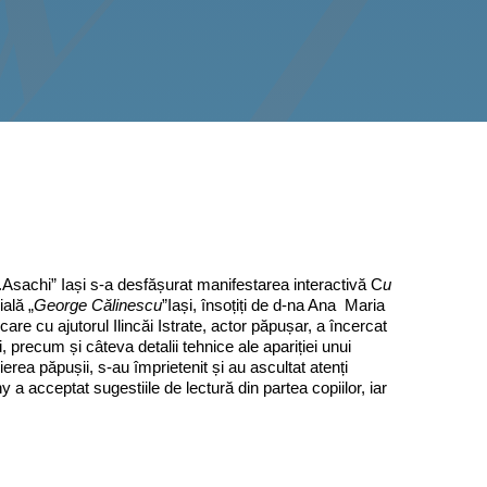
.Asachi” Iași s-a desfășurat manifestarea interactivă C
u
ală „
George Călinescu
”Iași, însoțiți de d-na Ana Maria
re cu ajutorul Ilincăi Istrate, actor păpușar, a încercat
, precum și câteva detalii tehnice ale apariției unui
ierea păpușii, s-au împrietenit și au ascultat atenți
ny a acceptat sugestiile de lectură din partea copiilor, iar