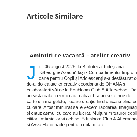
Articole Similare
Amintiri de vacanță – atelier creativ
J
oi, 06 august 2026, la Biblioteca Județeană
„Gheorghe Asachi” Iași - Compartimentul Împrum
carte pentru Copii și Adolescenți s-a desfășurat c
de-al doilea atelier creativ coordonat de OHANA și
colaboratorii săi de la Edubloom Club & Afterschool. De
această dată, cei mici au realizat brățări și semne de
carte din mărgeluțe, fiecare creație fiind unică și plină d
culoare. A fost minunat să le vedem răbdarea, imaginaț
și entuziasmul cu care au lucrat. Mulțumim tuturor copii
cititori, mămicilor și echipei Edubloom Club & Afterscho
și Avva Handmade pentru o colaborare