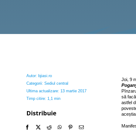
Autor:
bjiasi.ro
Joi, 9 
Categorii:
Sediul central
Pogany
Pînzaru
Ultima actualizare: 13 martie 2017
să facă
Timp citire: 1,1 min
astfel 
poveste
Distribuie
aceștia 
Manifes