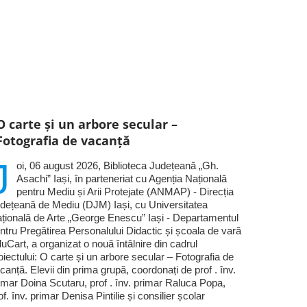
O carte și un arbore secular –
Fotografia de vacanță
J
oi, 06 august 2026, Biblioteca Județeană „Gh.
Asachi” Iași, în parteneriat cu Agenția Națională
pentru Mediu și Arii Protejate (ANMAP) - Direcția
dețeană de Mediu (DJM) Iași, cu Universitatea
țională de Arte „George Enescu” Iași - Departamentul
ntru Pregătirea Personalului Didactic și școala de vară
uCart, a organizat o nouă întâlnire din cadrul
oiectului: O carte și un arbore secular – Fotografia de
canță. Elevii din prima grupă, coordonați de prof . înv.
imar Doina Scutaru, prof . înv. primar Raluca Popa,
of. înv. primar Denisa Pintilie și consilier școlar