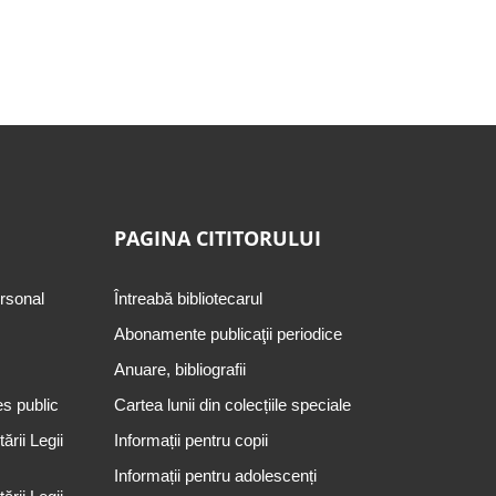
PAGINA CITITORULUI
ersonal
Întreabă bibliotecarul
Abonamente publicaţii periodice
Anuare, bibliografii
es public
Cartea lunii din colecțiile speciale
rii Legii
Informații pentru copii
Informații pentru adolescenți