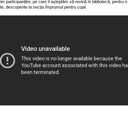
m participanților, pe care îi așteptăm să revină în bibliotecă, pentru o
e, descoperite la secția
Împrumut pentru copii.