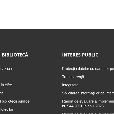
 BIBLIOTECĂ
INTERES PUBLIC
i viziune
Protecția datelor cu caracter p
Transparență
 în cifre
Integritate
ric
Solicitarea informaţiilor de inter
 bibliotecii publice
Raport de evaluare a implementă
nr. 544/2001 în anul 2025
iotecilor