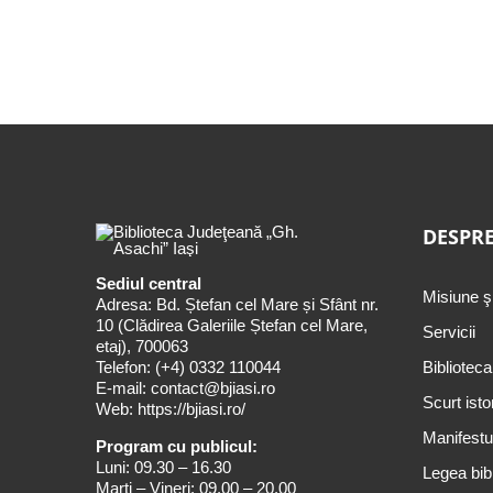
DESPRE
Sediul central
Misiune ş
Adresa: Bd. Ștefan cel Mare și Sfânt nr.
10 (Clădirea Galeriile Ștefan cel Mare,
Servicii
etaj), 700063
Telefon:
(+4) 0332 110044
Biblioteca
E-mail:
contact@bjiasi.ro
Scurt isto
Web:
https://bjiasi.ro/
Manifestul
Program cu publicul:
Luni: 09.30 – 16.30
Legea bibl
Marți – Vineri: 09.00 – 20.00