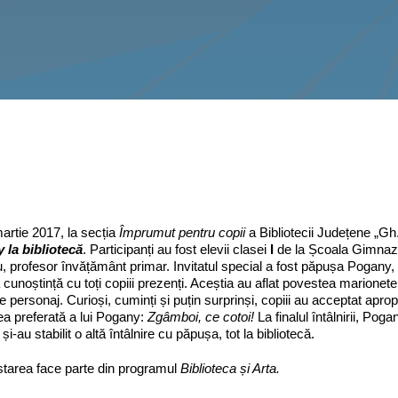
martie 2017, la secția
Împrumut pentru copii
a Bibliotecii Județene „Gh
 la bibliotecă
. Participanți au fost elevii clasei
I
de la Școala Gimnazi
, profesor învățământ primar. Invitatul special a fost păpușa Pogany, ca
 cunoștință cu toți copiii prezenți. Aceștia au aflat povestea marionetei
de personaj. Curioși, cuminți și puțin surprinși, copiii au acceptat aprop
a preferată a lui Pogany:
Zgâmboi, ce cotoi!
La finalul întâlnirii, Poga
și-au stabilit o altă întâlnire cu păpușa, tot la bibliotecă.
tarea face parte din programul
Biblioteca și Arta.