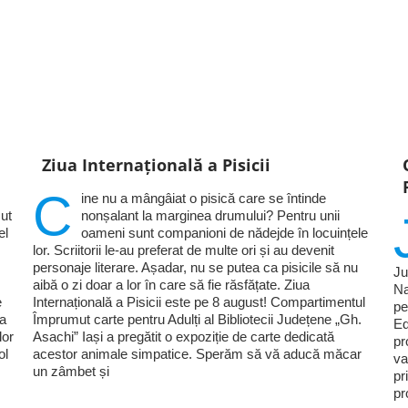
Ziua Internațională a Pisicii
C
ine nu a mângâiat o pisică care se întinde
ut
nonșalant la marginea drumului? Pentru unii
el
oameni sunt companioni de nădejde în locuințele
lor. Scriitorii le-au preferat de multe ori și au devenit
personaje literare. Așadar, nu se putea ca pisicile să nu
Ju
aibă o zi doar a lor în care să fie răsfățate. Ziua
Na
e
Internațională a Pisicii este pe 8 august! Compartimentul
pe
ia
Împrumut carte pentru Adulți al Bibliotecii Județene „Gh.
Ed
lor
Asachi” Iași a pregătit o expoziție de carte dedicată
pr
ol
acestor animale simpatice. Sperăm să vă aducă măcar
va
un zâmbet și
pr
pr