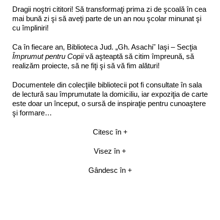
Dragii noştri cititori! Să transformaţi prima zi de şcoală în cea
mai bună zi şi să aveţi parte de un an nou şcolar minunat şi
cu împliniri!
Ca în fiecare an, Biblioteca Jud. „Gh. Asachiˮ Iaşi – Secţia
Împrumut pentru Copii
vă aşteaptă să citim împreună, să
realizăm proiecte, să ne fiţi şi să vă fim alături!
Documentele din colecţiile bibliotecii pot fi consultate în sala
de lectură sau împrumutate la domiciliu, iar expoziţia de carte
este doar un început, o sursă de inspiraţie pentru cunoaştere
şi formare…
Citesc în +
Visez în +
Gândesc în +