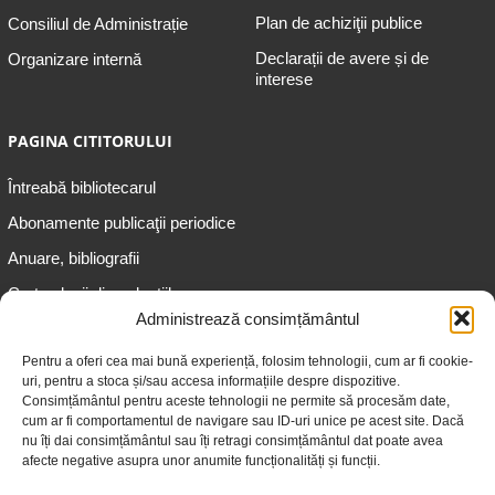
Plan de achiziţii publice
Consiliul de Administrație
Declarații de avere și de
Organizare internă
interese
PAGINA CITITORULUI
Întreabă bibliotecarul
Abonamente publicaţii periodice
Anuare, bibliografii
Cartea lunii din colecțiile
speciale
Administrează consimțământul
Informații pentru copii
Pentru a oferi cea mai bună experiență, folosim tehnologii, cum ar fi cookie-
uri, pentru a stoca și/sau accesa informațiile despre dispozitive.
Informații pentru adolescenți
Consimțământul pentru aceste tehnologii ne permite să procesăm date,
Informații pentru adulți
cum ar fi comportamentul de navigare sau ID-uri unice pe acest site. Dacă
nu îți dai consimțământul sau îți retragi consimțământul dat poate avea
Informații pentru seniori
afecte negative asupra unor anumite funcționalități și funcții.
Biblioteci publice