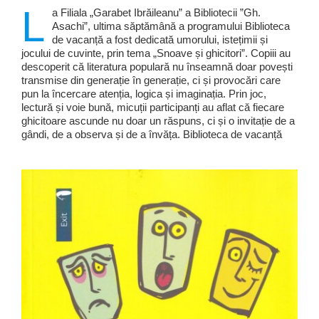
L
a Filiala „Garabet Ibrăileanu” a Bibliotecii ”Gh.
Asachi”, ultima săptămână a programului Biblioteca
de vacanță a fost dedicată umorului, istețimii și
jocului de cuvinte, prin tema „Snoave și ghicitori”. Copiii au
descoperit că literatura populară nu înseamnă doar povești
transmise din generație în generație, ci și provocări care
pun la încercare atenția, logica și imaginația. Prin joc,
lectură și voie bună, micuții participanți au aflat că fiecare
ghicitoare ascunde nu doar un răspuns, ci și o invitație de a
gândi, de a observa și de a învăța. Biblioteca de vacanță