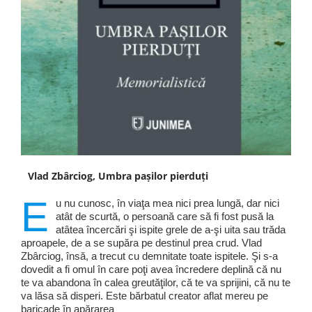
Vlad Zbârciog, Umbra pașilor pierduți
E
u nu cunosc, în viaţa mea nici prea lungă, dar nici
atât de scurtă, o persoană care să fi fost pusă la
atâtea încercări şi ispite grele de a-şi uita sau trăda
aproapele, de a se supăra pe destinul prea crud. Vlad
Zbârciog, însă, a trecut cu demnitate toate ispitele. Şi s-a
dovedit a fi omul în care poţi avea încredere deplină că nu
te va abandona în calea greutăţilor, că te va sprijini, că nu te
va lăsa să disperi. Este bărbatul creator aflat mereu pe
baricade în apărarea