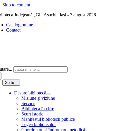
Skip to content
blioteca Judeţeană „Gh. Asachi” Iaşi - 7 august 2026
Catalog online
Contact
tare...
Go to...
Despre bibliotecă
Misiune şi viziune
Servicii
Biblioteca în cifre
Scurt istoric
Manifestul bibliotecii publice
Legea bibliotecilor
Coordonare și îndrumare metodică