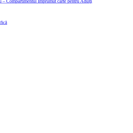
liu – Compartimentul Împrumut carte pentru Adulţi
fică