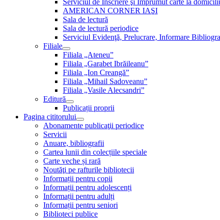
Serviciul de Inscriere şi Împrumut carte la domici
AMERICAN CORNER IAŞI
Sala de lectură
Sala de lectură periodice
Serviciul Evidenţă, Prelucrare, Informare Bibliogra
Filiale
Filiala „Ateneu”
Filiala „Garabet Ibrăileanu”
Filiala „Ion Creangă”
Filiala „Mihail Sadoveanu”
Filiala „Vasile Alecsandri”
Editură
Publicații proprii
Pagina cititorului
Abonamente publicaţii periodice
Servicii
Anuare, bibliografii
Cartea lunii din colecțiile speciale
Carte veche și rară
Noutăţi pe rafturile bibliotecii
Informații pentru copii
Informații pentru adolescenți
Informații pentru adulți
Informații pentru seniori
Biblioteci publice