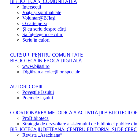
BIBLIOTECA ŞI COMUNITATEA
Intersecţii
Viaţă şi spiritualitate
Voluntar@BJIaşi
O carte pe zi
Şi eu scriu despre cărţi
Să înţelegem ce citim
Scriu în culori
CURSURI PENTRU COMUNITATE
BIBLIOTECA ÎN EPOCA DIGITALĂ
www.bjiasi.ro
Digitizarea colecţiilor speciale
AUTORI COPIII
Poveştile Iaşului
Poemele Iaşului
COORDONAREA METODICĂ A ACTIVITĂŢII BIBLIOTECILOR
ProBiblioteca
Strategia de dezvoltare a sistemului de biblioteci publice din
BIBLIOTECA JUDEŢEANĂ, CENTRU EDITORIAL ŞI DE CER
Revista „Asachiana”