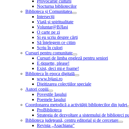
Provocările culturii
Nocturna bibliotecilor
Biblioteca și Comunitatea
Intersecţii
Viaţă şi spiritualitate
Voluntar@BJIaşi
O carte pe zi
Şi eu scriu despre cărţi
Să înţelegem ce citim
Scriu în culori
Cursuri pentru comunitate
Cursuri de limba engleză pentru seniori
E-tiquette, please!
Exist, deci mi-e foame!
Biblioteca în epoca digitală
www.bjiasi.ro
Digitizarea colecţiilor speciale
Autori copiii
Poveştile Iaşului
Poemele Iaşului
Coordonarea metodică a activităţii bibliotecilor din judeţ
ProBiblioteca
Strategia de dezvoltare a sistemului de biblioteci pu
Biblioteca judeţeană, centru editorial şi de cercetare
Revista „Asachiana”