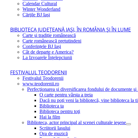
Calendar Cultural
Winter Wonderland
Cărţile BJ Iaşi
BIBLIOTECA JUDEŢEANĂ IAŞI, ÎN ROMÂNIA ŞI ÎN LUME
Carte şi tradiţie românească
Carte românească pretutindeni
Conferințele BJ Iași
Cât de departe e America?
La Izvoarele Înţelepciunii
FESTIVALUL TEODORENII
Festivalul Teodorenii
www.teodorenii.ro
Perfecţionarea şi diversificarea fondului de documente şi a
O carte pentru vârsta a treia
Dacă nu poţi veni la bibliotecă, vine biblioteca la t
Biblioteca ta
Biblioteca pentru toţi
Hai la film
Biblioteca, actor principal al scenei culturale ieşene
Scriitorii Iaşului
Ora de muzică