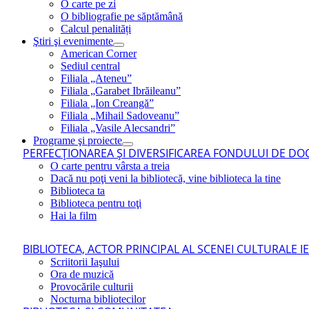
O carte pe zi
O bibliografie pe săptămână
Calcul penalități
Ştiri şi evenimente
American Corner
Sediul central
Filiala „Ateneu”
Filiala „Garabet Ibrăileanu”
Filiala „Ion Creangă”
Filiala „Mihail Sadoveanu”
Filiala „Vasile Alecsandri”
Programe şi proiecte
PERFECŢIONAREA ŞI DIVERSIFICAREA FONDULUI DE DOC
O carte pentru vârsta a treia
Dacă nu poţi veni la bibliotecă, vine biblioteca la tine
Biblioteca ta
Biblioteca pentru toţi
Hai la film
BIBLIOTECA, ACTOR PRINCIPAL AL SCENEI CULTURALE I
Scriitorii Iaşului
Ora de muzică
Provocările culturii
Nocturna bibliotecilor