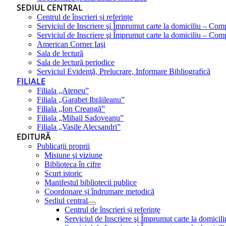
SEDIUL CENTRAL
Centrul de înscrieri și referințe
Serviciul de Inscriere şi Împrumut carte la domiciliu – Com
Serviciul de Inscriere şi Împrumut carte la domiciliu – Co
American Corner Iaşi
Sala de lectură
Sala de lectură periodice
Serviciul Evidenţă, Prelucrare, Informare Bibliografică
FILIALE
Filiala „Ateneu”
Filiala „Garabet Ibrăileanu”
Filiala „Ion Creangă”
Filiala „Mihail Sadoveanu”
Filiala „Vasile Alecsandri”
EDITURĂ
Publicații proprii
Misiune şi viziune
Biblioteca în cifre
Scurt istoric
Manifestul bibliotecii publice
Coordonare și îndrumare metodică
Sediul central
Centrul de înscrieri și referințe
Serviciul de Inscriere şi Împrumut carte la domici