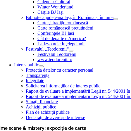
Calendar Cultural
Winter Wonderland
Cărţile BJ Iaşi
Biblioteca judeţeană Iaşi, în România şi în lume
Carte şi tradiţie românească
Carte românească pretutindeni
Conferințele BJ Iași
Cât de departe e America?
La Izvoarele Înţelepciunii
Festivalul „Teodorenii“
Festivalul Teodorenii
www.teodorenii.ro
Interes public
Protecția datelor cu caracter personal
Transparență
Integritate
Solicitarea informaţiilor de interes public
Raport de evaluare a implementării Legii nr. 544/2001 în
Raport de evaluare a implementării Legii nr. 544/2001 în
Situații financiare
Achiziții publice
Plan de achiziţii publice
Declarații de avere și de interese
ime scene & mistery: expoziție de carte