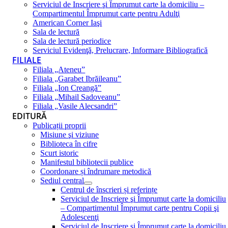
Serviciul de Inscriere şi Împrumut carte la domiciliu –
Compartimentul Împrumut carte pentru Adulţi
American Corner Iaşi
Sala de lectură
Sala de lectură periodice
Serviciul Evidenţă, Prelucrare, Informare Bibliografică
FILIALE
Filiala „Ateneu”
Filiala „Garabet Ibrăileanu”
Filiala „Ion Creangă”
Filiala „Mihail Sadoveanu”
Filiala „Vasile Alecsandri”
EDITURĂ
Publicații proprii
Misiune şi viziune
Biblioteca în cifre
Scurt istoric
Manifestul bibliotecii publice
Coordonare și îndrumare metodică
Sediul central
Centrul de înscrieri și referințe
Serviciul de Inscriere şi Împrumut carte la domiciliu
– Compartimentul Împrumut carte pentru Copii şi
Adolescenţi
Serviciul de Inscriere şi Împrumut carte la domiciliu