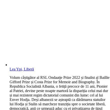
Lea Ypi, Liberă
V
olum câștigător al RSL Ondaatje Prize 2022 și finalist al Baillie
Gifford Prize și Costa Prize for Memoir and Biography. În
Republica Socialistă Albania, o fetiță precoce de 11 ani, Pionier
al Patriei, devine peste noapte martoră la dispariția celui mai dur
și mai rezistent regim dictatorial comunist din lume: cel al lui
Enver Hodja. Deși albanezii se așteaptă ca dărâmarea statuilor
lui Hodja și Stalin să marcheze tranziția spre o societate liberă,
democratică, anii ce urmează aduc cu ei privatizarea de tipul