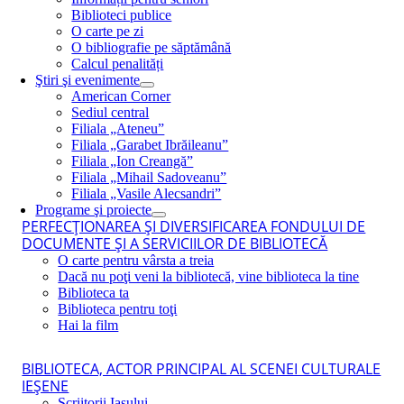
Biblioteci publice
O carte pe zi
O bibliografie pe săptămână
Calcul penalități
Ştiri şi evenimente
American Corner
Sediul central
Filiala „Ateneu”
Filiala „Garabet Ibrăileanu”
Filiala „Ion Creangă”
Filiala „Mihail Sadoveanu”
Filiala „Vasile Alecsandri”
Programe şi proiecte
PERFECŢIONAREA ŞI DIVERSIFICAREA FONDULUI DE
DOCUMENTE ŞI A SERVICIILOR DE BIBLIOTECĂ
O carte pentru vârsta a treia
Dacă nu poţi veni la bibliotecă, vine biblioteca la tine
Biblioteca ta
Biblioteca pentru toţi
Hai la film
BIBLIOTECA, ACTOR PRINCIPAL AL SCENEI CULTURALE
IEŞENE
Scriitorii Iaşului