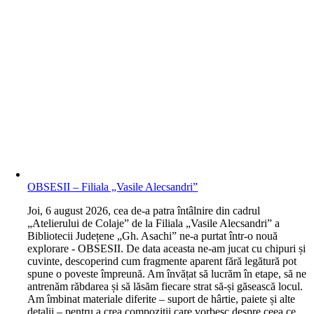
OBSESII – Filiala „Vasile Alecsandri”
J
oi, 6 august 2026, cea de-a patra întâlnire din cadrul
„Atelierului de Colaje” de la Filiala „Vasile Alecsandri” a
Bibliotecii Județene „Gh. Asachi” ne-a purtat într-o nouă
explorare - OBSESII. De data aceasta ne-am jucat cu chipuri și
cuvinte, descoperind cum fragmente aparent fără legătură pot
spune o poveste împreună. Am învățat să lucrăm în etape, să ne
antrenăm răbdarea și să lăsăm fiecare strat să-și găsească locul.
Am îmbinat materiale diferite – suport de hârtie, paiete și alte
detalii – pentru a crea compoziții care vorbesc despre ceea ce