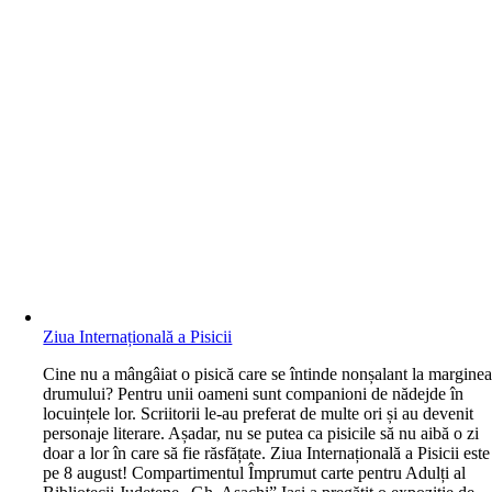
Ziua Internațională a Pisicii
C
ine nu a mângâiat o pisică care se întinde nonșalant la margine
drumului? Pentru unii oameni sunt companioni de nădejde în
locuințele lor. Scriitorii le-au preferat de multe ori și au devenit
personaje literare. Așadar, nu se putea ca pisicile să nu aibă o zi
doar a lor în care să fie răsfățate. Ziua Internațională a Pisicii este
pe 8 august! Compartimentul Împrumut carte pentru Adulți al