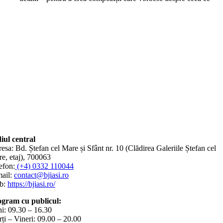
iul central
esa: Bd. Ștefan cel Mare și Sfânt nr. 10 (Clădirea Galeriile Ștefan cel
e, etaj), 700063
efon:
(+4) 0332 110044
ail:
contact@bjiasi.ro
b:
https://bjiasi.ro/
gram cu publicul:
i: 09.30 – 16.30
ți – Vineri: 09.00 – 20.00