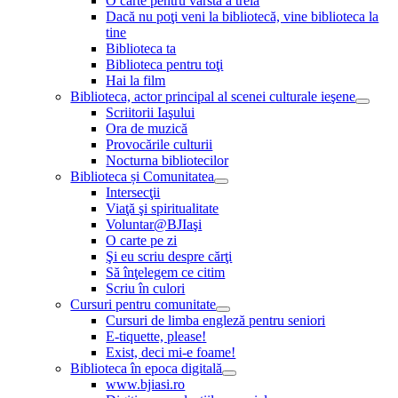
O carte pentru vârsta a treia
Dacă nu poţi veni la bibliotecă, vine biblioteca la
tine
Biblioteca ta
Biblioteca pentru toţi
Hai la film
Biblioteca, actor principal al scenei culturale ieşene
Scriitorii Iaşului
Ora de muzică
Provocările culturii
Nocturna bibliotecilor
Biblioteca și Comunitatea
Intersecţii
Viaţă şi spiritualitate
Voluntar@BJIaşi
O carte pe zi
Şi eu scriu despre cărţi
Să înţelegem ce citim
Scriu în culori
Cursuri pentru comunitate
Cursuri de limba engleză pentru seniori
E-tiquette, please!
Exist, deci mi-e foame!
Biblioteca în epoca digitală
www.bjiasi.ro