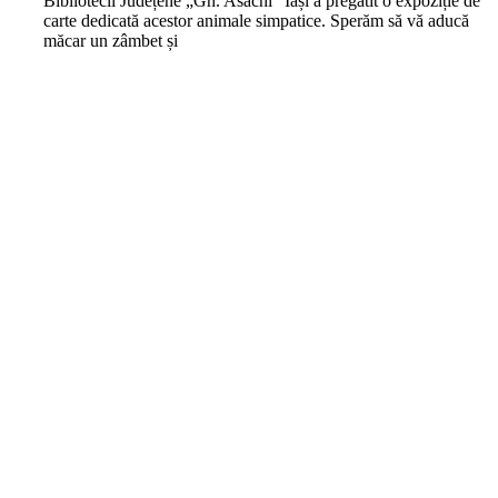
Bibliotecii Județene „Gh. Asachi” Iași a pregătit o expoziție de
carte dedicată acestor animale simpatice. Sperăm să vă aducă
măcar un zâmbet și