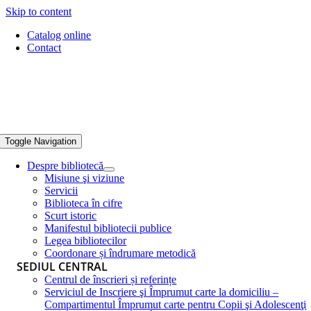
Skip to content
Catalog online
Contact
Toggle Navigation
Despre bibliotecă
Misiune şi viziune
Servicii
Biblioteca în cifre
Scurt istoric
Manifestul bibliotecii publice
Legea bibliotecilor
Coordonare și îndrumare metodică
SEDIUL CENTRAL
Centrul de înscrieri și referințe
Serviciul de Inscriere şi Împrumut carte la domiciliu –
Compartimentul Împrumut carte pentru Copii şi Adolescenţi