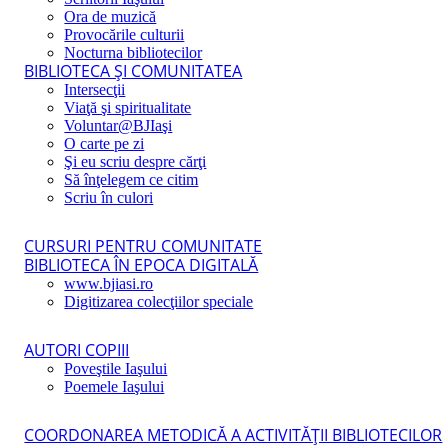
Ora de muzică
Provocările culturii
Nocturna bibliotecilor
BIBLIOTECA ŞI COMUNITATEA
Intersecţii
Viaţă şi spiritualitate
Voluntar@BJIaşi
O carte pe zi
Şi eu scriu despre cărţi
Să înţelegem ce citim
Scriu în culori
CURSURI PENTRU COMUNITATE
BIBLIOTECA ÎN EPOCA DIGITALĂ
www.bjiasi.ro
Digitizarea colecţiilor speciale
AUTORI COPIII
Poveştile Iaşului
Poemele Iaşului
COORDONAREA METODICĂ A ACTIVITĂŢII BIBLIOTECILOR