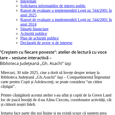
Integritate
Solicitarea informaţiilor de interes public
Raport de evaluare a implementării Legii nr. 544/2001 în
anul 2025
Raport de evaluare a implementării Legii nr. 544/2001 în
anul 2024
Situații financiare
Achiziții publice
Plan de achiziţii publice
Declarații de avere și de interese
“Creștem cu fiecare poveste”: atelier de lectură cu voce
tare – sesiune interactivă –
Biblioteca Judeţeană „Gh. Asachi” Iaşi
Miercuri, 30 iulie 2025, cine a dorit să învețe despre iertare la
Biblioteca Județeană „Gh.Asachiˮ Iași – Compartimentul Împrumut
carte pentru Copii și Adolescenți, se poate considera “un cititor
câștigat”.
Printre câștigătorii acestui atelier s-au aflat și copiii de la Green Land
loc de joacă însoțiți de d-na Alina Ciocoiu, coordonator activități, cât
și cititorii noștri fideli.
Iertarea face parte din noi înșine și nu există scuze că suntem prea