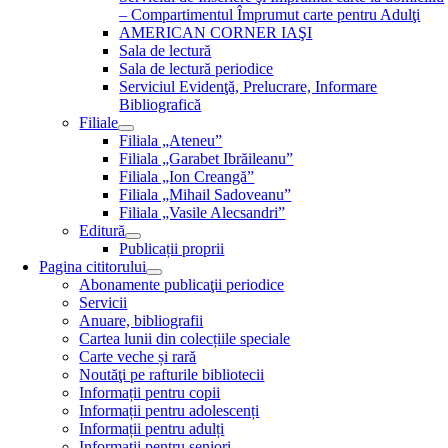
– Compartimentul Împrumut carte pentru Adulţi
AMERICAN CORNER IAŞI
Sala de lectură
Sala de lectură periodice
Serviciul Evidenţă, Prelucrare, Informare
Bibliografică
Filiale
Filiala „Ateneu”
Filiala „Garabet Ibrăileanu”
Filiala „Ion Creangă”
Filiala „Mihail Sadoveanu”
Filiala „Vasile Alecsandri”
Editură
Publicații proprii
Pagina cititorului
Abonamente publicaţii periodice
Servicii
Anuare, bibliografii
Cartea lunii din colecțiile speciale
Carte veche și rară
Noutăţi pe rafturile bibliotecii
Informații pentru copii
Informații pentru adolescenți
Informații pentru adulți
Informații pentru seniori