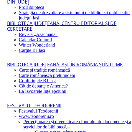
DIN JUDEŢ
ProBiblioteca
Strategia de dezvoltare a sistemului de biblioteci publice din
judeţul Iaşi
BIBLIOTECA JUDEŢEANĂ, CENTRU EDITORIAL ŞI DE
CERCETARE
Revista „Asachiana”
Calendar Cultural
Winter Wonderland
Cărţile BJ Iaşi
BIBLIOTECA JUDEŢEANĂ IAŞI, ÎN ROMÂNIA ŞI ÎN LUME
Carte şi tradiţie românească
Carte românească pretutindeni
Conferințele BJ Iași
Cât de departe e America?
La Izvoarele Înţelepciunii
FESTIVALUL TEODORENII
Festivalul Teodorenii
www.teodorenii.ro
Perfecţionarea şi diversificarea fondului de documente şi a
serviciilor de bibliotecă