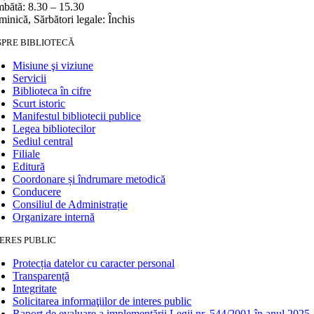
bătă: 8.30 – 15.30
inică, Sărbători legale: Închis
SPRE BIBLIOTECĂ
Misiune şi viziune
Servicii
Biblioteca în cifre
Scurt istoric
Manifestul bibliotecii publice
Legea bibliotecilor
Sediul central
Filiale
Editură
Coordonare și îndrumare metodică
Conducere
Consiliul de Administrație
Organizare internă
ERES PUBLIC
Protecția datelor cu caracter personal
Transparență
Integritate
Solicitarea informaţiilor de interes public
Raport de evaluare a implementării Legii nr. 544/2001 în anul 2025