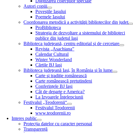
Digitizarea colecţiilor speciale
Autori copiii
Poveştile Iaşului
Poemele Iaşului
Coordonarea metodică a activităţii bibliotecilor din judeţ
ProBiblioteca
Strategia de dezvoltare a sistemului de biblioteci
publice din judeţul Iaşi
Biblioteca judeţeană, centru editorial şi de cercetare
Revista „Asachiana”
Calendar Cultural
Winter Wonderland
Cărţile BJ Iaşi
Biblioteca judeţeană Iaşi, în România şi în lume
Carte şi tradiţie românească
Carte românească pretutindeni
Conferințele BJ Iași
Cât de departe e America?
La Izvoarele Înţelepciunii
Festivalul „Teodorenii“
Festivalul Teodorenii
www.teodorenii.ro
Interes public
Protecția datelor cu caracter personal
Transparență