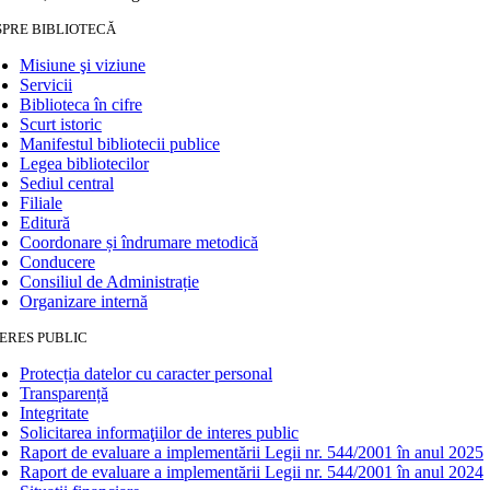
SPRE BIBLIOTECĂ
Misiune şi viziune
Servicii
Biblioteca în cifre
Scurt istoric
Manifestul bibliotecii publice
Legea bibliotecilor
Sediul central
Filiale
Editură
Coordonare și îndrumare metodică
Conducere
Consiliul de Administrație
Organizare internă
ERES PUBLIC
Protecția datelor cu caracter personal
Transparență
Integritate
Solicitarea informaţiilor de interes public
Raport de evaluare a implementării Legii nr. 544/2001 în anul 2025
Raport de evaluare a implementării Legii nr. 544/2001 în anul 2024