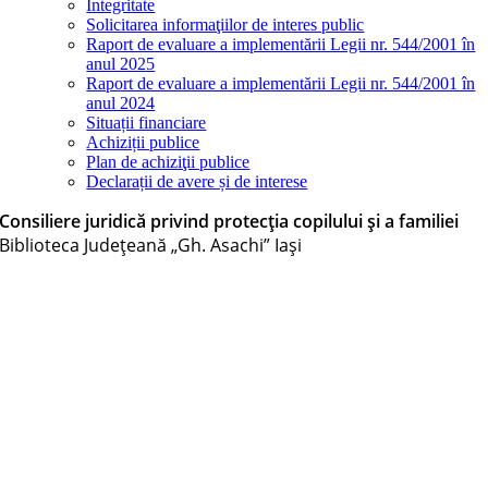
Integritate
Solicitarea informaţiilor de interes public
Raport de evaluare a implementării Legii nr. 544/2001 în
anul 2025
Raport de evaluare a implementării Legii nr. 544/2001 în
anul 2024
Situații financiare
Achiziții publice
Plan de achiziţii publice
Declarații de avere și de interese
Consiliere juridică privind protecția copilului și a familiei
Biblioteca Judeţeană „Gh. Asachi” Iaşi