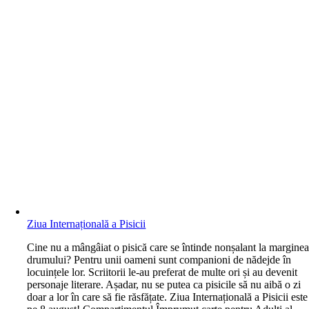
Ziua Internațională a Pisicii
C
ine nu a mângâiat o pisică care se întinde nonșalant la margine
drumului? Pentru unii oameni sunt companioni de nădejde în
locuințele lor. Scriitorii le-au preferat de multe ori și au devenit
personaje literare. Așadar, nu se putea ca pisicile să nu aibă o zi
doar a lor în care să fie răsfățate. Ziua Internațională a Pisicii este