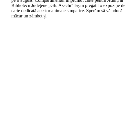
pe 8 august! Compartimentul Împrumut carte pentru Adulți al
Bibliotecii Județene „Gh. Asachi” Iași a pregătit o expoziție de
carte dedicată acestor animale simpatice. Sperăm să vă aducă
măcar un zâmbet și