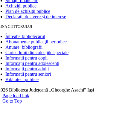
Situații financiare
Achiziții publice
Plan de achiziţii publice
Declarații de avere și de interese
INA CITITORULUI
Întreabă bibliotecarul
Abonamente publicaţii periodice
Anuare, bibliografii
Cartea lunii din colecțiile speciale
Informații pentru copii
Informații pentru adolescenți
Informații pentru adulți
Informații pentru seniori
Biblioteci publice
026 Biblioteca Judeţeană „Gheorghe Asachi” Iaşi
Page load link
Go to Top