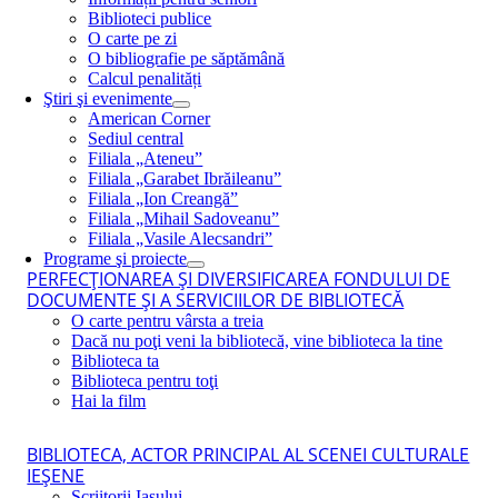
Biblioteci publice
O carte pe zi
O bibliografie pe săptămână
Calcul penalități
Ştiri şi evenimente
American Corner
Sediul central
Filiala „Ateneu”
Filiala „Garabet Ibrăileanu”
Filiala „Ion Creangă”
Filiala „Mihail Sadoveanu”
Filiala „Vasile Alecsandri”
Programe şi proiecte
PERFECŢIONAREA ŞI DIVERSIFICAREA FONDULUI DE
DOCUMENTE ŞI A SERVICIILOR DE BIBLIOTECĂ
O carte pentru vârsta a treia
Dacă nu poţi veni la bibliotecă, vine biblioteca la tine
Biblioteca ta
Biblioteca pentru toţi
Hai la film
BIBLIOTECA, ACTOR PRINCIPAL AL SCENEI CULTURALE
IEŞENE
Scriitorii Iaşului