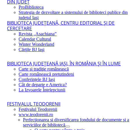
DIN JUDEŢ
ProBiblioteca
Strategia de dezvoltare a sistemului de biblioteci publice din
judeţul Iaşi
BIBLIOTECA JUDEŢEANĂ, CENTRU EDITORIAL ŞI DE
CERCETARE
Revista „Asachiana”
Calendar Cultural
Winter Wonderland
Cărţile BJ Iaşi
BIBLIOTECA JUDEŢEANĂ IAŞI, ÎN ROMÂNIA ŞI ÎN LUME
Carte şi tradiţie românească
Carte românească pretutindeni
Conferințele BJ Iași
Cât de departe e America?
La Izvoarele Înţelepciunii
FESTIVALUL TEODORENII
Festivalul Teodorenii
www.teodorenii.ro
Perfecţionarea şi diversificarea fondului de documente şi a
serviciilor de bibliotecă