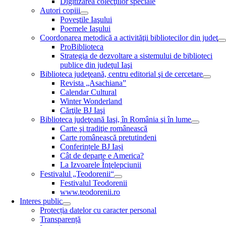
Digitizarea colecţiilor speciale
Autori copiii
Poveştile Iaşului
Poemele Iaşului
Coordonarea metodică a activităţii bibliotecilor din judeţ
ProBiblioteca
Strategia de dezvoltare a sistemului de biblioteci
publice din judeţul Iaşi
Biblioteca judeţeană, centru editorial şi de cercetare
Revista „Asachiana”
Calendar Cultural
Winter Wonderland
Cărţile BJ Iaşi
Biblioteca judeţeană Iaşi, în România şi în lume
Carte şi tradiţie românească
Carte românească pretutindeni
Conferințele BJ Iași
Cât de departe e America?
La Izvoarele Înţelepciunii
Festivalul „Teodorenii“
Festivalul Teodorenii
www.teodorenii.ro
Interes public
Protecția datelor cu caracter personal
Transparență