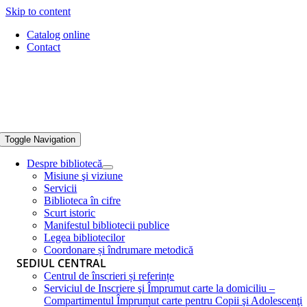
Skip to content
Catalog online
Contact
Toggle Navigation
Despre bibliotecă
Misiune şi viziune
Servicii
Biblioteca în cifre
Scurt istoric
Manifestul bibliotecii publice
Legea bibliotecilor
Coordonare și îndrumare metodică
SEDIUL CENTRAL
Centrul de înscrieri și referințe
Serviciul de Inscriere şi Împrumut carte la domiciliu –
Compartimentul Împrumut carte pentru Copii şi Adolescenţi