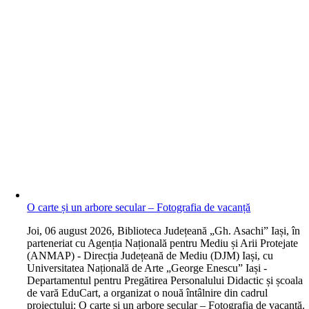
O carte și un arbore secular – Fotografia de vacanță
J
oi, 06 august 2026, Biblioteca Județeană „Gh. Asachi” Iași, în
parteneriat cu Agenția Națională pentru Mediu și Arii Protejate
(ANMAP) - Direcția Județeană de Mediu (DJM) Iași, cu
Universitatea Națională de Arte „George Enescu” Iași -
Departamentul pentru Pregătirea Personalului Didactic și școala
de vară EduCart, a organizat o nouă întâlnire din cadrul
proiectului: O carte și un arbore secular – Fotografia de vacanță.