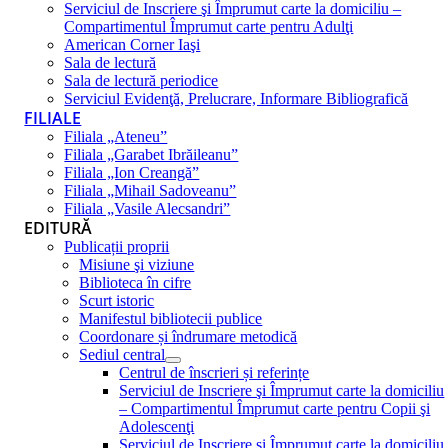
Serviciul de Inscriere şi Împrumut carte la domiciliu –
Compartimentul Împrumut carte pentru Adulţi
American Corner Iaşi
Sala de lectură
Sala de lectură periodice
Serviciul Evidenţă, Prelucrare, Informare Bibliografică
FILIALE
Filiala „Ateneu”
Filiala „Garabet Ibrăileanu”
Filiala „Ion Creangă”
Filiala „Mihail Sadoveanu”
Filiala „Vasile Alecsandri”
EDITURĂ
Publicații proprii
Misiune şi viziune
Biblioteca în cifre
Scurt istoric
Manifestul bibliotecii publice
Coordonare și îndrumare metodică
Sediul central
Centrul de înscrieri și referințe
Serviciul de Inscriere şi Împrumut carte la domiciliu
– Compartimentul Împrumut carte pentru Copii şi
Adolescenţi
Serviciul de Inscriere şi Împrumut carte la domiciliu