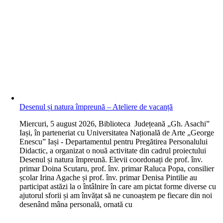
Desenul și natura împreună – Ateliere de vacanță
M
iercuri, 5 august 2026, Biblioteca Județeană „Gh. Asachi”
Iași, în parteneriat cu Universitatea Națională de Arte „George
Enescu” Iași - Departamentul pentru Pregătirea Personalului
Didactic, a organizat o nouă activitate din cadrul proiectului
Desenul și natura împreună. Elevii coordonați de prof. înv.
primar Doina Scutaru, prof. înv. primar Raluca Popa, consilier
școlar Irina Agache și prof. înv. primar Denisa Pintilie au
participat astăzi la o întâlnire în care am pictat forme diverse cu
ajutorul sforii și am învățat să ne cunoaștem pe fiecare din noi
desenând mâna personală, ornată cu