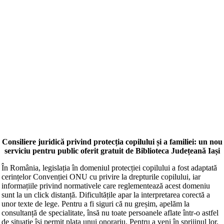
Consiliere juridică privind protecția copilului și a familiei: un nou
serviciu pentru public oferit gratuit de Biblioteca Județeană Iași
În România, legislația în domeniul protecției copilului a fost adaptată
cerințelor Convenției ONU cu privire la drepturile copilului, iar
informațiile privind normativele care reglementează acest domeniu
sunt la un click distanță. Dificultățile apar la interpretarea corectă a
unor texte de lege. Pentru a fi siguri că nu greșim, apelăm la
consultanță de specialitate, însă nu toate persoanele aflate într-o astfel
de situație își permit plata unui onorariu. Pentru a veni în sprijinul lor,