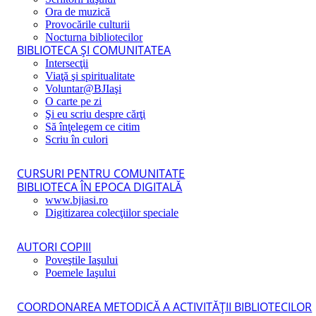
Ora de muzică
Provocările culturii
Nocturna bibliotecilor
BIBLIOTECA ŞI COMUNITATEA
Intersecţii
Viaţă şi spiritualitate
Voluntar@BJIaşi
O carte pe zi
Şi eu scriu despre cărţi
Să înţelegem ce citim
Scriu în culori
CURSURI PENTRU COMUNITATE
BIBLIOTECA ÎN EPOCA DIGITALĂ
www.bjiasi.ro
Digitizarea colecţiilor speciale
AUTORI COPIII
Poveştile Iaşului
Poemele Iaşului
COORDONAREA METODICĂ A ACTIVITĂŢII BIBLIOTECILOR