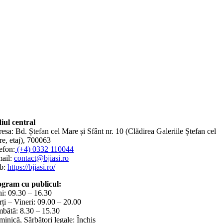
iul central
esa: Bd. Ștefan cel Mare și Sfânt nr. 10 (Clădirea Galeriile Ștefan cel
e, etaj), 700063
efon:
(+4) 0332 110044
ail:
contact@bjiasi.ro
b:
https://bjiasi.ro/
gram cu publicul:
i: 09.30 – 16.30
ți – Vineri: 09.00 – 20.00
bătă: 8.30 – 15.30
inică, Sărbători legale: Închis