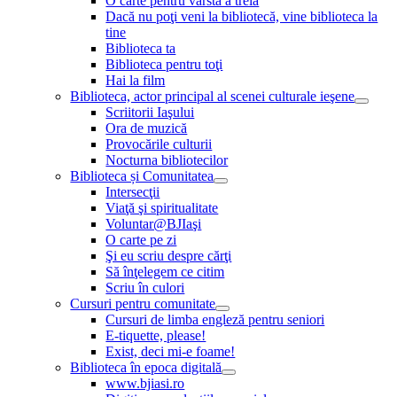
O carte pentru vârsta a treia
Dacă nu poţi veni la bibliotecă, vine biblioteca la
tine
Biblioteca ta
Biblioteca pentru toţi
Hai la film
Biblioteca, actor principal al scenei culturale ieşene
Scriitorii Iaşului
Ora de muzică
Provocările culturii
Nocturna bibliotecilor
Biblioteca și Comunitatea
Intersecţii
Viaţă şi spiritualitate
Voluntar@BJIaşi
O carte pe zi
Şi eu scriu despre cărţi
Să înţelegem ce citim
Scriu în culori
Cursuri pentru comunitate
Cursuri de limba engleză pentru seniori
E-tiquette, please!
Exist, deci mi-e foame!
Biblioteca în epoca digitală
www.bjiasi.ro