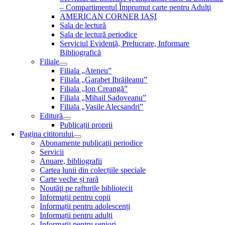
– Compartimentul Împrumut carte pentru Adulţi
AMERICAN CORNER IAŞI
Sala de lectură
Sala de lectură periodice
Serviciul Evidenţă, Prelucrare, Informare
Bibliografică
Filiale
Filiala „Ateneu”
Filiala „Garabet Ibrăileanu”
Filiala „Ion Creangă”
Filiala „Mihail Sadoveanu”
Filiala „Vasile Alecsandri”
Editură
Publicații proprii
Pagina cititorului
Abonamente publicaţii periodice
Servicii
Anuare, bibliografii
Cartea lunii din colecțiile speciale
Carte veche și rară
Noutăţi pe rafturile bibliotecii
Informații pentru copii
Informații pentru adolescenți
Informații pentru adulți
Informații pentru seniori