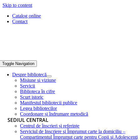
Skip to content
Catalog online
Contact
Toggle Navigation
Despre bibliotecă
Misiune şi viziune
Servicii
Biblioteca în cifre
Scurt istoric
Manifestul bibliotecii publice
Legea bibliotecilor
Coordonare și îndrumare metodică
SEDIUL CENTRAL
Centrul de înscrieri și referințe
Serviciul de Inscriere şi Împrumut carte la domiciliu –
Compartimentul Împrumut carte pentru Copii şi Adolescenţi