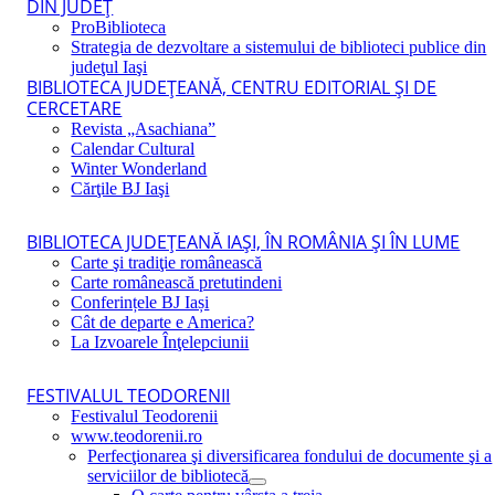
DIN JUDEŢ
ProBiblioteca
Strategia de dezvoltare a sistemului de biblioteci publice din
judeţul Iaşi
BIBLIOTECA JUDEŢEANĂ, CENTRU EDITORIAL ŞI DE
CERCETARE
Revista „Asachiana”
Calendar Cultural
Winter Wonderland
Cărţile BJ Iaşi
BIBLIOTECA JUDEŢEANĂ IAŞI, ÎN ROMÂNIA ŞI ÎN LUME
Carte şi tradiţie românească
Carte românească pretutindeni
Conferințele BJ Iași
Cât de departe e America?
La Izvoarele Înţelepciunii
FESTIVALUL TEODORENII
Festivalul Teodorenii
www.teodorenii.ro
Perfecţionarea şi diversificarea fondului de documente şi a
serviciilor de bibliotecă