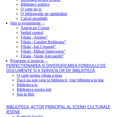
Biblioteci publice
O carte pe zi
O bibliografie pe săptămână
Calcul penalități
Ştiri şi evenimente
American Corner
Sediul central
Filiala „Ateneu”
Filiala „Garabet Ibrăileanu”
Filiala „Ion Creangă”
Filiala „Mihail Sadoveanu”
Filiala „Vasile Alecsandri”
Programe şi proiecte
PERFECŢIONAREA ŞI DIVERSIFICAREA FONDULUI DE
DOCUMENTE ŞI A SERVICIILOR DE BIBLIOTECĂ
O carte pentru vârsta a treia
Dacă nu poţi veni la bibliotecă, vine biblioteca la tine
Biblioteca ta
Biblioteca pentru toţi
Hai la film
BIBLIOTECA, ACTOR PRINCIPAL AL SCENEI CULTURALE
IEŞENE
Scriitorii Iaşului