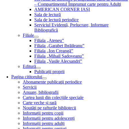
– Compartimentul Împrumut carte pentru Adulţi
AMERICAN CORNER IAŞI
Sala de lectură
Sala de lectură periodice
Serviciul Evidenţă, Prelucrare, Informare
Bibliografică
Filiale
Filiala „Ateneu”
Filiala „Garabet Ibrăileanu”
Filiala „Ion Creangă”
Filiala „Mihail Sadoveanu”
Filiala „Vasile Alecsandri”
Editură
Publicații proprii
Pagina cititorului
Abonamente publicaţii periodice
Servicii
Anuare, bibliografii
Cartea lunii din colecțiile speciale
Carte veche și rară
Noutăţi pe rafturile bibliotecii
Informații pentru copii
Informații pentru adolescenți
Informații pentru adulți
Informații pentru seniori