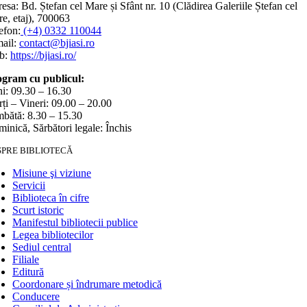
esa: Bd. Ștefan cel Mare și Sfânt nr. 10 (Clădirea Galeriile Ștefan cel
e, etaj), 700063
efon:
(+4) 0332 110044
ail:
contact@bjiasi.ro
b:
https://bjiasi.ro/
gram cu publicul:
i: 09.30 – 16.30
ți – Vineri: 09.00 – 20.00
bătă: 8.30 – 15.30
inică, Sărbători legale: Închis
SPRE BIBLIOTECĂ
Misiune şi viziune
Servicii
Biblioteca în cifre
Scurt istoric
Manifestul bibliotecii publice
Legea bibliotecilor
Sediul central
Filiale
Editură
Coordonare și îndrumare metodică
Conducere