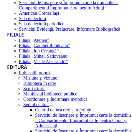
Serviciul de Inscriere şi Împrumut carte la domiciliu –
Compartimentul Împrumut carte pentru Adulţi
American Corner Iaşi
Sala de lectură
Sala de lectură periodice
Serviciul Evidenţă, Prelucrare, Informare Bibliografică
FILIALE
Filiala „Ateneu”
Filiala „Garabet Ibrăileanu”
Filiala „Ion Creangă”
Filiala „Mihail Sadoveanu”
Filiala „Vasile Alecsandri”
EDITURĂ
Publicații proprii
Misiune şi viziune
Biblioteca în cifre
Scurt istoric
Manifestul bibliotecii publice
Coordonare și îndrumare metodică
Sediul central
Centrul de înscrieri și referințe
Serviciul de Inscriere şi Împrumut carte la domiciliu
– Compartimentul Împrumut carte pentru Copii şi
Adolescenţi
Serviciul de Inscriere şi Împrumut carte la domiciliu