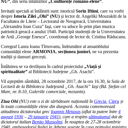
NU”
, din seria întâlnirilor
„Confluențe româno-elene”
.
Invitații speciali ai întâlnirii sunt: istoricul
Sorin Iftimi
, care va vorbi
despre
Istoria Zilei „Ohi” (NU)
și lector dr. Angeliki Mouzakiti de la
Facultatea de Litere – Lectoratul de Neogreacă, Universitatea
„Alexandru Ioan Cuza” Iaşi, care va aduce în prim plan muzica
patriotică greacă a anului 1940. Participă studenții de la Universitatea
de Artă „George Enescu”, coordonați de lector dr. Cristina Răducanu.
Coregraf Laura Ioana Tîrnovanu, îndrumător al ansamblului
comunității elene
ARMONIA
,
secțiunea juniori
, ne va prezenta
tradiții și dansuri grecești.
Întâlnirea se va desfășura în cadrul proiectului
„Viață și
spiritualitate”
al Bibliotecii Județene „Gh. Asachi”.
Vă aşteptăm s
âmbătă, 28 octombrie 2017, de la ora 16.30
, la Sala de
Lectură de la Biblioteca Judeţeană „Gh. Asachi” Iaşi (Bd. Ștefan cel
Mare, nr. 8-10, Galeriile comerciale, mezanin).
Ziua Ohi
(NU) este o zi de sărbătoare națională în
Grecia
,
Cipru
și
în toate comunitățile elene din diasporă. Aceasta comemorează
atitudinea dictatorului grec
Ioannis Metaxas
(aflat la putere între
4
august
1936
–
29 ianuarie
1941
), care a respins
ultimatumul
dat de
dictatorul italian
Benito Mussolini
. În noaptea de 27-28 octombrie
1940, ambasadorul Italiei la Athena sosește în casa primului ministru