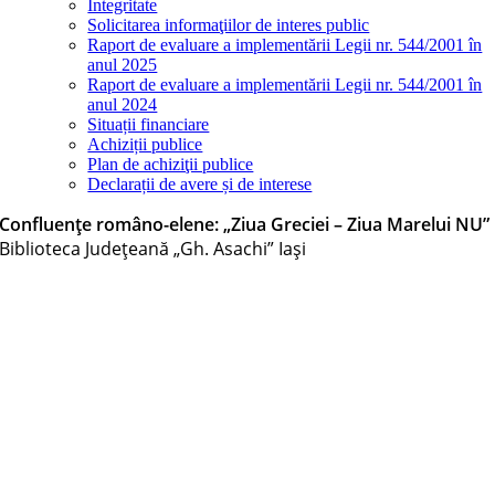
Integritate
Solicitarea informaţiilor de interes public
Raport de evaluare a implementării Legii nr. 544/2001 în
anul 2025
Raport de evaluare a implementării Legii nr. 544/2001 în
anul 2024
Situații financiare
Achiziții publice
Plan de achiziţii publice
Declarații de avere și de interese
Confluențe româno-elene: „Ziua Greciei – Ziua Marelui NU”
Biblioteca Judeţeană „Gh. Asachi” Iaşi