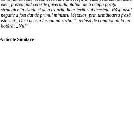
elen, prezentând cererile guvernului italian de a ocupa poziții
strategice în Elada și de a tranzita liber teritoriul acesteia. Răspunsul
negativ a fost dat de primul ministru Metaxas, prin următoarea frază
istorică „Deci acesta înseamnă război”, redusă de conaționali la un
hotărât „Nu!”.
Articole Similare