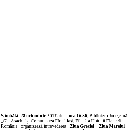
Sâmbătă
,
28 octombrie 2017,
de la
ora 16.30
, Biblioteca Judeţeană
„Gh. Asachi” și Comunitatea Elenă Iaşi, Filială a Uniunii Elene din
România, organizează întrevederea
„Ziua Greciei – Ziua Marelui