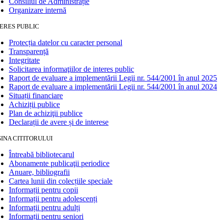
Consiliul de Administrație
Organizare internă
ERES PUBLIC
Protecția datelor cu caracter personal
Transparență
Integritate
Solicitarea informaţiilor de interes public
Raport de evaluare a implementării Legii nr. 544/2001 în anul 2025
Raport de evaluare a implementării Legii nr. 544/2001 în anul 2024
Situații financiare
Achiziții publice
Plan de achiziţii publice
Declarații de avere și de interese
INA CITITORULUI
Întreabă bibliotecarul
Abonamente publicaţii periodice
Anuare, bibliografii
Cartea lunii din colecțiile speciale
Informații pentru copii
Informații pentru adolescenți
Informații pentru adulți
Informații pentru seniori