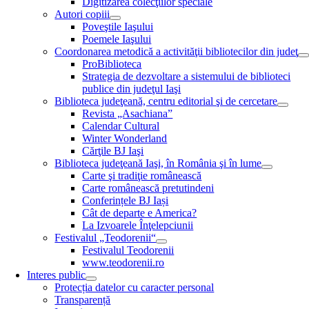
Digitizarea colecţiilor speciale
Autori copiii
Poveştile Iaşului
Poemele Iaşului
Coordonarea metodică a activităţii bibliotecilor din judeţ
ProBiblioteca
Strategia de dezvoltare a sistemului de biblioteci
publice din judeţul Iaşi
Biblioteca judeţeană, centru editorial şi de cercetare
Revista „Asachiana”
Calendar Cultural
Winter Wonderland
Cărţile BJ Iaşi
Biblioteca judeţeană Iaşi, în România şi în lume
Carte şi tradiţie românească
Carte românească pretutindeni
Conferințele BJ Iași
Cât de departe e America?
La Izvoarele Înţelepciunii
Festivalul „Teodorenii“
Festivalul Teodorenii
www.teodorenii.ro
Interes public
Protecția datelor cu caracter personal
Transparență