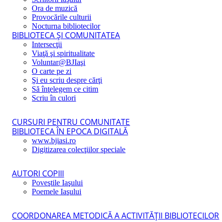
Ora de muzică
Provocările culturii
Nocturna bibliotecilor
BIBLIOTECA ŞI COMUNITATEA
Intersecţii
Viaţă şi spiritualitate
Voluntar@BJIaşi
O carte pe zi
Şi eu scriu despre cărţi
Să înţelegem ce citim
Scriu în culori
CURSURI PENTRU COMUNITATE
BIBLIOTECA ÎN EPOCA DIGITALĂ
www.bjiasi.ro
Digitizarea colecţiilor speciale
AUTORI COPIII
Poveştile Iaşului
Poemele Iaşului
COORDONAREA METODICĂ A ACTIVITĂŢII BIBLIOTECILOR