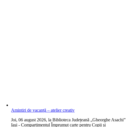
Amintiri de vacanță – atelier creativ
J
oi, 06 august 2026, la Biblioteca Județeană „Gheorghe Asachi”
Iași - Compartimentul Împrumut carte pentru Copii și