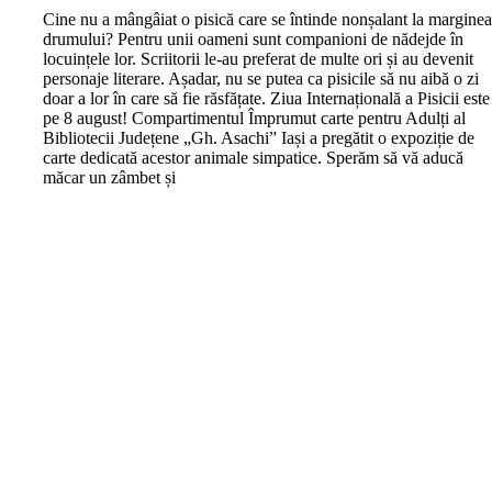
C
ine nu a mângâiat o pisică care se întinde nonșalant la margine
drumului? Pentru unii oameni sunt companioni de nădejde în
locuințele lor. Scriitorii le-au preferat de multe ori și au devenit
personaje literare. Așadar, nu se putea ca pisicile să nu aibă o zi
doar a lor în care să fie răsfățate. Ziua Internațională a Pisicii este
pe 8 august! Compartimentul Împrumut carte pentru Adulți al
Bibliotecii Județene „Gh. Asachi” Iași a pregătit o expoziție de
carte dedicată acestor animale simpatice. Sperăm să vă aducă
măcar un zâmbet și