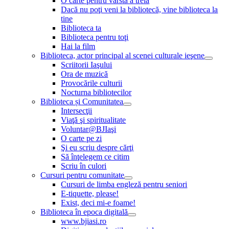
O carte pentru vârsta a treia
Dacă nu poţi veni la bibliotecă, vine biblioteca la
tine
Biblioteca ta
Biblioteca pentru toţi
Hai la film
Biblioteca, actor principal al scenei culturale ieşene
Scriitorii Iaşului
Ora de muzică
Provocările culturii
Nocturna bibliotecilor
Biblioteca și Comunitatea
Intersecţii
Viaţă şi spiritualitate
Voluntar@BJIaşi
O carte pe zi
Şi eu scriu despre cărţi
Să înţelegem ce citim
Scriu în culori
Cursuri pentru comunitate
Cursuri de limba engleză pentru seniori
E-tiquette, please!
Exist, deci mi-e foame!
Biblioteca în epoca digitală
www.bjiasi.ro