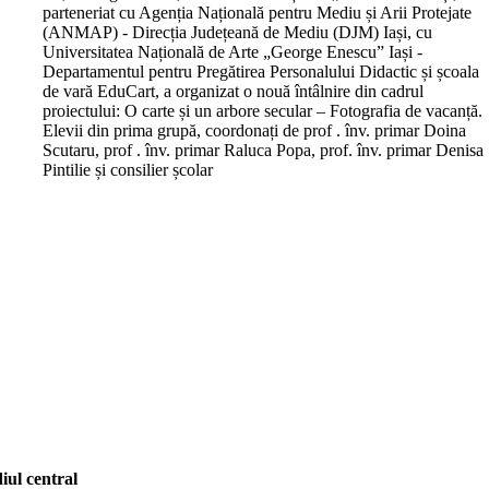
parteneriat cu Agenția Națională pentru Mediu și Arii Protejate
(ANMAP) - Direcția Județeană de Mediu (DJM) Iași, cu
Universitatea Națională de Arte „George Enescu” Iași -
Departamentul pentru Pregătirea Personalului Didactic și școala
de vară EduCart, a organizat o nouă întâlnire din cadrul
proiectului: O carte și un arbore secular – Fotografia de vacanță.
Elevii din prima grupă, coordonați de prof . înv. primar Doina
Scutaru, prof . înv. primar Raluca Popa, prof. înv. primar Denisa
Pintilie și consilier școlar
iul central