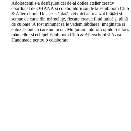
Adolescenți s-a desfășurat cel de-al doilea atelier creativ
coordonat de OHANA și colaboratorii săi de la Edubloom Club
& Afterschool. De această dată, cei mici au realizat brățări și
semne de carte din mărgeluțe, fiecare creație fiind unică și plină
de culoare. A fost minunat să le vedem răbdarea, imaginația și
entuziasmul cu care au lucrat. Mulțumim tuturor copiilor cititori,
mămicilor și echipei Edubloom Club & Afterschool și Avva
Handmade pentru o colaborare