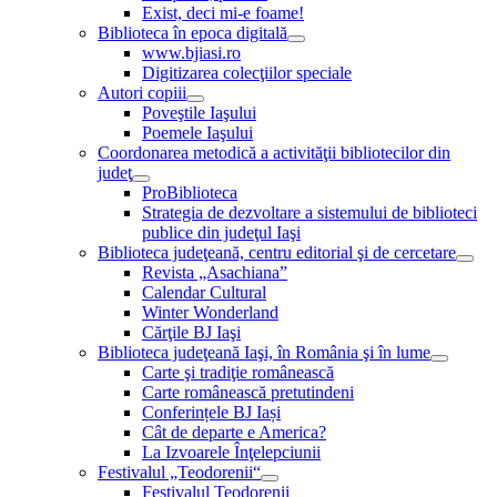
Exist, deci mi-e foame!
Biblioteca în epoca digitală
www.bjiasi.ro
Digitizarea colecţiilor speciale
Autori copiii
Poveştile Iaşului
Poemele Iaşului
Coordonarea metodică a activităţii bibliotecilor din
judeţ
ProBiblioteca
Strategia de dezvoltare a sistemului de biblioteci
publice din judeţul Iaşi
Biblioteca judeţeană, centru editorial şi de cercetare
Revista „Asachiana”
Calendar Cultural
Winter Wonderland
Cărţile BJ Iaşi
Biblioteca judeţeană Iaşi, în România şi în lume
Carte şi tradiţie românească
Carte românească pretutindeni
Conferințele BJ Iași
Cât de departe e America?
La Izvoarele Înţelepciunii
Festivalul „Teodorenii“
Festivalul Teodorenii