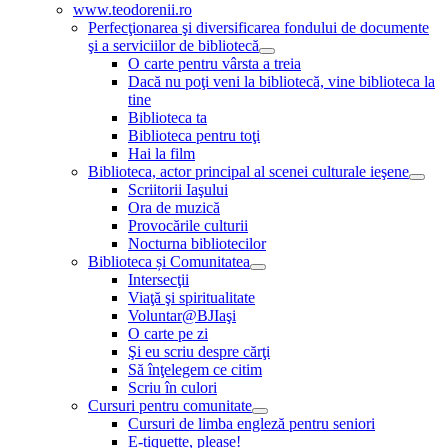
www.teodorenii.ro
Perfecţionarea şi diversificarea fondului de documente
şi a serviciilor de bibliotecă
O carte pentru vârsta a treia
Dacă nu poţi veni la bibliotecă, vine biblioteca la
tine
Biblioteca ta
Biblioteca pentru toţi
Hai la film
Biblioteca, actor principal al scenei culturale ieşene
Scriitorii Iaşului
Ora de muzică
Provocările culturii
Nocturna bibliotecilor
Biblioteca și Comunitatea
Intersecţii
Viaţă şi spiritualitate
Voluntar@BJIaşi
O carte pe zi
Şi eu scriu despre cărţi
Să înţelegem ce citim
Scriu în culori
Cursuri pentru comunitate
Cursuri de limba engleză pentru seniori
E-tiquette, please!