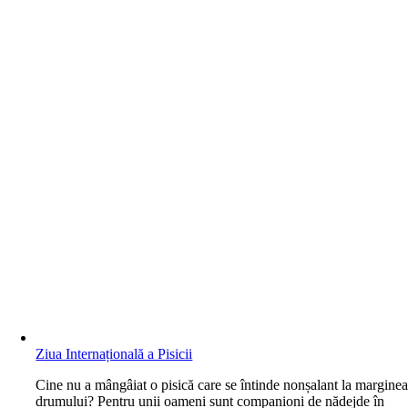
Ziua Internațională a Pisicii
C
ine nu a mângâiat o pisică care se întinde nonșalant la margine
drumului? Pentru unii oameni sunt companioni de nădejde în