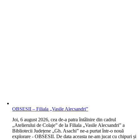
OBSESII – Filiala „Vasile Alecsandri”
J
oi, 6 august 2026, cea de-a patra întâlnire din cadrul
„Atelierului de Colaje” de la Filiala „Vasile Alecsandri” a
Bibliotecii Județene „Gh. Asachi” ne-a purtat într-o nouă
explorare - OBSESII. De data aceasta ne-am jucat cu chipuri și