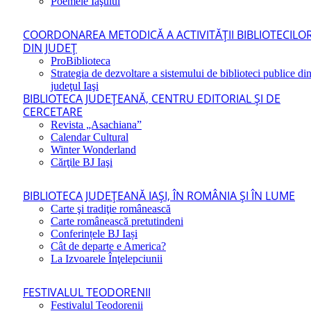
Poemele Iaşului
COORDONAREA METODICĂ A ACTIVITĂŢII BIBLIOTECILO
DIN JUDEŢ
ProBiblioteca
Strategia de dezvoltare a sistemului de biblioteci publice di
judeţul Iaşi
BIBLIOTECA JUDEŢEANĂ, CENTRU EDITORIAL ŞI DE
CERCETARE
Revista „Asachiana”
Calendar Cultural
Winter Wonderland
Cărţile BJ Iaşi
BIBLIOTECA JUDEŢEANĂ IAŞI, ÎN ROMÂNIA ŞI ÎN LUME
Carte şi tradiţie românească
Carte românească pretutindeni
Conferințele BJ Iași
Cât de departe e America?
La Izvoarele Înţelepciunii
FESTIVALUL TEODORENII
Festivalul Teodorenii