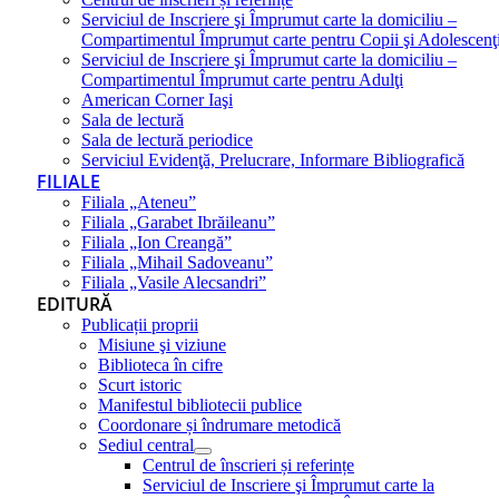
Serviciul de Inscriere şi Împrumut carte la domiciliu –
Compartimentul Împrumut carte pentru Copii şi Adolescenţ
Serviciul de Inscriere şi Împrumut carte la domiciliu –
Compartimentul Împrumut carte pentru Adulţi
American Corner Iaşi
Sala de lectură
Sala de lectură periodice
Serviciul Evidenţă, Prelucrare, Informare Bibliografică
FILIALE
Filiala „Ateneu”
Filiala „Garabet Ibrăileanu”
Filiala „Ion Creangă”
Filiala „Mihail Sadoveanu”
Filiala „Vasile Alecsandri”
EDITURĂ
Publicații proprii
Misiune şi viziune
Biblioteca în cifre
Scurt istoric
Manifestul bibliotecii publice
Coordonare și îndrumare metodică
Sediul central
Centrul de înscrieri și referințe
Serviciul de Inscriere şi Împrumut carte la