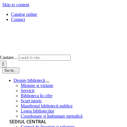
Skip to content
Catalog online
Contact
Cautare...
Go to...
Despre bibliotecă
Misiune şi viziune
Servicii
Biblioteca în cifre
Scurt istoric
Manifestul bibliotecii publice
Legea bibliotecilor
Coordonare și îndrumare metodică
SEDIUL CENTRAL
Centrul de înscrieri și referințe