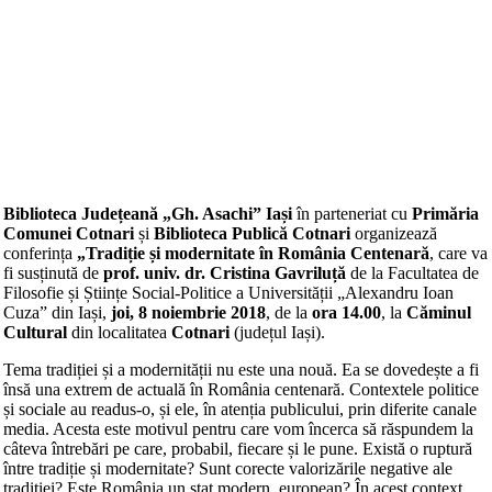
Biblioteca Județeană „Gh. Asachi” Iași
în parteneriat cu
Primăria
Comunei Cotnari
și
Biblioteca Publică Cotnari
organizează
conferința
„Tradiție și modernitate în România Centenară
, care va
fi susținută de
prof. univ. dr. Cristina Gavriluță
de la Facultatea de
Filosofie și Științe Social-Politice a Universității „Alexandru Ioan
Cuza” din Iași,
joi, 8 noiembrie 2018
, de la
ora 14.00
, la
Căminul
Cultural
din localitatea
Cotnari
(județul Iași).
Tema tradiției și a modernității nu este una nouă. Ea se dovedește a fi
însă una extrem de actuală în România centenară. Contextele politice
și sociale au readus-o, și ele, în atenția publicului, prin diferite canale
media. Acesta este motivul pentru care vom încerca să răspundem la
câteva întrebări pe care, probabil, fiecare și le pune. Există o ruptură
între tradiție și modernitate? Sunt corecte valorizările negative ale
tradiției? Este România un stat modern, european? În acest context