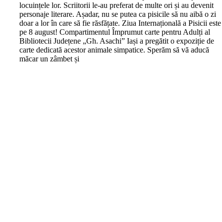
locuințele lor. Scriitorii le-au preferat de multe ori și au devenit
personaje literare. Așadar, nu se putea ca pisicile să nu aibă o zi
doar a lor în care să fie răsfățate. Ziua Internațională a Pisicii este
pe 8 august! Compartimentul Împrumut carte pentru Adulți al
Bibliotecii Județene „Gh. Asachi” Iași a pregătit o expoziție de
carte dedicată acestor animale simpatice. Sperăm să vă aducă
măcar un zâmbet și