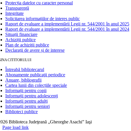
Protecția datelor cu caracter personal
Transparență
Integritate
Solicitarea informaţiilor de interes public
Raport de evaluare a implementării Legii nr. 544/2001 în anul 2025
Raport de evaluare a implementării Legii nr. 544/2001 în anul 2024
Situații financiare
Achiziții publice
Plan de achiziţii publice
Declarații de avere și de interese
INA CITITORULUI
Întreabă bibliotecarul
Abonamente publicaţii periodice
Anuare, bibliografii
Cartea lunii din colecțiile speciale
Informații pentru copii
Informații pentru adolescenți
Informații pentru adulți
Informații pentru seniori
Biblioteci publice
026 Biblioteca Judeţeană „Gheorghe Asachi” Iaşi
Page load link