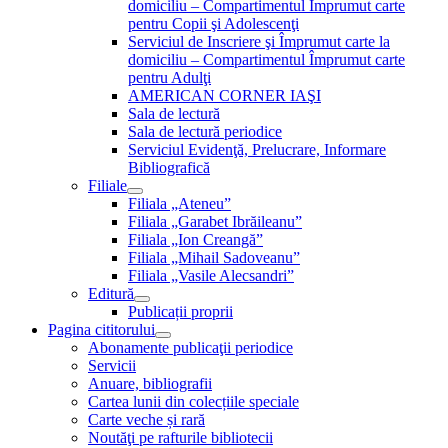
domiciliu – Compartimentul Împrumut carte
pentru Copii şi Adolescenţi
Serviciul de Inscriere şi Împrumut carte la
domiciliu – Compartimentul Împrumut carte
pentru Adulţi
AMERICAN CORNER IAŞI
Sala de lectură
Sala de lectură periodice
Serviciul Evidenţă, Prelucrare, Informare
Bibliografică
Filiale
Filiala „Ateneu”
Filiala „Garabet Ibrăileanu”
Filiala „Ion Creangă”
Filiala „Mihail Sadoveanu”
Filiala „Vasile Alecsandri”
Editură
Publicații proprii
Pagina cititorului
Abonamente publicaţii periodice
Servicii
Anuare, bibliografii
Cartea lunii din colecțiile speciale
Carte veche și rară
Noutăţi pe rafturile bibliotecii