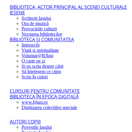
BIBLIOTECA, ACTOR PRINCIPAL AL SCENEI CULTURALE
IEŞENE
Scriitorii Iaşului
Ora de muzică
Provocările culturii
Nocturna bibliotecilor
BIBLIOTECA ŞI COMUNITATEA
Intersecţii
Viaţă şi spiritualitate
Voluntar@BJIaşi
O carte pe zi
Şi eu scriu despre cărţi
Să înţelegem ce citim
Scriu în culori
CURSURI PENTRU COMUNITATE
BIBLIOTECA ÎN EPOCA DIGITALĂ
www.bjiasi.ro
Digitizarea colecţiilor speciale
AUTORI COPIII
Poveştile Iaşului