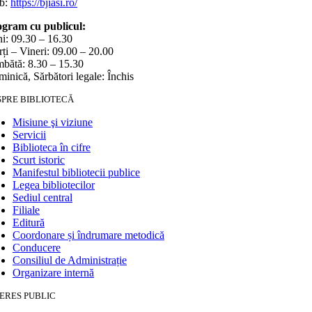
b:
https://bjiasi.ro/
gram cu publicul:
i: 09.30 – 16.30
ți – Vineri: 09.00 – 20.00
bătă: 8.30 – 15.30
inică, Sărbători legale: Închis
SPRE BIBLIOTECĂ
Misiune şi viziune
Servicii
Biblioteca în cifre
Scurt istoric
Manifestul bibliotecii publice
Legea bibliotecilor
Sediul central
Filiale
Editură
Coordonare și îndrumare metodică
Conducere
Consiliul de Administrație
Organizare internă
ERES PUBLIC