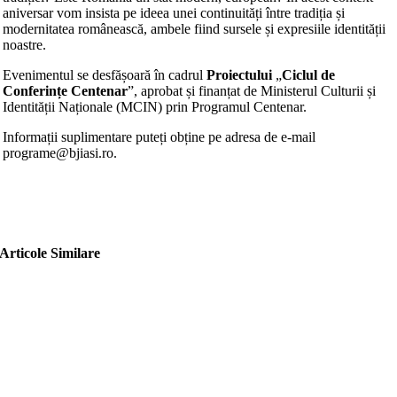
aniversar vom insista pe ideea unei continuități între tradiția și
modernitatea românească, ambele fiind sursele și expresiile identității
noastre.
Evenimentul se desfășoară în cadrul
Proiectului
„
Ciclul de
Conferințe Centenar
”, aprobat și finanțat de Ministerul Culturii și
Identității Naționale (MCIN) prin Programul Centenar.
Informații suplimentare puteți obține pe adresa de e-mail
programe@bjiasi.ro.
Articole Similare