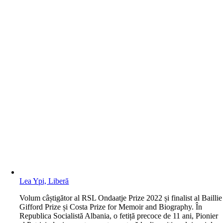
Lea Ypi, Liberă
V
olum câștigător al RSL Ondaatje Prize 2022 și finalist al Baillie
Gifford Prize și Costa Prize for Memoir and Biography. În
Republica Socialistă Albania, o fetiță precoce de 11 ani, Pionier