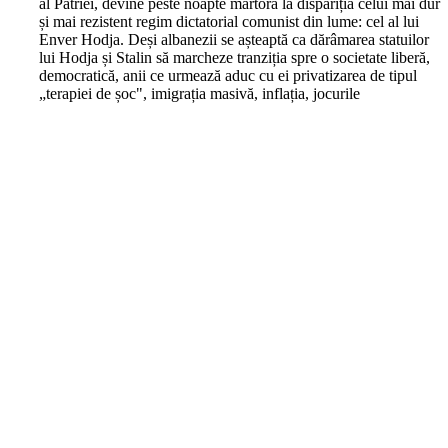
al Patriei, devine peste noapte martoră la dispariția celui mai dur
și mai rezistent regim dictatorial comunist din lume: cel al lui
Enver Hodja. Deși albanezii se așteaptă ca dărâmarea statuilor
lui Hodja și Stalin să marcheze tranziția spre o societate liberă,
democratică, anii ce urmează aduc cu ei privatizarea de tipul
„terapiei de șoc", imigrația masivă, inflația, jocurile