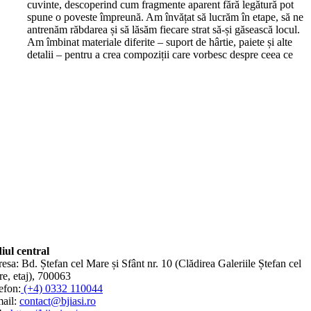
cuvinte, descoperind cum fragmente aparent fără legătură pot
spune o poveste împreună. Am învățat să lucrăm în etape, să ne
antrenăm răbdarea și să lăsăm fiecare strat să-și găsească locul.
Am îmbinat materiale diferite – suport de hârtie, paiete și alte
detalii – pentru a crea compoziții care vorbesc despre ceea ce
iul central
esa: Bd. Ștefan cel Mare și Sfânt nr. 10 (Clădirea Galeriile Ștefan cel
e, etaj), 700063
efon:
(+4) 0332 110044
ail:
contact@bjiasi.ro