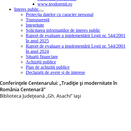
www.teodorenii.ro
Interes public
Protecția datelor cu caracter personal
Transparență
Integritate
Solicitarea informaţiilor de interes public
Raport de evaluare a implementării Legii nr. 544/2001
în anul 2025
Raport de evaluare a implementării Legii nr. 544/2001
în anul 2024
Situații financiare
Achiziții publice
Plan de achiziţii publice
Declarații de avere și de interese
Conferințele Centenarului: „Tradiție și modernitate în
România Centenară”
Biblioteca Judeţeană „Gh. Asachi” Iaşi