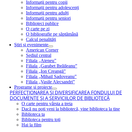
Informații pentru copii
Informații pentru adolescenți
Informații pentru adulți
Informații pentru seniori
Biblioteci publice
O carte pe zi
O bibliografie pe săptămână
Calcul penalități
Ştiri şi evenimente
American Corner
Sediul central
Filiala „Ateneu”
Filiala „Garabet Ibrăileanu”
Filiala „Ion Creangă”
Filiala „Mihail Sadoveanu”
Filiala „Vasile Alecsandri”
Programe şi proiecte
PERFECŢIONAREA ŞI DIVERSIFICAREA FONDULUI DE
DOCUMENTE ŞI A SERVICIILOR DE BIBLIOTECĂ
O carte pentru vârsta a treia
Dacă nu poţi veni la bibliotecă, vine biblioteca la tine
Biblioteca ta
Biblioteca pentru toţi
Hai la film