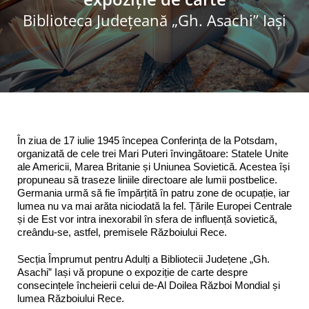
Biblioteca Judeţeană „Gh. Asachi” Iaşi
Programe şi proiecte
Interes public
În ziua de 17 iulie 1945 începea Conferința de la Potsdam,
organizată de cele trei Mari Puteri învingătoare: Statele Unite
ale Americii, Marea Britanie și Uniunea Sovietică. Acestea își
propuneau să traseze liniile directoare ale lumii postbelice.
Germania urmă să fie împărțită în patru zone de ocupație, iar
lumea nu va mai arăta niciodată la fel. Țările Europei Centrale
și de Est vor intra inexorabil în sfera de influență sovietică,
creându-se, astfel, premisele Războiului Rece.
Secția Împrumut pentru Adulți a Bibliotecii Județene „Gh.
Asachi” Iași vă propune o expoziție de carte despre
consecințele încheierii celui de-Al Doilea Război Mondial și
lumea Războiului Rece.