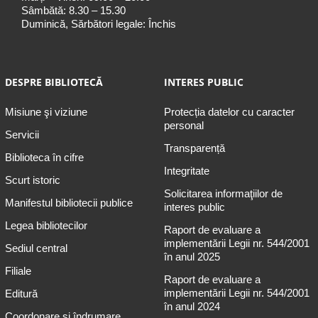
Sâmbătă: 8.30 – 15.30
Duminică, Sărbători legale: Închis
DESPRE BIBLIOTECĂ
INTERES PUBLIC
Misiune şi viziune
Protecția datelor cu caracter
personal
Servicii
Transparență
Biblioteca în cifre
Integritate
Scurt istoric
Solicitarea informaţiilor de
Manifestul bibliotecii publice
interes public
Legea bibliotecilor
Raport de evaluare a
implementării Legii nr. 544/2001
Sediul central
în anul 2025
Filiale
Raport de evaluare a
implementării Legii nr. 544/2001
Editură
în anul 2024
Coordonare și îndrumare