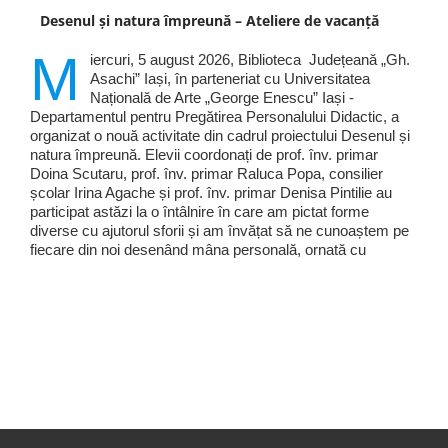
Desenul și natura împreună – Ateliere de vacanță
M
iercuri, 5 august 2026, Biblioteca Județeană „Gh.
Asachi” Iași, în parteneriat cu Universitatea
Națională de Arte „George Enescu” Iași -
Departamentul pentru Pregătirea Personalului Didactic, a
organizat o nouă activitate din cadrul proiectului Desenul și
natura împreună. Elevii coordonați de prof. înv. primar
Doina Scutaru, prof. înv. primar Raluca Popa, consilier
școlar Irina Agache și prof. înv. primar Denisa Pintilie au
participat astăzi la o întâlnire în care am pictat forme
diverse cu ajutorul sforii și am învățat să ne cunoaștem pe
fiecare din noi desenând mâna personală, ornată cu