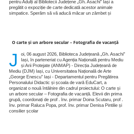
pentru Adulți al Bibliotecii Județene „Gh. Asachi” Iași a
pregătit o expoziție de carte dedicată acestor animale
simpatice. Sperăm să vă aducă măcar un zâmbet și
O carte și un arbore secular – Fotografia de vacanță
J
oi, 06 august 2026, Biblioteca Județeană „Gh. Asachi”
Iași, în parteneriat cu Agenția Națională pentru Mediu
și Arii Protejate (ANMAP) - Direcția Județeană de
Mediu (DJM) Iași, cu Universitatea Națională de Arte
„George Enescu” Iași - Departamentul pentru Pregătirea
Personalului Didactic și școala de vară EduCart, a
organizat o nouă întâlnire din cadrul proiectului: O carte și
un arbore secular – Fotografia de vacanță. Elevii din prima
grupă, coordonați de prof . înv. primar Doina Scutaru, prof .
înv. primar Raluca Popa, prof. înv. primar Denisa Pintilie și
consilier școlar