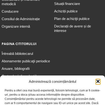
Situații financiare
metodică
Achiziții publice
Conducere
Plan de achiziţii publice
Consiliul de Administrație
Declarații de avere și de
Organizare internă
interese
PAGINA CITITORULUI
Întreabă bibliotecarul
Abonamente publicaţii periodice
Anuare, bibliografii
Cartea lunii din colecțiile
speciale
Administrează consimțământul
Informații pentru copii
Pentru a oferi cea mai bună experiență, folosim tehnologii, cum ar fi cookie-
uri, pentru a stoca și/sau accesa informațiile despre dispozitive.
Informații pentru adolescenți
Consimțământul pentru aceste tehnologii ne permite să procesăm date,
Informații pentru adulți
cum ar fi comportamentul de navigare sau ID-uri unice pe acest site. Dacă