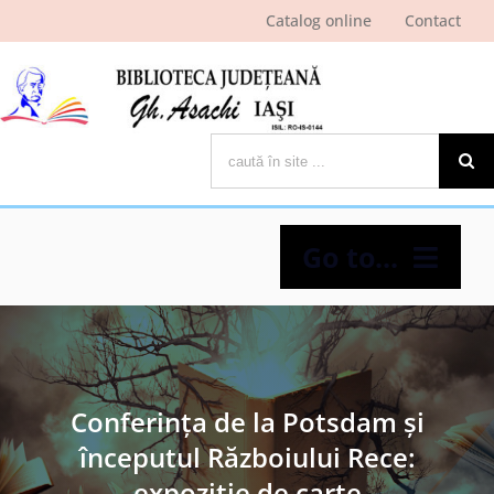
Skip
Catalog online
Contact
to
content
Cautare...
Go to...
Despre bibliotecă
Pagina cititorului
Conferința de la Potsdam și
începutul Războiului Rece:
Ştiri şi evenimente
expoziție de carte