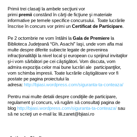
Primii trei clasaţi la ambele secţiuni vor
primi
premii
constând în cărţi de ficţiune şi materiale
informative pe temele specifice concursului. Toate lucrările
înscrise în concurs vor primi un
Certificat de Participare
.
Pe 2 octombrie ne vom întâlni la
Gala de Premiere
la
Biblioteca Judeţeană “Gh. Asachi” Iaşi, unde vom afla mai
multe despre diferite subiecte legate de prevenirea
infracţionalităţii la nivel local şi european cu sprijinul invitaţilor
şi-i vom sărbători pe cei câştigători. Vom discuta, vom
admira expoziţia celor mai bune lucrări ale participanţilor,
vom schimba impresii. Toate lucrările câştigătoare vor fi
postate pe pagina proiectului la
adresa:
http://bjiasi.wordpress.com/siguranta-ta-conteaza/
Pentru mai multe detalii despre condiţiile de participare,
regulament şi concurs, vă rugăm să consultaţi pagina de
blog
http://bjiasi.wordpress.com/siguranta-ta-conteaza/
sau
să ne scrieţi un e-mail la: lili.zanet@bjiasi.ro