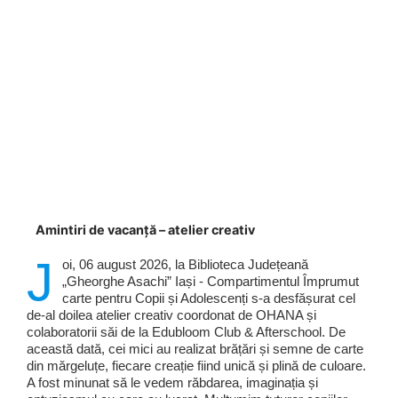
Amintiri de vacanță – atelier creativ
J
oi, 06 august 2026, la Biblioteca Județeană
„Gheorghe Asachi” Iași - Compartimentul Împrumut
carte pentru Copii și Adolescenți s-a desfășurat cel
de-al doilea atelier creativ coordonat de OHANA și
colaboratorii săi de la Edubloom Club & Afterschool. De
această dată, cei mici au realizat brățări și semne de carte
din mărgeluțe, fiecare creație fiind unică și plină de culoare.
A fost minunat să le vedem răbdarea, imaginația și