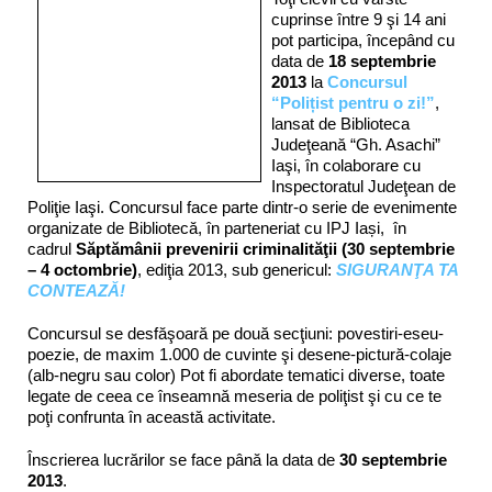
cuprinse între 9 şi 14 ani
pot participa, începând cu
data de
18 septembrie
2013
la
Concursul
“Polițist pentru o zi!”
,
lansat de Biblioteca
Judeţeană “Gh. Asachi”
Iaşi, în colaborare cu
Inspectoratul Judeţean de
Poliţie Iaşi. Concursul face parte dintr-o serie de evenimente
organizate de Bibliotecă, în parteneriat cu IPJ Iași, în
cadrul
Săptămânii prevenirii criminalităţii (30 septembrie
– 4 octombrie)
, ediţia 2013, sub genericul:
SIGURANŢA TA
CONTEAZĂ!
Concursul se desfăşoară pe două secţiuni: povestiri-eseu-
poezie, de maxim 1.000 de cuvinte şi desene-pictură-colaje
(alb-negru sau color) Pot fi abordate tematici diverse, toate
legate de ceea ce înseamnă meseria de poliţist şi cu ce te
poţi confrunta în această activitate.
Înscrierea lucrărilor se face până la data de
30 septembrie
2013
.