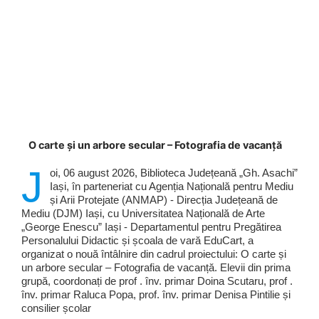
O carte și un arbore secular – Fotografia de vacanță
J
oi, 06 august 2026, Biblioteca Județeană „Gh. Asachi”
Iași, în parteneriat cu Agenția Națională pentru Mediu
și Arii Protejate (ANMAP) - Direcția Județeană de
Mediu (DJM) Iași, cu Universitatea Națională de Arte
„George Enescu” Iași - Departamentul pentru Pregătirea
Personalului Didactic și școala de vară EduCart, a
organizat o nouă întâlnire din cadrul proiectului: O carte și
un arbore secular – Fotografia de vacanță. Elevii din prima
grupă, coordonați de prof . înv. primar Doina Scutaru, prof .
înv. primar Raluca Popa, prof. înv. primar Denisa Pintilie și
consilier școlar