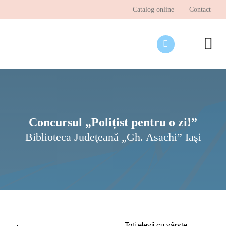
Skip
Catalog online
Contact
to
content
To
Nav
Desp
Pagi
Ştir
Concursul „Polițist pentru o zi!”
Biblioteca Judeţeană „Gh. Asachi” Iaşi
Prog
Inte
Toţi elevii cu vârste