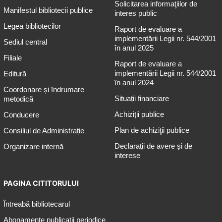
Solicitarea informaţiilor de
Manifestul bibliotecii publice
interes public
Legea bibliotecilor
Raport de evaluare a
implementării Legii nr. 544/2001
Sediul central
în anul 2025
Filiale
Raport de evaluare a
implementării Legii nr. 544/2001
Editură
în anul 2024
Coordonare și îndrumare
Situații financiare
metodică
Achiziții publice
Conducere
Plan de achiziţii publice
Consiliul de Administrație
Declarații de avere și de
Organizare internă
interese
PAGINA CITITORULUI
Întreabă bibliotecarul
Abonamente publicaţii periodice