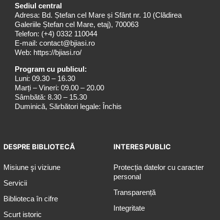
Sediul central
Adresa: Bd. Ștefan cel Mare și Sfânt nr. 10 (Clădirea
Galeriile Ștefan cel Mare, etaj), 700063
Telefon:
(+4) 0332 110044
E-mail:
contact@bjiasi.ro
Web:
https://bjiasi.ro/
Program cu publicul:
Luni: 09.30 – 16.30
Marți – Vineri: 09.00 – 20.00
Sâmbătă: 8.30 – 15.30
Duminică, Sărbători legale: Închis
DESPRE BIBLIOTECĂ
INTERES PUBLIC
Misiune şi viziune
Protecția datelor cu caracter
personal
Servicii
Transparență
Biblioteca în cifre
Integritate
Scurt istoric