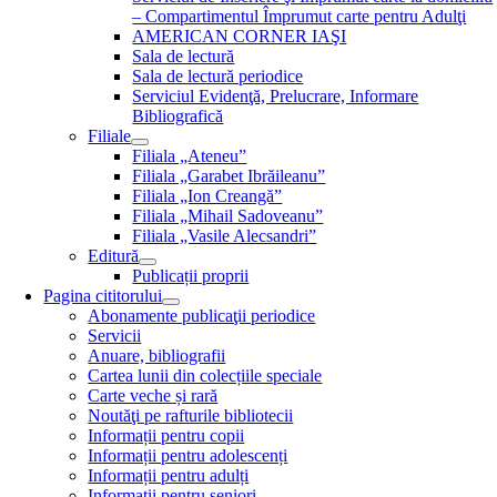
– Compartimentul Împrumut carte pentru Adulţi
AMERICAN CORNER IAŞI
Sala de lectură
Sala de lectură periodice
Serviciul Evidenţă, Prelucrare, Informare
Bibliografică
Filiale
Filiala „Ateneu”
Filiala „Garabet Ibrăileanu”
Filiala „Ion Creangă”
Filiala „Mihail Sadoveanu”
Filiala „Vasile Alecsandri”
Editură
Publicații proprii
Pagina cititorului
Abonamente publicaţii periodice
Servicii
Anuare, bibliografii
Cartea lunii din colecțiile speciale
Carte veche și rară
Noutăţi pe rafturile bibliotecii
Informații pentru copii
Informații pentru adolescenți
Informații pentru adulți
Informații pentru seniori