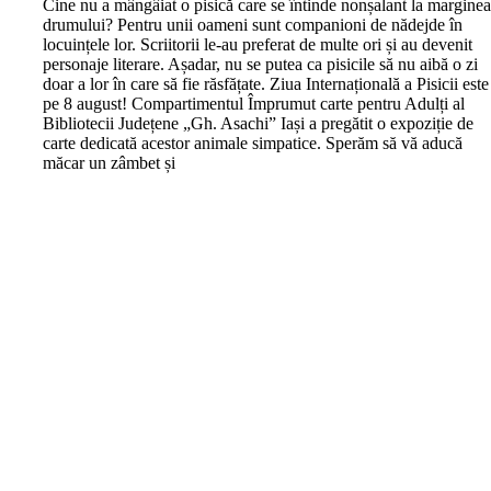
C
ine nu a mângâiat o pisică care se întinde nonșalant la margine
drumului? Pentru unii oameni sunt companioni de nădejde în
locuințele lor. Scriitorii le-au preferat de multe ori și au devenit
personaje literare. Așadar, nu se putea ca pisicile să nu aibă o zi
doar a lor în care să fie răsfățate. Ziua Internațională a Pisicii este
pe 8 august! Compartimentul Împrumut carte pentru Adulți al
Bibliotecii Județene „Gh. Asachi” Iași a pregătit o expoziție de
carte dedicată acestor animale simpatice. Sperăm să vă aducă
măcar un zâmbet și