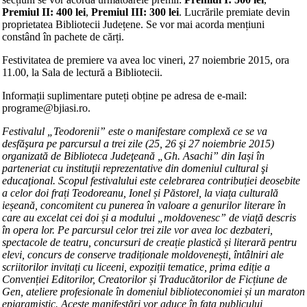
Premiul II: 400 lei
,
Premiul III: 300 lei
. Lucrările premiate devin
proprietatea Bibliotecii Județene. Se vor mai acorda mențiuni
constând în pachete de cărți.
Festivitatea de premiere va avea loc vineri, 27 noiembrie 2015, ora
11.00, la Sala de lectură a Bibliotecii.
Informații suplimentare puteți obține pe adresa de e-mail:
programe@bjiasi.ro.
Festivalul „Teodorenii” este o manifestare complexă ce se va
desfăşura pe parcursul a trei zile (25, 26 şi 27 noiembrie 2015)
organizată de Biblioteca Judeţeană „Gh. Asachi” din Iași în
parteneriat cu instituţii reprezentative din domeniul cultural şi
educaţional. Scopul festivalului este celebrarea contribuției deosebite
a celor doi frați Teodoreanu, Ionel și Păstorel, la viața culturală
ieșeană, concomitent cu punerea în valoare a genurilor literare în
care au excelat cei doi și a modului „moldovenesc” de viață descris
în opera lor. Pe parcursul celor trei zile vor avea loc dezbateri,
spectacole de teatru, concursuri de creație plastică și literară pentru
elevi, concurs de conserve tradiționale moldovenești, întâlniri ale
scriitorilor invitați cu liceeni, expoziții tematice, prima ediție a
Convenției Editorilor, Creatorilor și Traducătorilor de Ficțiune de
Gen, ateliere profesionale în domeniul biblioteconomiei și un maraton
epigramistic. Aceste manifestări vor aduce în faţa publicului