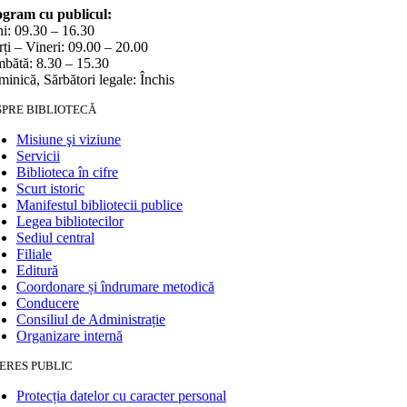
gram cu publicul:
i: 09.30 – 16.30
ți – Vineri: 09.00 – 20.00
bătă: 8.30 – 15.30
inică, Sărbători legale: Închis
SPRE BIBLIOTECĂ
Misiune şi viziune
Servicii
Biblioteca în cifre
Scurt istoric
Manifestul bibliotecii publice
Legea bibliotecilor
Sediul central
Filiale
Editură
Coordonare și îndrumare metodică
Conducere
Consiliul de Administrație
Organizare internă
ERES PUBLIC
Protecția datelor cu caracter personal