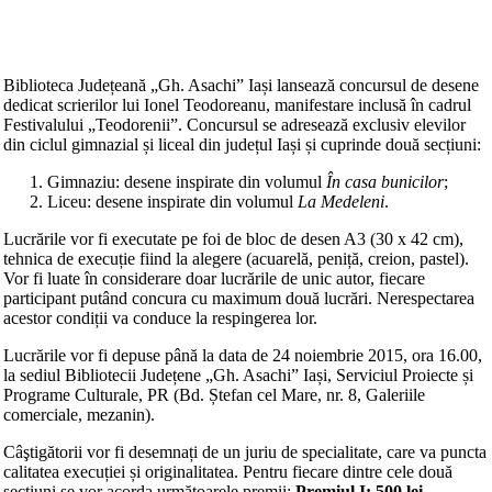
Biblioteca Județeană „Gh. Asachi” Iași lansează concursul de desene
dedicat scrierilor lui Ionel Teodoreanu, manifestare inclusă în cadrul
Festivalului „Teodorenii”. Concursul se adresează exclusiv elevilor
din ciclul gimnazial și liceal din județul Iași și cuprinde două secțiuni:
Gimnaziu: desene inspirate din volumul
În casa bunicilor
;
Liceu: desene inspirate din volumul
La Medeleni
.
Lucrările vor fi executate pe foi de bloc de desen A3 (30 x 42 cm),
tehnica de execuție fiind la alegere (acuarelă, peniță, creion, pastel).
Vor fi luate în considerare doar lucrările de unic autor, fiecare
participant putând concura cu maximum două lucrări. Nerespectarea
acestor condiții va conduce la respingerea lor.
Lucrările vor fi depuse până la data de 24 noiembrie 2015, ora 16.00,
la sediul Bibliotecii Județene „Gh. Asachi” Iași, Serviciul Proiecte și
Programe Culturale, PR (Bd. Ștefan cel Mare, nr. 8, Galeriile
comerciale, mezanin).
Câştigătorii vor fi desemnați de un juriu de specialitate, care va puncta
calitatea execuției și originalitatea. Pentru fiecare dintre cele două
secțiuni se vor acorda următoarele premii:
Premiul I: 500 lei
,