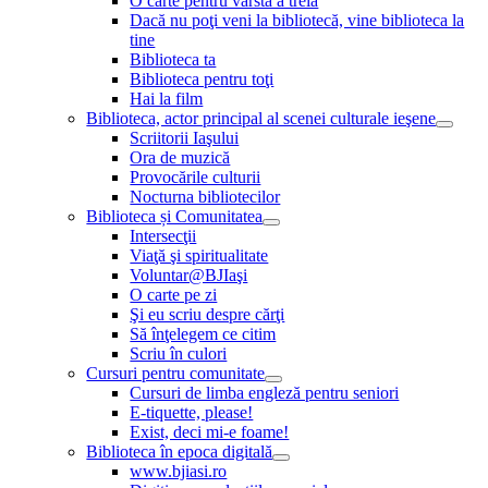
O carte pentru vârsta a treia
Dacă nu poţi veni la bibliotecă, vine biblioteca la
tine
Biblioteca ta
Biblioteca pentru toţi
Hai la film
Biblioteca, actor principal al scenei culturale ieşene
Scriitorii Iaşului
Ora de muzică
Provocările culturii
Nocturna bibliotecilor
Biblioteca și Comunitatea
Intersecţii
Viaţă şi spiritualitate
Voluntar@BJIaşi
O carte pe zi
Şi eu scriu despre cărţi
Să înţelegem ce citim
Scriu în culori
Cursuri pentru comunitate
Cursuri de limba engleză pentru seniori
E-tiquette, please!
Exist, deci mi-e foame!
Biblioteca în epoca digitală
www.bjiasi.ro