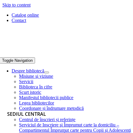
Skip to content
Catalog online
Contact
Toggle Navigation
Despre bibliotecă
Misiune şi viziune
Servicii
Biblioteca în cifre
Scurt istoric
Manifestul bibliotecii publice
Legea bibliotecilor
Coordonare și îndrumare metodică
SEDIUL CENTRAL
Centrul de înscrieri și referințe
Serviciul de Inscriere şi Împrumut carte la domiciliu –
Compartimentul Împrumut carte pentru Copii şi Adolescenţi