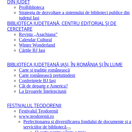
DIN JUDEŢ
ProBiblioteca
Strategia de dezvoltare a sistemului de biblioteci publice din
judeţul Iaşi
BIBLIOTECA JUDEŢEANĂ, CENTRU EDITORIAL ŞI DE
CERCETARE
Revista „Asachiana”
Calendar Cultural
Winter Wonderland
Cărţile BJ Iaşi
BIBLIOTECA JUDEŢEANĂ IAŞI, ÎN ROMÂNIA ŞI ÎN LUME
Carte şi tradiţie românească
Carte românească pretutindeni
Conferințele BJ Iași
Cât de departe e America?
La Izvoarele Înţelepciunii
FESTIVALUL TEODORENII
Festivalul Teodorenii
www.teodorenii.ro
Perfecţionarea şi diversificarea fondului de documente şi a
serviciilor de bibliotecă