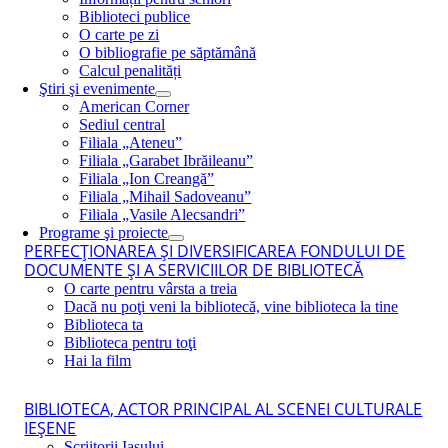
Biblioteci publice
O carte pe zi
O bibliografie pe săptămână
Calcul penalități
Ştiri şi evenimente
American Corner
Sediul central
Filiala „Ateneu”
Filiala „Garabet Ibrăileanu”
Filiala „Ion Creangă”
Filiala „Mihail Sadoveanu”
Filiala „Vasile Alecsandri”
Programe şi proiecte
PERFECŢIONAREA ŞI DIVERSIFICAREA FONDULUI DE
DOCUMENTE ŞI A SERVICIILOR DE BIBLIOTECĂ
O carte pentru vârsta a treia
Dacă nu poţi veni la bibliotecă, vine biblioteca la tine
Biblioteca ta
Biblioteca pentru toţi
Hai la film
BIBLIOTECA, ACTOR PRINCIPAL AL SCENEI CULTURALE
IEŞENE
Scriitorii Iaşului