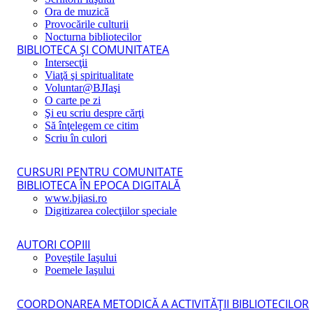
Ora de muzică
Provocările culturii
Nocturna bibliotecilor
BIBLIOTECA ŞI COMUNITATEA
Intersecţii
Viaţă şi spiritualitate
Voluntar@BJIaşi
O carte pe zi
Şi eu scriu despre cărţi
Să înţelegem ce citim
Scriu în culori
CURSURI PENTRU COMUNITATE
BIBLIOTECA ÎN EPOCA DIGITALĂ
www.bjiasi.ro
Digitizarea colecţiilor speciale
AUTORI COPIII
Poveştile Iaşului
Poemele Iaşului
COORDONAREA METODICĂ A ACTIVITĂŢII BIBLIOTECILOR