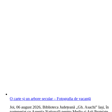
O carte și un arbore secular – Fotografia de vacanță
J
oi, 06 august 2026, Biblioteca Județeană „Gh. Asachi” Iași, în
parteneriat cu Agenția Națională pentru Mediu și Arii Protejate