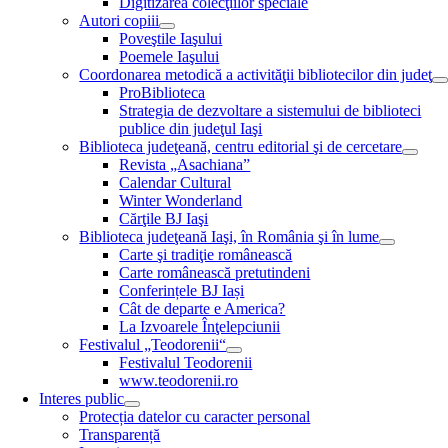
Digitizarea colecţiilor speciale
Autori copiii
Poveştile Iaşului
Poemele Iaşului
Coordonarea metodică a activităţii bibliotecilor din judeţ
ProBiblioteca
Strategia de dezvoltare a sistemului de biblioteci
publice din judeţul Iaşi
Biblioteca judeţeană, centru editorial şi de cercetare
Revista „Asachiana”
Calendar Cultural
Winter Wonderland
Cărţile BJ Iaşi
Biblioteca judeţeană Iaşi, în România şi în lume
Carte şi tradiţie românească
Carte românească pretutindeni
Conferințele BJ Iași
Cât de departe e America?
La Izvoarele Înţelepciunii
Festivalul „Teodorenii“
Festivalul Teodorenii
www.teodorenii.ro
Interes public
Protecția datelor cu caracter personal
Transparență