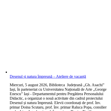
Desenul și natura împreună – Ateliere de vacanță
M
iercuri, 5 august 2026, Biblioteca Județeană „Gh. Asachi”
Iași, în parteneriat cu Universitatea Națională de Arte „George
Enescu” Iași - Departamentul pentru Pregătirea Personalului
Didactic, a organizat o nouă activitate din cadrul proiectului
Desenul și natura împreună. Elevii coordonați de prof. înv.
primar Doina Scutaru, prof. înv. primar Raluca Popa, consilier