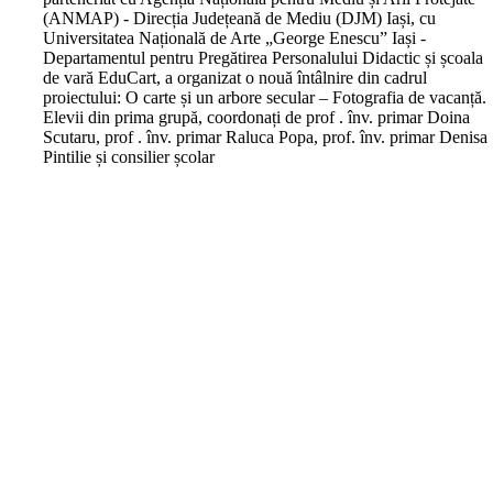
(ANMAP) - Direcția Județeană de Mediu (DJM) Iași, cu
Universitatea Națională de Arte „George Enescu” Iași -
Departamentul pentru Pregătirea Personalului Didactic și școala
de vară EduCart, a organizat o nouă întâlnire din cadrul
proiectului: O carte și un arbore secular – Fotografia de vacanță.
Elevii din prima grupă, coordonați de prof . înv. primar Doina
Scutaru, prof . înv. primar Raluca Popa, prof. înv. primar Denisa
Pintilie și consilier școlar