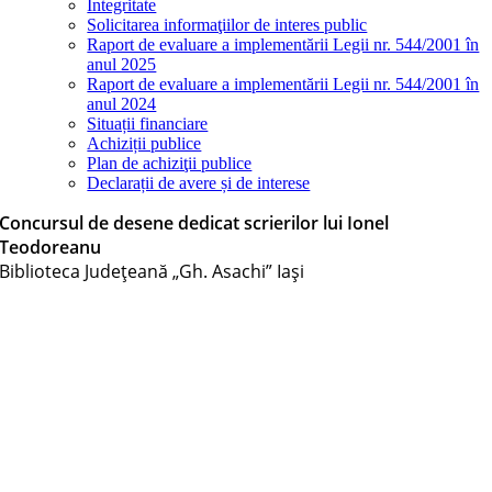
Integritate
Solicitarea informaţiilor de interes public
Raport de evaluare a implementării Legii nr. 544/2001 în
anul 2025
Raport de evaluare a implementării Legii nr. 544/2001 în
anul 2024
Situații financiare
Achiziții publice
Plan de achiziţii publice
Declarații de avere și de interese
Concursul de desene dedicat scrierilor lui Ionel
Teodoreanu
Biblioteca Judeţeană „Gh. Asachi” Iaşi