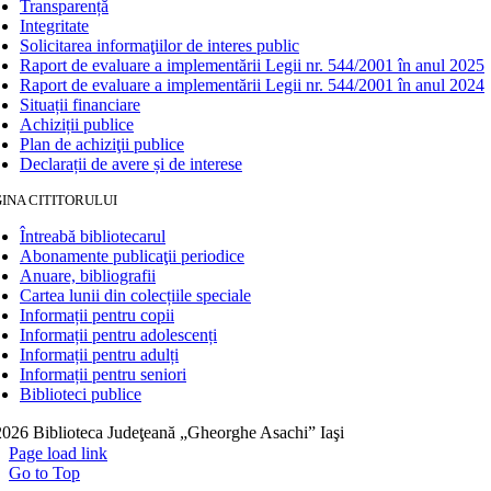
Transparență
Integritate
Solicitarea informaţiilor de interes public
Raport de evaluare a implementării Legii nr. 544/2001 în anul 2025
Raport de evaluare a implementării Legii nr. 544/2001 în anul 2024
Situații financiare
Achiziții publice
Plan de achiziţii publice
Declarații de avere și de interese
INA CITITORULUI
Întreabă bibliotecarul
Abonamente publicaţii periodice
Anuare, bibliografii
Cartea lunii din colecțiile speciale
Informații pentru copii
Informații pentru adolescenți
Informații pentru adulți
Informații pentru seniori
Biblioteci publice
026 Biblioteca Judeţeană „Gheorghe Asachi” Iaşi
Page load link
Go to Top