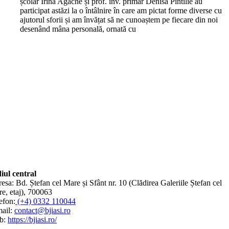
școlar Irina Agache și prof. înv. primar Denisa Pintilie au
participat astăzi la o întâlnire în care am pictat forme diverse cu
ajutorul sforii și am învățat să ne cunoaștem pe fiecare din noi
desenând mâna personală, ornată cu
iul central
esa: Bd. Ștefan cel Mare și Sfânt nr. 10 (Clădirea Galeriile Ștefan cel
e, etaj), 700063
efon:
(+4) 0332 110044
ail:
contact@bjiasi.ro
b:
https://bjiasi.ro/