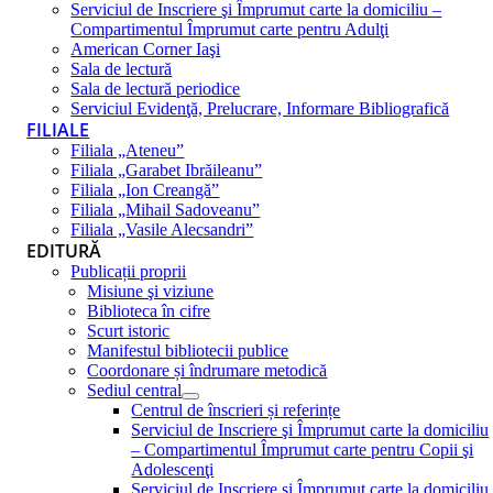
Serviciul de Inscriere şi Împrumut carte la domiciliu –
Compartimentul Împrumut carte pentru Adulţi
American Corner Iaşi
Sala de lectură
Sala de lectură periodice
Serviciul Evidenţă, Prelucrare, Informare Bibliografică
FILIALE
Filiala „Ateneu”
Filiala „Garabet Ibrăileanu”
Filiala „Ion Creangă”
Filiala „Mihail Sadoveanu”
Filiala „Vasile Alecsandri”
EDITURĂ
Publicații proprii
Misiune şi viziune
Biblioteca în cifre
Scurt istoric
Manifestul bibliotecii publice
Coordonare și îndrumare metodică
Sediul central
Centrul de înscrieri și referințe
Serviciul de Inscriere şi Împrumut carte la domiciliu
– Compartimentul Împrumut carte pentru Copii şi
Adolescenţi
Serviciul de Inscriere şi Împrumut carte la domiciliu