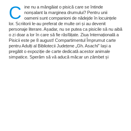
C
ine nu a mângâiat o pisică care se întinde
nonșalant la marginea drumului? Pentru unii
oameni sunt companioni de nădejde în locuințele
lor. Scriitorii le-au preferat de multe ori și au devenit
personaje literare. Așadar, nu se putea ca pisicile să nu aibă
o zi doar a lor în care să fie răsfățate. Ziua Internațională a
Pisicii este pe 8 august! Compartimentul Împrumut carte
pentru Adulți al Bibliotecii Județene „Gh. Asachi” Iași a
pregătit o expoziție de carte dedicată acestor animale
simpatice. Sperăm să vă aducă măcar un zâmbet și