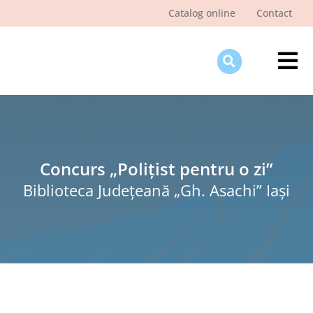
Skip
Catalog online
Contact
to
content
Tog
Nav
Des
Pagi
Şti
Concurs „Polițist pentru o zi”
Biblioteca Judeţeană „Gh. Asachi” Iaşi
Pro
Int