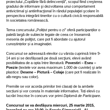
proiectului „Copilărie fără delincvență”, scopul fiind creşterea
gradului de informare şi dezvoltarea unui comportament
antivictimal şi antiinfracţional în rândul populaţiei şcolare în
perspectiva integrării tinerilor cu o cultură civică responsabilă
în societatea românească.
Tema concursului „Polițist pentru o zi” oferă participanților o
paletă largă de subiecte legate de ceea ce înseamnă
meseria de poliţist, care pot fi abordate cu ajutorul
cunoștințelor și a imaginației.
Concursul se adresează elevilor cu vârsta cuprinsă între 9-
14 ani și se desfășoară pe două secţiuni, elevii având
posibilitatea de a opta între literatură:
Povestiri – Eseu –
Poezie
(textele vor avea maximum 1.000 de cuvinte) şi arte
plastice:
Desene – Pictură – Colaje
(care pot fi realizate în
alb-negru sau color).
Premiile se vor acorda primilor trei clasați de la ambele
secțiuni și vor consta în materiale informative. Toți elevii cu
lucrări înscrise în concurs vor primi
Diplomă de Participare
.
Concursul se va desfășura miercuri, 25 martie 2015,
începând cu ora 10.00, la Școala Gimnazială „Al.