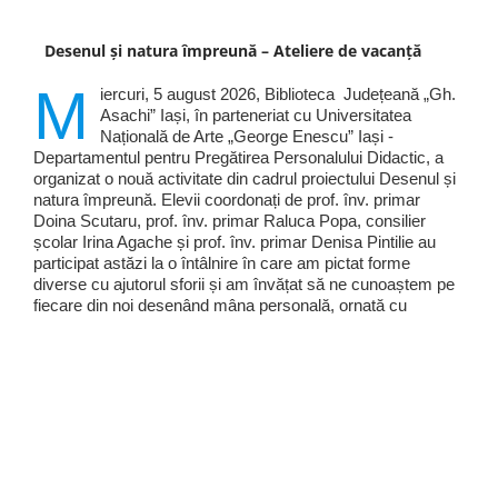
Desenul și natura împreună – Ateliere de vacanță
M
iercuri, 5 august 2026, Biblioteca Județeană „Gh.
Asachi” Iași, în parteneriat cu Universitatea
Națională de Arte „George Enescu” Iași -
Departamentul pentru Pregătirea Personalului Didactic, a
organizat o nouă activitate din cadrul proiectului Desenul și
natura împreună. Elevii coordonați de prof. înv. primar
Doina Scutaru, prof. înv. primar Raluca Popa, consilier
școlar Irina Agache și prof. înv. primar Denisa Pintilie au
participat astăzi la o întâlnire în care am pictat forme
diverse cu ajutorul sforii și am învățat să ne cunoaștem pe
fiecare din noi desenând mâna personală, ornată cu