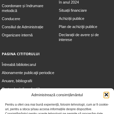
în anul 2024
Coordonare și îndrumare
Situații financiare
metodică
Achiziții publice
Conducere
Plan de achiziţii publice
Consiliul de Administrație
Declarații de avere și de
Organizare internă
interese
PAGINA CITITORULUI
Întreabă bibliotecarul
Abonamente publicaţii periodice
Anuare, bibliografii
Cartea lunii din colecțiile
speciale
Administrează consimțământul
Informații pentru copii
Pentru a oferi cea mai bună experiență, folosim tehnologii, cum ar fi cookie-
uri, pentru a stoca și/sau accesa informațiile despre dispozitive.
Informații pentru adolescenți
Consimțământul pentru aceste tehnologii ne permite să procesăm date,