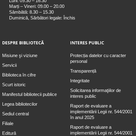
Luni: 09.30 – 16.30
Marți – Vineri: 09.00 – 20.00
Sâmbătă: 8.30 – 15.30
Duminică, Sărbători legale: Închis
DESPRE BIBLIOTECĂ
INTERES PUBLIC
Misiune şi viziune
Protecția datelor cu caracter
personal
Servicii
Transparență
Biblioteca în cifre
Integritate
Scurt istoric
Solicitarea informaţiilor de
Manifestul bibliotecii publice
interes public
Legea bibliotecilor
Raport de evaluare a
implementării Legii nr. 544/2001
Sediul central
în anul 2025
Filiale
Raport de evaluare a
implementării Legii nr. 544/2001
Editură