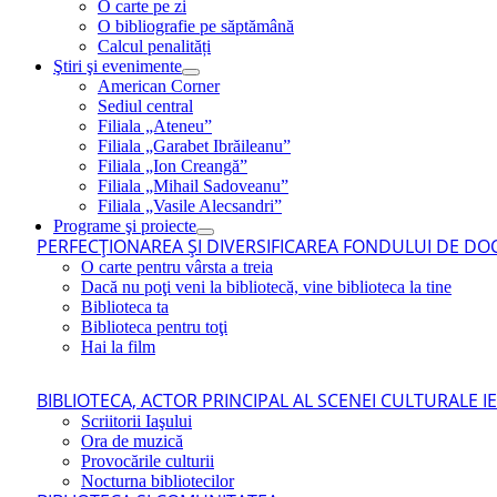
O carte pe zi
O bibliografie pe săptămână
Calcul penalități
Ştiri şi evenimente
American Corner
Sediul central
Filiala „Ateneu”
Filiala „Garabet Ibrăileanu”
Filiala „Ion Creangă”
Filiala „Mihail Sadoveanu”
Filiala „Vasile Alecsandri”
Programe şi proiecte
PERFECŢIONAREA ŞI DIVERSIFICAREA FONDULUI DE DOC
O carte pentru vârsta a treia
Dacă nu poţi veni la bibliotecă, vine biblioteca la tine
Biblioteca ta
Biblioteca pentru toţi
Hai la film
BIBLIOTECA, ACTOR PRINCIPAL AL SCENEI CULTURALE I
Scriitorii Iaşului
Ora de muzică
Provocările culturii
Nocturna bibliotecilor