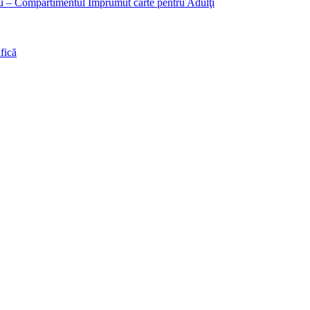
liu – Compartimentul Împrumut carte pentru Adulţi
fică