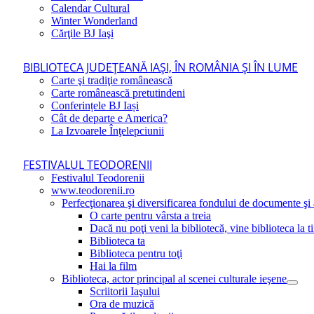
Calendar Cultural
Winter Wonderland
Cărţile BJ Iaşi
BIBLIOTECA JUDEŢEANĂ IAŞI, ÎN ROMÂNIA ŞI ÎN LUME
Carte şi tradiţie românească
Carte românească pretutindeni
Conferințele BJ Iași
Cât de departe e America?
La Izvoarele Înţelepciunii
FESTIVALUL TEODORENII
Festivalul Teodorenii
www.teodorenii.ro
Perfecţionarea şi diversificarea fondului de documente şi a
O carte pentru vârsta a treia
Dacă nu poţi veni la bibliotecă, vine biblioteca la t
Biblioteca ta
Biblioteca pentru toţi
Hai la film
Biblioteca, actor principal al scenei culturale ieşene
Scriitorii Iaşului
Ora de muzică