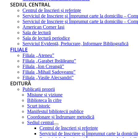
SEDIUL CENTRAL
Centrul de înscrieri și referințe
Serviciul de Inscriere şi Împrumut carte la domiciliu – Com
Serviciul de Inscriere şi Împrumut carte la domiciliu – Co
American Corner Iaşi
Sala de lectură
Sala de lectură periodice
Serviciul Evidenţă, Prelucrare, Informare Bibliografică
FILIALE
Filiala „Ateneu”
Filiala „Garabet Ibrăileanu”
Filiala „Ion Creangă”
Filiala „Mihail Sadoveanu”
Filiala „Vasile Alecsandri”
EDITURĂ
Publicații proprii
Misiune şi viziune
Biblioteca în cifre
Scurt istoric
Manifestul bibliotecii publice
Coordonare și îndrumare metodică
Sediul central
Centrul de înscrieri și referințe
Serviciul de Inscriere şi Împrumut carte la domici