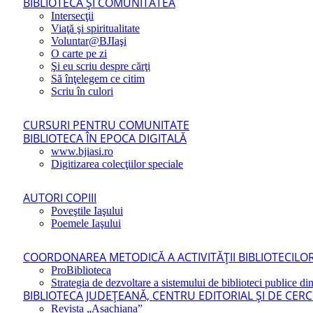
BIBLIOTECA ŞI COMUNITATEA
Intersecţii
Viaţă şi spiritualitate
Voluntar@BJIaşi
O carte pe zi
Şi eu scriu despre cărţi
Să înţelegem ce citim
Scriu în culori
CURSURI PENTRU COMUNITATE
BIBLIOTECA ÎN EPOCA DIGITALĂ
www.bjiasi.ro
Digitizarea colecţiilor speciale
AUTORI COPIII
Poveştile Iaşului
Poemele Iaşului
COORDONAREA METODICĂ A ACTIVITĂŢII BIBLIOTECILOR
ProBiblioteca
Strategia de dezvoltare a sistemului de biblioteci publice din
BIBLIOTECA JUDEŢEANĂ, CENTRU EDITORIAL ŞI DE CER
Revista „Asachiana”