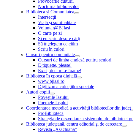
Provocările culturii
Nocturna bibliotecilor
Biblioteca și Comunitatea
Intersecţii
Viaţă şi spiritualitate
Voluntar@BJIaşi
O carte pe zi
Şi eu scriu despre cărţi
Să înţelegem ce citim
Scriu în culori
Cursuri pentru comunitate
Cursuri de limba engleză pentru seniori
E-tiquette, please!
Exist, deci mi-e foame!
Biblioteca în epoca digitală
www.bjiasi.ro
Digitizarea colecţiilor speciale
Autori copiii
Poveştile Iaşului
Poemele Iaşului
Coordonarea metodică a activităţii bibliotecilor din judeţ
ProBiblioteca
Strategia de dezvoltare a sistemului de biblioteci pu
Biblioteca judeţeană, centru editorial şi de cercetare
Revista „Asachiana”