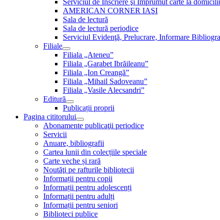
Serviciul de Inscriere şi Împrumut carte la domici
AMERICAN CORNER IAŞI
Sala de lectură
Sala de lectură periodice
Serviciul Evidenţă, Prelucrare, Informare Bibliogra
Filiale
Filiala „Ateneu”
Filiala „Garabet Ibrăileanu”
Filiala „Ion Creangă”
Filiala „Mihail Sadoveanu”
Filiala „Vasile Alecsandri”
Editură
Publicații proprii
Pagina cititorului
Abonamente publicaţii periodice
Servicii
Anuare, bibliografii
Cartea lunii din colecțiile speciale
Carte veche și rară
Noutăţi pe rafturile bibliotecii
Informații pentru copii
Informații pentru adolescenți
Informații pentru adulți
Informații pentru seniori
Biblioteci publice