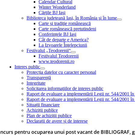
Calendar Cultural
Winter Wonderland
Cărţile BJ Iaşi
Biblioteca judeţeană Iaşi, în România şi în lume
Carte şi tradiţie românească
Carte românească pretutindeni
Conferințele BJ Iași
Cât de departe e America?
La Izvoarele Înţelepciunii
Festivalul „Teodorenii“
Festivalul Teodorenii
www.teodorenii.ro
Interes public
Protecția datelor cu caracter personal
Transparență
Integritate
Solicitarea informaţiilor de interes public
Raport de evaluare a implementării Legii nr. 544/2001 în
Raport de evaluare a implementării Legii nr. 544/2001 în
Situații financiare
Achiziții publice
Plan de achiziţii publice
Declarații de avere și de interese
ncurs pentru ocuparea unui post vacant de BIBLIOGRAF, g