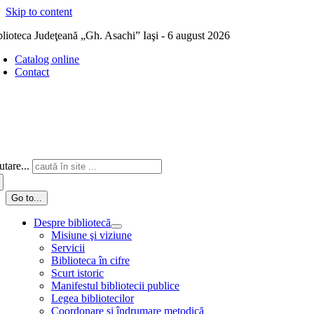
Skip to content
blioteca Judeţeană „Gh. Asachi” Iaşi - 6 august 2026
Catalog online
Contact
tare...
Go to...
Despre bibliotecă
Misiune şi viziune
Servicii
Biblioteca în cifre
Scurt istoric
Manifestul bibliotecii publice
Legea bibliotecilor
Coordonare și îndrumare metodică