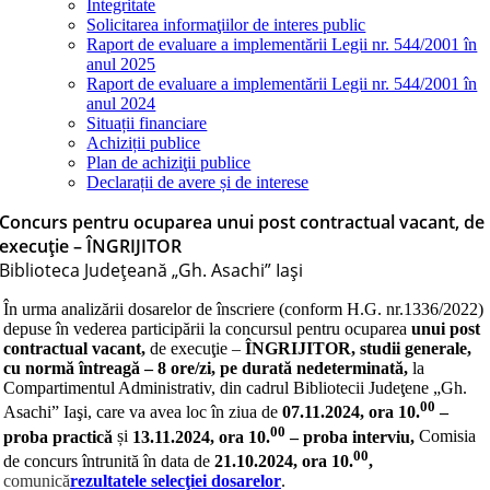
Integritate
Solicitarea informaţiilor de interes public
Raport de evaluare a implementării Legii nr. 544/2001 în
anul 2025
Raport de evaluare a implementării Legii nr. 544/2001 în
anul 2024
Situații financiare
Achiziții publice
Plan de achiziţii publice
Declarații de avere și de interese
Concurs pentru ocuparea unui post contractual vacant, de
execuţie – ÎNGRIJITOR
Biblioteca Judeţeană „Gh. Asachi” Iaşi
În urma analizării dosarelor de înscriere (conform H.G. nr.1336/2022)
depuse în vederea participării la concursul pentru ocuparea
unui post
contractual
vacant,
de execuţie –
ÎNGRIJITOR, studii generale,
cu normă întreagă – 8 ore/zi, pe durată nedeterminată,
la
Compartimentul Administrativ, din cadrul Bibliotecii Judeţene „Gh.
00
Asachi” Iaşi, care va avea loc în ziua de
07.11.2024, ora 10.
–
00
proba practică
și
13.11.2024, ora 10.
– proba interviu,
Comisia
00
de concurs întrunită în data de
21.10.2024, ora 10.
,
comunică
rezultatele selecţiei dosarelor
.