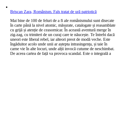
Briscan Zara, Românism. Fals tratat de ură patriotică
M
ai bine de 100 de feluri de a fi ale românismului sunt disecate
în carte până la nivel atomic, măsurate, catalogate și reasamblate
cu grijă și atenție de ceasornicar. În această aventură merge în
zig-zag, cu trimiteri de un curaj care te năucește. Te întrebi dacă
uneori este liberal rebel, iar alteori preot de modă veche. Este
îngăduitor acolo unde unii ar aștepta intrasingența, și taie în
carne vie în alte locuri, unde alții invocă cutume de neschimbat.
De aceea cartea de față va provoca scandal. Este o integrală a