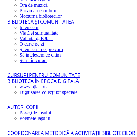
Ora de muzică
Provocările culturii
Nocturna bibliotecilor
BIBLIOTECA ŞI COMUNITATEA
Intersecţii
Viaţă şi spiritualitate
Voluntar@BJIaşi
O carte pe zi
Şi eu scriu despre cărţi
Să înţelegem ce citim
Scriu în culori
CURSURI PENTRU COMUNITATE
BIBLIOTECA ÎN EPOCA DIGITALĂ
www.bjiasi.ro
Digitizarea colecţiilor speciale
AUTORI COPIII
Poveştile Iaşului
Poemele Iaşului
COORDONAREA METODICĂ A ACTIVITĂŢII BIBLIOTECILOR