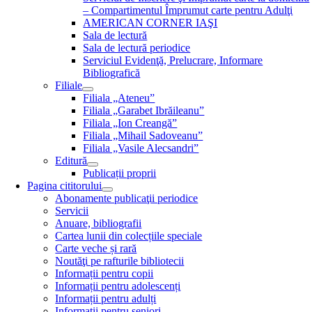
– Compartimentul Împrumut carte pentru Adulţi
AMERICAN CORNER IAŞI
Sala de lectură
Sala de lectură periodice
Serviciul Evidenţă, Prelucrare, Informare
Bibliografică
Filiale
Filiala „Ateneu”
Filiala „Garabet Ibrăileanu”
Filiala „Ion Creangă”
Filiala „Mihail Sadoveanu”
Filiala „Vasile Alecsandri”
Editură
Publicații proprii
Pagina cititorului
Abonamente publicaţii periodice
Servicii
Anuare, bibliografii
Cartea lunii din colecțiile speciale
Carte veche și rară
Noutăţi pe rafturile bibliotecii
Informații pentru copii
Informații pentru adolescenți
Informații pentru adulți
Informații pentru seniori