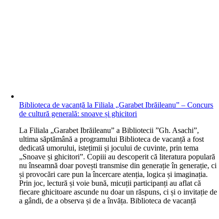
Biblioteca de vacanță la Filiala „Garabet Ibrăileanu” – Concurs
de cultură generală: snoave și ghicitori
L
a Filiala „Garabet Ibrăileanu” a Bibliotecii ”Gh. Asachi”,
ultima săptămână a programului Biblioteca de vacanță a fost
dedicată umorului, istețimii și jocului de cuvinte, prin tema
„Snoave și ghicitori”. Copiii au descoperit că literatura populară
nu înseamnă doar povești transmise din generație în generație, ci
și provocări care pun la încercare atenția, logica și imaginația.
Prin joc, lectură și voie bună, micuții participanți au aflat că
fiecare ghicitoare ascunde nu doar un răspuns, ci și o invitație de
a gândi, de a observa și de a învăța. Biblioteca de vacanță