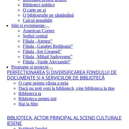
Biblioteci publice
O carte pe zi
O bibliografie pe săptămână
Calcul penalități
Ştiri şi evenimente
American Corner
Sediul central
Filiala „Ateneu”
Filiala „Garabet Ibrăileanu”
Filiala „Ion Creangă”
Filiala „Mihail Sadoveanu”
Filiala „Vasile Alecsandri”
Programe şi proiecte
PERFECŢIONAREA ŞI DIVERSIFICAREA FONDULUI DE
DOCUMENTE ŞI A SERVICIILOR DE BIBLIOTECĂ
O carte pentru vârsta a treia
Dacă nu poţi veni la bibliotecă, vine biblioteca la tine
Biblioteca ta
Biblioteca pentru toţi
Hai la film
BIBLIOTECA, ACTOR PRINCIPAL AL SCENEI CULTURALE
IEŞENE
Scriitorii Iaşului