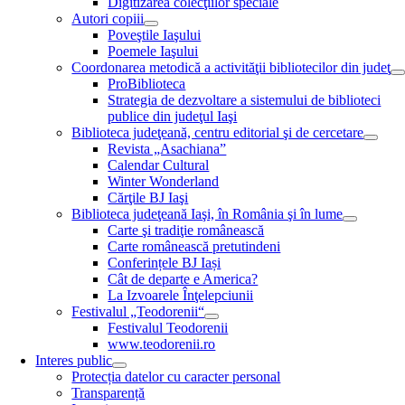
Digitizarea colecţiilor speciale
Autori copiii
Poveştile Iaşului
Poemele Iaşului
Coordonarea metodică a activităţii bibliotecilor din judeţ
ProBiblioteca
Strategia de dezvoltare a sistemului de biblioteci
publice din judeţul Iaşi
Biblioteca judeţeană, centru editorial şi de cercetare
Revista „Asachiana”
Calendar Cultural
Winter Wonderland
Cărţile BJ Iaşi
Biblioteca judeţeană Iaşi, în România şi în lume
Carte şi tradiţie românească
Carte românească pretutindeni
Conferințele BJ Iași
Cât de departe e America?
La Izvoarele Înţelepciunii
Festivalul „Teodorenii“
Festivalul Teodorenii
www.teodorenii.ro
Interes public
Protecția datelor cu caracter personal
Transparență