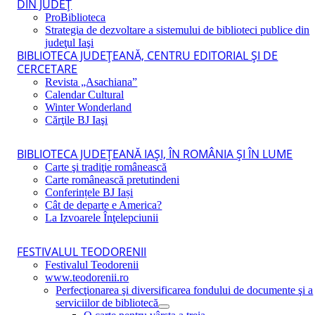
DIN JUDEŢ
ProBiblioteca
Strategia de dezvoltare a sistemului de biblioteci publice din
judeţul Iaşi
BIBLIOTECA JUDEŢEANĂ, CENTRU EDITORIAL ŞI DE
CERCETARE
Revista „Asachiana”
Calendar Cultural
Winter Wonderland
Cărţile BJ Iaşi
BIBLIOTECA JUDEŢEANĂ IAŞI, ÎN ROMÂNIA ŞI ÎN LUME
Carte şi tradiţie românească
Carte românească pretutindeni
Conferințele BJ Iași
Cât de departe e America?
La Izvoarele Înţelepciunii
FESTIVALUL TEODORENII
Festivalul Teodorenii
www.teodorenii.ro
Perfecţionarea şi diversificarea fondului de documente şi a
serviciilor de bibliotecă