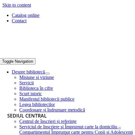
Skip to content
Catalog online
Contact
Toggle Navigation
Despre bibliotecă
Misiune şi viziune
Servicii
Biblioteca în cifre
Scurt istoric
Manifestul bibliotecii publice
Legea bibliotecilor
Coordonare și îndrumare metodică
SEDIUL CENTRAL
Centrul de înscrieri și referințe
Serviciul de Inscriere şi Împrumut carte la domiciliu –
Compartimentul Împrumut carte pentru Copii şi Adolescenţi