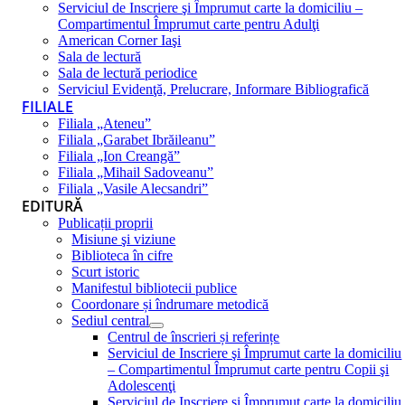
Serviciul de Inscriere şi Împrumut carte la domiciliu –
Compartimentul Împrumut carte pentru Adulţi
American Corner Iaşi
Sala de lectură
Sala de lectură periodice
Serviciul Evidenţă, Prelucrare, Informare Bibliografică
FILIALE
Filiala „Ateneu”
Filiala „Garabet Ibrăileanu”
Filiala „Ion Creangă”
Filiala „Mihail Sadoveanu”
Filiala „Vasile Alecsandri”
EDITURĂ
Publicații proprii
Misiune şi viziune
Biblioteca în cifre
Scurt istoric
Manifestul bibliotecii publice
Coordonare și îndrumare metodică
Sediul central
Centrul de înscrieri și referințe
Serviciul de Inscriere şi Împrumut carte la domiciliu
– Compartimentul Împrumut carte pentru Copii şi
Adolescenţi
Serviciul de Inscriere şi Împrumut carte la domiciliu