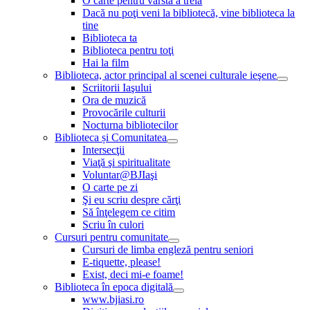
O carte pentru vârsta a treia
Dacă nu poţi veni la bibliotecă, vine biblioteca la
tine
Biblioteca ta
Biblioteca pentru toţi
Hai la film
Biblioteca, actor principal al scenei culturale ieşene
Scriitorii Iaşului
Ora de muzică
Provocările culturii
Nocturna bibliotecilor
Biblioteca și Comunitatea
Intersecţii
Viaţă şi spiritualitate
Voluntar@BJIaşi
O carte pe zi
Şi eu scriu despre cărţi
Să înţelegem ce citim
Scriu în culori
Cursuri pentru comunitate
Cursuri de limba engleză pentru seniori
E-tiquette, please!
Exist, deci mi-e foame!
Biblioteca în epoca digitală
www.bjiasi.ro