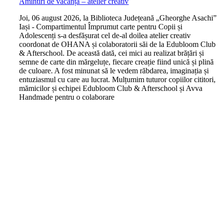
Amintiri de vacanță – atelier creativ
J
oi, 06 august 2026, la Biblioteca Județeană „Gheorghe Asachi”
Iași - Compartimentul Împrumut carte pentru Copii și
Adolescenți s-a desfășurat cel de-al doilea atelier creativ
coordonat de OHANA și colaboratorii săi de la Edubloom Club
& Afterschool. De această dată, cei mici au realizat brățări și
semne de carte din mărgeluțe, fiecare creație fiind unică și plină
de culoare. A fost minunat să le vedem răbdarea, imaginația și
entuziasmul cu care au lucrat. Mulțumim tuturor copiilor cititori,
mămicilor și echipei Edubloom Club & Afterschool și Avva
Handmade pentru o colaborare