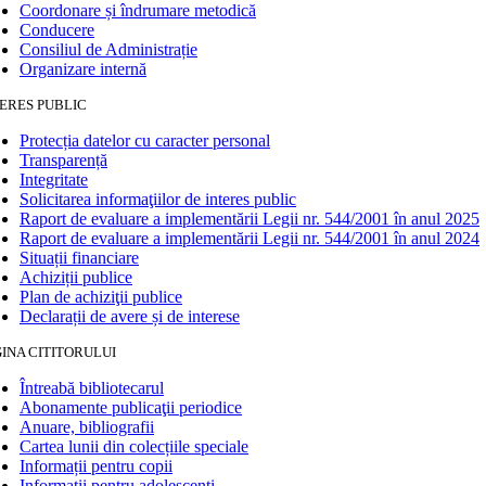
Coordonare și îndrumare metodică
Conducere
Consiliul de Administrație
Organizare internă
ERES PUBLIC
Protecția datelor cu caracter personal
Transparență
Integritate
Solicitarea informaţiilor de interes public
Raport de evaluare a implementării Legii nr. 544/2001 în anul 2025
Raport de evaluare a implementării Legii nr. 544/2001 în anul 2024
Situații financiare
Achiziții publice
Plan de achiziţii publice
Declarații de avere și de interese
INA CITITORULUI
Întreabă bibliotecarul
Abonamente publicaţii periodice
Anuare, bibliografii
Cartea lunii din colecțiile speciale
Informații pentru copii
Informații pentru adolescenți