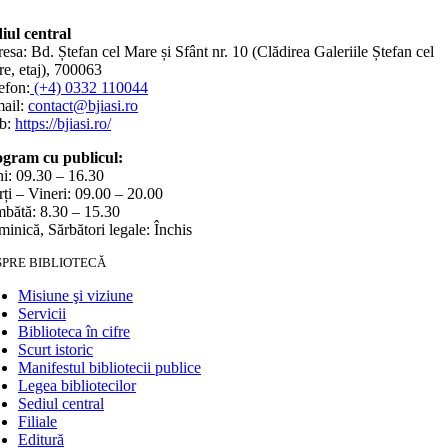
iul central
esa: Bd. Ștefan cel Mare și Sfânt nr. 10 (Clădirea Galeriile Ștefan cel
e, etaj), 700063
efon:
(+4) 0332 110044
ail:
contact@bjiasi.ro
b:
https://bjiasi.ro/
gram cu publicul:
i: 09.30 – 16.30
ți – Vineri: 09.00 – 20.00
bătă: 8.30 – 15.30
inică, Sărbători legale: Închis
SPRE BIBLIOTECĂ
Misiune şi viziune
Servicii
Biblioteca în cifre
Scurt istoric
Manifestul bibliotecii publice
Legea bibliotecilor
Sediul central
Filiale
Editură