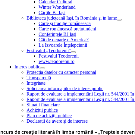
Calendar Cultural
Winter Wonderland
Cărţile BJ Iaşi
Biblioteca judeţeană Iaşi, în România şi în lume
Carte şi tradiţie românească
Carte românească pretutindeni
Conferințele BJ Iași
Cât de departe e America?
La Izvoarele Înţelepciunii
Festivalul „Teodorenii“
Festivalul Teodorenii
www.teodorenii.ro
Interes public
Protecția datelor cu caracter personal
Transparență
Integritate
Solicitarea informaţiilor de interes public
Raport de evaluare a implementării Legii nr. 544/2001 în
Raport de evaluare a implementării Legii nr. 544/2001 în
Situații financiare
Achiziții publice
Plan de achiziţii publice
Declarații de avere și de interese
ncurs de creaţie literară în limba română – „Treptele deveni