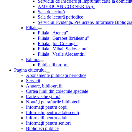
Serviciul de Inscriere şi Împrumut carte la domici
AMERICAN CORNER IAŞI
Sala de lectură
Sala de lectură periodice
Serviciul Evidenţă, Prelucrare, Informare Bibliogra
Filiale
Filiala „Ateneu”
Filiala „Garabet Ibrăileanu”
Filiala „Ion Creangă”
Filiala „Mihail Sadoveanu”
Filiala „Vasile Alecsandri”
Editură
Publicații proprii
Pagina cititorului
Abonamente publicaţii periodice
Servicii
Anuare, bibliografii
Cartea lunii din colecțiile speciale
Carte veche și rară
Noutăţi pe rafturile bibliotecii
Informații pentru copii
Informații pentru adolescenți
Informații pentru adulți
Informații pentru seniori
Biblioteci publice