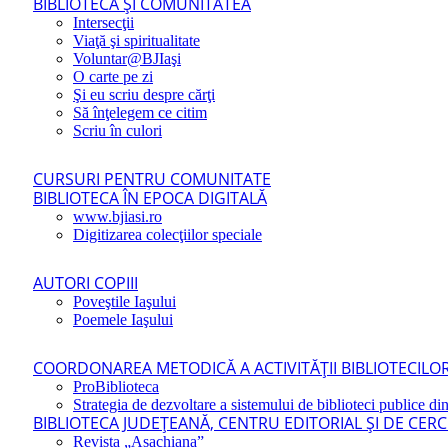
BIBLIOTECA ŞI COMUNITATEA
Intersecţii
Viaţă şi spiritualitate
Voluntar@BJIaşi
O carte pe zi
Şi eu scriu despre cărţi
Să înţelegem ce citim
Scriu în culori
CURSURI PENTRU COMUNITATE
BIBLIOTECA ÎN EPOCA DIGITALĂ
www.bjiasi.ro
Digitizarea colecţiilor speciale
AUTORI COPIII
Poveştile Iaşului
Poemele Iaşului
COORDONAREA METODICĂ A ACTIVITĂŢII BIBLIOTECILOR
ProBiblioteca
Strategia de dezvoltare a sistemului de biblioteci publice din
BIBLIOTECA JUDEŢEANĂ, CENTRU EDITORIAL ŞI DE CER
Revista „Asachiana”