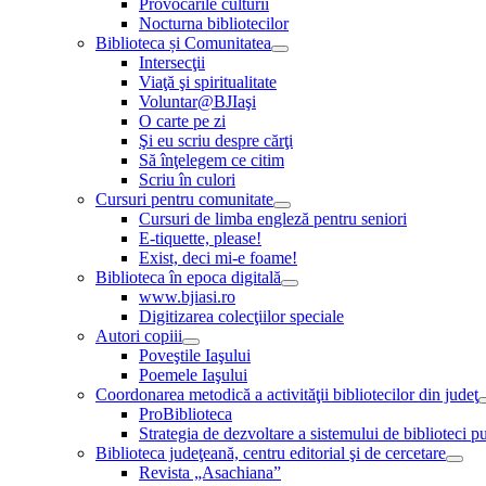
Provocările culturii
Nocturna bibliotecilor
Biblioteca și Comunitatea
Intersecţii
Viaţă şi spiritualitate
Voluntar@BJIaşi
O carte pe zi
Şi eu scriu despre cărţi
Să înţelegem ce citim
Scriu în culori
Cursuri pentru comunitate
Cursuri de limba engleză pentru seniori
E-tiquette, please!
Exist, deci mi-e foame!
Biblioteca în epoca digitală
www.bjiasi.ro
Digitizarea colecţiilor speciale
Autori copiii
Poveştile Iaşului
Poemele Iaşului
Coordonarea metodică a activităţii bibliotecilor din judeţ
ProBiblioteca
Strategia de dezvoltare a sistemului de biblioteci pu
Biblioteca judeţeană, centru editorial şi de cercetare
Revista „Asachiana”