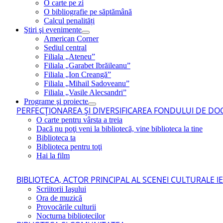
O carte pe zi
O bibliografie pe săptămână
Calcul penalități
Ştiri şi evenimente
American Corner
Sediul central
Filiala „Ateneu”
Filiala „Garabet Ibrăileanu”
Filiala „Ion Creangă”
Filiala „Mihail Sadoveanu”
Filiala „Vasile Alecsandri”
Programe şi proiecte
PERFECŢIONAREA ŞI DIVERSIFICAREA FONDULUI DE DOC
O carte pentru vârsta a treia
Dacă nu poţi veni la bibliotecă, vine biblioteca la tine
Biblioteca ta
Biblioteca pentru toţi
Hai la film
BIBLIOTECA, ACTOR PRINCIPAL AL SCENEI CULTURALE I
Scriitorii Iaşului
Ora de muzică
Provocările culturii
Nocturna bibliotecilor