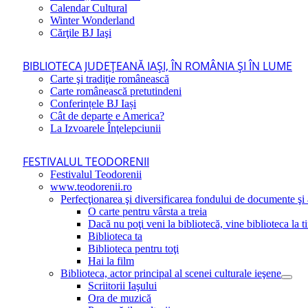
Calendar Cultural
Winter Wonderland
Cărţile BJ Iaşi
BIBLIOTECA JUDEŢEANĂ IAŞI, ÎN ROMÂNIA ŞI ÎN LUME
Carte şi tradiţie românească
Carte românească pretutindeni
Conferințele BJ Iași
Cât de departe e America?
La Izvoarele Înţelepciunii
FESTIVALUL TEODORENII
Festivalul Teodorenii
www.teodorenii.ro
Perfecţionarea şi diversificarea fondului de documente şi a
O carte pentru vârsta a treia
Dacă nu poţi veni la bibliotecă, vine biblioteca la t
Biblioteca ta
Biblioteca pentru toţi
Hai la film
Biblioteca, actor principal al scenei culturale ieşene
Scriitorii Iaşului
Ora de muzică