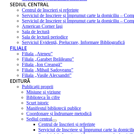
SEDIUL CENTRAL
Centrul de înscrieri și referințe
Serviciul de Inscriere şi Împrumut carte la domiciliu – Com
Serviciul de Inscriere şi Împrumut carte la domiciliu – Co
American Corner Iaşi
Sala de lectură
Sala de lectură periodice
Serviciul Evidenţă, Prelucrare, Informare Bibliografică
FILIALE
Filiala „Ateneu”
Filiala „Garabet Ibrăileanu”
Filiala „Ion Creangă”
Filiala „Mihail Sadoveanu”
Filiala „Vasile Alecsandri”
EDITURĂ
Publicații proprii
Misiune şi viziune
Biblioteca în cifre
Scurt istoric
Manifestul bibliotecii publice
Coordonare și îndrumare metodică
Sediul central
Centrul de înscrieri și referințe
Serviciul de Inscriere şi Împrumut carte la domici