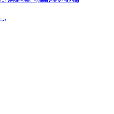
liu – Compartimentul Împrumut carte pentru Adulţi
fică