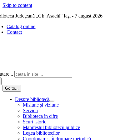
Skip to content
blioteca Judeţeană „Gh. Asachi” Iaşi - 7 august 2026
Catalog online
Contact
tare...
Go to...
Despre bibliotecă
Misiune şi viziune
Servicii
Biblioteca în cifre
Scurt istoric
Manifestul bibliotecii publice
Legea bibliotecilor
Coordonare și îndrumare metodică