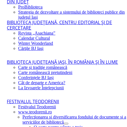
DIN JUDEŢ
ProBiblioteca
Strategia de dezvoltare a sistemului de biblioteci publice din
judeţul Iaşi
BIBLIOTECA JUDEŢEANĂ, CENTRU EDITORIAL ŞI DE
CERCETARE
Revista „Asachiana”
Calendar Cultural
Winter Wonderland
Cărţile BJ Iaşi
BIBLIOTECA JUDEŢEANĂ IAŞI, ÎN ROMÂNIA ŞI ÎN LUME
Carte şi tradiţie românească
Carte românească pretutindeni
Conferințele BJ Iași
Cât de departe e America?
La Izvoarele Înţelepciunii
FESTIVALUL TEODORENII
Festivalul Teodorenii
www.teodorenii.ro
Perfecţionarea şi diversificarea fondului de documente şi a
serviciilor de bibliotecă