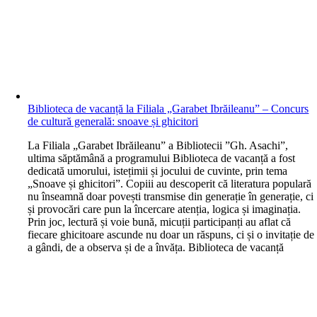
Biblioteca de vacanță la Filiala „Garabet Ibrăileanu” – Concurs
de cultură generală: snoave și ghicitori
L
a Filiala „Garabet Ibrăileanu” a Bibliotecii ”Gh. Asachi”,
ultima săptămână a programului Biblioteca de vacanță a fost
dedicată umorului, istețimii și jocului de cuvinte, prin tema
„Snoave și ghicitori”. Copiii au descoperit că literatura populară
nu înseamnă doar povești transmise din generație în generație, ci
și provocări care pun la încercare atenția, logica și imaginația.
Prin joc, lectură și voie bună, micuții participanți au aflat că
fiecare ghicitoare ascunde nu doar un răspuns, ci și o invitație de
a gândi, de a observa și de a învăța. Biblioteca de vacanță