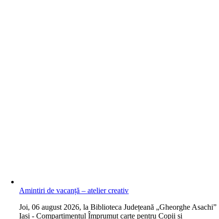
Amintiri de vacanță – atelier creativ
J
oi, 06 august 2026, la Biblioteca Județeană „Gheorghe Asachi”
Iași - Compartimentul Împrumut carte pentru Copii și