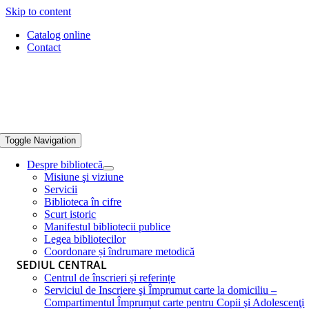
Skip to content
Catalog online
Contact
Toggle Navigation
Despre bibliotecă
Misiune şi viziune
Servicii
Biblioteca în cifre
Scurt istoric
Manifestul bibliotecii publice
Legea bibliotecilor
Coordonare și îndrumare metodică
SEDIUL CENTRAL
Centrul de înscrieri și referințe
Serviciul de Inscriere şi Împrumut carte la domiciliu –
Compartimentul Împrumut carte pentru Copii şi Adolescenţi