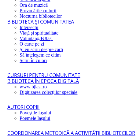
Ora de muzică
Provocările culturii
Nocturna bibliotecilor
BIBLIOTECA ŞI COMUNITATEA
Intersecţii
Viaţă şi spiritualitate
Voluntar@BJIaşi
O carte pe zi
Şi eu scriu despre cărţi
Să înţelegem ce citim
Scriu în culori
CURSURI PENTRU COMUNITATE
BIBLIOTECA ÎN EPOCA DIGITALĂ
www.bjiasi.ro
Digitizarea colecţiilor speciale
AUTORI COPIII
Poveştile Iaşului
Poemele Iaşului
COORDONAREA METODICĂ A ACTIVITĂŢII BIBLIOTECILOR