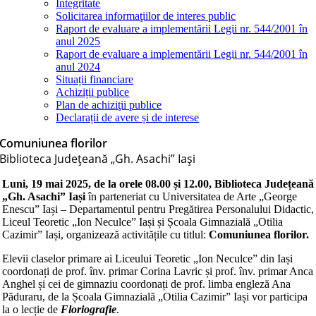
Integritate
Solicitarea informaţiilor de interes public
Raport de evaluare a implementării Legii nr. 544/2001 în
anul 2025
Raport de evaluare a implementării Legii nr. 544/2001 în
anul 2024
Situații financiare
Achiziții publice
Plan de achiziţii publice
Declarații de avere și de interese
Comuniunea florilor
Biblioteca Judeţeană „Gh. Asachi” Iaşi
Luni,
19 mai 2025
, de la orele
08.00
și
12.00
, Biblioteca Județeană
„Gh. Asachi” Iași
în parteneriat cu Universitatea de Arte „George
Enescu” Iași – Departamentul pentru Pregătirea Personalului Didactic,
Liceul Teoretic „Ion Neculce” Iași și Școala Gimnazială „Otilia
Cazimir” Iași, organizează activitățile cu titlul:
Comuniunea florilor.
Elevii claselor primare ai Liceului Teoretic „Ion Neculce” din Iași
coordonați de prof. înv. primar Corina Lavric și prof. înv. primar Anca
Anghel și cei de gimnaziu coordonați de prof. limba engleză Ana
Păduraru, de la Școala Gimnazială „Otilia Cazimir” Iași vor participa
la o lecție de
Floriografie
.