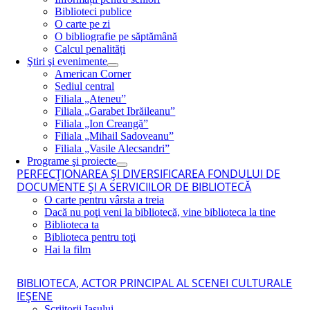
Biblioteci publice
O carte pe zi
O bibliografie pe săptămână
Calcul penalități
Ştiri şi evenimente
American Corner
Sediul central
Filiala „Ateneu”
Filiala „Garabet Ibrăileanu”
Filiala „Ion Creangă”
Filiala „Mihail Sadoveanu”
Filiala „Vasile Alecsandri”
Programe şi proiecte
PERFECŢIONAREA ŞI DIVERSIFICAREA FONDULUI DE
DOCUMENTE ŞI A SERVICIILOR DE BIBLIOTECĂ
O carte pentru vârsta a treia
Dacă nu poţi veni la bibliotecă, vine biblioteca la tine
Biblioteca ta
Biblioteca pentru toţi
Hai la film
BIBLIOTECA, ACTOR PRINCIPAL AL SCENEI CULTURALE
IEŞENE
Scriitorii Iaşului