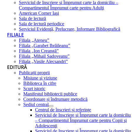
Serviciul de Inscriere şi Împrumut carte la domiciliu –
Compartimentul Împrumut carte pentru Adulţi
American Corner Iaşi
Sala de lectură
Sala de lectură periodice
Serviciul Evidenţă, Prelucrare, Informare Bibliografică
FILIALE
Filiala „Ateneu”
Filiala „Garabet Ibrăileanu”
Filiala „Ion Creangă”
Filiala „Mihail Sadoveanu”
Filiala „Vasile Alecsandri”
EDITURĂ
Publicații proprii
Misiune şi viziune
Biblioteca în cifre
Scurt istoric
Manifestul bibliotecii publice
Coordonare și îndrumare metodică
Sediul central
Centrul de înscrieri și referințe
Serviciul de Inscriere şi Împrumut carte la domiciliu
– Compartimentul Împrumut carte pentru Copii şi
Adolescenţi
Serviciul de Inscriere şi Împrumut carte la domiciliu