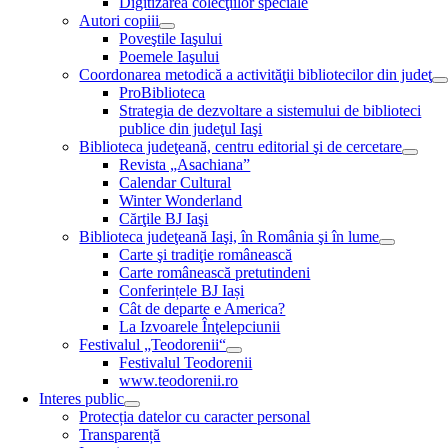
Digitizarea colecţiilor speciale
Autori copiii
Poveştile Iaşului
Poemele Iaşului
Coordonarea metodică a activităţii bibliotecilor din judeţ
ProBiblioteca
Strategia de dezvoltare a sistemului de biblioteci
publice din judeţul Iaşi
Biblioteca judeţeană, centru editorial şi de cercetare
Revista „Asachiana”
Calendar Cultural
Winter Wonderland
Cărţile BJ Iaşi
Biblioteca judeţeană Iaşi, în România şi în lume
Carte şi tradiţie românească
Carte românească pretutindeni
Conferințele BJ Iași
Cât de departe e America?
La Izvoarele Înţelepciunii
Festivalul „Teodorenii“
Festivalul Teodorenii
www.teodorenii.ro
Interes public
Protecția datelor cu caracter personal
Transparență