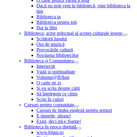
O carte pentru vârsta a treia
Dacă nu poţi veni la bibliotecă, vine biblioteca la
tine
Biblioteca ta
Biblioteca pentru toţi
Hai la film
Biblioteca, actor principal al scenei culturale ieşene
Scriitorii Iaşului
Ora de muzică
Provocările culturii
Nocturna bibliotecilor
Biblioteca și Comunitatea
Intersecţii
Viaţă şi spiritualitate
Voluntar@BJIaşi
O carte pe zi
Şi eu scriu despre cărţi
Să înţelegem ce citim
Scriu în culori
Cursuri pentru comunitate
Cursuri de limba engleză pentru seniori
E-tiquette, please!
Exist, deci mi-e foame!
Biblioteca în epoca digitală
www.bjiasi.ro