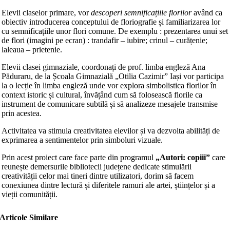
Elevii claselor primare, vor
descoperi semnificațiile florilor
având ca
obiectiv introducerea conceptului de floriografie și familiarizarea lor
cu semnificațiile unor flori comune. De exemplu : prezentarea unui set
de flori (imagini pe ecran) : trandafir – iubire; crinul – curățenie;
laleaua – prietenie.
Elevii clasei gimnaziale, coordonați de prof. limba engleză Ana
Păduraru, de la Școala Gimnazială „Otilia Cazimir” Iași vor participa
la o lecție în limba engleză unde vor explora simbolistica florilor în
context istoric și cultural, învățând cum să folosească florile ca
instrument de comunicare subtilă și să analizeze mesajele transmise
prin acestea.
Activitatea va stimula creativitatea elevilor și va dezvolta abilități de
exprimarea a sentimentelor prin simboluri vizuale.
Prin acest proiect care face parte din programul
„Autori: copiii”
care
reunește demersurile bibliotecii județene dedicate stimulării
creativității celor mai tineri dintre utilizatori, dorim să facem
conexiunea dintre lectură și diferitele ramuri ale artei, științelor și a
vieții comunității.
Articole Similare