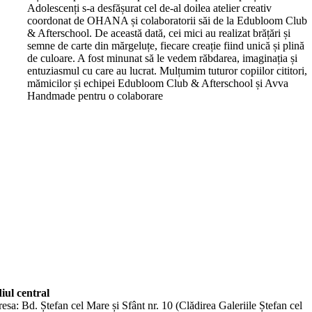
Adolescenți s-a desfășurat cel de-al doilea atelier creativ
coordonat de OHANA și colaboratorii săi de la Edubloom Club
& Afterschool. De această dată, cei mici au realizat brățări și
semne de carte din mărgeluțe, fiecare creație fiind unică și plină
de culoare. A fost minunat să le vedem răbdarea, imaginația și
entuziasmul cu care au lucrat. Mulțumim tuturor copiilor cititori,
mămicilor și echipei Edubloom Club & Afterschool și Avva
Handmade pentru o colaborare
iul central
esa: Bd. Ștefan cel Mare și Sfânt nr. 10 (Clădirea Galeriile Ștefan cel