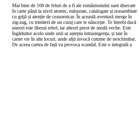
M
ai bine de 100 de feluri de a fi ale românismului sunt disecate
în carte până la nivel atomic, măsurate, catalogate și reasamblate
cu grijă și atenție de ceasornicar. În această aventură merge în
zig-zag, cu trimiteri de un curaj care te năucește. Te întrebi dacă
uneori este liberal rebel, iar alteori preot de modă veche. Este
îngăduitor acolo unde unii ar aștepta intrasingența, și taie în
carne vie în alte locuri, unde alții invocă cutume de neschimbat.
De aceea cartea de față va provoca scandal. Este o integrală a