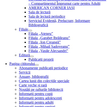
– Compartimentul Împrumut carte pentru Adulţi
AMERICAN CORNER IAŞI
Sala de lectură
Sala de lectură periodice
Serviciul Evidenţă, Prelucrare, Informare
Bibliografică
Filiale
Filiala „Ateneu”
Filiala „Garabet Ibrăileanu”
Filiala „Ion Creangă”
Filiala „Mihail Sadoveanu”
Filiala „Vasile Alecsandri”
Editură
Publicații proprii
Pagina cititorului
Abonamente publicaţii periodice
Servicii
Anuare, bibliografii
Cartea lunii din colecțiile speciale
Carte veche și rară
Noutăţi pe rafturile bibliotecii
Informații pentru copii
Informații pentru adolescenți
Informații pentru adulți
Informații pentru seniori