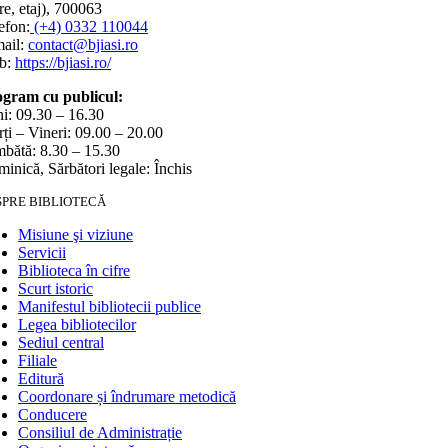
e, etaj), 700063
efon:
(+4) 0332 110044
ail:
contact@bjiasi.ro
b:
https://bjiasi.ro/
gram cu publicul:
i: 09.30 – 16.30
ți – Vineri: 09.00 – 20.00
bătă: 8.30 – 15.30
inică, Sărbători legale: Închis
SPRE BIBLIOTECĂ
Misiune şi viziune
Servicii
Biblioteca în cifre
Scurt istoric
Manifestul bibliotecii publice
Legea bibliotecilor
Sediul central
Filiale
Editură
Coordonare și îndrumare metodică
Conducere
Consiliul de Administrație