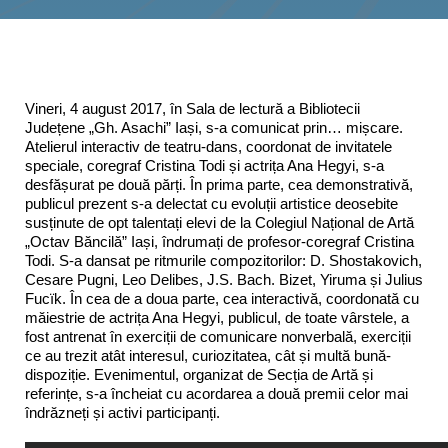
Interes public
Vineri, 4 august 2017, în Sala de lectură a Bibliotecii
Județene „Gh. Asachi” Iași, s-a comunicat prin… mișcare.
Atelierul interactiv de teatru-dans, coordonat de invitatele
speciale, coregraf Cristina Todi și actrița Ana Hegyi, s-a
desfășurat pe două părți. În prima parte, cea demonstrativă,
publicul prezent s-a delectat cu evoluții artistice deosebite
susținute de opt talentați elevi de la Colegiul Național de Artă
„Octav Băncilă” Iași, îndrumați de profesor-coregraf Cristina
Todi. S-a dansat pe ritmurile compozitorilor: D. Shostakovich,
Cesare Pugni, Leo Delibes, J.S. Bach. Bizet, Yiruma și Julius
Fucïk. În cea de a doua parte, cea interactivă, coordonată cu
măiestrie de actrița Ana Hegyi, publicul, de toate vârstele, a
fost antrenat în exerciții de comunicare nonverbală, exerciții
ce au trezit atât interesul, curiozitatea, cât și multă bună-
dispoziție. Evenimentul, organizat de Secția de Artă și
referințe, s-a încheiat cu acordarea a două premii celor mai
îndrăzneți și activi participanți.