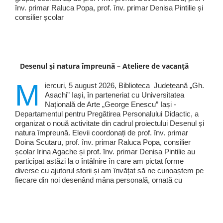
înv. primar Raluca Popa, prof. înv. primar Denisa Pintilie și
consilier școlar
Desenul și natura împreună – Ateliere de vacanță
M
iercuri, 5 august 2026, Biblioteca Județeană „Gh.
Asachi” Iași, în parteneriat cu Universitatea
Națională de Arte „George Enescu” Iași -
Departamentul pentru Pregătirea Personalului Didactic, a
organizat o nouă activitate din cadrul proiectului Desenul și
natura împreună. Elevii coordonați de prof. înv. primar
Doina Scutaru, prof. înv. primar Raluca Popa, consilier
școlar Irina Agache și prof. înv. primar Denisa Pintilie au
participat astăzi la o întâlnire în care am pictat forme
diverse cu ajutorul sforii și am învățat să ne cunoaștem pe
fiecare din noi desenând mâna personală, ornată cu