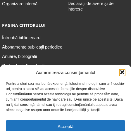
Declarații de avere și de
Organizare internă
interese
PAGINA CITITORULUI
Întreabă bibliotecarul
Abonamente publicaţii periodice
Anuare, bibliografii
Cartea lunii din colecțiile
speciale
Administrează consimțământul
Informații pentru copii
Pentru a oferi cea mai bună experiență, folosim tehnologii, cum ar fi cookie-
uri, pentru a stoca și/sau accesa informațiile despre dispozitive.
Informații pentru adolescenți
Consimțământul pentru aceste tehnologii ne permite să procesăm date,
Informații pentru adulți
cum ar fi comportamentul de navigare sau ID-uri unice pe acest site. Dacă
nu îți dai consimțământul sau îți retragi consimțământul dat poate avea
Informații pentru seniori
afecte negative asupra unor anumite funcționalități și funcții.
Biblioteci publice
Acceptă