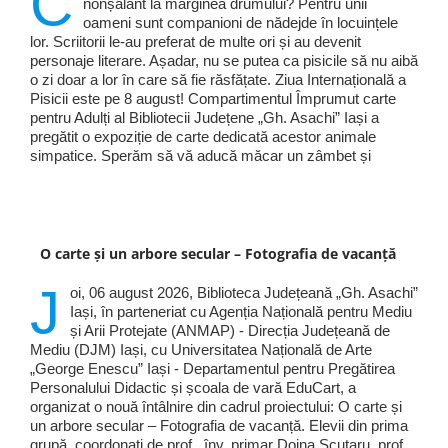
C
nonșalant la marginea drumului? Pentru unii
oameni sunt companioni de nădejde în locuințele
lor. Scriitorii le-au preferat de multe ori și au devenit
personaje literare. Așadar, nu se putea ca pisicile să nu aibă
o zi doar a lor în care să fie răsfățate. Ziua Internațională a
Pisicii este pe 8 august! Compartimentul Împrumut carte
pentru Adulți al Bibliotecii Județene „Gh. Asachi” Iași a
pregătit o expoziție de carte dedicată acestor animale
simpatice. Sperăm să vă aducă măcar un zâmbet și
O carte și un arbore secular – Fotografia de vacanță
J
oi, 06 august 2026, Biblioteca Județeană „Gh. Asachi”
Iași, în parteneriat cu Agenția Națională pentru Mediu
și Arii Protejate (ANMAP) - Direcția Județeană de
Mediu (DJM) Iași, cu Universitatea Națională de Arte
„George Enescu” Iași - Departamentul pentru Pregătirea
Personalului Didactic și școala de vară EduCart, a
organizat o nouă întâlnire din cadrul proiectului: O carte și
un arbore secular – Fotografia de vacanță. Elevii din prima
grupă, coordonați de prof . înv. primar Doina Scutaru, prof .