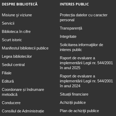
DESPRE BIBLIOTECĂ
INTERES PUBLIC
Misiune şi viziune
Protecția datelor cu caracter
personal
Servicii
Transparență
Biblioteca în cifre
Integritate
Scurt istoric
Solicitarea informaţiilor de
Manifestul bibliotecii publice
interes public
Legea bibliotecilor
Raport de evaluare a
implementării Legii nr. 544/2001
Sediul central
în anul 2025
Filiale
Raport de evaluare a
implementării Legii nr. 544/2001
Editură
în anul 2024
Coordonare și îndrumare
Situații financiare
metodică
Achiziții publice
Conducere
Plan de achiziţii publice
Consiliul de Administrație