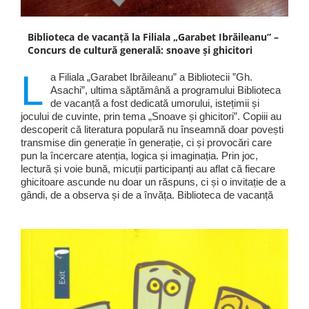
Biblioteca de vacanță la Filiala „Garabet Ibrăileanu” –
Concurs de cultură generală: snoave și ghicitori
L
a Filiala „Garabet Ibrăileanu” a Bibliotecii ”Gh.
Asachi”, ultima săptămână a programului Biblioteca
de vacanță a fost dedicată umorului, istețimii și
jocului de cuvinte, prin tema „Snoave și ghicitori”. Copiii au
descoperit că literatura populară nu înseamnă doar povești
transmise din generație în generație, ci și provocări care
pun la încercare atenția, logica și imaginația. Prin joc,
lectură și voie bună, micuții participanți au aflat că fiecare
ghicitoare ascunde nu doar un răspuns, ci și o invitație de a
gândi, de a observa și de a învăța. Biblioteca de vacanță