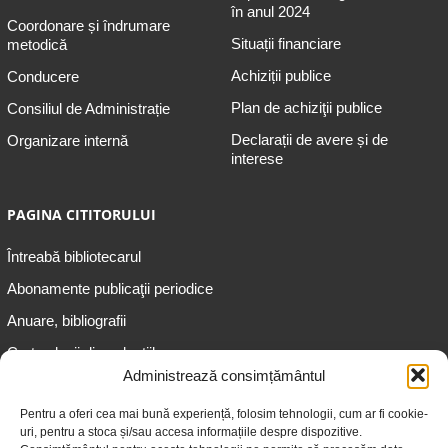
în anul 2024
Coordonare și îndrumare
Situații financiare
metodică
Achiziții publice
Conducere
Plan de achiziţii publice
Consiliul de Administrație
Declarații de avere și de
Organizare internă
interese
PAGINA CITITORULUI
Întreabă bibliotecarul
Abonamente publicaţii periodice
Anuare, bibliografii
Cartea lunii din colecțiile
speciale
Administrează consimțământul
Informații pentru copii
Pentru a oferi cea mai bună experiență, folosim tehnologii, cum ar fi cookie-
uri, pentru a stoca și/sau accesa informațiile despre dispozitive.
Informații pentru adolescenți