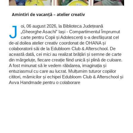
Amintiri de vacanță – atelier creativ
J
oi, 06 august 2026, la Biblioteca Județeană
„Gheorghe Asachi” Iași - Compartimentul Împrumut
carte pentru Copii și Adolescenți s-a desfășurat cel
de-al doilea atelier creativ coordonat de OHANA și
colaboratorii săi de la Edubloom Club & Afterschool. De
această dată, cei mici au realizat brățări și semne de carte
din mărgeluțe, fiecare creație fiind unică și plină de culoare.
A fost minunat să le vedem răbdarea, imaginația și
entuziasmul cu care au lucrat. Mulțumim tuturor copiilor
cititori, mămicilor și echipei Edubloom Club & Afterschool și
Avva Handmade pentru o colaborare