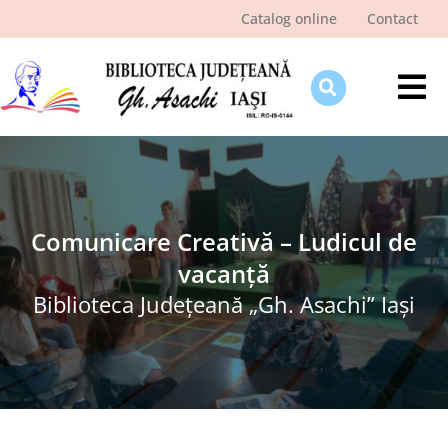
Skip
Catalog online
Contact
to
content
Tog
Nav
Despre bibliotecă
Pagina cititorului
Ştiri şi evenimente
Comunicare Creativă – Ludicul de
vacanță
Programe şi proiecte
Biblioteca Judeţeană „Gh. Asachi” Iaşi
Interes public