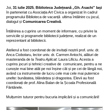
Joi,
31 iulie 2025
,
Biblioteca Județeană „Gh. Asachi” Iași
în parteneriat cu Asociația Art Civica a organizat în cadrul
programului Biblioteca de vacanță ultima întâlnire cu jocul,
dialogul și
Comunicarea Creativă
.
Întâlnirea a cuprins un moment de informare, cu privire la
serviciile și programele bibliotecii județene, realizat de un
reprezentant al bibliotecii.
Atelierul a fost coordonat de de invitații noștrii prof. univ. dr.
Anca Ciobotaru, lector univ. dr. Carmen Antochi, alături de
masteranda de la
Teatru Aplicat
: Laura Lificiu. Acesta a
cuprins jocuri și tehnici creative de comunicare, pentru a ne
cunoște mai bine atât pe noi înșine cât și pe cei de lângă noi,
având ca instrumente de lucru cele mai cele mai puternice
unelte: bunătatea, blândețea și dragostea. Elevii au fost
coordonați de prof. Alina Balan de la Școala Profesională
Fântânele.
Mulțumim tuturor pentru bucuria implicării și a comunicării!