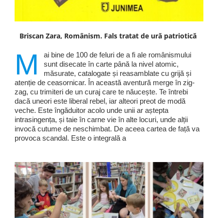
Briscan Zara, Românism. Fals tratat de ură patriotică
M
ai bine de 100 de feluri de a fi ale românismului
sunt disecate în carte până la nivel atomic,
măsurate, catalogate și reasamblate cu grijă și
atenție de ceasornicar. În această aventură merge în zig-
zag, cu trimiteri de un curaj care te năucește. Te întrebi
dacă uneori este liberal rebel, iar alteori preot de modă
veche. Este îngăduitor acolo unde unii ar aștepta
intrasingența, și taie în carne vie în alte locuri, unde alții
invocă cutume de neschimbat. De aceea cartea de față va
provoca scandal. Este o integrală a