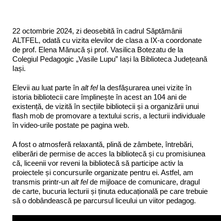
22 octombrie 2024, zi deosebită în cadrul Săptămânii
ALTFEL, odată cu vizita elevilor de clasa a IX-a coordonate
de prof. Elena Mănucă și prof. Vasilica Botezatu de la
Colegiul Pedagogic „Vasile Lupu” Iași la Biblioteca Județeană
Iași.
Elevii au luat parte în
alt fel
la desfășurarea unei vizite în
istoria bibliotecii care împlinește în acest an 104 ani de
existență, de vizită în secțiile bibliotecii și a organizării unui
flash mob de promovare a textului scris, a lecturii individuale
în video-urile postate pe pagina web.
A fost o atmosferă relaxantă, plină de zâmbete, întrebări,
eliberări de permise de acces la bibliotecă și cu promisiunea
că, liceenii vor reveni la bibliotecă să participe activ la
proiectele și concursurile organizate pentru ei. Astfel, am
transmis printr-un
alt fel
de mijloace de comunicare, dragul
de carte, bucuria lecturii și ținuta educațională pe care trebuie
să o dobândească pe parcursul liceului un viitor pedagog.