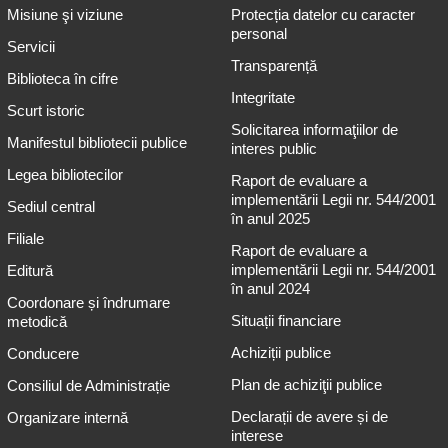
Misiune şi viziune
Protecția datelor cu caracter
personal
Servicii
Transparență
Biblioteca în cifre
Integritate
Scurt istoric
Solicitarea informaţiilor de
Manifestul bibliotecii publice
interes public
Legea bibliotecilor
Raport de evaluare a
implementării Legii nr. 544/2001
Sediul central
în anul 2025
Filiale
Raport de evaluare a
implementării Legii nr. 544/2001
Editură
în anul 2024
Coordonare și îndrumare
Situații financiare
metodică
Achiziții publice
Conducere
Plan de achiziţii publice
Consiliul de Administrație
Declarații de avere și de
Organizare internă
interese