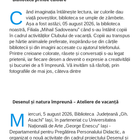
C
ând imaginația întâlnește lectura, iar culorile dau
viață poveștilor, biblioteca se umple de zâmbete.
Așa a fost astăzi, 05 august 2026, la biblioteca
noastră, Filiala „Mihail Sadoveanu” când s-au întâlnit copiii
în cadrul activităților Clubului de vacanță. Copiii au transpus
pe hârtie animalele preferate, inspirându-se din cărțile
bibliotecii și din imagini accesate cu ajutorul telefonului.
Printre creioane colorate, râsete și conversații s-au legat
prietenii, iar fiecare desen a devenit o expresie a creativității
și bucuriei de a fi împreună. Vă invităm să răsfoiți, prin
fotografiile de mai jos, câteva dintre
Desenul și natura împreună – Ateliere de vacanță
M
iercuri, 5 august 2026, Biblioteca Județeană „Gh.
Asachi” Iași, în parteneriat cu Universitatea
Națională de Arte „George Enescu” Iași -
Departamentul pentru Pregătirea Personalului Didactic, a
organizat o nouă activitate din cadrul proiectului Desenul și