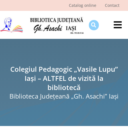
Skip
Catalog online
Contact
to
content
Tog
Nav
Despre bibliotecă
Pagina cititorului
Ştiri şi evenimente
Colegiul Pedagogic „Vasile Lupu”
Iași – ALTFEL de vizită la
Programe şi proiecte
bibliotecă
Interes public
Biblioteca Judeţeană „Gh. Asachi” Iaşi