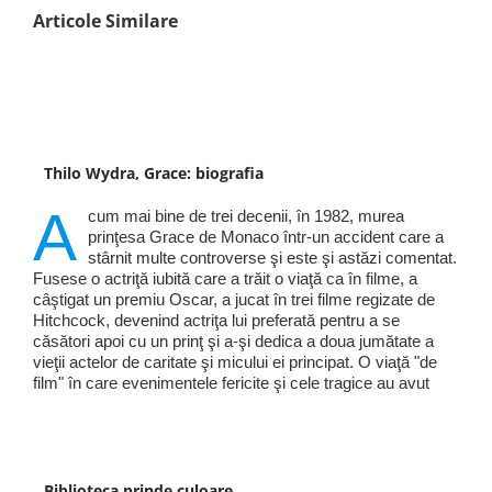
Articole Similare
Thilo Wydra, Grace: biografia
A
cum mai bine de trei decenii, în 1982, murea
prinţesa Grace de Monaco într-un accident care a
stârnit multe controverse şi este şi astăzi comentat.
Fusese o actriţă iubită care a trăit o viaţă ca în filme, a
câştigat un premiu Oscar, a jucat în trei filme regizate de
Hitchcock, devenind actriţa lui preferată pentru a se
căsători apoi cu un prinţ şi a-şi dedica a doua jumătate a
vieţii actelor de caritate şi micului ei principat. O viaţă "de
film" în care evenimentele fericite şi cele tragice au avut
Biblioteca prinde culoare