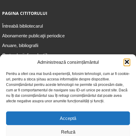
PAGINA CITITORULUI
Întreabă bibliotecarul
Abonamente publicaţii periodice
Anuare, bibliografii
Cartea lunii din colecțiile
speciale
Administrează consimțământul
Informații pentru copii
Pentru a oferi cea mai bună experiență, folosim tehnologii, cum ar fi cookie-
uri, pentru a stoca și/sau accesa informațiile despre dispozitive.
Informații pentru adolescenți
Consimțământul pentru aceste tehnologii ne permite să procesăm date,
Informații pentru adulți
cum ar fi comportamentul de navigare sau ID-uri unice pe acest site. Dacă
nu îți dai consimțământul sau îți retragi consimțământul dat poate avea
Informații pentru seniori
afecte negative asupra unor anumite funcționalități și funcții.
Biblioteci publice
Acceptă
Refuză