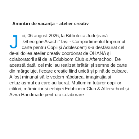
Amintiri de vacanță – atelier creativ
J
oi, 06 august 2026, la Biblioteca Județeană
„Gheorghe Asachi” Iași - Compartimentul Împrumut
carte pentru Copii și Adolescenți s-a desfășurat cel
de-al doilea atelier creativ coordonat de OHANA și
colaboratorii săi de la Edubloom Club & Afterschool. De
această dată, cei mici au realizat brățări și semne de carte
din mărgeluțe, fiecare creație fiind unică și plină de culoare.
A fost minunat să le vedem răbdarea, imaginația și
entuziasmul cu care au lucrat. Mulțumim tuturor copiilor
cititori, mămicilor și echipei Edubloom Club & Afterschool și
Avva Handmade pentru o colaborare