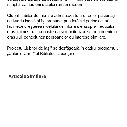
înfăptuirea nașterii statului român modern.
Clubul „Iubitor de Iaşi” se adresează tuturor celor pasionaţi
de istoria locală şi îşi propune, prin întâlniri periodice, să
faciliteze creşterea nivelului de informare asupra trecutului
oraşului nostru, cunoaşterea şi monitorizarea monumentelor
oraşului, conexiunea persoanelor cu interese similare.
Proiectul „Iubitor de Iaşi” se desfăşoară în cadrul programului
„Culorile Cărţii” al Bibliotecii Judeţene.
Articole Similare