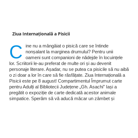
Ziua Internațională a Pisicii
C
ine nu a mângâiat o pisică care se întinde
nonșalant la marginea drumului? Pentru unii
oameni sunt companioni de nădejde în locuințele
lor. Scriitorii le-au preferat de multe ori și au devenit
personaje literare. Așadar, nu se putea ca pisicile să nu aibă
o zi doar a lor în care să fie răsfățate. Ziua Internațională a
Pisicii este pe 8 august! Compartimentul Împrumut carte
pentru Adulți al Bibliotecii Județene „Gh. Asachi” Iași a
pregătit o expoziție de carte dedicată acestor animale
simpatice. Sperăm să vă aducă măcar un zâmbet și