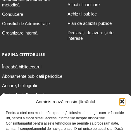
Situații financiare
metodică
Achiziții publice
Conducere
Plan de achiziţii publice
Consiliul de Administrație
Declarații de avere și de
Organizare internă
interese
PAGINA CITITORULUI
Întreabă bibliotecarul
Abonamente publicaţii periodice
Anuare, bibliografii
Cartea lunii din colecțiile
speciale
Administrează consimțământul
Informații pentru copii
Pentru a oferi cea mai bună experiență, folosim tehnologii, cum ar fi cookie-
uri, pentru a stoca și/sau accesa informațiile despre dispozitive.
Informații pentru adolescenți
Consimțământul pentru aceste tehnologii ne permite să procesăm date,
Informații pentru adulți
cum ar fi comportamentul de navigare sau ID-uri unice pe acest site. Dacă