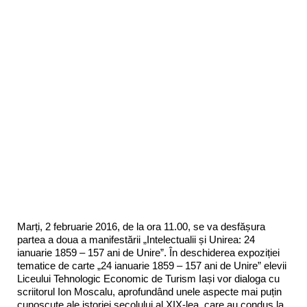
Marți, 2 februarie 2016, de la ora 11.00, se va desfășura
partea a doua a manifestării „Intelectualii și Unirea: 24
ianuarie 1859 – 157 ani de Unire”. În deschiderea expoziției
tematice de carte „24 ianuarie 1859 – 157 ani de Unire” elevii
Liceului Tehnologic Economic de Turism Iași vor dialoga cu
scriitorul Ion Moscalu, aprofundând unele aspecte mai puțin
cunoscute ale istoriei secolului al XIX-lea, care au condus la