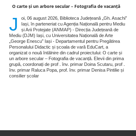
O carte și un arbore secular – Fotografia de vacanță
J
oi, 06 august 2026, Biblioteca Județeană „Gh. Asachi”
Iași, în parteneriat cu Agenția Națională pentru Mediu
și Arii Protejate (ANMAP) - Direcția Județeană de
Mediu (DJM) Iași, cu Universitatea Națională de Arte
„George Enescu” Iași - Departamentul pentru Pregătirea
Personalului Didactic și școala de vară EduCart, a
organizat o nouă întâlnire din cadrul proiectului: O carte și
un arbore secular – Fotografia de vacanță. Elevii din prima
grupă, coordonați de prof . înv. primar Doina Scutaru, prof .
înv. primar Raluca Popa, prof. înv. primar Denisa Pintilie și
consilier școlar