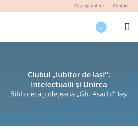
Skip
Catalog online
Contact
to
content
Tog
Nav
Des
Pagi
Şti
Clubul „Iubitor de Iași”:
Intelectualii și Unirea
Pro
Biblioteca Judeţeană „Gh. Asachi” Iaşi
Int