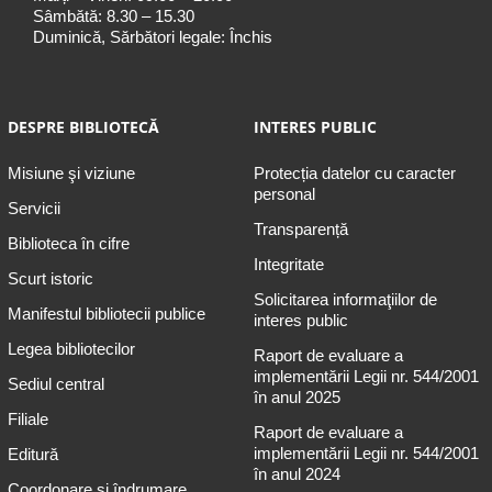
Sâmbătă: 8.30 – 15.30
Duminică, Sărbători legale: Închis
DESPRE BIBLIOTECĂ
INTERES PUBLIC
Misiune şi viziune
Protecția datelor cu caracter
personal
Servicii
Transparență
Biblioteca în cifre
Integritate
Scurt istoric
Solicitarea informaţiilor de
Manifestul bibliotecii publice
interes public
Legea bibliotecilor
Raport de evaluare a
implementării Legii nr. 544/2001
Sediul central
în anul 2025
Filiale
Raport de evaluare a
implementării Legii nr. 544/2001
Editură
în anul 2024
Coordonare și îndrumare