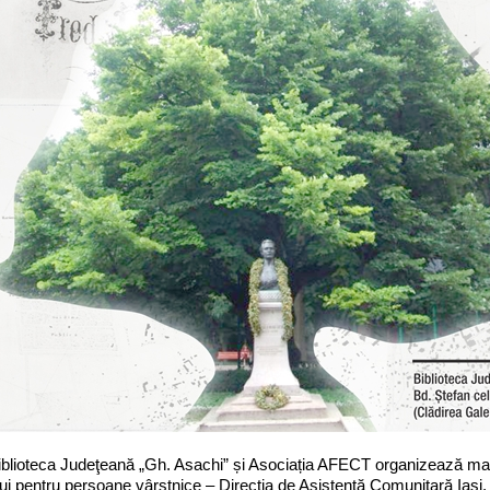
teca Judeţeană „Gh. Asachi” și Asociația AFECT organizează marți, 
ui pentru persoane vârstnice – Direcția de Asistență Comunitară Iași, s