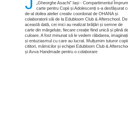
J
„Gheorghe Asachi” Iași - Compartimentul Împrum
carte pentru Copii și Adolescenți s-a desfășurat c
de-al doilea atelier creativ coordonat de OHANA și
colaboratorii săi de la Edubloom Club & Afterschool. De
această dată, cei mici au realizat brățări și semne de
carte din mărgeluțe, fiecare creație fiind unică și plină d
culoare. A fost minunat să le vedem răbdarea, imaginaț
și entuziasmul cu care au lucrat. Mulțumim tuturor copii
cititori, mămicilor și echipei Edubloom Club & Afterscho
și Avva Handmade pentru o colaborare