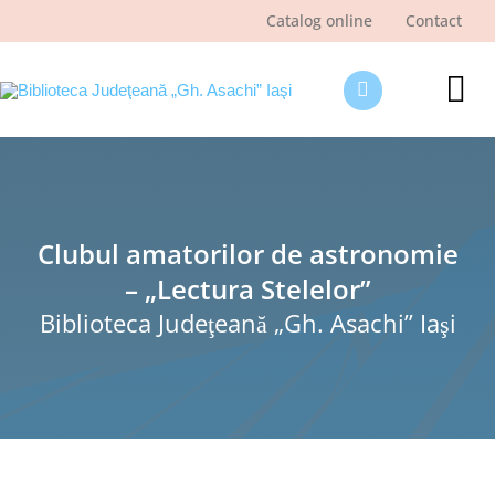
Skip
Catalog online
Contact
to
content
Tog
Nav
Despre bibliotecă
Pagina cititorului
Clubul amatorilor de astronomie
Ştiri şi evenimente
– „Lectura Stelelor”
Programe şi proiecte
Biblioteca Judeţeană „Gh. Asachi” Iaşi
Interes public