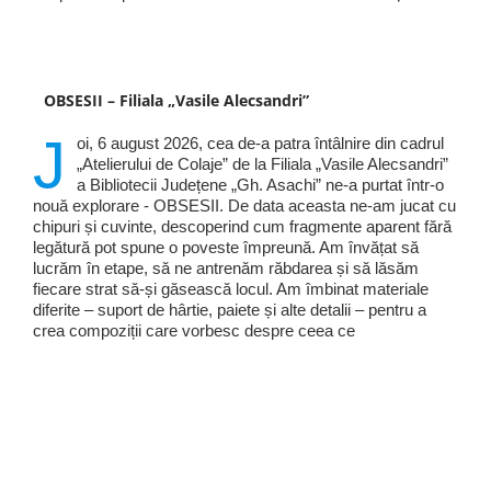
OBSESII – Filiala „Vasile Alecsandri”
J
oi, 6 august 2026, cea de-a patra întâlnire din cadrul
„Atelierului de Colaje” de la Filiala „Vasile Alecsandri”
a Bibliotecii Județene „Gh. Asachi” ne-a purtat într-o
nouă explorare - OBSESII. De data aceasta ne-am jucat cu
chipuri și cuvinte, descoperind cum fragmente aparent fără
legătură pot spune o poveste împreună. Am învățat să
lucrăm în etape, să ne antrenăm răbdarea și să lăsăm
fiecare strat să-și găsească locul. Am îmbinat materiale
diferite – suport de hârtie, paiete și alte detalii – pentru a
crea compoziții care vorbesc despre ceea ce