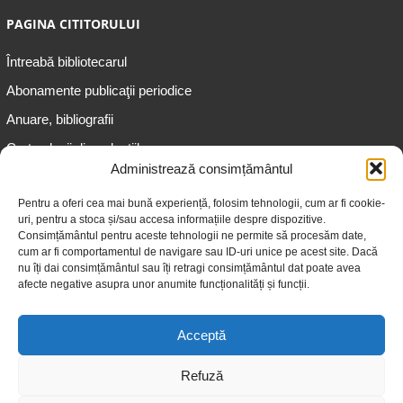
PAGINA CITITORULUI
Întreabă bibliotecarul
Abonamente publicaţii periodice
Anuare, bibliografii
Cartea lunii din colecțiile
speciale
Administrează consimțământul
Informații pentru copii
Pentru a oferi cea mai bună experiență, folosim tehnologii, cum ar fi cookie-
uri, pentru a stoca și/sau accesa informațiile despre dispozitive.
Informații pentru adolescenți
Consimțământul pentru aceste tehnologii ne permite să procesăm date,
Informații pentru adulți
cum ar fi comportamentul de navigare sau ID-uri unice pe acest site. Dacă
nu îți dai consimțământul sau îți retragi consimțământul dat poate avea
Informații pentru seniori
afecte negative asupra unor anumite funcționalități și funcții.
Biblioteci publice
Acceptă
Refuză