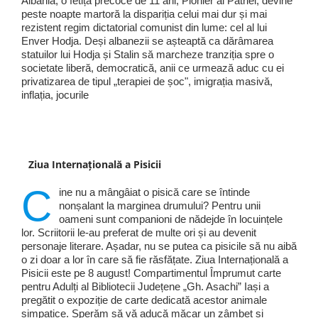
Albania, o fetiță precoce de 11 ani, Pionier al Patriei, devine
peste noapte martoră la dispariția celui mai dur și mai
rezistent regim dictatorial comunist din lume: cel al lui
Enver Hodja. Deși albanezii se așteaptă ca dărâmarea
statuilor lui Hodja și Stalin să marcheze tranziția spre o
societate liberă, democratică, anii ce urmează aduc cu ei
privatizarea de tipul „terapiei de șoc", imigrația masivă,
inflația, jocurile
Ziua Internațională a Pisicii
C
ine nu a mângâiat o pisică care se întinde
nonșalant la marginea drumului? Pentru unii
oameni sunt companioni de nădejde în locuințele
lor. Scriitorii le-au preferat de multe ori și au devenit
personaje literare. Așadar, nu se putea ca pisicile să nu aibă
o zi doar a lor în care să fie răsfățate. Ziua Internațională a
Pisicii este pe 8 august! Compartimentul Împrumut carte
pentru Adulți al Bibliotecii Județene „Gh. Asachi” Iași a
pregătit o expoziție de carte dedicată acestor animale
simpatice. Sperăm să vă aducă măcar un zâmbet și