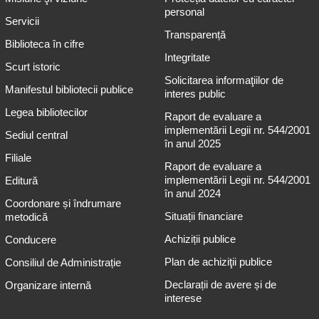
personal
Servicii
Transparență
Biblioteca în cifre
Integritate
Scurt istoric
Solicitarea informaţiilor de
Manifestul bibliotecii publice
interes public
Legea bibliotecilor
Raport de evaluare a
implementării Legii nr. 544/2001
Sediul central
în anul 2025
Filiale
Raport de evaluare a
implementării Legii nr. 544/2001
Editură
în anul 2024
Coordonare și îndrumare
Situații financiare
metodică
Achiziții publice
Conducere
Plan de achiziţii publice
Consiliul de Administrație
Declarații de avere și de
Organizare internă
interese