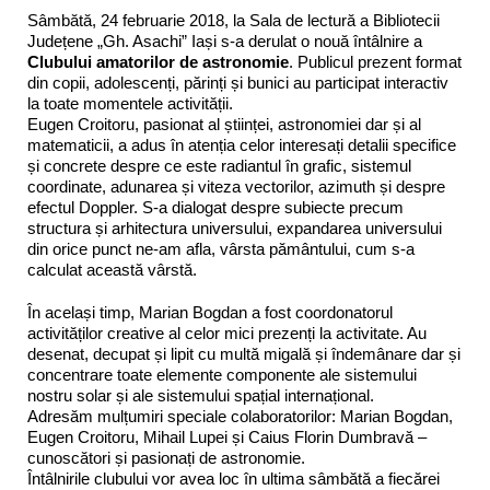
Sâmbătă, 24 februarie 2018, la Sala de lectură a Bibliotecii
Județene „Gh. Asachi” Iași s-a derulat o nouă întâlnire a
Clubului amatorilor de astronomie
. Publicul prezent format
din copii, adolescenți, părinți și bunici au participat interactiv
la toate momentele activității.
Eugen Croitoru, pasionat al științei, astronomiei dar și al
matematicii, a adus în atenția celor interesați detalii specifice
și concrete despre ce este radiantul în grafic, sistemul
coordinate, adunare
a și viteza vectorilor, azimuth și despre
efectul Doppler. S-a dialogat despre subiecte precum
structura și arhitectura universului, expandarea universului
din orice punct ne-am afla, vârsta pământului, cum s-a
calculat această vârstă.
În același timp, Marian Bogdan a fost coordonatorul
activităților creative al celor mici prezenți la activitate. Au
desenat, decupat și lipit cu multă migală și îndemânare dar și
concentrare toate elemente componente ale sistemului
nostru solar și ale sistemului spațial internațional.
Adresăm mulțumiri speciale colaboratorilor: Marian Bogdan,
Eugen Croitoru, Mihail Lupei și Caius Florin Dumbravă –
cunoscători și pasionați de astronomie.
Întâlnirile clubului vor avea loc în ultima sâmbătă a fiecărei