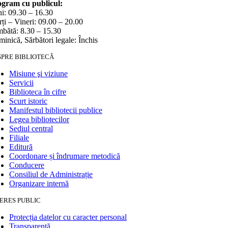
gram cu publicul:
i: 09.30 – 16.30
ți – Vineri: 09.00 – 20.00
bătă: 8.30 – 15.30
inică, Sărbători legale: Închis
SPRE BIBLIOTECĂ
Misiune şi viziune
Servicii
Biblioteca în cifre
Scurt istoric
Manifestul bibliotecii publice
Legea bibliotecilor
Sediul central
Filiale
Editură
Coordonare și îndrumare metodică
Conducere
Consiliul de Administrație
Organizare internă
ERES PUBLIC
Protecția datelor cu caracter personal
Transparență