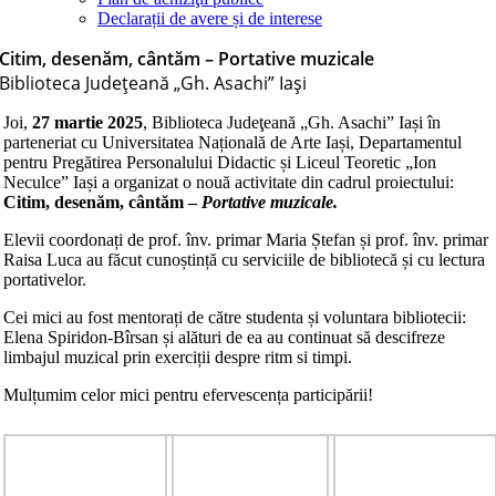
Declarații de avere și de interese
Citim, desenăm, cântăm – Portative muzicale
Biblioteca Judeţeană „Gh. Asachi” Iaşi
Joi,
27 martie 2025
, Biblioteca Judeţeană „Gh. Asachi” Iași în
parteneriat cu Universitatea Națională de Arte Iași, Departamentul
pentru Pregătirea Personalului Didactic și Liceul Teoretic „Ion
Neculce” Iași a organizat o nouă activitate din cadrul proiectului:
Citim, desenăm, cântăm –
Portative muzicale.
Elevii coordonați de prof. înv. primar Maria Ștefan și prof. înv. primar
Raisa Luca au făcut cunoștință cu serviciile de bibliotecă și cu lectura
portativelor.
Cei mici au fost mentorați de către studenta și voluntara bibliotecii:
Elena Spiridon-Bîrsan și alături de ea au continuat să descifreze
limbajul muzical prin exerciții despre ritm si timpi.
Mulțumim celor mici pentru efervescența participării!