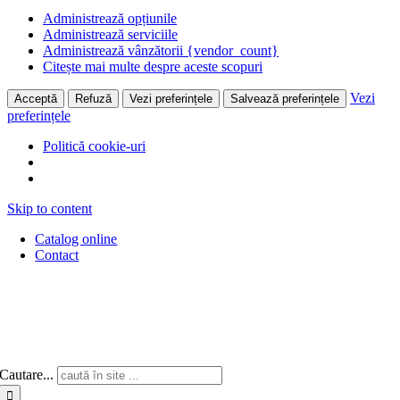
Administrează opțiunile
Administrează serviciile
Administrează vânzătorii {vendor_count}
Citește mai multe despre aceste scopuri
Vezi
Acceptă
Refuză
Vezi preferințele
Salvează preferințele
preferințele
Politică cookie-uri
Skip to content
Catalog online
Contact
Cautare...