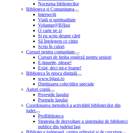
Nocturna bibliotecilor
Biblioteca și Comunitatea
Intersecţii
Viaţă şi spiritualitate
Voluntar@BJIaşi
O carte pe zi
Şi eu scriu despre cărţi
Să înţelegem ce citim
Scriu în culori
Cursuri pentru comunitate
Cursuri de limba engleză pentru seniori
E-tiquette, please!
Exist, deci mi-e foame!
Biblioteca în epoca digitală
www.bjiasi.ro
Digitizarea colecţiilor speciale
Autori copiii
Poveştile Iaşului
Poemele Iaşului
Coordonarea metodică a activităţii bibliotecilor din
judeţ
ProBiblioteca
Strategia de dezvoltare a sistemului de biblioteci
publice din judeţul Iaşi
Biblioteca judeţeană, centru editorial şi de cercetare