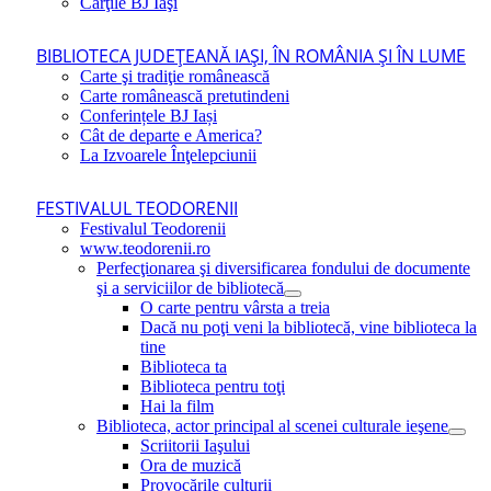
Cărţile BJ Iaşi
BIBLIOTECA JUDEŢEANĂ IAŞI, ÎN ROMÂNIA ŞI ÎN LUME
Carte şi tradiţie românească
Carte românească pretutindeni
Conferințele BJ Iași
Cât de departe e America?
La Izvoarele Înţelepciunii
FESTIVALUL TEODORENII
Festivalul Teodorenii
www.teodorenii.ro
Perfecţionarea şi diversificarea fondului de documente
şi a serviciilor de bibliotecă
O carte pentru vârsta a treia
Dacă nu poţi veni la bibliotecă, vine biblioteca la
tine
Biblioteca ta
Biblioteca pentru toţi
Hai la film
Biblioteca, actor principal al scenei culturale ieşene
Scriitorii Iaşului
Ora de muzică
Provocările culturii