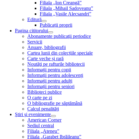
Filiala „Ion Creangă”
Filiala „Mihail Sadoveanu”
Filiala „Vasile Alecsandri”
Editură
Publicații proprii
Pagina cititorului
Abonamente publicaţii periodice
Servicii
Anuare, bibliografii
Cartea lunii din colecțiile speciale
Carte veche și rară
Noutăţi pe rafturile bibliotecii
Informații pentru copii
Informații pentru adolescenți
Informații pentru adulți
Informații pentru seniori
Biblioteci publice
O carte pe zi
O bibliografie pe săptămână
Calcul penalități
Ştiri şi evenimente
American Corner
Sediul central
Filiala „Ateneu”
Filiala „Garabet Ibrăileanu”