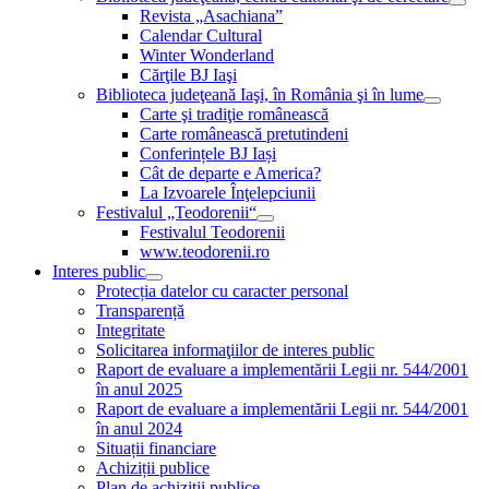
Revista „Asachiana”
Calendar Cultural
Winter Wonderland
Cărţile BJ Iaşi
Biblioteca judeţeană Iaşi, în România şi în lume
Carte şi tradiţie românească
Carte românească pretutindeni
Conferințele BJ Iași
Cât de departe e America?
La Izvoarele Înţelepciunii
Festivalul „Teodorenii“
Festivalul Teodorenii
www.teodorenii.ro
Interes public
Protecția datelor cu caracter personal
Transparență
Integritate
Solicitarea informaţiilor de interes public
Raport de evaluare a implementării Legii nr. 544/2001
în anul 2025
Raport de evaluare a implementării Legii nr. 544/2001
în anul 2024
Situații financiare
Achiziții publice
Plan de achiziţii publice