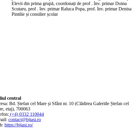
Elevii din prima grupă, coordonați de prof . înv. primar Doina
Scutaru, prof . înv. primar Raluca Popa, prof. înv. primar Denisa
Pintilie și consilier școlar
iul central
esa: Bd. Ștefan cel Mare și Sfânt nr. 10 (Clădirea Galeriile Ștefan cel
e, etaj), 700063
efon:
(+4) 0332 110044
ail:
contact@bjiasi.ro
b:
https://bjiasi.ro/