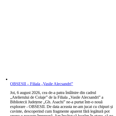
OBSESII – Filiala „Vasile Alecsandri”
J
oi, 6 august 2026, cea de-a patra întâlnire din cadrul
„Atelierului de Colaje” de la Filiala „Vasile Alecsandri” a
Bibliotecii Județene „Gh. Asachi” ne-a purtat într-o nouă
explorare - OBSESII. De data aceasta ne-am jucat cu chipuri și
cuvinte, descoperind cum fragmente aparent fără legătură pot
spune o poveste împreună. Am învățat să lucrăm în etape, să ne