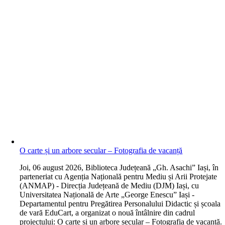
O carte și un arbore secular – Fotografia de vacanță
J
oi, 06 august 2026, Biblioteca Județeană „Gh. Asachi” Iași, în
parteneriat cu Agenția Națională pentru Mediu și Arii Protejate
(ANMAP) - Direcția Județeană de Mediu (DJM) Iași, cu
Universitatea Națională de Arte „George Enescu” Iași -
Departamentul pentru Pregătirea Personalului Didactic și școala
de vară EduCart, a organizat o nouă întâlnire din cadrul
proiectului: O carte și un arbore secular – Fotografia de vacanță.