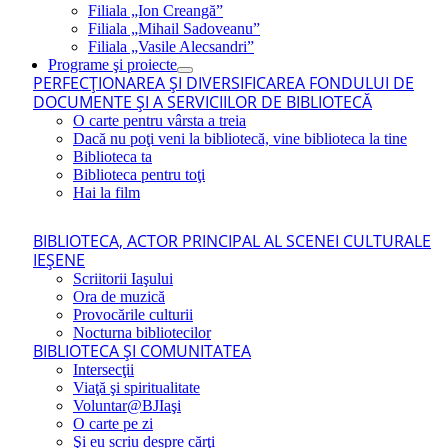
Filiala „Ion Creangă”
Filiala „Mihail Sadoveanu”
Filiala „Vasile Alecsandri”
Programe şi proiecte
PERFECŢIONAREA ŞI DIVERSIFICAREA FONDULUI DE
DOCUMENTE ŞI A SERVICIILOR DE BIBLIOTECĂ
O carte pentru vârsta a treia
Dacă nu poţi veni la bibliotecă, vine biblioteca la tine
Biblioteca ta
Biblioteca pentru toţi
Hai la film
BIBLIOTECA, ACTOR PRINCIPAL AL SCENEI CULTURALE
IEŞENE
Scriitorii Iaşului
Ora de muzică
Provocările culturii
Nocturna bibliotecilor
BIBLIOTECA ŞI COMUNITATEA
Intersecţii
Viaţă şi spiritualitate
Voluntar@BJIaşi
O carte pe zi
Şi eu scriu despre cărţi