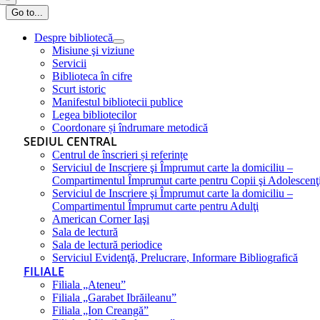
Go to...
Despre bibliotecă
Misiune şi viziune
Servicii
Biblioteca în cifre
Scurt istoric
Manifestul bibliotecii publice
Legea bibliotecilor
Coordonare și îndrumare metodică
SEDIUL CENTRAL
Centrul de înscrieri și referințe
Serviciul de Inscriere şi Împrumut carte la domiciliu –
Compartimentul Împrumut carte pentru Copii şi Adolescenţ
Serviciul de Inscriere şi Împrumut carte la domiciliu –
Compartimentul Împrumut carte pentru Adulţi
American Corner Iaşi
Sala de lectură
Sala de lectură periodice
Serviciul Evidenţă, Prelucrare, Informare Bibliografică
FILIALE
Filiala „Ateneu”
Filiala „Garabet Ibrăileanu”
Filiala „Ion Creangă”