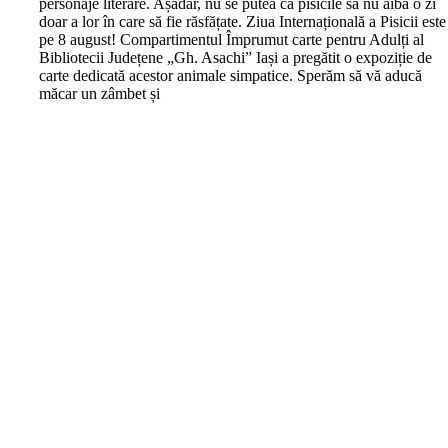
personaje literare. Așadar, nu se putea ca pisicile să nu aibă o zi
doar a lor în care să fie răsfățate. Ziua Internațională a Pisicii este
pe 8 august! Compartimentul Împrumut carte pentru Adulți al
Bibliotecii Județene „Gh. Asachi” Iași a pregătit o expoziție de
carte dedicată acestor animale simpatice. Sperăm să vă aducă
măcar un zâmbet și