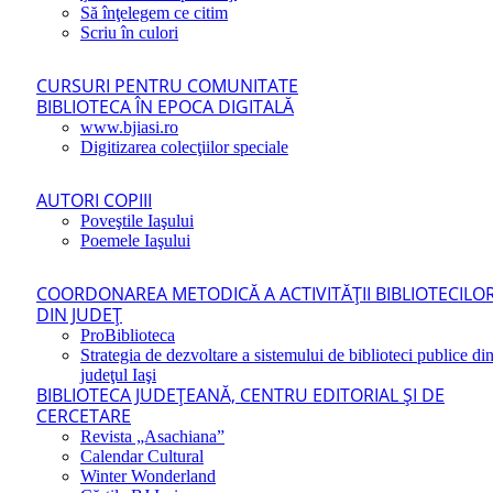
Să înţelegem ce citim
Scriu în culori
CURSURI PENTRU COMUNITATE
BIBLIOTECA ÎN EPOCA DIGITALĂ
www.bjiasi.ro
Digitizarea colecţiilor speciale
AUTORI COPIII
Poveştile Iaşului
Poemele Iaşului
COORDONAREA METODICĂ A ACTIVITĂŢII BIBLIOTECILO
DIN JUDEŢ
ProBiblioteca
Strategia de dezvoltare a sistemului de biblioteci publice di
judeţul Iaşi
BIBLIOTECA JUDEŢEANĂ, CENTRU EDITORIAL ŞI DE
CERCETARE
Revista „Asachiana”
Calendar Cultural
Winter Wonderland