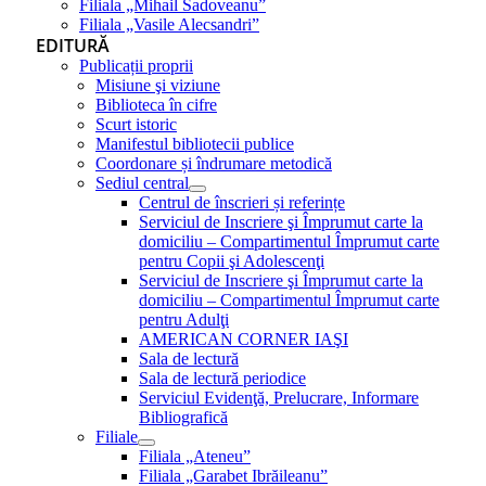
Filiala „Mihail Sadoveanu”
Filiala „Vasile Alecsandri”
EDITURĂ
Publicații proprii
Misiune şi viziune
Biblioteca în cifre
Scurt istoric
Manifestul bibliotecii publice
Coordonare și îndrumare metodică
Sediul central
Centrul de înscrieri și referințe
Serviciul de Inscriere şi Împrumut carte la
domiciliu – Compartimentul Împrumut carte
pentru Copii şi Adolescenţi
Serviciul de Inscriere şi Împrumut carte la
domiciliu – Compartimentul Împrumut carte
pentru Adulţi
AMERICAN CORNER IAŞI
Sala de lectură
Sala de lectură periodice
Serviciul Evidenţă, Prelucrare, Informare
Bibliografică
Filiale
Filiala „Ateneu”
Filiala „Garabet Ibrăileanu”